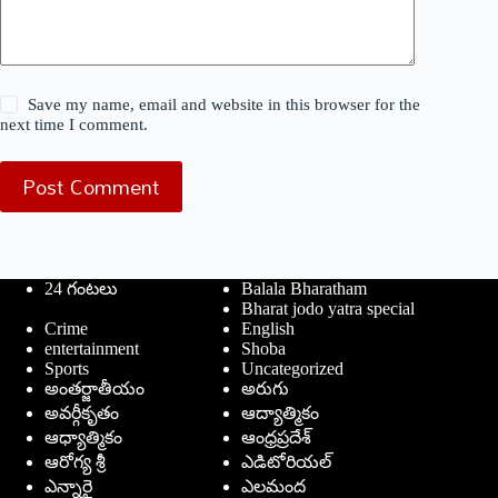
Save my name, email and website in this browser for the
next time I comment.
Post Comment
24 గంటలు
Balala Bharatham
Bharat jodo yatra special
Crime
English
entertainment
Shoba
Sports
Uncategorized
అంతర్జాతీయం
అరుగు
అవర్గీకృతం
ఆద్యాత్మికం
ఆధ్యాత్మికం
ఆంధ్రప్రదేశ్
ఆరోగ్య శ్రీ
ఎడిటోరియల్
ఎన్నారై
ఎలమంద