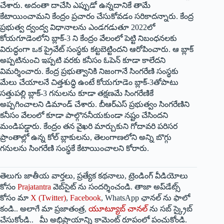
చేశారు. అదంతా దాచేసి ఎప్పుడో ఉన్నదానికే తామే
కేటాయించామని కేంద్రం ప్రచారం చేసుకోవడం సరికాదన్నారు. కేంద్ర
ప్రభుత్వ ద్వంద్వ విధానాలను ఎండగడుతూ 2022లో
కోయగూడెంలోని బ్లాక్‌-3 ‌ని కేంద్రం వేలంలో పెట్టి నిబంధనలకు
విరుద్ధంగా ఒక ప్రైవేట్‌ ‌సంస్థకు కట్టబెట్టిందని ఆరోపించారు. ఆ బ్లాక్‌
అప్పటినుంచి ఇప్పటి వరకు కనీసం ఓపెన్‌ ‌కూడా కాలేదని
విమర్శించారు. కేంద్ర ప్రభుత్వానికి నిజంగానే సింగరేణి సంస్థకు
మేలు చేయాలనే చిత్తశుద్ధి ఉంటే కోయగూడెం బ్లాక్‌-3తోపాటు
సత్తుపల్లి బ్లాక్‌-3 ‌గనులను కూడా తక్షణమే సింగరేణికే
అప్పగించాలని డిమాండ్‌ ‌చేశారు. బీఆర్‌ఎస్‌ ‌ప్రభుత్వం సింగరేణిని
కనీసం వేలంలో కూడా పాల్గొననీయకుండా నష్టం చేసిందని
మండిపడ్డారు. కేంద్రం తన వైఖరి మార్చుకుని గోదావరి పరిసర
ప్రాంతాల్లో ఉన్న కోల్‌ ‌బ్లాకులను, తెలంగాణలోని అన్ని బొగ్గు
గనులను సింగరేణి సంస్థకే కేటాయించాలని కోరారు.
తెలుగు జాతీయ వార్తలు, ప్రత్యేక కథనాలు, ట్రెండింగ్ వీడియోలు
కోసం
Prajatantra
వెబ్‌సైట్ ను సందర్శించండి. తాజా అప్‌డేట్స్
కోసం మా
X (Twitter)
,
Facebook
, WhatsApp ఛానల్ ను ఫాలో
కండి.. అలాగే మా ప్రజాతంత్ర,
యూట్యూబ్ చానల్
ను సబ్ స్క్రైబ్
చేసుకోండి.. మీ అభిప్రాయాన్ని కామెంట్ రూపంలో పంచుకోండి.