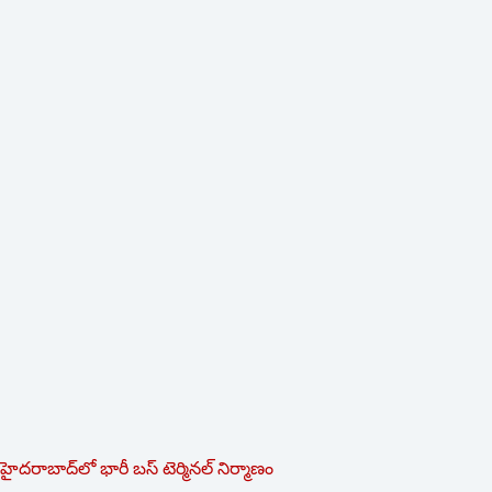
హైదరాబాద్‌లో భారీ బస్‌ ‌టెర్మినల్‌ ‌నిర్మాణం