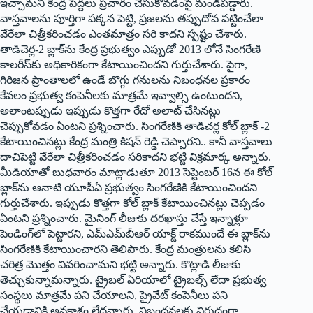
ఇచ్చామని కేంద్ర పెద్దలు ప్రచారం చేసుకోవడంపై మండిపడ్డారు.
వాస్తవాలను పూర్తిగా పక్కన పెట్టి, ప్రజలను తప్పుదోవ పట్టించేలా
వేరేలా చిత్రీకరించడం ఎంతమాత్రం స‌రి కాదని స్పష్టం చేశారు.
తాడిచెర్ల-2 బ్లాక్‌ను కేంద్ర ప్రభుత్వం ఎప్పుడో 2013 లోనే సింగరేణి
కాలరీస్‌కు అధికారికంగా కేటాయించిందని గుర్తుచేశారు. పైగా,
గిరిజన ప్రాంతాలలో ఉండే బొగ్గు గనులను నిబంధనల ప్రకారం
కేవలం ప్రభుత్వ కంపెనీలకు మాత్రమే ఇవ్వాల్సి ఉంటుందని,
అలాంటప్పుడు ఇప్పుడు కొత్తగా రేదో అలాట్‌ ‌చేసినట్లు
చెప్పుకోవడం ఏంటని ప్రశ్నించారు. సింగరేణికి తాడిచర్ల కోల్‌ ‌బ్లాక్‌ -2
‌కేటాయించినట్లు కేంద్ర మంత్రి కిషన్‌ ‌రెడ్డి చెప్పారని.. కానీ వాస్తవాలు
దాచిపెట్టి వేరేలా చిత్రీకరించడం సరికాదని భట్టి విక్రమార్క అన్నారు.
మీడియాతో బుధవారం మాట్లాడుతూ 2013 సెప్టెంబర్‌ 16‌న ఈ కోల్‌
‌బ్లాక్‌ను ఆనాటి యూపీఏ ప్రభుత్వం సింగరేణికి కేటాయించిందని
గుర్తుచేశారు. ఇప్పుడు కొత్తగా కోల్‌ ‌బ్లాక్‌ ‌కేటాయించినట్లు చెప్పడం
ఏంటని ప్రశ్నించారు. మైనింగ్‌ ‌లీజుకు దరఖాస్తు చేస్తే ఇన్నాళ్లూ
పెండింగ్‌లో పెట్టారని, ఎమ్‌ఎమ్‌బీఆర్‌ ‌యాక్ట్ ‌రాకముందే ఈ బ్లాక్‌ను
సింగరేణికి కేటాయించారని తెలిపారు. కేంద్ర మంత్రులను కలిసి
చరిత్ర మొత్తం వివరించామని భట్టి అన్నారు. కొట్లాడి ‌లీజుకు
తెచ్చుకున్నామన్నారు. ట్రైబల్‌ ఏరియాలో ట్రైబల్స్ ‌లేదా ప్రభుత్వ
సంస్థలు మాత్రమే పని చేయాలని, ప్రైవేట్‌ ‌కంపెనీలు పని
చేయడానికి అవకాశం లేదన్నారు. నిబంధనలకు విరుద్ధంగా