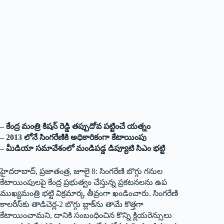
– కేంద్ర మంత్రి కిషన్‌ ‌రెడ్డి తప్పుదోవ పట్టించే యత్నం
– 2013 లోనే సింగరేణికి అధికారికంగా కేటాయింపు
– మీడియా సమావేశంలో మండిపడ్డ డిప్యూటి సిఎం భట్టి
హైదరాబాద్‌,‌ ప్రజాతంత్ర, జూలై 8: సింగరేణి బొగ్గు గనుల
కేటాయింపులపై కేంద్ర ప్రభుత్వం చేస్తున్న ప్రకటనలను ఉప
ముఖ్యమంత్రి భట్టి విక్రమార్క తీవ్రంగా ఖండించారు. సింగరేణి
కాలరీస్‌కు తాడిచెర్ల-2 బొగ్గు బ్లాక్‌ను తామే కొత్తగా
కేటాయించామని, దానికి సంబంధించిన కొన్ని క్లియరెన్సులు