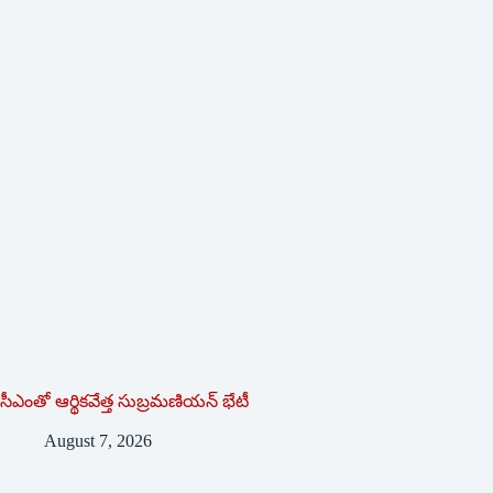
సీఎంతో ఆర్థికవేత్త సుబ్రమణియన్ భేటీ
August 7, 2026