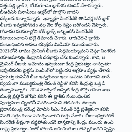
సత్తుపల్లి బ్లాక్‌ 3, ‌కోయగూడెం బ్లాక్‌3‌కు టెండర్‌ ‌వేశారన్నారు.
బీఆర్‌ఎస్‌ ‌బినామీలు ఆక్షన్‌లో పాల్గొని వాటిని
దక్కించుకున్నారన్నారు. ఇన్నాళ్లూ సింగరేణికి తాడిచర్ల కోల్‌ ‌బ్లాక్‌
‌లీజుకు ఇవ్వకపోవడం వల్ల వేల కోట్ల నష్టం జరిగిందని చెప్పారు.
గోదావరి పరిసరాల్లోని కోల్‌ ‌బ్లాక్స్ అన్నింటినీ సింగరేణికి
కేటాయించాలని భట్టి డిమాండ్‌ ‌చేశారు. తాడిచెర్ల-2 బ్లాక్‌కు
సంబంధించిన అసలు చరిత్రను మీడియా ముందుంచారు.
2021లోనే తాము మైనింగ్‌ ‌లీజుకు సిద్ధమయ్యామని చెప్తూ సింగరేణి
యాజమాన్యం కేంద్రానికి దరఖాస్తు చేసుకుందన్నారు. కానీ, ఆ
మైనింగ్‌ ‌లీజుకు ఆమోదం ఇవ్వకుండా కేంద్ర ప్రభుత్వం నాన్చుతూ
ఇప్పటివ‌ర‌కు ఫైళ్ల‌ను పెండింగ్‌లో పెట్టిందని ఆగ్రహం వ్యక్తం చేశారు.
ప్రభుత్వ కంపెనీకి లీజు ఇవ్వకుండా ఇలా ఆపడం సరికాదని తానే
స్వయంగా ముఖ్యమంత్రి రేవంత్‌ ‌రెడ్డితో కలిసి కేంద్రంపై ఒత్తిడి
తెచ్చామన్నారు. 2024 మార్చిలో అప్పటి కేంద్ర బొగ్గు గనుల శాఖ
మంత్రి ప్రహ్లాద్‌ ‌జోషిని కలిసి ఈ బ్లాక్‌కు సంబంధించిన
పూర్వపరాలన్నింటినీ వివరించామని తెలిపారు. తర్వాత
ప్రధానమంత్రి నరేంద్ర మోదీని సీఎం రేవంత్‌ ‌రెడ్డి ప్రత్యేకంగా కలిసి
వినతి పత్రం కూడా సమర్పించారని గుర్తు చేశారు. లీజు ఇవ్వకపోతే
సింగరేణి తీవ్రంగా నష్టపోతుందనే వాస్తవాన్ని కేంద్రం ముందు ఉంచి
రాష్ట్ర ప్రభుత్వం ఎంతో పోరాడి అనుమతులు తెచ్చుకుందని స్పష్టం