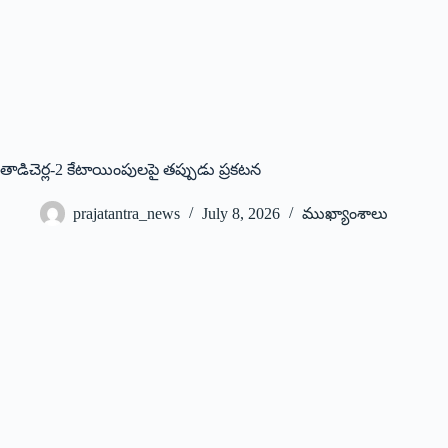
తాడిచెర్ల-2 కేటాయింపులపై తప్పుడు ప్రకటన
prajatantra_news
July 8, 2026
ముఖ్యాంశాలు