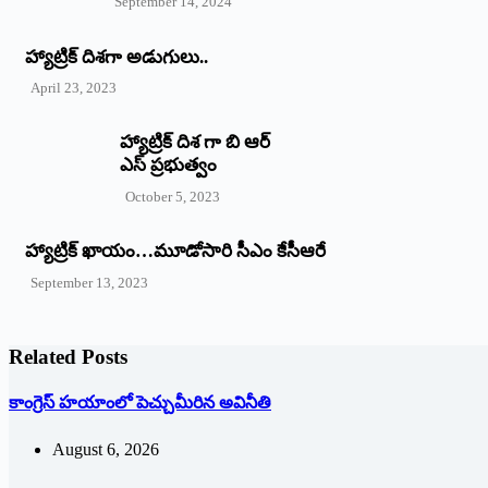
September 14, 2024
‌హ్యాట్రిక్‌ ‌దిశగా అడుగులు..
April 23, 2023
హ్యాట్రిక్ దిశ గా బి ఆర్
ఎస్ ప్రభుత్వం
October 5, 2023
హ్యాట్రిక్‌ ‌ఖాయం…మూడోసారి సీఎం కేసీఆరే
September 13, 2023
Related Posts
కాంగ్రెస్ హయాంలో పెచ్చుమీరిన అవినీతి
August 6, 2026