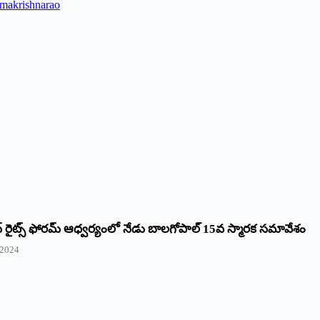
makrishnarao
రైట్స్‌ ఫోరమ్‌ ఆధ్వర్యంలో నేడు బాలగోపాల్‌ 15వ స్మారక సమావేశం
 2024