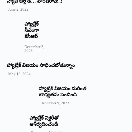
హ్యాపీ బర్త్ ‌డే… హరీష్‌రావు..!
June 2, 2022
హ్యాట్రిక్‌
‌సీఎంగా
కేసీఆర్‌
December 2,
2023
హ్యాట్రిక్‌ విజయం సాధించబోతున్నాం
May 18, 2024
హ్యాట్రిక్ విజయం మరింత
బాధ్యతను పెంచింది
December 9, 2023
హ్యాట్రిక్‌ ‌విక్టరీతో
ఆశీర్వదించండి