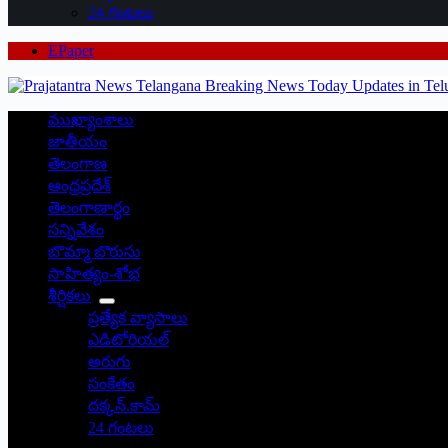
24 గంటలు
EPaper
ముఖ్యాంశాలు
జాతీయం
తెలంగాణ
ఆంధ్రప్రదేశ్
తెలంగాణార్థం
సన్నివేశం
బొమ్మా బొరుసు
సాహిత్యం-శోభ
శీర్షికలు
ప్రత్యేక వ్యాసాలు
ఎడిటోరియల్
అరుగు
సంకేతం
దక్కన్.కామ్
24 గంటలు