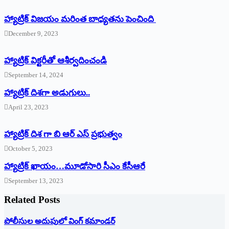
హ్యాట్రిక్ విజయం మరింత బాధ్యతను పెంచింది
December 9, 2023
హ్యాట్రిక్‌ ‌విక్టరీతో ఆశీర్వదించండి
September 14, 2024
‌హ్యాట్రిక్‌ ‌దిశగా అడుగులు..
April 23, 2023
హ్యాట్రిక్ దిశ గా బి ఆర్ ఎస్ ప్రభుత్వం
October 5, 2023
హ్యాట్రిక్‌ ‌ఖాయం…మూడోసారి సీఎం కేసీఆరే
September 13, 2023
Related Posts
పోలీసుల అదుపులో వింగ్‌ ‌కమాండర్‌