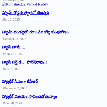
October 15, 2025
హ్యామ్‌ రోడ్లకు త్వరలో టెండర్లు
July 3, 2025
హ్యామ్‌ ‌టెండర్లలో రూ.8వేల కోట్ల కుంభకోణం
October 25, 2025
హ్యాపీ హొలీ….
March 17, 2022
హ్యాపీ బర్త్ ‌డే… హరీష్‌రావు..!
June 2, 2022
హ్యాట్రిక్‌ ‌సీఎంగా కేసీఆర్‌
December 2, 2023
హ్యాట్రిక్‌ విజయం సాధించబోతున్నాం
May 18, 2024