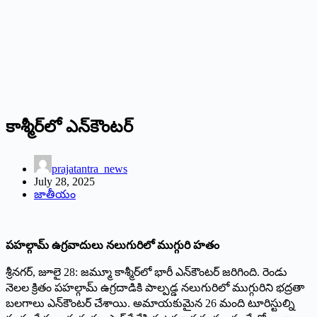
కాశ్మీర్‌లో ఎన్‌కౌంటర్‌
prajatantra_news
July 28, 2025
జాతీయం
పహల్గామ్‌ ఉగ్రవాదులు నలుగురిలో ముగ్గురి హతం
శ్రీనగర్‌, జూలై 28: జమ్మూ కాశ్మీర్‌లో భారీ ఎన్‌కౌంటర్‌ జరిగింది. రెండు
నెలల క్రితం పహల్గామ్‌ ఉగ్రదాడికి పాల్పడ్డ నలుగురిలో ముగ్గురిని భద్రతా
బలగాలు ఎన్‌కౌంటర్‌ చేశాయి. అమాయకుమైన 26 మంది టూరిస్టుల్ని