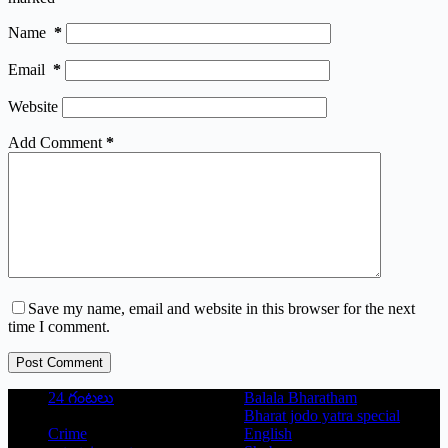
Name
*
Email
*
Website
Add Comment
*
Save my name, email and website in this browser for the next
time I comment.
Post Comment
24 గంటలు
Balala Bharatham
Bharat jodo yatra special
Crime
English