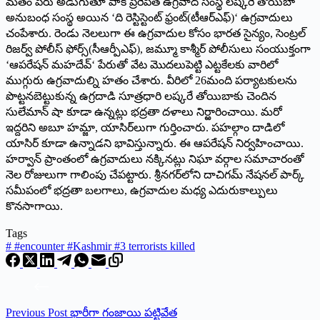
మతం పేరు అడుగుతూ పాక్‌ ప్రేరేపిత ఉగ్రవాద సంస్థ లష్కరే తోయిబా
అనుబంధ సంస్థ అయిన ‘ది రెస్టిస్టెంట్‌ ఫ్రంట్‌(టీఆర్‌ఎఫ్‌)‘ ఉగ్రవాదులు
చంపేశారు. రెండు నెలలుగా ఈ ఉగ్రవాదుల కోసం భారత సైన్యం, సెంట్రల్‌
రిజర్వ్‌ పోలీస్‌ ఫోర్స్‌(సీఆర్పీఎఫ్‌), జమ్మూ కాశ్మీర్‌ పోలీసులు సంయుక్తంగా
‘ఆపరేషన్‌ మహదేవ్‌‘ పేరుతో వేట మొదలుపెట్టి ఎట్టకేలకు వారిలో
ముగ్గురు ఉగ్రవాదుల్ని హతం చేశారు. వీరిలో 26మంది పర్యాటకులను
పొట్టనబెట్టుకున్న ఉగ్రదాడి సూత్రధారి లష్కరే తోయిబాకు చెందిన
సులేమాన్‌ షా కూడా ఉన్నట్లు భద్రతా దళాలు నిర్ఱారించాయి. మరో
ఇద్దరిని అబూ హమ్జా, యాసిర్‌లుగా గుర్తించారు. పహల్గాం దాడిలో
యాసిర్‌ కూడా ఉన్నాడని భావిస్తున్నారు. ఈ ఆపరేషన్‌ నిర్వహించాయి.
హర్వాన్‌ ప్రాంతంలో ఉగ్రవాదులు నక్కినట్లు నిఘా వర్గాల సమాచారంతో
నెల రోజులుగా గాలింపు చేపట్టారు. శ్రీనగర్‌లోని దాచిగమ్‌ నేషనల్‌ పార్క్‌
సమీపంలో భద్రతా బలగాలు, ఉగ్రవాదుల మధ్య ఎదురుకాల్పులు
కొనసాగాయి.
Tags
#
#encounter #Kashmir #3 terrorists killed
Previous
Post
భారీగా గంజాయి పట్టివేత