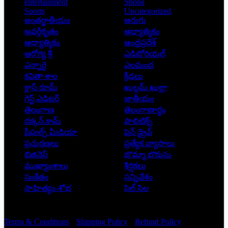
entertainment
Shoba
Sports
Uncategorized
అంతర్జాతీయం
అరుగు
అవర్గీకృతం
ఆద్యాత్మికం
ఆధ్యాత్మికం
ఆంధ్రప్రదేశ్
ఆరోగ్య శ్రీ
ఎడిటోరియల్
ఎన్నారై
ఎలమంద
కవితా శాల
క్రీడలు
క్లాస్ రూమ్
ఖుల్లమ్ ఖుల్లా
గెస్ట్ ఎడిటర్
జాతీయం
తెలంగాణ
తెలంగాణార్థం
దక్కన్.కామ్
పాలిటిక్స్
పీపుల్స్ ‌మీడియా
పెన్ డ్రైవ్
ప్రచురణలు
ప్రత్యేక వ్యాసాలు
బిజినెస్
బొమ్మా బొరుసు
ముఖ్యాంశాలు
శీర్షికలు
సంకేతం
సన్నివేశం
సాహిత్యం-శోభ
సిల్ సిల
Copyright © 2026 - Prajatantra
Terms & Conditions
Shipping Policy
Refund Policy