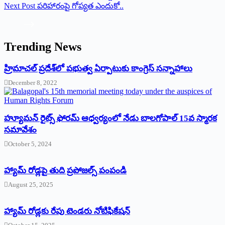
Next
Post
పరిహారంపై గోప్యత ఎందుకో..
Trending News
‌హ్రిమాచల్‌ ‌ప్రదేశ్‌లో పభుత్వ ఏర్పాటుకు కాంగ్రెస్‌ ‌సన్నాహాలు
December 8, 2022
హ్యూమన్‌ రైట్స్‌ ఫోరమ్‌ ఆధ్వర్యంలో నేడు బాలగోపాల్‌ 15వ స్మారక
సమావేశం
October 5, 2024
హ్యామ్‌ రోడ్లపై తుది ప్రపోజల్స్‌ పంపండి
August 25, 2025
హ్యామ్‌ రోడ్లకు రేపు టెండరు నోటిఫికేషన్‌