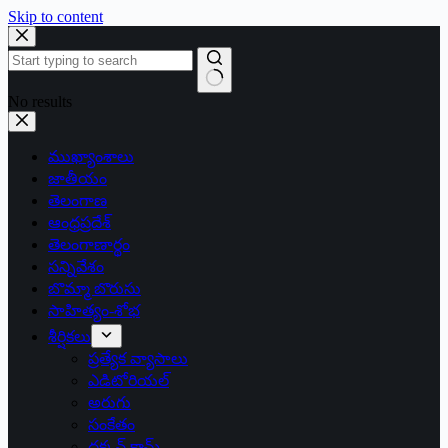
Skip to content
No results
ముఖ్యాంశాలు
జాతీయం
తెలంగాణ
ఆంధ్రప్రదేశ్
తెలంగాణార్థం
సన్నివేశం
బొమ్మా బొరుసు
సాహిత్యం-శోభ
శీర్షికలు
ప్రత్యేక వ్యాసాలు
ఎడిటోరియల్
అరుగు
సంకేతం
దక్కన్.కామ్