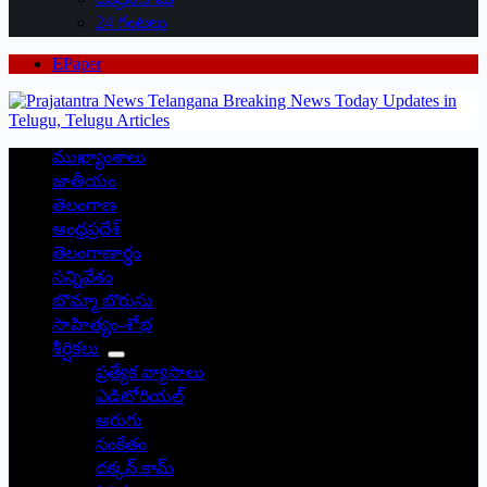
24 గంటలు
EPaper
ముఖ్యాంశాలు
జాతీయం
తెలంగాణ
ఆంధ్రప్రదేశ్
తెలంగాణార్థం
సన్నివేశం
బొమ్మా బొరుసు
సాహిత్యం-శోభ
శీర్షికలు
ప్రత్యేక వ్యాసాలు
ఎడిటోరియల్
అరుగు
సంకేతం
దక్కన్.కామ్