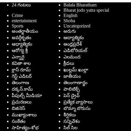
24 గంటలు
Balala Bharatham
Bharat jodo yatra special
Crime
English
entertainment
Shoba
Sports
Uncategorized
అంతర్జాతీయం
అరుగు
అవర్గీకృతం
ఆద్యాత్మికం
ఆధ్యాత్మికం
ఆంధ్రప్రదేశ్
ఆరోగ్య శ్రీ
ఎడిటోరియల్
ఎన్నారై
ఎలమంద
కవితా శాల
క్రీడలు
క్లాస్ రూమ్
ఖుల్లమ్ ఖుల్లా
గెస్ట్ ఎడిటర్
జాతీయం
తెలంగాణ
తెలంగాణార్థం
దక్కన్.కామ్
పాలిటిక్స్
పీపుల్స్ ‌మీడియా
పెన్ డ్రైవ్
ప్రచురణలు
ప్రత్యేక వ్యాసాలు
బిజినెస్
బొమ్మా బొరుసు
ముఖ్యాంశాలు
శీర్షికలు
సంకేతం
సన్నివేశం
సాహిత్యం-శోభ
సిల్ సిల