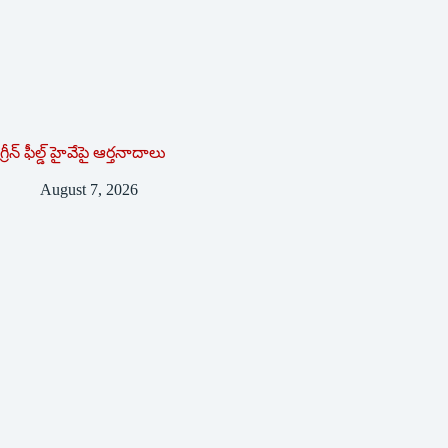
గ్రీన్ ఫీల్డ్ హైవేపై ఆర్తనాదాలు
August 7, 2026