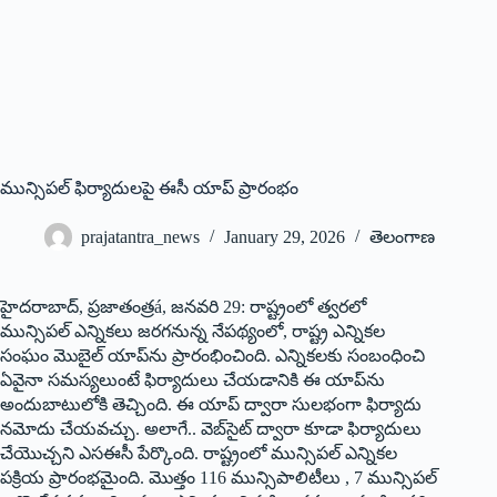
మున్సిపల్ ఫిర్యాదులపై ఈసీ యాప్ ప్రారంభం
prajatantra_news
January 29, 2026
తెలంగాణ
హైదరాబాద్, ప్రజాతంత్రá, జనవరి 29: రాష్ట్రంలో త్వరలో
మున్సిపల్ ఎన్నికలు జరగనున్న నేపథ్యంలో, రాష్ట్ర ఎన్నికల
సంఘం మొబైల్ యాప్‌ను ప్రారంభించింది. ఎన్నికలకు సంబంధించి
ఏవైనా సమస్యలుంటే ఫిర్యాదులు చేయడానికి ఈ యాప్‌ను
అందుబాటులోకి తెచ్చింది. ఈ యాప్ ద్వారా సులభంగా ఫిర్యాదు
నమోదు చేయవచ్చు. అలాగే.. వెబ్‌సైట్ ద్వారా కూడా ఫిర్యాదులు
చేయొచ్చని ఎసఈసీ పేర్కొంది. రాష్ట్రంలో మున్సిపల్ ఎన్నికల
పక్రియ ప్రారంభమైంది. మొత్తం 116 మున్సిపాలిటీలు , 7 మున్సిపల్