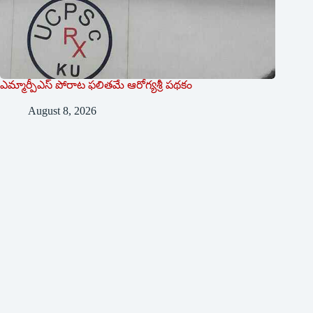
ఎమ్మార్పీఎస్ పోరాట ఫలితమే ఆరోగ్యశ్రీ పథకం
August 8, 2026