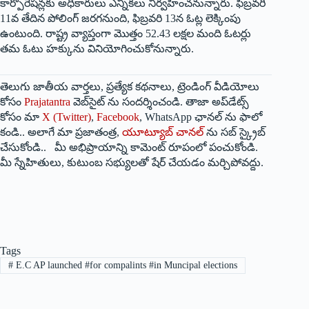
కార్పొరేషన్లకు అధికారులు ఎన్నికలు నిర్వహించనున్నారు. ఫిబ్రవరి
11వ తేదిన పోలింగ్ జరగనుంది, ఫిబ్రవరి 13న ఓట్ల లెక్కింపు
ఉంటుంది. రాష్ట్ర వ్యాప్తంగా మొత్తం 52.43 లక్షల మంది ఓటర్లు
తమ ఓటు హక్కును వినియోగించుకోనున్నారు.
తెలుగు జాతీయ వార్తలు, ప్రత్యేక కథనాలు, ట్రెండింగ్ వీడియోలు
కోసం
Prajatantra
వెబ్‌సైట్ ను సందర్శించండి. తాజా అప్‌డేట్స్
కోసం మా
X (Twitter)
,
Facebook
, WhatsApp ఛానల్ ను ఫాలో
కండి.. అలాగే మా ప్రజాతంత్ర,
యూట్యూబ్ చానల్
ను సబ్ స్క్రైబ్
చేసుకోండి.. మీ అభిప్రాయాన్ని కామెంట్ రూపంలో పంచుకోండి.
మీ స్నేహితులు, కుటుంబ సభ్యులతో షేర్ చేయడం మర్చిపోవద్దు.
Tags
#
E.C AP launched #for compalints #in Muncipal elections