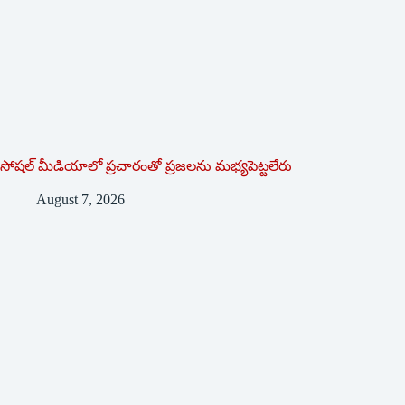
సోషల్‌ ‌మీడియాలో ప్రచారంతో ప్రజలను మభ్యపెట్టలేరు
August 7, 2026