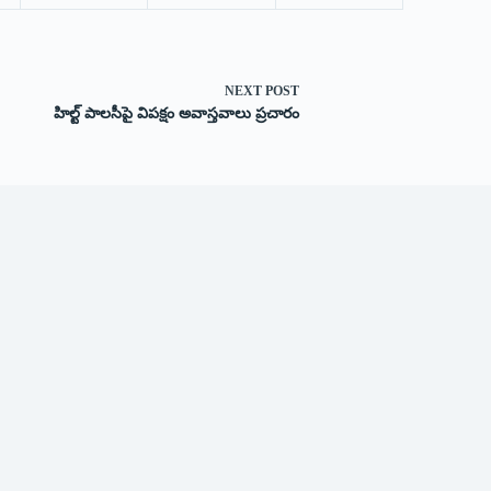
NEXT
POST
హిల్ట్ ‌పాలసీపై విపక్షం అవాస్తవాలు ప్రచారం