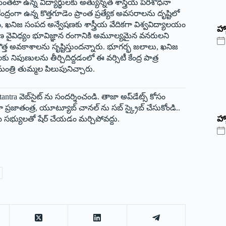
మంతటా ఉన్న విద్యార్థులకు అత్యున్నత శాస్త్రీయ పరిశోధనా
ద్రంగా ఉన్న కొత్తగూడెం ప్రాంత ప్రత్యేక అవసరాలను దృష్టిలో
నిజ సంపద అన్వేషణకు శాస్త్రీయ వేదికగా విశ్వవిద్యాలయం
‌హ్
రణ వైవిధ్యం భూవిజ్ఞాన రంగానికి అమూల్యమైన వనరులని
ో కొత్త అవకాశాలను సృష్టిస్తుందన్నారు. భూగర్భ జలాలు, ఖనిజ
నిపుణులను తీర్చిదిద్దడంలో ఈ వర్సిటీ కేంద్ర పాత్ర
ంత్రి తుమ్మల పిలుపునిచ్చారు.
ntra వెబ్‌సైట్ ను సందర్శించండి. తాజా అప్‌డేట్స్ కోసం
ప్రజాతంత్ర, యూట్యూబ్ చానల్ ను సబ్ స్క్రైబ్ చేసుకోండి..
హ్
 సభ్యులతో షేర్ చేయడం మర్చిపోవద్దు.