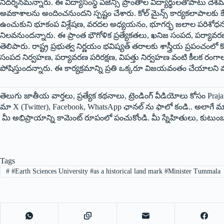
నిదర్శనమన్నారు. ఈ విద్యాసంస్థ ఏజెన్సీ ప్రాంతాల విద్యార్థులతోపాటు దేశ
అవకాశాలను అందించనుందని స్పష్టం చేశారు. కోల్‌ మైన్స్‌ కార్యకలాపాలకు కేం
ఉంచుకుని భూకంప విశ్లేషణ, వరదల అధ్యయనం, భూగర్భ జలాల పరిశోధన, ఖ
నిలవనుందన్నారు. ఈ ప్రాంత భౌగోళిక ప్రత్యేకతలు, ఖనిజ సంపద, పర్యావ
తెలిపారు. రాష్ట్ర ప్రభుత్వ నిర్ణయం భవిష్యత్‌ తరాలకు శాస్త్రీయ ప్రపంచంల
సంపద నిర్వహణ, పర్యావరణ పరిరక్షణ, విపత్తు నిర్వహణ వంటి కీలక రంగాలకు 
పోషిస్తుందన్నారు. ఈ కార్యక్రమాన్ని ప్రతి ఒక్కరూ విజయవంతం చేయాలని మ
తెలుగు జాతీయ వార్తలు, ప్రత్యేక కథనాలు, ట్రెండింగ్ వీడియోలు కోసం Prajata
మా X (Twitter), Facebook, WhatsApp ఛానల్ ను ఫాలో కండి.. అలాగే మా 
మీ అభిప్రాయాన్ని కామెంట్ రూపంలో పంచుకోండి. మీ స్నేహితులు, కుటుంబ
Tags
#
#Earth Sciences University #as a historical land mark #Minister Tummala