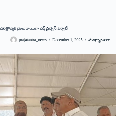
చరిత్రాత్మక మైలురాయిగా ఎర్త్‌ సైన్సెస్‌ వర్సిటీ
prajatantra_news
December 1, 2025
ముఖ్యాంశాలు