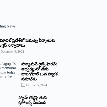
ding News
్రిమాచల్‌ ‌ప్రదేశ్‌లో పభుత్వ ఏర్పాటుకు
గ్రెస్‌ ‌సన్నాహాలు
December 8, 2022
హ్యూమన్‌ రైట్స్‌ ఫోరమ్‌
ఆధ్వర్యంలో నేడు
బాలగోపాల్‌ 15వ స్మారక
సమావేశం
October 5, 2024
హ్యామ్‌ రోడ్లపై తుది
ప్రపోజల్స్‌ పంపండి