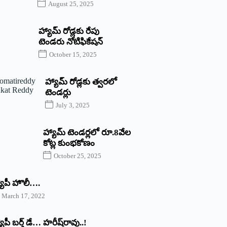
August 25, 2025
హ్యామ్‌ రోడ్లకు రేపు
టెండరు నోటిఫికేషన్‌
October 15, 2025
హ్యామ్‌ రోడ్లకు త్వరలో
టెండర్లు
July 3, 2025
హ్యామ్‌ ‌టెండర్లలో రూ.8వేల
కోట్ల కుంభకోణం
October 25, 2025
యాపీ హొలీ….
March 17, 2022
యాపీ బర్త్ ‌డే… హరీష్‌రావు..!