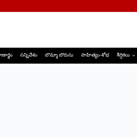
ణార్థం
సన్నివేశం
బొమ్మా బొరుసు
సాహిత్యం-శోభ
శీర్షికలు