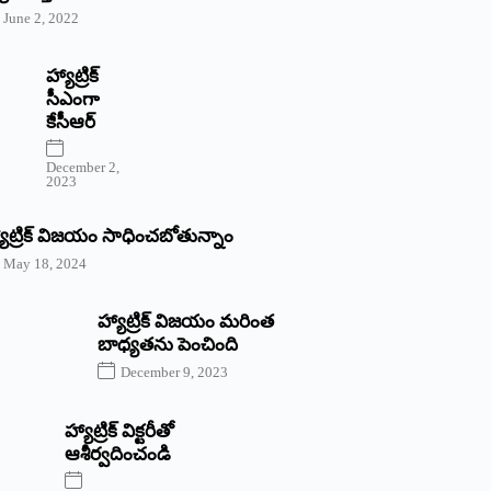
June 2, 2022
హ్యాట్రిక్‌
‌సీఎంగా
కేసీఆర్‌
December 2,
2023
యాట్రిక్‌ విజయం సాధించబోతున్నాం
May 18, 2024
హ్యాట్రిక్ విజయం మరింత
బాధ్యతను పెంచింది
December 9, 2023
హ్యాట్రిక్‌ ‌విక్టరీతో
ఆశీర్వదించండి