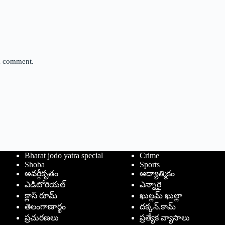
 I comment.
Bharat jodo yatra special
Crime
Shoba
Sports
అవర్గీకృతం
ఆద్యాత్మికం
ఎడిటోరియల్
ఎన్నారై
క్లాస్ రూమ్
ఖుల్లమ్ ఖుల్లా
తెలంగాణార్థం
దక్కన్.కామ్
ప్రచురణలు
ప్రత్యేక వ్యాసాలు