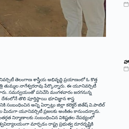
హ్
‌ యూనివర్సిటీ తెలంగాణ శాస్త్రీయ అభివృద్ధి ప్రయాణంలో ఓ కొత్త
ి తుమ్మల నాగేశ్వరరావు పేర్కొన్నారు. ఈ యూనివర్సిటీ
ించారు. సమన్వయంతో పనిచేసి మంగళవారం జరగనున్న
ంలోనే తొలి పూర్తిస్థాయి భూవిజ్ఞాన శాస్త్ర
ంబంధించిన అన్ని ఏర్పాట్లు జిల్లా కలెక్టర్‌ జితేష్‌ వి.పాటిల్‌
చేతుల మీదుగా యూనివర్సిటీ ప్రజలకు అంకితం కానుందన్నారు.
ంతర్గత నిర్మాణాలకు సంబంధించిన విశిష్టతల నేపథ్యంలో
విశ్వవిద్యాలయంగా మార్చడం రాష్ట్ర ప్రభుత్వ దూరదృష్టికి