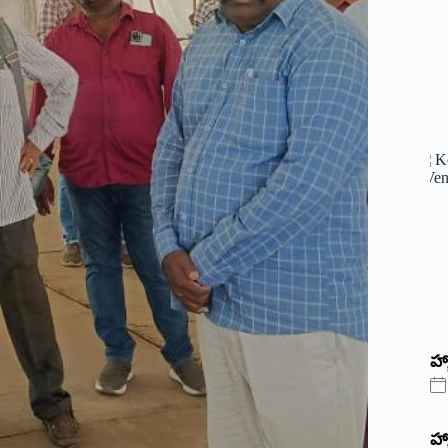
హ్
హ్