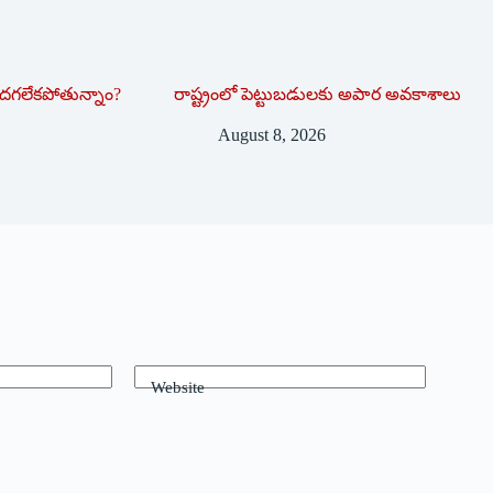
దగలేకపోతున్నాం?
రాష్ట్రంలో పెట్టుబడులకు అపార అవకాశాలు
August 8, 2026
Website