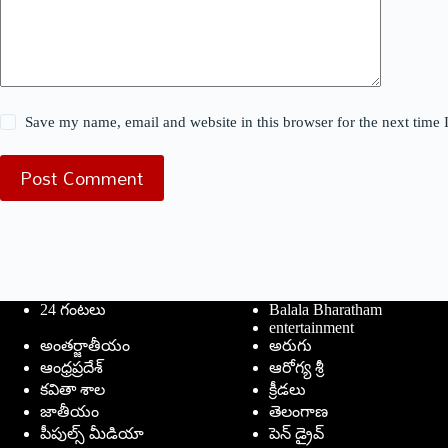
Save my name, email and website in this browser for the next time
Post Comment
24 గంటలు
Balala Bharatham
entertainment
అంతర్జాతీయం
అరుగు
ఆంధ్రప్రదేశ్
ఆరోగ్య శ్రీ
కవితా శాల
క్రీడలు
జాతీయం
తెలంగాణ
పీపుల్స్ ‌మీడియా
పెన్ డ్రైవ్