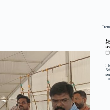
Tren
‌హ
కాం