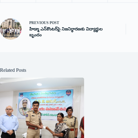
PREVIOUS
POST
హిడ్మా ఎన్‌కౌంటర్‌పై నిజనిర్ధారణకు విద్యార్థుల
బృందం
Related Posts