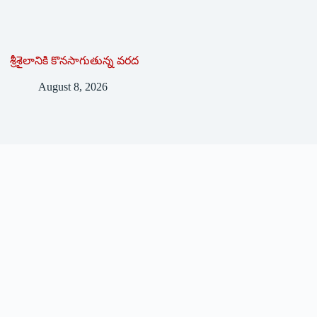
శ్రీశైలానికి కొనసాగుతున్న వరద
August 8, 2026