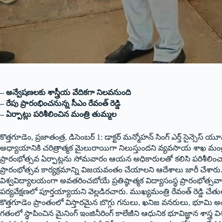
– అన్వేషణలకు శాస్త్రీయ వేదికగా నిలవనుంది
– రేపు ప్రారంభించనున్న సీఎం రేవంత్‌ రెడ్డి
– ఏర్పాట్లు పరిశీలించిన మంత్రి తుమ్మల
కొత్తగూడెం, ప్రజాతంత్ర, డిసెంబర్‌ 1: డాక్టర్‌ మన్మోహన్‌ సింగ్‌ ఎర్త్‌ సైన్సెస్
అధ్యాయానికి చరిత్రాత్మక మైలురాయిగా నిలుస్తుందని వ్యవసాయ శాఖ మంత్ర
ప్రారంభోత్సవ ఏర్పాట్లను సోమవారం ఆయన అధికారులతో కలిసి పరిశీల
ప్రారంభోత్సవ కార్యక్రమాన్ని విజయవంతం చేయాలని ఆదేశాలు జారీ చేశారు. దేశ
విశ్వవిద్యాలయంగా అవతరించబోయే ప్రతిష్ఠాత్మక విద్యాసంస్థ ప్రారంభోత్సవానికి స
పర్యవేక్షణలో పూర్తయ్యాయని వెల్లడిరచారు. ముఖ్యమంత్రి రేవంత్‌ రెడ్డి 
కొత్తగూడెం ప్రాంతంలో విస్తారమైన బొగ్గు గనులు, ఖనిజ వనరులు, భూమి అ
గతంలో స్థాపించిన మైనింగ్‌ ఇంజినీరింగ్‌ కాలేజీని ఆధునిక భూవిజ్ఞాన శాస్త్ర 