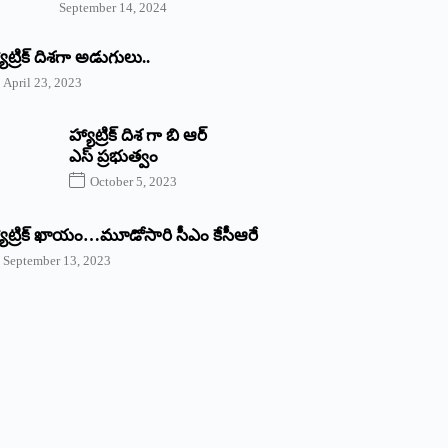
September 14, 2024
యాట్రిక్‌ ‌దిశగా అడుగులు..
April 23, 2023
హ్యాట్రిక్ దిశ గా బి ఆర్
ఎస్ ప్రభుత్వం
October 5, 2023
యాట్రిక్‌ ‌ఖాయం…మూడోసారి సీఎం కేసీఆరే
September 13, 2023