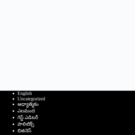
English
Uncategorized
ఆధ్యాత్మికం
ఎలమంద
గెస్ట్ ఎడిటర్
పాలిటిక్స్
బిజినెస్