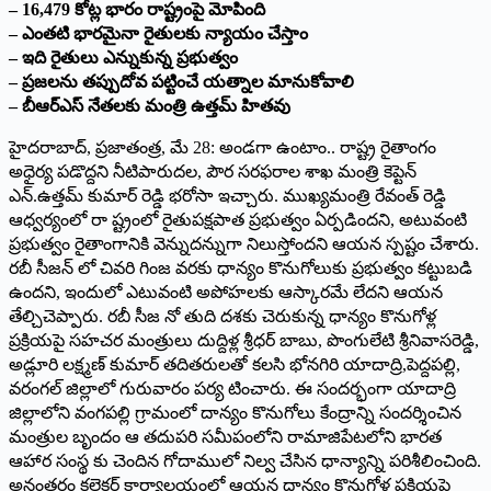
– 16,479 కోట్ల భారం రాష్ట్రంపై మోపింది
– ఎంతటి భారమైనా రైతులకు న్యాయం చేస్తాం
– ఇది రైతులు ఎన్నుకున్న ప్రభుత్వం
– ప్రజలను తప్పుదోవ పట్టించే యత్నాల మానుకోవాలి
– బీఆర్ఎస్ నేతలకు మంత్రి ఉత్తమ్ హితవు
హైదరాబాద్, ప్రజాతంత్ర, మే 28: అండగా ఉంటాం.. రాష్ట్ర రైతాంగం
అధైర్య పడొద్దని నీటిపారుదల, పౌర సరఫరాల శాఖ మంత్రి కెప్టెన్
ఎన్.ఉత్తమ్ కుమార్ రెడ్డి భరోసా ఇచ్చారు. ముఖ్యమంత్రి రేవంత్ రెడ్డి
ఆధ్వర్యంలో రా ష్ట్రంలో రైతుపక్షపాత ప్రభుత్వం ఏర్పడిందని, అటువంటి
ప్రభుత్వం రైతాంగానికి వెన్నుదన్నుగా నిలుస్తోందని ఆయన స్పష్టం చేశారు.
రబీ సీజన్ లో చివరి గింజ వరకు ధాన్యం కొనుగోలుకు ప్రభుత్వం కట్టుబడి
ఉందని, ఇందులో ఎటువంటి అపోహలకు ఆస్కారమే లేదని ఆయన
తేల్చిచెప్పారు. రబీ సీజ నో తుది దశకు చెరుకున్న ధాన్యం కొనుగోళ్ల
ప్రక్రియపై సహచర మంత్రులు దుద్దిళ్ల శ్రీధర్ బాబు, పొంగులేటి శ్రీనివాసరెడ్డి,
అడ్లూరి లక్ష్మణ్ కుమార్ తదితరులతో కలసి భోనగిరి యాదాద్రి,పెద్దపల్లి,
వరంగల్ జిల్లాలో గురువారం పర్య టించారు. ఈ సందర్భంగా యాదాద్రి
జిల్లాలోని వంగపల్లి గ్రామంలో దాన్యం కొనుగోలు కేంద్రాన్ని సందర్శించిన
మంత్రుల బృందం ఆ తదుపరి సమీపంలోని రామాజిపేటలోని భారత
ఆహార సంస్థ కు చెందిన గోదాములో నిల్వ చేసిన ధాన్యాన్ని పరిశీలించింది.
అనంతరం కలెక్టర్ కార్యాలయంలో ఆయన ధాన్యం కొనుగోళ్ల ప్రక్రియపై