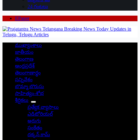
24 గంటలు
EPaper
ముఖ్యాంశాలు
జాతీయం
తెలంగాణ
ఆంధ్రప్రదేశ్
తెలంగాణార్థం
సన్నివేశం
బొమ్మా బొరుసు
సాహిత్యం-శోభ
శీర్షికలు
ప్రత్యేక వ్యాసాలు
ఎడిటోరియల్
అరుగు
సంకేతం
దక్కన్.కామ్