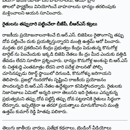
వీలుగా ఇసుక రవాణా చేసే వాహనాలను, ఆయా ప్రాం
తాలలో ఫ్యాక్టరీలు వినియోగించే వాహనాలను ధాన్యం తరలింపుకు
మళ్లించాలని ఆయన సూచించారు.
రైతులను తప్పుదారి పట్టించేలా బీజేపీ, బీఆర్ఎస్ కట్రలు
రాజకీయ ప్రయోజనాలనాశించే బి.ఆర్.ఎస్. బిజెపిలు రైతాంగాన్ని తప్పు
దోవ పట్టించేం దుకు ప్రయత్నిస్తున్నారని మంత్రి ఉత్తమ్ ఆరో పించారు.
మద్దతు ధర ప్రకటించిన కేంద్రం ప్రభుత్వం కేంద్రం పెడుతున్న కొనుగోళ్ల
టార్గెట్ ను పెంచేందుకు ఇక్కడి బిజెపి నేతలు కేం ద్రం మీద ఎందుకు వత్తిడి
తేవడం లేదని సూటిగా ప్రశ్నించారు. ధాన్యం కొనుగోళ్ల అంశంపై బి.ఆర్.ఎస్
కు చిత్తశుద్ధి ఎంతమాత్రం లేదని వారి పదేళ్ల పాలనతో పోల్చి
చూసినప్పుడు రికార్డ్ స్థాయిలో దిగుబడి, కొనుగోళ్ళు జరిగాయని
తెలిపారు. ప్రజల్లో గందరగోళం సృష్టించి రాజకీయ ప్రయోజనం
పొందలన్నది బి.ఆర్.ఎస్ నేతల ఉద్దేశ్యంగా కనిపిస్తోందన్నారు. రైతులకు
నిజానిజాలు ఏమిటో అన్నది బాగా తెలుసని ఇది రైతులు ఎన్నుకున్న
ప్రభుత్వమని తప్పు దోవ పట్టిస్తే తప్పు దోవ పట్టడానికి రైతులు సిద్ధంగా
లేరన్నారు. ఇప్పటికైనా ఆ తరహా ప్రయత్నాలు మానుకోవాలని మంత్రి
ఉత్తమ్ కుమార్ రెడ్డి హితవు పలికారు.
తెలుగు జాతీయ వార్తలు, ప్రత్యేక కథనాలు, ట్రెండింగ్ వీడియోలు