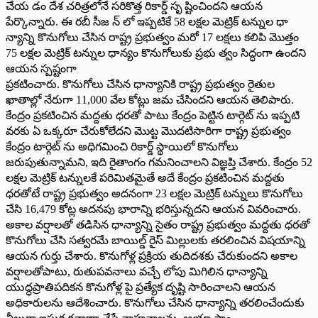
చేయ డం దేశ చరిత్రలోనే సరికొత్త రికార్డ్ సృ ష్టించిందని ఆయన
పేర్కొన్నారు. ఈ రబీ సీజ న్ లో ఇప్పటికే 58 లక్షల మెట్రిక్ టన్నుల ధా
న్యాన్ని కొనుగోలు చేసిన రాష్ట్ర ప్రభుత్వం మరో 17 లక్షలు కలిపి మొత్తం
75 లక్షల మెట్రిక్ టన్నుల ధాన్యం కొనుగోలుకు ప్రభు త్వం సిద్ధంగా ఉందని
ఆయన స్పష్టంగా
ప్రకటించారు. కొనుగోలు చేసిన ధాన్యానికి రాష్ట్ర ప్రభుత్వం రైతుల
ఖాతాల్లో నేరుగా 11,000 వేల కోట్లు జమ చేసిందని ఆయన తెలిపారు.
కేంద్రం ప్రకటించిన మద్దతు ధరతో పాటు కేంద్రం పెట్టిన టార్గెట్ ను ఇప్పటి
వరకు ఏ ఒక్కరూ చేరుకోలేదని మొట్ట మొదటిసారిగా రాష్ట్ర ప్రభుత్వం
కేంద్రం టార్గెట్ ను అధిగమించి రికార్డ్ స్థాయిలో కొనుగోలు
జరుపుతున్నామని, ఇది రైతాంగం గమనించాలని విజ్ఞ‌ప్తి చేశారు. కేంద్రం 52
లక్షల మెట్రిక్ టన్నులకే పరిమితమైతే అదే కేంద్రం ప్రకటించిన మద్దతు
ధరతోటే రాష్ట్ర ప్రభుత్వం అదనంగా 23 లక్షల మెట్రిక్ టన్నులు కొనుగోలు
చేసి 16,479 కోట్ల అదనపు భారాన్ని భరిస్తున్నదని ఆయన వివరించారు.
అకాల వర్షాలతో తడిసిన ధాన్యాన్ని సైతం రాష్ట్ర ప్రభుత్వం మద్దతు ధరతో
కొనుగోలు చేసి సత్వరమే బాయిల్డ్ రైస్ మిల్లులకు తరలించిన విషయాన్ని
ఆయన గుర్తు చేశారు. కొనుగోళ్ల ప్రక్రియ తుదిదశకు చేరుకుందని అకాల
వర్షాలతోపాటు, రుతుపవనాలు వచ్చే లోపు మిగిలిన ధాన్యాన్ని
యుద్ధప్రాతిపదికన కొనుగోళ్ల పై ప్రత్యేక దృష్టి సారించాలని ఆయన
అధికారులను ఆదేశించారు. కొనుగోలు చేసిన ధాన్యాన్ని తరలించేందుకు