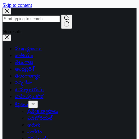
Skip to content
No results
ముఖ్యాంశాలు
జాతీయం
తెలంగాణ
ఆంధ్రప్రదేశ్
తెలంగాణార్థం
సన్నివేశం
బొమ్మా బొరుసు
సాహిత్యం-శోభ
శీర్షికలు
ప్రత్యేక వ్యాసాలు
ఎడిటోరియల్
అరుగు
సంకేతం
దక్కన్.కామ్