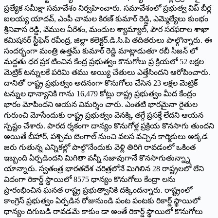
ప్రత్యేక సమీక్షా సమావేశం నిర్వహించారు. సమావేశంలో ప్రభుత్వ విప్ బీర్ల
ఐలయ్య యాదవ్, ఎంపీ చామల కిరణ్ కుమార్ రెడ్డి, ఎమ్మెల్యేలు కుంభం
శ్రీనివాస రెడ్డి, వేముల వీరేశం, మందుల శ్యామ్యాల్, పౌర సరఫరాల శాఖా
కమిషనర్ స్టీఫెన్ రవీంద్ర, జిల్లా కలెక్టర్.డి.సి.పి తదితరులు పాల్గొన్నారు. ఈ
సందర్భంగా మంత్రి ఉత్తమ్ కుమార్ రెడ్డి మాట్లాడుతూ రబీ సీజన్ లో
మద్దతు ధర ప్రక టించిన కేంద్ర ప్రభుత్వం కొనుగోలు ప్ర క్రియలో 52 లక్షల
మెట్రిక్ టన్నులకే పరిమి తము అయ్యి చేతులు ఎత్తేసిందని ఆరోపించారు.
దానితో రాష్ట్ర ప్రభుత్వం అదనంగా కొనుగోలు చేసిన 23 లక్షల మెట్రిక్
టన్నుల ధాన్యానికి గాను 16,479 కోట్లు రాష్ట్ర ప్రభుత్వం మీద కేంద్రం
భారం మోపిందని ఆయన విమర్శిం చారు. ఎంతటి భారమైనా రైతుల
గురుంచి మోసేందుకు రాష్ట్ర ప్రభుత్వం వెనక్కి తగ్గే ప్రసక్తే లేదని ఆయన
స్పష్టం చేశారు. పారద ర్శకంగా దాన్యం కొనుగోళ్ల ప్రక్రియ కొనసాగు తుందని
అయితే బీహార్, పశ్చిమ బెంగాల్ నుంచి వలస వచ్చిన కార్మికులు అక్కడ
జరు గుతున్న ఎన్నికల్లో పాల్గొనేందుకు వెళ్లి తిరిగి రావడంలో ఒకింత
ఇబ్బంది ఏర్పడిందని మిగితా వన్నీ సజావుగానే కొనసాగుతున్న్నా
యాన్నారు. స్వతంత్ర భారతదేశ చరిత్రలోనే మిగిలిన 28 రాష్ట్రలలో లేని
విదంగా రికార్డ్ స్థాయిలో 8575 ధాన్యం కొనుగోలు కేంద్రా లను
ప్రారంభించిన ఘనత రాష్ట్ర ప్రభుత్వానికి దక్కిందన్నారు. రాష్ట్రంలో
కాంగ్రెస్ ప్రభుత్వం ఏర్పడిన రోజునుండి పంట పంటకు రికార్డ్ స్థాయిలో
ధాన్యం దిగుబడి రావడమే కాకుం డా అంతే రికార్డ్ స్థాయిలో కొనుగోలు