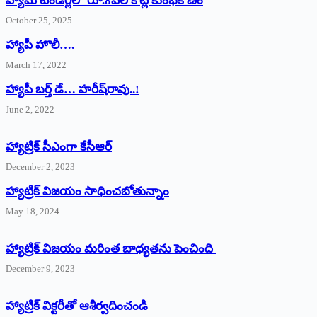
హ్యామ్‌ ‌టెండర్లలో రూ.8వేల కోట్ల కుంభకోణం
October 25, 2025
హ్యాపీ హొలీ….
March 17, 2022
హ్యాపీ బర్త్ ‌డే… హరీష్‌రావు..!
June 2, 2022
హ్యాట్రిక్‌ ‌సీఎంగా కేసీఆర్‌
December 2, 2023
హ్యాట్రిక్‌ విజయం సాధించబోతున్నాం
May 18, 2024
హ్యాట్రిక్ విజయం మరింత బాధ్యతను పెంచింది
December 9, 2023
హ్యాట్రిక్‌ ‌విక్టరీతో ఆశీర్వదించండి