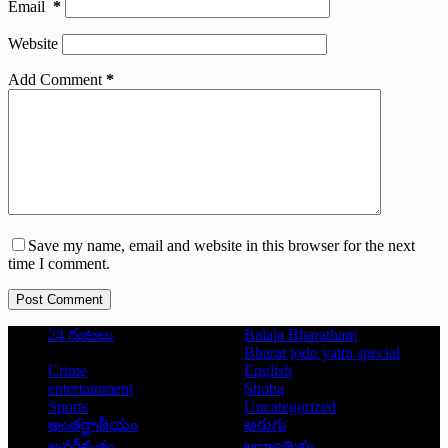
Email
*
Website
Add Comment
*
Save my name, email and website in this browser for the next
time I comment.
Post Comment
24 గంటలు
Balala Bharatham
Bharat jodo yatra special
Crime
English
entertainment
Shoba
Sports
Uncategorized
అంతర్జాతీయం
అరుగు
అవర్గీకృతం
ఆద్యాత్మికం