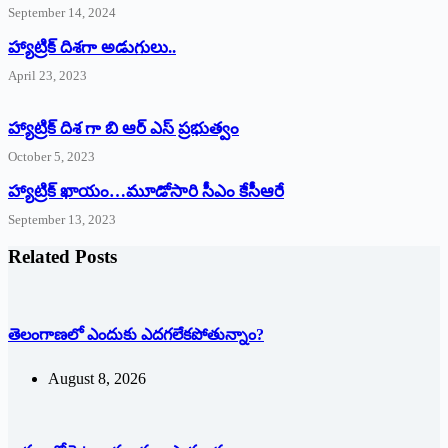
September 14, 2024
‌హ్యాట్రిక్‌ ‌దిశగా అడుగులు..
April 23, 2023
హ్యాట్రిక్ దిశ గా బి ఆర్ ఎస్ ప్రభుత్వం
October 5, 2023
హ్యాట్రిక్‌ ‌ఖాయం…మూడోసారి సీఎం కేసీఆరే
September 13, 2023
Related Posts
తెలంగాణలో ఎందుకు ఎదగలేకపోతున్నాం?
August 8, 2026