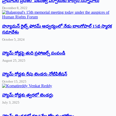
‌హ్రిమాచల్‌ ‌ప్రదేశ్‌లో పభుత్వ ఏర్పాటుకు కాంగ్రెస్‌ ‌సన్నాహాలు
December 8, 2022
హ్యూమన్‌ రైట్స్‌ ఫోరమ్‌ ఆధ్వర్యంలో నేడు బాలగోపాల్‌ 15వ స్మారక
సమావేశం
October 5, 2024
హ్యామ్‌ రోడ్లపై తుది ప్రపోజల్స్‌ పంపండి
August 25, 2025
హ్యామ్‌ రోడ్లకు రేపు టెండరు నోటిఫికేషన్‌
October 15, 2025
హ్యామ్‌ రోడ్లకు త్వరలో టెండర్లు
July 3, 2025