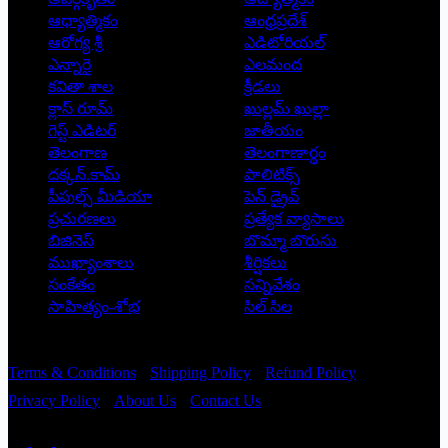
ఆధ్యాత్మికం
ఆంధ్రప్రదేశ్
ఆరోగ్య శ్రీ
ఎడిటోరియల్
ఎన్నారై
ఎలమంద
కవితా శాల
క్రీడలు
క్లాస్ రూమ్
ఖుల్లమ్ ఖుల్లా
గెస్ట్ ఎడిటర్
జాతీయం
తెలంగాణ
తెలంగాణార్థం
దక్కన్.కామ్
పాలిటిక్స్
పీపుల్స్ ‌మీడియా
పెన్ డ్రైవ్
ప్రచురణలు
ప్రత్యేక వ్యాసాలు
బిజినెస్
బొమ్మా బొరుసు
ముఖ్యాంశాలు
శీర్షికలు
సంకేతం
సన్నివేశం
సాహిత్యం-శోభ
సిల్ సిల
Copyright © 2026 - Prajatantra
Terms & Conditions
Shipping Policy
Refund Policy
Privacy Policy
About Us
Contact Us