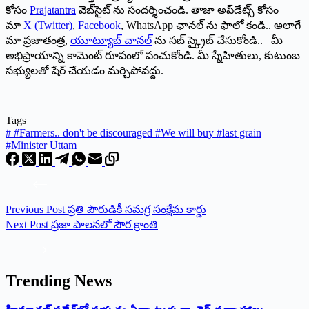
కోసం
Prajatantra
వెబ్‌సైట్ ను సందర్శించండి. తాజా అప్‌డేట్స్ కోసం
మా
X (Twitter)
,
Facebook
, WhatsApp ఛానల్ ను ఫాలో కండి.. అలాగే
మా ప్రజాతంత్ర,
యూట్యూబ్ చానల్
ను సబ్ స్క్రైబ్ చేసుకోండి.. మీ
అభిప్రాయాన్ని కామెంట్ రూపంలో పంచుకోండి. మీ స్నేహితులు, కుటుంబ
సభ్యులతో షేర్ చేయడం మర్చిపోవద్దు.
Tags
#
#Farmers.. don't be discouraged #We will buy #last grain
#Minister Uttam
Previous
Post
ప్రతి పౌరుడికీ సమగ్ర సంక్షేమ కార్డు
Next
Post
ప్రజా పాలనలో సౌర క్రాంతి
Trending News