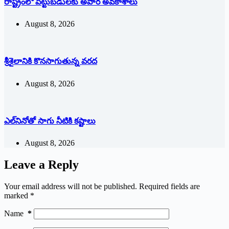
రాష్ట్రంలో పెట్టుబడులకు అపార అవకాశాలు
August 8, 2026
శ్రీశైలానికి కొనసాగుతున్న వరద
August 8, 2026
ఎల్‌నినోతో సాగు నీటికి కష్టాలు
August 8, 2026
Leave a Reply
Your email address will not be published.
Required fields are
marked
*
Name
*