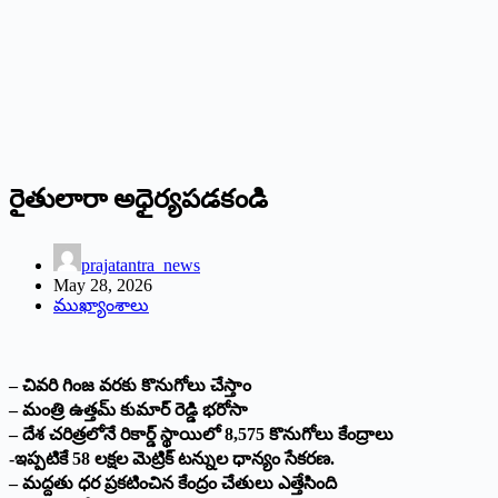
రైతులారా అధైర్యపడకండి
prajatantra_news
May 28, 2026
ముఖ్యాంశాలు
– చివరి గింజ వరకు కొనుగోలు చేస్తాం
– మంత్రి ఉత్తమ్ కుమార్ రెడ్డి భరోసా
– దేశ చరిత్రలోనే రికార్డ్ స్థాయిలో 8,575 కొనుగోలు కేంద్రాలు
-ఇప్పటికే 58 లక్షల మెట్రిక్ టన్నుల ధాన్యం సేకరణ.
– మద్దతు ధర ప్రకటించిన కేంద్రం చేతులు ఎత్తేసింది