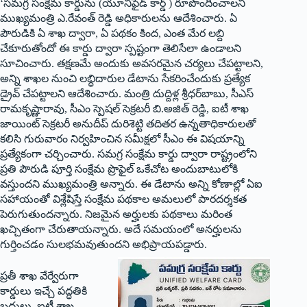
‘సమగ్ర సంక్షేమ కార్డును (యూనిఫైడ్ కార్డ్ ) రూపొందించాలని
ముఖ్యమంత్రి ఎ.రేవంత్ రెడ్డి అధికారులను ఆదేశించారు. ఏ
పౌరుడికి ఏ శాఖ ద్వారా, ఏ పథకం కింద, ఎంత మేర లబ్ది
చేకూరుతోందో ఈ కార్డు ద్వారా స్పష్టంగా తెలిసేలా ఉండాలని
సూచించారు. తక్షణమే అందుకు అవసరమైన చర్యలు చేపట్టాలని,
అన్ని శాఖల నుంచి లబ్ధిదారుల డేటాను సేకరించేందుకు ప్రత్యేక
డ్రైవ్ చేపట్టాలని ఆదేశించారు. మంత్రి దుద్దిళ్ల శ్రీధర్‌బాబు, సీఎస్
రామకృష్ణారావు, సీఎం స్పెషల్ సెక్రటరీ బి.అజిత్ రెడ్డి, ఐటీ శాఖ
జాయింట్ సెక్రటరీ అనుదీప్ దురిశెట్టి తదితర ఉన్నతాధికారులతో
కలిసి గురువారం నిర్వహించిన సమీక్షలో సీఎం ఈ విషయాన్ని
ప్రత్యేకంగా చర్చించారు. సమగ్ర సంక్షేమ కార్డు ద్వారా రాష్ట్రంలోని
ప్రతి పౌరుడి పూర్తి సంక్షేమ ప్రొఫైల్ ఒకేచోట అందుబాటులోకి
వస్తుందని ముఖ్యమంత్రి అన్నారు. ఈ డేటాను అన్ని కోణాల్లో ఏఐ
సహాయంతో విశ్లేషిస్తే సంక్షేమ పథకాల అమలులో పారదర్శకత
పెరుగుతుందన్నారు. నిజమైన అర్హులకు పథకాలు మరింత
ఖచ్చితంగా చేరుతాయన్నారు. అదే సమయంలో అనర్హులను
గుర్తించడం సులభమవుతుందని అభిప్రాయపడ్డారు.
ప్రతీ శాఖ వేర్వేరుగా
కార్డులు ఇచ్చే పద్ధతికి
బదులు, ఐటీ శాఖ