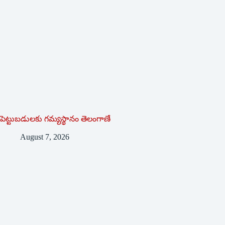
పెట్టుబడులకు గమ్యస్థానం తెలంగాణే
August 7, 2026