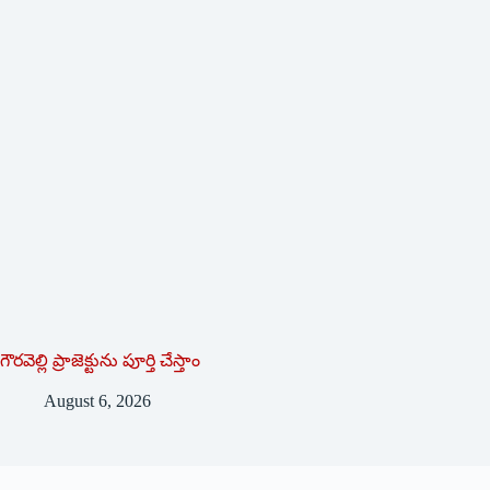
గౌరవెల్లి ప్రాజెక్టును పూర్తి చేస్తాం
August 6, 2026