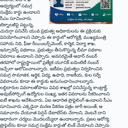
ఆధ్వర్యంలో సమగ్ర
సంక్షేమ కార్డు ఉండాలని
సీఎం సూచించారు.
టెక్నాలజీపై పట్టున్న,
చురుగ్గా పనిచేసే యువ ప్రభుత్వ అధికారులను ఈ ప్రక్రియకు
వినియోగించాలని చెప్పారు ఈ కార్డులో ఆరోగ్యశ్రీ, ముఖ్యమంత్రి
సహాయ నిధి, ఫీజు రీయింబర్స్‌మెంట్, కార్మిక, విద్యా శాఖ,
ఇన్సూరెన్స్ పథకాలు, ప్రభుత్వం తీసుకొస్తున్న బీమా పథకాల
వివరాలు ఉండాలని చెప్పారు. అవసరమైతే ఆధార్ నంబర్
తరహాలో రాష్ట్రస్థాయిలో ప్రత్యేక యూనిక్ ఐడెంటిటీ నంబర్
ఇచ్చేలా ఆలోచించాలన్నారు. ఇటీవల ప్రభుత్వం నిర్వహించిన
సమగ్ర సామాజిక, ఆర్థిక, విద్య, ఉపాధి, రాజకీయ, కుల సర్వే
వివరాలను కూడా ఈ కార్డుకు అనుసంధానించాలన్నారు.
లబ్దిదారుల వివరాలతోపాటు వివిధ శాఖల్లో పనిచేస్తున్న కాంట్రాక్ట్,
అవుట్‌సోర్సింగ్ ఉద్యోగుల సంఖ్య, ఇతర వివరాలను సేకరించాలని
ఐటీ శాఖను ఆదేశించారు. ఏఐ ఆధారిత ప్రొఫైలింగ్ ఉండాలని సీఎం
సూచించారు ఎక్కడైనా మరణ వీకరణ పత్రం జారీ అయితే, ఆ
సమాచారం చేయూత పెన్షన్ డేటాబేస్‌కు చేరాలని, వెంటనే దాని
ఆధారంగా చర్యలు మొదలయ్యేలా ఉండాలన్నారు. ప్రజల ఆరోగ్య
ప్రొఫైల్‌ను కూడా సమగ్ర సంక్షేమ కార్డుతో లింక్ చేయాలని చెప్పారు.