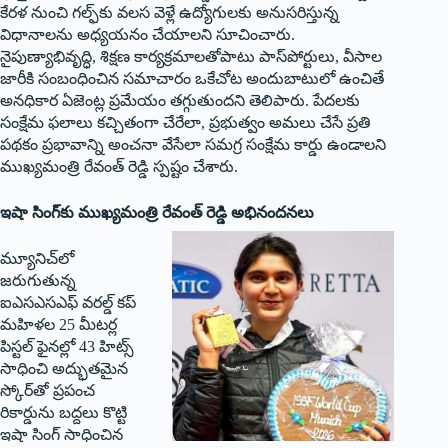
కేరళ నుంచి గల్ఫ్‌కు వలస వెళ్లే ఉద్యోగులకు అనుసరిస్తున్న
విధానాలను అధ్యయనం చేయాలని సూచించారు.
నైపుణ్యాభివృద్ధి, శిక్షణ కార్యక్రమాలతోపాటు పాస్‌పోర్టులు, వీసాల
జారీకి సంబంధించిన సమాచారం ఒకేచోట అందుబాటులో ఉంచితే
అనధికార ఏజెంట్ల ప్రమేయం తగ్గుతుందని తెలిపారు. పేదలకు
సంక్షేమ ఫలాలు కచ్చితంగా చేరేలా, ప్రభుత్వం అమలు చేసే ప్రతి
పథకం ప్రభావాన్ని అంచనా వేసేలా సమగ్ర సంక్షేమ కార్డు ఉండాలని
ముఖ్యమంత్రి రేవంత్ రెడ్డి స్పష్టం చేశారు.
ఇషా సింగ్‌కు ముఖ్యమంత్రి రేవంత్ రెడ్డి అభినందనలు
మ్యూనిచ్‌లో
జరుగుతున్న
ఐఎసఎసఎఫ్ వరల్డ్ కప్
మహిళల 25 మీటర్ల
పిస్టల్ ఫైనల్లో 43 హిట్స్
సాధించి అద్భుతమైన
స్కోర్‌తో ప్రపంచ
రికార్డును బద్దలు కొట్టి
ఇషా సింగ్ సాధించిన