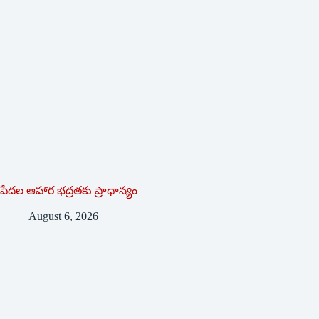
పేదల ఆహార భద్రతకు ప్రాధాన్యం
August 6, 2026