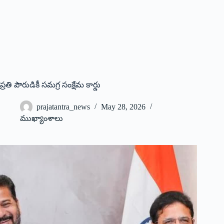
ప్రతి పౌరుడికీ సమగ్ర సంక్షేమ కార్డు
prajatantra_news
May 28, 2026
ముఖ్యాంశాలు