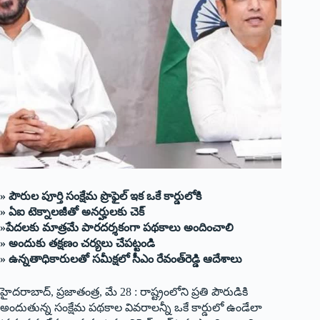
» పౌరుల పూర్తి సంక్షేమ ప్రొఫైల్ ఇక ఒకే కార్డులోకి
» ఏఐ టెక్నాలజీతో అనర్హులకు చెక్
»పేదలకు మాత్రమే పారదర్శకంగా పథకాలు అందించాలి
» అందుకు తక్షణం చర్యలు చేపట్టండి
» ఉన్నతాధికారులతో సమీక్షలో సీఎం రేవంత్‌రెడ్డి ఆదేశాలు
హైదరాబాద్, ప్రజాతంత్ర, మే 28 : రాష్ట్రంలోని ప్రతి పౌరుడికి
అందుతున్న సంక్షేమ పథకాల వివరాలన్నీ ఒకే కార్డులో ఉండేలా