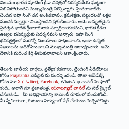
విజయం భారత షూటింగ్ క్రీడా చరిత్రలో చిరస్మరణీయ ఘట్టంగా
నిలిచిపోతుందని ముఖ్యమంత్రి పేర్కొన్నారు. హైదరాబాద్‌కు
చెందిన ఇషా సింగ్ తన అంకితభావం, క్రమశిక్షణ, పట్టుదలతో లక్షల
మందికి స్ఫూర్తిగా నిలుస్తోందని ప్రశంసించారు. ఆమె అద్భుతమైన
ప్రదర్శన భారత క్రీడాకారులకు స్ఫూర్తిదాయకమని, భారత క్రీడల
ఉజ్వల భవిష్యత్తుకు నిదర్శనమని అన్నారు. ఇషా సింగ్
భవిష్యత్తులో మరెన్నో విజయాలు సాధించాలని, ఇంకా ఉన్నత
శిఖరాలను అధిరోహించాలని ముఖ్యమంత్రి ఆకాంక్షించారు. ఆమె
దేశానికి మరింత కీర్తి తీసుకురావాలని ఆకాంక్షించారు.
తెలుగు జాతీయ వార్తలు, ప్రత్యేక కథనాలు, ట్రెండింగ్ వీడియోలు
కోసం
Prajatantra
వెబ్‌సైట్ ను సందర్శించండి. తాజా అప్‌డేట్స్
కోసం మా
X (Twitter)
,
Facebook
, WhatsApp ఛానల్ ను ఫాలో
కండి.. అలాగే మా ప్రజాతంత్ర,
యూట్యూబ్ చానల్
ను సబ్ స్క్రైబ్
చేసుకోండి.. మీ అభిప్రాయాన్ని కామెంట్ రూపంలో పంచుకోండి.
మీ స్నేహితులు, కుటుంబ సభ్యులతో షేర్ చేయడం మర్చిపోవద్దు.