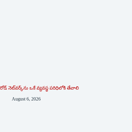
రోడ్ నెట్‌వర్క్‌ను ఒకే వ్య‌వ‌స్థ ప‌రిధిలోకి తేవాలి
August 6, 2026