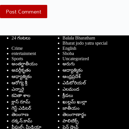
Post Comment
24 గంటలు
Balala Bharatham
Bharat jodo yatra special
Crime
English
entertainment
Shoba
Sports
Uncategorized
అంతర్జాతీయం
అరుగు
అవర్గీకృతం
ఆద్యాత్మికం
ఆధ్యాత్మికం
ఆంధ్రప్రదేశ్
ఆరోగ్య శ్రీ
ఎడిటోరియల్
ఎన్నారై
ఎలమంద
కవితా శాల
క్రీడలు
క్లాస్ రూమ్
ఖుల్లమ్ ఖుల్లా
గెస్ట్ ఎడిటర్
జాతీయం
తెలంగాణ
తెలంగాణార్థం
దక్కన్.కామ్
పాలిటిక్స్
పీపుల్స్ ‌మీడియా
పెన్ డ్రైవ్