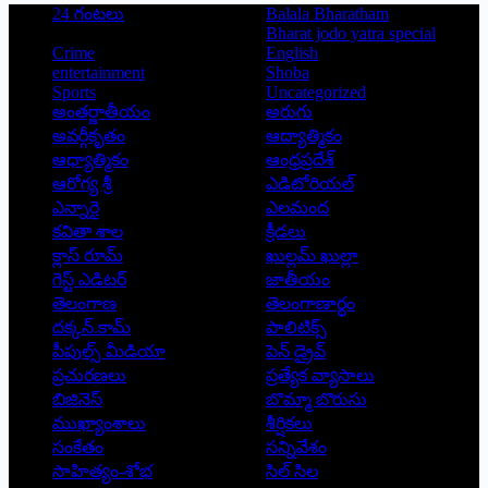
24 గంటలు
Balala Bharatham
Bharat jodo yatra special
Crime
English
entertainment
Shoba
Sports
Uncategorized
అంతర్జాతీయం
అరుగు
అవర్గీకృతం
ఆద్యాత్మికం
ఆధ్యాత్మికం
ఆంధ్రప్రదేశ్
ఆరోగ్య శ్రీ
ఎడిటోరియల్
ఎన్నారై
ఎలమంద
కవితా శాల
క్రీడలు
క్లాస్ రూమ్
ఖుల్లమ్ ఖుల్లా
గెస్ట్ ఎడిటర్
జాతీయం
తెలంగాణ
తెలంగాణార్థం
దక్కన్.కామ్
పాలిటిక్స్
పీపుల్స్ ‌మీడియా
పెన్ డ్రైవ్
ప్రచురణలు
ప్రత్యేక వ్యాసాలు
బిజినెస్
బొమ్మా బొరుసు
ముఖ్యాంశాలు
శీర్షికలు
సంకేతం
సన్నివేశం
సాహిత్యం-శోభ
సిల్ సిల