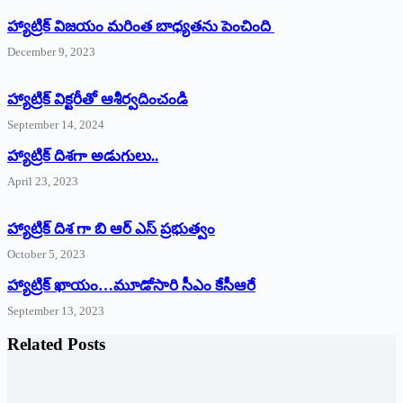
హ్యాట్రిక్ విజయం మరింత బాధ్యతను పెంచింది
December 9, 2023
హ్యాట్రిక్‌ ‌విక్టరీతో ఆశీర్వదించండి
September 14, 2024
‌హ్యాట్రిక్‌ ‌దిశగా అడుగులు..
April 23, 2023
హ్యాట్రిక్ దిశ గా బి ఆర్ ఎస్ ప్రభుత్వం
October 5, 2023
హ్యాట్రిక్‌ ‌ఖాయం…మూడోసారి సీఎం కేసీఆరే
September 13, 2023
Related Posts