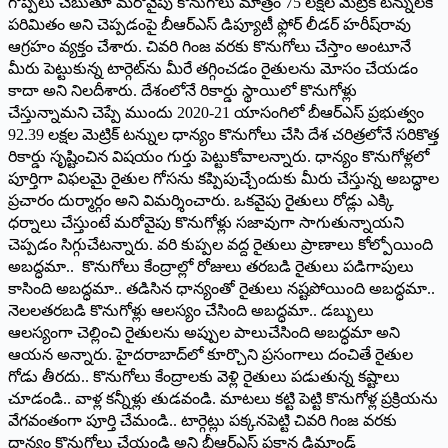
గొప్పలు చెబుతూ మరోవైపు కొనుగోలు మాత్రం 75 లక్షల మెట్రిక్ టన్నులకే
పరిమితం అని చెప్పడంపై బీఆర్ఎస్ డిప్యూటీ ఫ్లోర్ లీడర్ హరీష్‌రావు
ఆగ్రహం వ్యక్తం చేశారు. చివరి గింజ వరకు కొనుగోలు చేస్తాం అంటూనే
మీరు పెట్టుకున్న టార్గెట్‌ను మీరే తగ్గించడం రైతులను మోసం చేయడం
కాదా అని నిలదీశారు. దేశంలోనే రికార్డు స్థాయిలో కొనుగోళ్లు
చేస్తున్నామని చెప్పే ముందు 2020-21 యాసంగిలో బీఆర్ఎస్ ప్రభుత్వం
92.39 లక్షల మెట్రిక్ టన్నుల ధాన్యం కొనుగోలు చేసి దేశ చరిత్రలోనే సరికొత్త
రికార్డు సృష్టించిన విషయం గుర్తు పెట్టుకోవాలన్నారు. ధాన్యం కొనుగోళ్లలో
పూర్తిగా విఫలమై రైతుల గోసను కప్పిపుచ్చేందుకు మీరు చేస్తున్న అబద్ధాల
ప్రచారం దుర్మార్గం అని విమర్శించారు. ఒకవైపు రైతులు రోడ్లు ఎక్కి
ధర్నాలు చేస్తుంటే మరోవైపు కొనుగోళ్లు సజావుగా సాగుతున్నాయని
చెప్పడం సిగ్గుచేటన్నారు. వరి కుప్పల వద్ద రైతులు ప్రాణాలు కోల్పోయింది
అబద్ధమా.. కొనుగోలు కేంద్రాల్లో రోజులు తరబడి రైతులు పడిగాపులు
కాసింది అబద్ధమా.. తడిసిన ధాన్యంతో రైతులు నష్టపోయింది అబద్ధమా..
నెలలతరబడి కొనుగోళ్లు ఆలస్యం చేసింది అబద్ధమా.. డబ్బులు
ఆలస్యంగా చెల్లించి రైతులను అప్పుల పాలుచేసింది అబద్ధమా అని
ఆయన అన్నారు. హైదరాబాద్‌లో కూర్చొని ప్రసంగాలు దంచితే రైతుల
గోడు తీరదు.. కొనుగోలు కేంద్రాలకు వెళ్లి రైతులు పడుతున్న కష్టాలు
చూడండి.. వాళ్ల కన్నీళ్లు తుడవండి. మాటలు కట్టి పెట్టి కొనుగోళ్ల ప్రక్రియను
వేగవంతంగా పూర్తి చేమండి.. టార్గెట్లు పక్కనపెట్టి చివరి గింజ వరకు
ధాన్యం కొనుగోలు చేయండి అని బీఆర్ఎస్ పక్షాన డిమాండ్