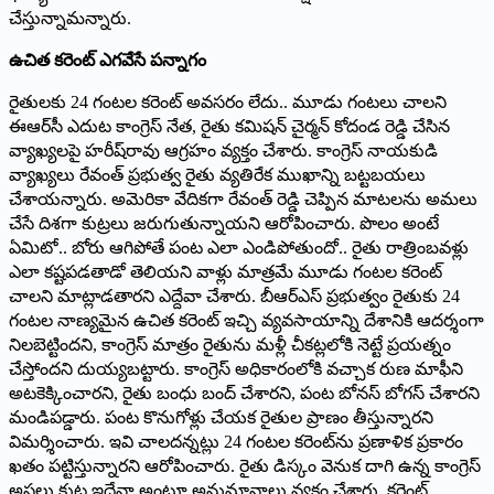
చేస్తున్నామన్నారు.
ఉచిత కరెంట్ ఎగవేసే పన్నాగం
రైతులకు 24 గంటల కరెంట్ అవసరం లేదు.. మూడు గంటలు చాలని
ఈఆర్‌సీ ఎదుట కాంగ్రెస్ నేత, రైతు కమిషన్ చైర్మన్ కోదండ రెడ్డి చేసిన
వ్యాఖ్యలపై హరీష్‌రావు ఆగ్రహం వ్యక్తం చేశారు. కాంగ్రెస్ నాయకుడి
వ్యాఖ్యలు రేవంత్ ప్రభుత్వ రైతు వ్యతిరేక ముఖాన్ని బట్టబయలు
చేశాయన్నారు. అమెరికా వేదికగా రేవంత్ రెడ్డి చెప్పిన మాటలను అమలు
చేసే దిశగా కుట్రలు జరుగుతున్నాయని ఆరోపించారు. పొలం అంటే
ఏమిటో.. బోరు ఆగిపోతే పంట ఎలా ఎండిపోతుందో.. రైతు రాత్రింబవళ్లు
ఎలా కష్టపడతాడో తెలియని వాళ్లు మాత్రమే మూడు గంటల కరెంట్
చాలని మాట్లాడతారని ఎద్దేవా చేశారు. బీఆర్‌ఎస్ ప్రభుత్వం రైతుకు 24
గంటల నాణ్యమైన ఉచిత కరెంట్ ఇచ్చి వ్యవసాయాన్ని దేశానికి ఆదర్శంగా
నిలబెట్టిందని, కాంగ్రెస్ మాత్రం రైతును మళ్లీ చీకట్లలోకి నెట్టే ప్రయత్నం
చేస్తోందని దుయ్యబట్టారు. కాంగ్రెస్ అధికారంలోకి వచ్చాక రుణ మాఫీని
అటకెక్కించారని, రైతు బంధు బంద్ చేశారని, పంట బోనస్ బోగస్ చేశారని
మండిపడ్డారు. పంట కొనుగోళ్లు చేయక రైతుల ప్రాణం తీస్తున్నారని
విమర్శించారు. ఇవి చాలదన్నట్లు 24 గంటల కరెంట్‌ను ప్రణాళిక ప్రకారం
ఖతం పట్టిస్తున్నారని ఆరోపించారు. రైతు డిస్కం వెనుక దాగి ఉన్న కాంగ్రెస్
అసలు కుట్ర ఇదేనా అంటూ అనుమానాలు వ్యక్తం చేశారు. కరెంట్