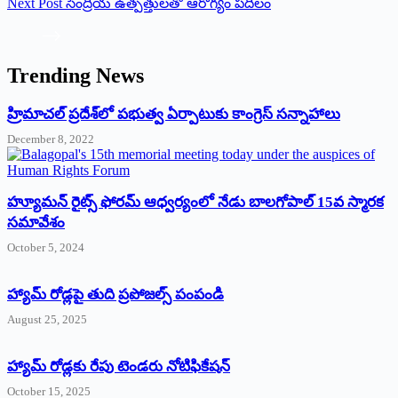
Next
Post
సేంద్రియ ఉత్పత్తులతో ఆరోగ్యం పదిలం
Trending News
‌హ్రిమాచల్‌ ‌ప్రదేశ్‌లో పభుత్వ ఏర్పాటుకు కాంగ్రెస్‌ ‌సన్నాహాలు
December 8, 2022
హ్యూమన్‌ రైట్స్‌ ఫోరమ్‌ ఆధ్వర్యంలో నేడు బాలగోపాల్‌ 15వ స్మారక
సమావేశం
October 5, 2024
హ్యామ్‌ రోడ్లపై తుది ప్రపోజల్స్‌ పంపండి
August 25, 2025
హ్యామ్‌ రోడ్లకు రేపు టెండరు నోటిఫికేషన్‌
October 15, 2025