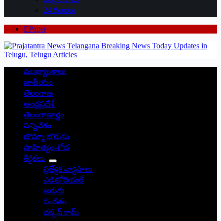
24 గంటలు
EPaper
ముఖ్యాంశాలు
జాతీయం
తెలంగాణ
ఆంధ్రప్రదేశ్
తెలంగాణార్థం
సన్నివేశం
బొమ్మా బొరుసు
సాహిత్యం-శోభ
శీర్షికలు
ప్రత్యేక వ్యాసాలు
ఎడిటోరియల్
అరుగు
సంకేతం
దక్కన్.కామ్