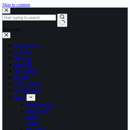
Skip to content
No results
ముఖ్యాంశాలు
జాతీయం
తెలంగాణ
ఆంధ్రప్రదేశ్
తెలంగాణార్థం
సన్నివేశం
బొమ్మా బొరుసు
సాహిత్యం-శోభ
శీర్షికలు
ప్రత్యేక వ్యాసాలు
ఎడిటోరియల్
అరుగు
సంకేతం
దక్కన్.కామ్