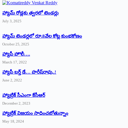
హ్యామ్‌ రోడ్లకు త్వరలో టెండర్లు
July 3, 2025
హ్యామ్‌ ‌టెండర్లలో రూ.8వేల కోట్ల కుంభకోణం
October 25, 2025
హ్యాపీ హొలీ….
March 17, 2022
హ్యాపీ బర్త్ ‌డే… హరీష్‌రావు..!
June 2, 2022
హ్యాట్రిక్‌ ‌సీఎంగా కేసీఆర్‌
December 2, 2023
హ్యాట్రిక్‌ విజయం సాధించబోతున్నాం
May 18, 2024