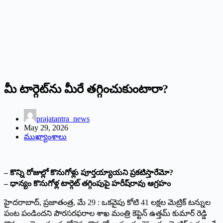
మీ టార్గెట్‌ను మీరే తగ్గించుకుంటారా?
prajatantra_news
May 29, 2026
ముఖ్యాంశాలు
– కొన్ని రోజుల్లో కొనుగోళ్లు పూర్తయ్యాయని ప్రకటిస్తారేమో?
– ధాన్యం కొనుగోళ్ల టార్గెట్ తగ్గింపుపై హరీష్‌రావు ఆగ్రహం
హైదరాబాద్, ప్రజాతంత్ర, మే 29 : ఒకవైపు కోటి 41 లక్షల మెట్రిక్ టన్నుల
పంట పండిందని పౌరసరఫరాల శాఖ మంత్రి కెప్టెన్ ఉత్తమ్ కుమార్ రెడ్డి