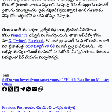
కోతలతో రైతులకు వాతలు పెట్టాలని చూస్తున్న రేవంత్ కుట్రలను యావత్
రైతాంగం గమనిస్తోందని, రైతు వ్యతిరేక ప్రభుత్వానికి తగిన గుణపాఠం
చెప్పే రోజు దగ్గరలోనే ఉందని జోస్యం చెప్పారు.
తెలుగు జాతీయ వార్తలు, ప్రత్యేక కథనాలు, ట్రెండింగ్ వీడియోలు
కోసం
Prajatantra
వెబ్‌సైట్ ను సందర్శించండి. తాజా అప్‌డేట్స్ కోసం
మా
X (Twitter)
,
Facebook
, WhatsApp ఛానల్ ను ఫాలో కండి.. అలాగే
మా ప్రజాతంత్ర,
యూట్యూబ్ చానల్
ను సబ్ స్క్రైబ్ చేసుకోండి.. మీ
అభిప్రాయాన్ని కామెంట్ రూపంలో పంచుకోండి. మీ స్నేహితులు, కుటుంబ
సభ్యులతో షేర్ చేయడం మర్చిపోవద్దు.
Tags
#
#Do you lower #your target yourself #Harish Rao fire on Minister
Uttam
Previous
Post
అంచనాను మించి ధాన్యం ఉత్పత్తి