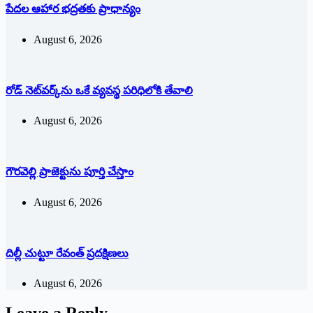
పేదల ఆహార భద్రతకు ప్రాధాన్యం
August 6, 2026
రోడ్ నెట్‌వర్క్‌ను ఒకే వ్య‌వ‌స్థ ప‌రిధిలోకి తేవాలి
August 6, 2026
గౌరవెల్లి ప్రాజెక్టును పూర్తి చేస్తాం
August 6, 2026
దిల్లీ చుట్టూ రేవంత్ ప్ర‌ద‌క్షిణ‌లు
August 6, 2026