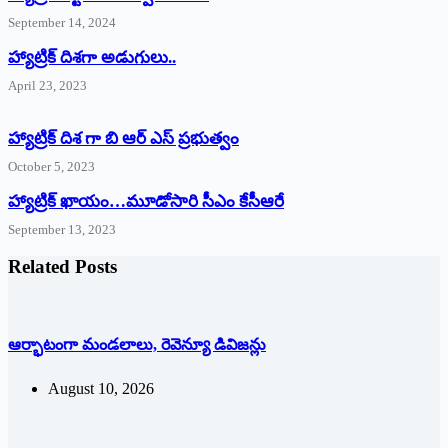
September 14, 2024
‌హ్యాట్రిక్‌ ‌దిశగా అడుగులు..
April 23, 2023
హ్యాట్రిక్ దిశ గా బి ఆర్ ఎస్ ప్రభుత్వం
October 5, 2023
హ్యాట్రిక్‌ ‌ఖాయం…మూడోసారి సీఎం కేసీఆరే
September 13, 2023
Related Posts
ఆర్భాటంగా మండలాలు, రెవెన్యూ డివిజన్లు
August 10, 2026