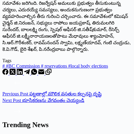
సమావేశం జరిగింది. రిజర్వేషన్‌ అమలుకు ప్రభుత్వం తీసుకుంటున్న
చర్యలు, ఎదురయ్యే సమస్యలు, అందుకనుగుణంగా ప్రభుత్వం
వ్యవహరించాల్సిన తీరు గురించి చర్చించారు. ఈ సమావేశంలో కమిషన్‌
చైర్మన్‌ జి.నిరంజన్‌, సభ్యులు రాపోలు జయప్రకాష్‌, తిరుమలగిరి
సురేందర్‌, బాలలక్ష్మి రంగు, స్పెషల్‌ ఆఫీసర్‌ జి.సతీష్‌కుమార్‌, రీసెర్చ్‌
ఆఫీసర్‌ జి.లక్ష్మీనారాయణలతోపాటు మేధావులు శ్యాంమోహన్‌,
సి.ఆర్‌.గౌరీశంకర్‌, రావమ్‌నందన్‌ స్వామి, లక్ష్మణ్‌యాదవ్‌, గంటి చంద్రుడు,
కె.వి.గౌడ్‌, బైరి శేఖర్‌, పి.నరేంద్రబాబు పాల్గొన్నారు.
Tags
#
#BC Commission # reservations #local body elections
Previous
Post
పట్టణాల్లో మౌలిక వసతుల కల్పనపై దృష్టి
Next
Post
భూసేకరణను వేగవంతం చెయ్యండి
Trending News