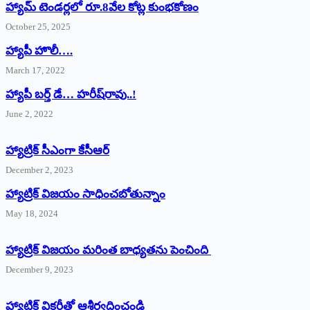
హ్యామ్‌ ‌టెండర్లలో రూ.8వేల కోట్ల కుంభకోణం
October 25, 2025
హ్యాపీ హొలీ….
March 17, 2022
హ్యాపీ బర్త్ ‌డే… హరీష్‌రావు..!
June 2, 2022
హ్యాట్రిక్‌ ‌సీఎంగా కేసీఆర్‌
December 2, 2023
హ్యాట్రిక్‌ విజయం సాధించబోతున్నాం
May 18, 2024
హ్యాట్రిక్ విజయం మరింత బాధ్యతను పెంచింది
December 9, 2023
హ్యాట్రిక్‌ ‌విక్టరీతో ఆశీర్వదించండి