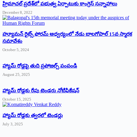
‌హ్రిమాచల్‌ ‌ప్రదేశ్‌లో పభుత్వ ఏర్పాటుకు కాంగ్రెస్‌ ‌సన్నాహాలు
December 8, 2022
హ్యూమన్‌ రైట్స్‌ ఫోరమ్‌ ఆధ్వర్యంలో నేడు బాలగోపాల్‌ 15వ స్మారక
సమావేశం
October 5, 2024
హ్యామ్‌ రోడ్లపై తుది ప్రపోజల్స్‌ పంపండి
August 25, 2025
హ్యామ్‌ రోడ్లకు రేపు టెండరు నోటిఫికేషన్‌
October 15, 2025
హ్యామ్‌ రోడ్లకు త్వరలో టెండర్లు
July 3, 2025