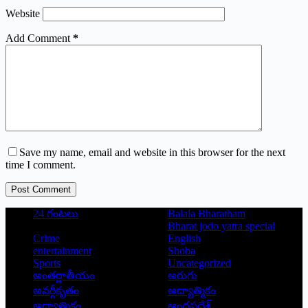
Website
Add Comment
*
Save my name, email and website in this browser for the next
time I comment.
Post Comment
24 గంటలు
Balala Bharatham
Bharat jodo yatra special
Crime
English
entertainment
Shoba
Sports
Uncategorized
అంతర్జాతీయం
అరుగు
అవర్గీకృతం
ఆద్యాత్మికం
ఆధ్యాత్మికం
ఆంధ్రప్రదేశ్