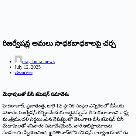
రిజర్వేషన్ల అమలు సాధకబాధకాలపై చర్చ
prajatantra_news
July 12, 2025
తెలంగాణ
మేధావులతో బీసీ కమిషన్‌ సమావేశం
హైదరాబాద్‌, ప్రజాతంత్ర, జులై 12: స్థానిక సంస్థల ఎన్నికలలో బీసీలకు
42శాతం రిజర్వేషన్‌ కల్పించేందుకు ఆర్డినెన్సును తీసుకురావాలని రాష్ట్ర
మంత్రిమండలి నిర్ణయించిన నేపథ్యంలో తెలంగాణ బీసీ కమిషన్‌ బీసీ
మేధావులతో శనివారం సమావేశమైంది. వారి అభిప్రాయాలను,
సలహాలను స్వీకరించింది. ఖైరతాబాద్‌లోని కమిషన్‌ కార్యాలయంలో ఈ