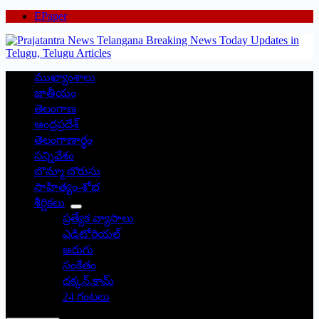
EPaper
ముఖ్యాంశాలు
జాతీయం
తెలంగాణ
ఆంధ్రప్రదేశ్
తెలంగాణార్థం
సన్నివేశం
బొమ్మా బొరుసు
సాహిత్యం-శోభ
శీర్షికలు
ప్రత్యేక వ్యాసాలు
ఎడిటోరియల్
అరుగు
సంకేతం
దక్కన్.కామ్
24 గంటలు