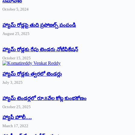
సమావేశం
October 5, 2024
హ్యామ్‌ రోడ్లపై తుది ప్రపోజల్స్‌ పంపండి
August 25, 2025
హ్యామ్‌ రోడ్లకు రేపు టెండరు నోటిఫికేషన్‌
October 15, 2025
హ్యామ్‌ రోడ్లకు త్వరలో టెండర్లు
July 3, 2025
హ్యామ్‌ ‌టెండర్లలో రూ.8వేల కోట్ల కుంభకోణం
October 25, 2025
హ్యాపీ హొలీ….
March 17, 2022