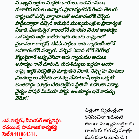
ముఖ్యమంత్రుల మద్దతు దారులు, అబిమానులు,
కులాబిమానులు ఉన్నారు.ప్రాదాన్యతసరే!రెండు తెలుగు
రాష్ట్రలలో ఎన్నో వాగ్దానాలతో అదికారంలోకి వేర్వేరు
పార్టీలద్వారా వచ్చిన ఇరువురి ముఖ్యమంత్రుల ప్రాదాన్యత
ఏడాది, ఏడాదిన్నర కాలంలోనే మారడం వెనుక ఆంతర్యం
ఒక పట్టాన అర్థం కాలేదు?ఇరు తెలుగు రాష్ట్రలలో
ప్రదానంగా కాంగ్రెస్, టిడిపి పార్టీలు ఆరు గ్యారంటీలతోనే
అదికారంలోకి వచ్చారు. వచ్చిన ఏడాది లోనే చెరోలక్ష
కోట్లుపైగానే అప్పుచేసినా ఆరు గ్యారంటీల అమలు
అసాధ్యం గానే మారింది. గురుశిష్యులు ఇద్దరూ ఆయా
రాష్ట్ర ఆర్థిక పరిస్థితి పై మాట్లాడిన నిరాశ, నిస్పృహ మాటలు
,సందర్భాలు వేర్వేరు కావచ్చు నేమో!కానీ,అర్థం ఒక్కటే!
అంతరార్థం మాత్రం చేతులెత్తేసిన స్థితినే? బహుశా!విద్యా,
వైద్యం సోషల్ మీడియా పోస్టు అంతరార్ధం ఇదే కావచ్చు
నేమో!?
చిత్రంగా స్వతంత్రంగా
కనిపించినా ఇరువురి
ఎన్.తిర్మల్.,(సీనియర్ జర్నలిస్టు,
తెలుగు ముఖ్యమంత్రులకు
రచయిత, సామాజిక కార్యకర్త)
రాజకీయ గురువు మాత్రం
సెల్:9441864514,
మన ప్రధాని మోదీ నే..!