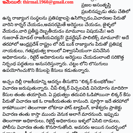
ఇమెయిల్: thirmal.1960@gmail.com
ప్రజల అసంతృప్తి
ప్రబలినప్పుడు తమ చేతిలో
ఉన్న రాజ్యాంగ సంస్థలను ప్రతిపక్షాలపై ఉసిగొల్పడం,విచారణల పేరుతో
వారిని కార్నర్ చేయడం,అవసరమైతే అరెస్టులు చేయడం, జైళ్ళలో
వేయడం,వారి ప్రతీష్ట దెబ్బతీయడం మామూలు విషయమే! అది
గుజరాత్ మోడల్ రాజకీయవిద్యనే! డైవర్టేషన్ పాలిటిక్స్ మామూలే? అదే
తరహాలో ఆంధ్రప్రదేశ్ రాష్ట్రం లో రెడ్ బుక్ రాజ్యాంగం పేరుతో ప్రతిపక్ష
నాయకులు, గతప్రభుత్వ కాలంలో విశ్వాసనీయంగా పనిచేసిన
అధికారులను , రిటైర్ అదికారులను అరెస్టులు చేయడంలాంటి సరికొత్త
నిర్బంధ పద్దతులు అనుసరిస్తున్నారు. చట్టం లోని లొసుగులు
ఉపయోగించుకొని కేసులపై కేసులు కడుతున్నారు.
అచ్చం దిల్లీ రాజకీయాన్ని ఆదర్శం తీసుకొని “లిక్కర్ కుంభకోణం”
విచారణ జరుపుతున్నారు. చీప్ లిక్కర్ విచ్చలవిడి వినియోగం మాదిరిగా
కేసుల తంతు తయారైంది. ఏ ప్రభుత్వం తదుపరి ఓడిపోయినా లిక్కర్ కేసు
పేరుతో విచారణ ఇక ఓ రాజకీయతంతు కానుంది. పూర్తిగా ఇదే తరహాలో
కాకపోయినా! తెలంగాణా లోకూడా పోన్ ట్యాపింగ్, కాళేశ్వరం ప్రాజెక్టు
విచారణ తంతు కాస్తా ముందు వెనుక అలాగే మారనుంది. ఇప్పుడు
తెలంగాణా అధికారులు, రిటైర్డ్ అధికారులు ఇళ్ళలో ఏసిబి దాడులు,
పోలీసు విచారణ తంతు కొనసాగుతోంది. అవసరం అయిన సందర్భంలో