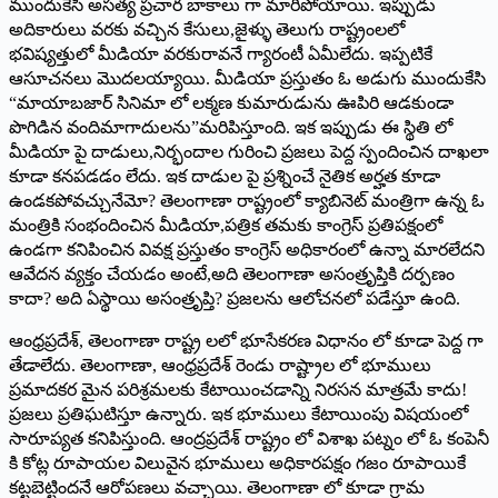
ముందుకేసి అసత్య ప్రచార బాకాలు గా మారిపోయాయి. ఇప్పుడు
అదికారులు వరకు వచ్చిన కేసులు,జైళ్ళు తెలుగు రాష్ట్రంలలో
భవిష్యత్తులో మీడియా వరకురావనే గ్యారంటీ ఏమీలేదు. ఇప్పటికే
ఆసూచనలు మొదలయ్యాయి. మీడియా ప్రస్తుతం ఓ అడుగు ముందుకేసి
“మాయాబజార్ సినిమా లో లక్మణ కుమారుడును ఊపిరి ఆడకుండా
పొగిడిన వందిమాగాదులను”మరిపిస్తూంది. ఇక ఇప్పుడు ఈ స్థితి లో
మీడియా పై దాడులు,నిర్భందాల గురించి ప్రజలు పెద్ద స్పందించిన దాఖలా
కూడా కనపడడం లేదు. ఇక దాడుల పై ప్రశ్నించే నైతిక అర్హత కూడా
ఉండకపోవచ్చునేమో? తెలంగాణా రాష్ట్రంలో క్యాబినెట్ మంత్రిగా ఉన్న ఓ
మంత్రికి సంభందించిన మీడియా,పత్రిక తమకు కాంగ్రెస్ ప్రతిపక్షంలో
ఉండగా కనిపించిన వివక్ష ప్రస్తుతం కాంగ్రెస్ అధికారంలో ఉన్నా మారలేదని
ఆవేదన వ్యక్తం చేయడం అంటే,అది తెలంగాణా అసంత్రృప్తికి దర్పణం
కాదా? అది ఏస్థాయి అసంత్రృప్తి? ప్రజలను ఆలోచనలో పడేస్తూ ఉంది.
ఆంధ్రప్రదేశ్, తెలంగాణా రాష్ట్ర లలో భూసేకరణ విధానం లో కూడా పెద్ద గా
తేడాలేదు. తెలంగాణా, ఆంధ్రప్రదేశ్ రెండు రాష్ట్రాల లో భూములు
ప్రమాదకర మైన పరిశ్రమలకు కేటాయించడాన్ని నిరసన మాత్రమే కాదు!
ప్రజలు ప్రతిఘటిస్తూ ఉన్నారు. ఇక భూములు కేటాయింపు విషయంలో
సారూప్యత కనిపిస్తుంది. ఆంద్రప్రదేశ్ రాష్ట్రం లో విశాఖ పట్నం లో ఓ కంపెనీ
కి కోట్ల రూపాయల విలువైన భూములు అధికారపక్షం గజం రూపాయికే
కట్టబెట్టిందనే ఆరోపణలు వచ్చాయి. తెలంగాణా లో కూడా గ్రామ