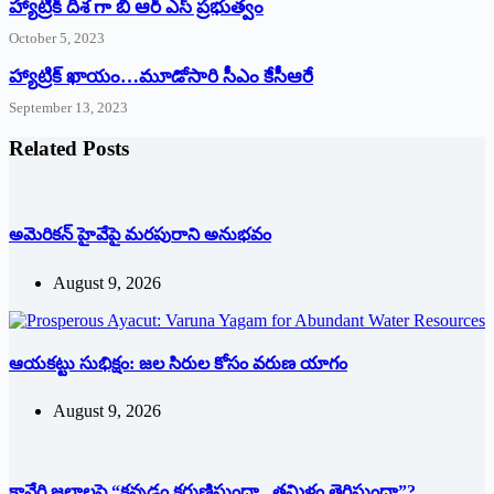
హ్యాట్రిక్ దిశ గా బి ఆర్ ఎస్ ప్రభుత్వం
October 5, 2023
హ్యాట్రిక్‌ ‌ఖాయం…మూడోసారి సీఎం కేసీఆరే
September 13, 2023
Related Posts
అమెరికన్ హైవేపై మ‌ర‌పురాని అనుభ‌వం
August 9, 2026
ఆయకట్టు సుభిక్షం: జల సిరుల కోసం వరుణ యాగం
August 9, 2026
కావేరి జలాలపై “కన్నడం కరుణిస్తుందా.. తమిళం తెగిస్తుందా”?