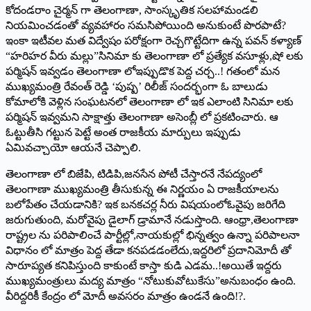
కోదండరాం చైర్మన్ గా తెలంగాణా, సాంస్కృతిక సలహామండలి
నియమించడంతో వ్యవహారం సమసిపోయింది అనుకుంటే పొరపాటే?
ఇంకా ఇటీవల మత విద్వేషం పరోక్షంగా రెచ్చగొట్టేదిగా ఉన్న పవన్ కళ్యాణ్
“హరిహర వీరు మల్లు”సినిమా కు తెలంగాణా లో ప్రత్యేక వసూళ్లు,షో లకు
పర్మిషన్ ఇవ్వడం తెలంగాణా లోఇప్పుడొక పెద్ద చర్చ..! గతంలో మన
ముఖ్యమంత్రి రేవంత్ రెడ్డి ‘పుష్ప’ రిలీజ్ సందర్భంగా ఓ బాలుడు
కోమాలోకి వెళ్లిన సంఘటనలో తెలంగాణా లో ఇక ఎలాంటి సినిమా లకు
పర్మిషన్ ఇవ్వమని సాక్షాత్తు తెలంగాణా అసెంబ్లీ లో ప్రకటించారు. ఆ
ఓట్టుతీసి గట్టున పెట్టే అంత రాజకీయ మార్పులు ఇప్పుడు
ఏమివచ్చాయో ఆయనే చెప్పాలి.
తెలంగాణా లో బిజేపి, టిడిపి,జనసేన పోటీ చేస్తారనే నేపద్యంలో
తెలంగాణా ముఖ్యమంత్రి తీసుకున్న ఈ నిర్ణయం ఏ రాజకీయాలను
బలోపేతం చేయడానికి? ఇక బనకచర్ల నీరు విషయంలోఓవైపు జరిగేది
జరుగుతుంది, మరోవైపు డైలాగ్ డ్రామానే నడుస్తొంది. ఆంధ్రా,తెలంగాణా
రాష్ట్రల ను పరిపాలించే పార్టీల్లో,నాయకుల్లో భిన్నత్వం ఉన్నా పరిపాలనా
విధానం లో మాత్రం పెద్ద తేడా కనపడడంలేదు,ఇద్దరిలో ప్రదానిమోదీ తో
సారూప్యత కనిపిస్తుంది కాకుంటే కాస్తా కుడి ఎడమ..!అయితే ఇద్దరు
ముఖ్యమంత్రులు మద్య మాత్రం “నోటుకువోటుకేసు”అనుబంధం ఉంది.
వీరిద్దరికీ కేంద్రం లో మోదీ అవసరం మాత్రం ఉండనే ఉంది!?.