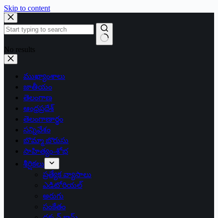
Skip to content
No results
ముఖ్యాంశాలు
జాతీయం
తెలంగాణ
ఆంధ్రప్రదేశ్
తెలంగాణార్థం
సన్నివేశం
బొమ్మా బొరుసు
సాహిత్యం-శోభ
శీర్షికలు
ప్రత్యేక వ్యాసాలు
ఎడిటోరియల్
అరుగు
సంకేతం
దక్కన్.కామ్