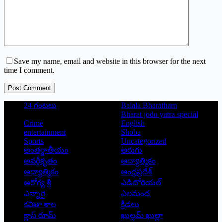
Save my name, email and website in this browser for the next
time I comment.
Post Comment
24 గంటలు
Balala Bharatham
Bharat jodo yatra special
Crime
English
entertainment
Shoba
Sports
Uncategorized
అంతర్జాతీయం
అరుగు
అవర్గీకృతం
ఆద్యాత్మికం
ఆధ్యాత్మికం
ఆంధ్రప్రదేశ్
ఆరోగ్య శ్రీ
ఎడిటోరియల్
ఎన్నారై
ఎలమంద
కవితా శాల
క్రీడలు
క్లాస్ రూమ్
ఖుల్లమ్ ఖుల్లా