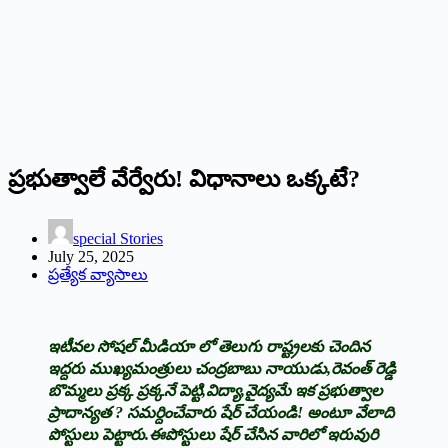
ప్రభుత్వాలే వేర్వేరు! విధానాలు ఒక్కటే?
special Stories
July 25, 2025
ప్రత్యేక వ్యాసాలు
ఇటీవల సోషల్ మీడియా లో తెలుగు రాష్ట్రలకు చెందిన
ఇద్దరు ముఖ్యమంత్రులు చంద్రబాబు నాయుడు,రెవంత్ రెడ్డి
బొమ్మలు ప్రక్క ప్రక్కనే పెట్టి,విద్యా,వైద్యమే ఇక ప్రభుత్వాల
ప్రాదాన్యత ? సమర్దించేవారు షేర్ చేయండి! అంటూ వేలాది
పోస్టులు పెట్టారు.ఈపోస్టులు షేర్ చేసిన వారిలో ఇరువురి