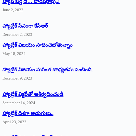
హ్యాపీ బర్త్ ‌డే… హరీష్‌రావు..!
June 2, 2022
హ్యాట్రిక్‌ ‌సీఎంగా కేసీఆర్‌
December 2, 2023
హ్యాట్రిక్‌ విజయం సాధించబోతున్నాం
May 18, 2024
హ్యాట్రిక్ విజయం మరింత బాధ్యతను పెంచింది
December 9, 2023
హ్యాట్రిక్‌ ‌విక్టరీతో ఆశీర్వదించండి
September 14, 2024
‌హ్యాట్రిక్‌ ‌దిశగా అడుగులు..
April 23, 2023