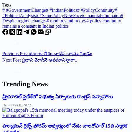
Tags
#
#GovernmentChange
#
#IndianPolitics
#
#PolicyContinuity
#
#PoliticalAnalysis
#
#SamePolicyNewFace
#
chandrababu naidu
#
Despite regime changes
#
modi revanth redyy
#
policy continuity
remains a constant in Indian politics
Previous
Post
బెంగాల్‌ ‌తీరం దాటిన వాయుగుండం
Next
Post
ప్రధాని మోదీనే అవమానిస్తారా..
Trending News
‌హ్రిమాచల్‌ ‌ప్రదేశ్‌లో పభుత్వ ఏర్పాటుకు కాంగ్రెస్‌ ‌సన్నాహాలు
December 8, 2022
హ్యూమన్‌ రైట్స్‌ ఫోరమ్‌ ఆధ్వర్యంలో నేడు బాలగోపాల్‌ 15వ స్మారక