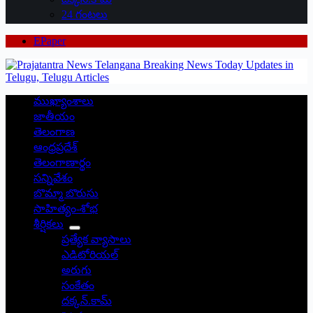
24 గంటలు
EPaper
ముఖ్యాంశాలు
జాతీయం
తెలంగాణ
ఆంధ్రప్రదేశ్
తెలంగాణార్థం
సన్నివేశం
బొమ్మా బొరుసు
సాహిత్యం-శోభ
శీర్షికలు
ప్రత్యేక వ్యాసాలు
ఎడిటోరియల్
అరుగు
సంకేతం
దక్కన్.కామ్