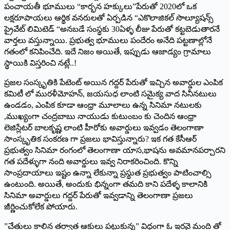
పంచాయతీ భూములు “కార్భన హక్కులు”పేరుతో 2020లో ఒక
లక్షరూపాయలు ఆర్థిక వనరులతో ఏర్పడిన “ఎకొలాజికల్ సొల్యూషన్స్
ప్రైవేట్ లిమిటెడ్ “అనబడే సంస్థకు 30ఏళ్ళ లీజు పేరుతో కట్టబెడుతారనే
వార్తలు వస్తున్నాయి. ప్రభుత్వ భూములు పందేరం అనేది పట్టణాల్లోనే
గతంలో కనిపించేది. ఇదే నిజం అయితే, ఇప్పుడు ఆజాడ్యం గ్రామాలు
స్థాయికి విస్తరించి నట్లే..!
ప్రజల సంస్కృతికి పేటెంట్ అయిన గద్దర్ పేరుతో ఇచ్చిన అవార్డుల ఎంపిక
కమిటీ లో మురళీమోహన్, జయసుధ లాంటి సమైక్య వాద సినీనటులు
ఉండడం, ఎంపిక కూడా ఆంధ్రా మూలాలు ఉన్న సినిమా నటులకు
,ముఖ్యంగా చంద్రబాబు నాయుడు కుటుంబం కు చెందిన ఆంధ్రా
లెజిస్లేటర్ బాలకృష్ణ లాంటి హీరోకు అవార్డులు ఇవ్వడం తెలంగాణా
సాంస్కృతిక సంకరణ గా ప్రజలు భావిస్తున్నారు? ఇక గత కేసీఆర్
ప్రభుత్వం సినిమా రంగంలో తెలంగాణా యాస,భాషను అవమానపర్చారని
గత పదేళ్ళుగా నంది అవార్డులు ఇవ్వ నిరాకరించింది. కొన్ని
సాంప్రదాయాలు ఇష్టం ఉన్నా లేకున్నా ప్రస్థుత ప్రభుత్వం పాటించాల్సి
ఉంటుంది. అయితే, అందుకు భిన్నంగా తమది కాని పదేళ్ళ కాలానికి
సినిమా అవార్డులు గద్దర్ పేరుతో ఇవ్వడాన్ని తెలంగాణా ప్రజలు
జీర్ణించుకోలేక పోయారు.
”చేతులు కాలిన తర్వాత ఆకులు పట్టుకున్న” విధంగా ఓ ఇరవై మంది తో