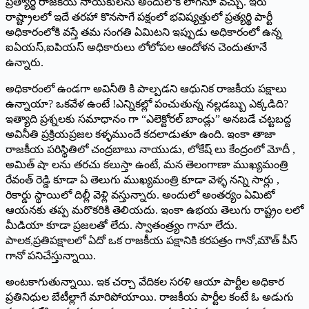
ప్రత్యార్థి రాజకీయ నాయకులను అందులోకి లాగనూ వచ్చు. ఇరు
రాష్ట్రాలలో ఇదే తరహా కొనసాగే పక్షంలో భవిష్యత్తులో ప్రత్యర్థి పార్టీ
అధికారంలోకి వస్తే తమ సంగతి ఏమిటని ఇప్పుడు అధికారంలో ఉన్న
ఐఏయస్,ఐపియస్ అధికారులు లోలోపల ఆందోళన చెందుతూనే
ఉన్నారు.
అధికారంలో ఉండగా అవినీతి కి పాల్పడని ఆధునిక రాజకీయ పక్షాలు
ఉన్నాయా? ఒకవేళ ఉంటే !ఎన్నికల్లో పంచుతున్న నల్లడబ్బు ఎక్కడిది?
ఇత్యాది ప్రశ్నలకు సమాధానం గా “ఎలెక్టోరల్ బాండ్లు” అనబడే చట్టబద్ద
అవినీతి ప్రక్రియప్రజల కళ్ళముందే కదలాడుతూ ఉంది. ఇంకా తాజా
రాజకీయ పరిస్థితిలో చంద్రబాబు నాయుడు, లోకేష్ లు కేంద్రంలో మోదీ ,
అమిత్ షా లను తరచు కలుస్తా ఉంటే, మన తెలంగాణా ముఖ్యమంత్రి
రేవంత్ రెడ్డి కూడా ఏ తెలుగు ముఖ్యమంత్రి కూడా వెళ్ళ నన్ని సార్లు ,
రికార్డు స్థాయిలో దిల్లీ వెళ్లి వస్తున్నారు. అందులో అంతర్యం ఏమిటో
ఆయనకు తప్ప మరొకరికి తెలియదు. ఇంకా ఉభయ తెలుగు రాష్ట్రం లలో
మీడియా కూడా ప్రజలతో లేదు. స్వాతంత్ర్యం గానూ లేదు.
పాలక,ప్రతిపక్షాలలో ఏదో ఒక రాజకీయ పక్షానికి కరపత్రం గానో,మౌత్ పీస్
గానో పనిచేస్తున్నాయి.
అంటకాగుతున్నాయి. ఇక చర్చా వేదికల సరళి ఆయా పార్టీల అధికార
ప్రతినిధుల బేటీల్లాగే మారిపోయాయి. రాజకీయ పార్టీల కంటే ఓ అడుగు