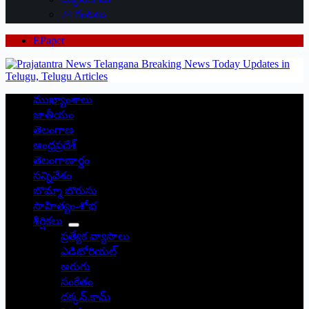
24 గంటలు
EPaper
ముఖ్యాంశాలు
జాతీయం
తెలంగాణ
ఆంధ్రప్రదేశ్
తెలంగాణార్థం
సన్నివేశం
బొమ్మా బొరుసు
సాహిత్యం-శోభ
శీర్షికలు
ప్రత్యేక వ్యాసాలు
ఎడిటోరియల్
అరుగు
సంకేతం
దక్కన్.కామ్