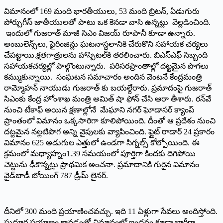
విమానంలో 169 మంది భారతీయులు, 53 మంది బ్రిటన్‌, ఏడుగురు
పోర్చుగీస్‌ ‌జాతీయులతో పాటు ఒక కెనడా వాసి ఉన్నట్లు వెల్లడించింది.
ఇందులో గుజరాత్‌ ‌మాజీ సిఎం విజయ్‌ ‌రూపానీ కూడా ఉన్నారు.
అంబులెన్స్‌లు, ఫైరింజిన్లు ఘటనాస్థలానికి చేరుకొని సహాయక చర్యలు
చేపట్టాయి.క్షతగాత్రులను హాస్పిటల్‌కి తరలించారు. బిఎస్‌ఎఫ్‌ ‌సిబ్బంది
సహాయకచర్యల్లో పాల్గొంటున్నారు. పరిసరప్రాంతాల్లో దట్టమైన పొగలు
కమ్ముకున్నాయి. సంఘ‌ట‌న స‌మాచారం అందిన వెంట‌నే కేంద్రమంత్రి
రామ్మోహన్‌ ‌నాయుడు గుజరాత్‌ ‌కు బయల్దేరారు. ప్రమాదంపై గుజరాత్‌
‌సిఎంకు కేంద్ర హోంశాఖ మంత్రి అమిత్‌ ‌షా ఫోన్‌ ‌చేసి ఆరా తీశారు. రన్‌వే
నుంచి టేకాఫ్‌ అయిన క్ష‌ణాల్లోనే మేఘాని నగర్‌ ‌ఘోడాసర్‌ ‌క్యాంప్‌
‌ప్రాంతంలో విమానం ఒక్కసారిగా కూలిపోయింది. దీంతో ఆ ప్రదేశం నుంచి
దట్టమైన నల్లటిపొగ అన్ని వైపులకు వ్యాపించింది. ఫ్లైట్‌ ‌రాడార్‌ 24 ‌ప్రకారం
విమానం 625 అడుగుల ఎత్తులో ఉండగా సిగ్నల్స్ ‌కోల్పోయింది. ఈ
క్రమంలో మధ్యాహ్నం1.39 సమయంలో పూర్తిగా కిందకు దిగిపోయి
చెట్టును ఢీకొన్నట్లు ప్రాథమిక అంచ‌నా. ప్రమాదానికి గురైన విమానం
వైడ్‌బాడీ బోయింగ్‌ 787 ‌డ్రీమ్‌ ‌లైనర్‌. ‌
దీనిలో 300 మంది ప్రయాణించవచ్చు. ఇది 11 ఏళ్లుగా సేవలు అందిస్తోంది.
సుదూర ప్రయాణం కావడంతో విమానంలో ఇంధనం కూడా భారీగా