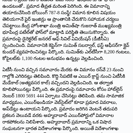
ఉండటంతో.. ప్రమాద తీవ్రత మరింత పెరిగింది. ఈ విమానాన్ని
త‌యారుచేసింది బోయింగ్ 787-8 సంస్థే! విమాన కూలిన విషయం
తెలియగానే ఫైర్‌ ఇం‌జిన్లు ఆ ప్రాంతానికి చేరుకొని సహాయక చర్యలు
చేపట్టాయి.కేంద్ర హోంశాఖా మంత్రి అమిత్‌షా గుజరాత్‌ ‌ముఖ్యమంత్రి
భూపేంద్ర పటేల్‌తో ఫోన్‌లో మాట్లాడి పరిస్థితి తెలుసుకొన్నారు. ఈ
ప్రమాదంపై డైరెక్టరేట్‌ ‌జనరల్‌ ఆఫ్‌ ‌సివిల్‌ ఏవియేషన్‌ (‌డీజీసీఏ)
స్పందించింది. విమానానికి కెప్టెన్‌గా సుమిత్‌ ‌సబర్వాల్‌, ‌ఫస్ట్ ఆఫీసర్‌గా క్లైవ్‌
‌కుండర్‌ ‌వ్యవహరించినట్లు పేర్కొంది. సుమిత్‌కు ఎల్‌టీసీగా 8,200 గంటలు,
కోపైలట్‌కు 1,100 గంటల అనుభవం ఉన్నట్లు వెల్లడించింది.
ఏటీసీ నుంచి వచ్చిన సమాచారం మేరకు ఈ విమానం రన్‌వే 23 నుంచి
గాల్లోకి ఎగిరినట్లు తెలిపింది. కొద్ది సేపటికే ఆ ఎయిర్‌ ‌క్రాప్ట్ ‌నుంచి ఏటీసీకి
మేడేకాల్‌ (అత్యవసర కాల్‌) ‌వచ్చిందని వెల్లడించింది. ఆ తర్వాత
కూలిపోయినట్లు పేర్కొంది. ఈ ప్రమాదంపై సమాచారం కోసం హాట్‌లైన్‌
‌నెంబర్‌ 1800 5691 444 ఏర్పాటు చేసినట్లు తెలిపింది. తమ సామాజిక
మాధ్యమం, ఎయిర్‌ఇం‌డియా వెబ్‌సైట్‌లో కూడా ప్రమాద వివరాలు,
అప్‌డేట్లు ఉంటాయని పేర్కొంది. ప్రమాదం జరిగిన వెంటనే తదుపరి
ప్రకటన వెలువడే వరకు అహ్మదాబాద్‌ ఎయిర్‌పోర్టులో విమానాల
రాక‌పోక‌ల‌ను నిలిపేశారు. అహ్మ‌దాబాద్ ప్ర‌మాదాన్ని ఒక విషాద
సంఘ‌ట‌న‌గా భార‌త విదేశాంగ‌శాఖ పేర్కొంది. అయితే విదేశాంగ‌శాఖ