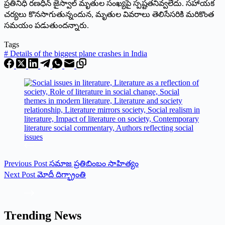
ప్ర‌తినిధి ర‌ణ‌ధీన్ జైస్వాల్ మృతుల సంఖ్య‌పై స్ప‌ష్ట‌త‌నివ్వ‌లేదు. స‌హాయ‌క
చ‌ర్య‌లు కొన‌సాగుతున్నందున‌, మృతుల వివ‌రాలు తెలిసేస‌రికి మ‌రికొంత
స‌మ‌యం ప‌డుతుంద‌న్నారు.
Tags
#
Details of the biggest plane crashes in India
Previous
Post
స‌మాజ‌ ప్రతిబింబం సాహిత్యం
Next
Post
మోదీ దిగ్భ్రాంతి
Trending News