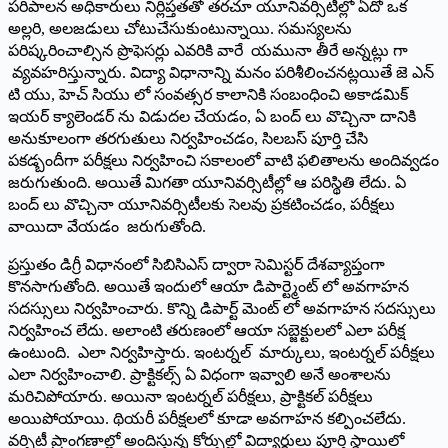
పరిపాలన అధికారులు నిర్లిప్తతతో తరచూ యూనివర్సిటీల్లో ఏదో ఒక
అల్లరి, అలజడులు చోటుచేసుకుంటున్నాయి. సమస్యలను
పరిష్కరించాల్సిన ప్రొఫెసర్లు ఎవరికి వారే యమునా తీరే అన్నట్లు గా
వ్యవహరిస్తున్నారు. విద్యా విధానాన్ని మనం పరిశీలించనట్లయితే జె ఎన్‌
టి యు, హెచ్‌ సియు లో సంవత్సర కాలానికి సంబంధించి అకాడమిక్‌
ఇయర్‌ క్యాలెండర్‌ ను విడుదల చేయడం, ఏ బంద్‌ లు వొచ్చినా దానికి
అనుకూలంగా తరగుతులు నిర్వహించడం, సిలబస్‌ పూర్తి చేసి
పకడ్బందీగా పరీక్షలు నిర్వహించి సకాలంలో వాటి ఫలితాలను అందివ్వడం
జరుగుతుంది. అయితే మిగతా యూనివర్సిటీల్లో ఆ పరిస్థితి లేదు. ఏ
బంద్‌ లు వొచ్చినా యూనివర్సిటీలకు సెలవు ప్రకటించడం, పరీక్షలు
వాయిదా వేయడం జరుగుతోంది.
ప్రస్తుతం డిగ్రీ విధానంలో సిబిసిఎస్‌ ద్వారా సెమిస్టర్‌ దేశవ్యాప్తంగా
కొనసాగుతోంది. అయితే ఇందులో ఆయా డిపార్ట్మెంట్‌ లో అవగాహన
సదస్సులు నిర్వహించారు. కొన్ని డిపార్ట్‌ మెంట్‌ లో అవగాహన సదస్సులు
నిర్వహించ లేదు. అలాంటి తరుణంలో ఆయా సబ్జెక్టులలో ఎలా పరీక్ష
ఉంటుంది. ఎలా నిర్వహిస్తారు. ఇంటర్నల్‌ మార్కులు, ఇంటర్నల్‌ పరీక్షలు
ఎలా నిర్వహించాలి. ప్రాక్టికల్స్‌ ఏ విధంగా ఇవ్వాలి అనే అంశాలను
మరిచిపోయారు. అయినా ఇంటర్నల్‌ పరీక్షలు, ప్రాక్టికల్‌ పరీక్షలు
అయిపోయాయి. థియరీ పరీక్షలలో కూడా అవగాహన కల్పించలేదు.
వర్సిటీ ప్రాంగణాల్లో అందిస్తున్న కోర్సుల్లో విద్యార్థులు పూర్తి స్థాయిలో