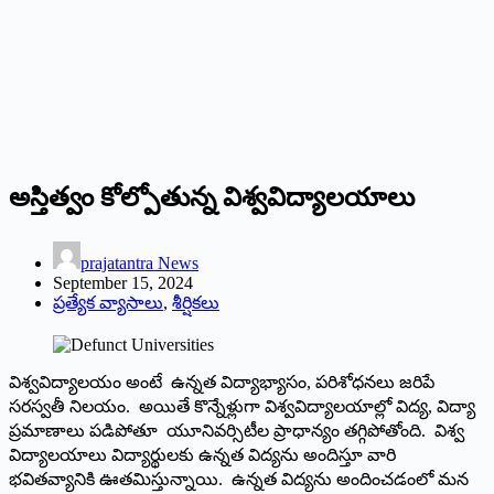
అస్తిత్వం కోల్పోతున్న విశ్వవిద్యాలయాలు
prajatantra News
September 15, 2024
ప్రత్యేక వ్యాసాలు
,
శీర్షికలు
విశ్వవిద్యాలయం అంటే ఉన్నత విద్యాభ్యాసం, పరిశోధనలు జరిపే
సరస్వతీ నిలయం. అయితే కొన్నేళ్లుగా విశ్వవిద్యాలయాల్లో విద్య, విద్యా
ప్రమాణాలు పడిపోతూ యూనివర్సిటీల ప్రాధాన్యం తగ్గిపోతోంది. విశ్వ
విద్యాలయాలు విద్యార్థులకు ఉన్నత విద్యను అందిస్తూ వారి
భవితవ్యానికి ఊతమిస్తున్నాయి. ఉన్నత విద్యను అందించడంలో మన