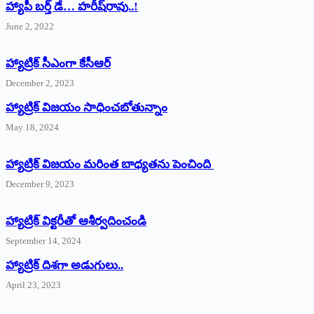
హ్యాపీ బర్త్ ‌డే… హరీష్‌రావు..!
June 2, 2022
హ్యాట్రిక్‌ ‌సీఎంగా కేసీఆర్‌
December 2, 2023
హ్యాట్రిక్‌ విజయం సాధించబోతున్నాం
May 18, 2024
హ్యాట్రిక్ విజయం మరింత బాధ్యతను పెంచింది
December 9, 2023
హ్యాట్రిక్‌ ‌విక్టరీతో ఆశీర్వదించండి
September 14, 2024
‌హ్యాట్రిక్‌ ‌దిశగా అడుగులు..
April 23, 2023