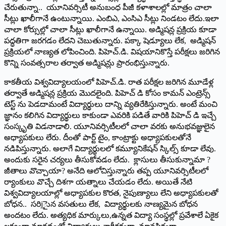
చేరుతున్నా.. యూనివర్సిటీ అనుబంధ పీజీ కళాశాలల్లో మాత్రం చాలా
సీట్లు ఖాలీగానే ఉంటున్నాయి. ఎంబిఎ, ఎంసిఎ సీట్లు నిండటం లేదు.ఇలా
చాలా కోర్సుల్లో చాలా సీట్లు ఖాలీగానే ఉన్నాయి. అడ్మిషన్ల ప్రక్రియ కూడా
పద్ధతిగా జరగడం లేదని చెబుతున్నారు. పక్కా షెడ్యూలు లేక, అడ్మిషన్‌
ప్రక్రియలో నాణ్యత లోపించింది. పిహెచ్‌.డి. విషయానికొస్తే పరీక్షలు జరిగిన
కొన్ని సంవత్సరాల తర్వాత అడ్మిషన్లు ప్రారంభిస్తున్నారు.
కాకతీయ విశ్వవిద్యాలయంలో పిహెచ్‌.డి. రాత పరీక్షల జరిగిన మూడేళ్ల
తర్వాతే అడ్మిషన్ల ప్రక్రియ మొదలైంది. పిహెచ్‌ డి కోసం కామన్‌ ఎంట్రెన్స్‌
టెస్ట్‌ ను పెడదామంటే విద్యార్థులు దాన్ని వ్యతిరేకిస్తున్నారు. అంటే మంచి
జ్ఞానం కలిగిన విద్యార్థులు కాకుండా ఎవరికి పడితే వారికి పిహెచ్‌ డి ఇచ్చే
సంస్కృతి విడనాడాలి. యూనివర్సిటీలలో చాలా వరకు అనుభవజ్ఞులైన
అధ్యాపకులు లేరు. దీంతో పార్ట్‌ టైం, కాంట్రాక్టు అధ్యాపకులతోనే
నడిపిస్తున్నారు. అలాగే విద్యార్థులలో కమ్యూనికేషన్‌ స్కిల్స్‌ కూడా లేవు.
అందుకు సరైన చర్యలు తీసుకోవడం లేదు. క్లాసులు తీసుకున్నామా ?
జీతాలు వొచ్చాయా? అనేది ఆలోచిస్తున్నారు తప్ప యూనివర్సిటీలలో
ర్యాంకులు వొచ్చే దిశగా యత్నాలు చేయడం లేదు. అయితే నేటి
విశ్వవిద్యాలయాల్లో అధ్యాపకుల కొరత, నైపుణ్యాలు లేని అధ్యాపకులతో
బోధన.. సరిjైున వసతులు లేక, విద్యార్థులకు నాణ్యమైన బోధన
అందటం లేదు. అత్యధిక మార్కులు,ఉన్నత విద్యా సంస్థల్లో ప్రవేశాలే ఏకైక