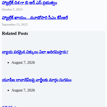
హ్యాట్రిక్ దిశ గా బి ఆర్ ఎస్ ప్రభుత్వం
October 5, 2023
హ్యాట్రిక్‌ ‌ఖాయం…మూడోసారి సీఎం కేసీఆరే
September 13, 2023
Related Posts
న్యాయ పరమైన చిక్కులు ఏలా అధిగమిస్తారు?
August 7, 2026
యూపీఐ లావాదేవీలపై ఛార్జీలకు మార్గం సుగమం
August 7, 2026