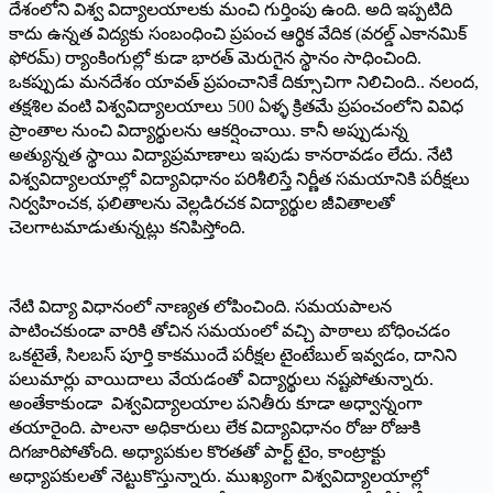
దేశంలోని విశ్వ విద్యాలయాలకు మంచి గుర్తింపు ఉంది. అది ఇప్పటిది
కాదు ఉన్నత విద్యకు సంబంధించి ప్రపంచ ఆర్థిక వేదిక (వరల్డ్‌ ఎకానమిక్‌
ఫోరమ్‌) ర్యాంకింగుల్లో కుడా భారత్‌ మెరుగైన స్థానం సాధించింది.
ఒకప్పుడు మనదేశం యావత్‌ ప్రపంచానికే దిక్సూచిగా నిలిచింది.. నలంద,
తక్షశిల వంటి విశ్వవిద్యాలయాలు 500 ఏళ్ళ క్రితమే ప్రపంచంలోని వివిధ
ప్రాంతాల నుంచి విద్యార్థులను ఆకర్షించాయి. కానీ అప్పుడున్న
అత్యున్నత స్థాయి విద్యాప్రమాణాలు ఇపుడు కానరావడం లేదు. నేటి
విశ్వవిద్యాలయాల్లో విద్యావిధానం పరిశీలిస్తే నిర్ణీత సమయానికి పరీక్షలు
నిర్వహించక, ఫలితాలను వెల్లడిరచక విద్యార్థుల జీవితాలతో
చెలగాటమాడుతున్నట్లు కనిపిస్తోంది.
నేటి విద్యా విధానంలో నాణ్యత లోపించింది. సమయపాలన
పాటించకుండా వారికి తోచిన సమయంలో వచ్చి పాఠాలు బోధించడం
ఒకటైతే, సిలబస్‌ పూర్తి కాకముందే పరీక్షల టైంటేబుల్‌ ఇవ్వడం, దానిని
పలుమార్లు వాయిదాలు వేయడంతో విద్యార్థులు నష్టపోతున్నారు.
అంతేకాకుండా విశ్వవిద్యాలయాల పనితీరు కూడా అధ్వాన్నంగా
తయారైంది. పాలనా అధికారులు లేక విద్యావిధానం రోజు రోజుకి
దిగజారిపోతోంది. అధ్యాపకుల కొరతతో పార్ట్‌ టైం, కాంట్రాక్టు
అధ్యాపకులతో నెట్టుకొస్తున్నారు. ముఖ్యంగా విశ్వవిద్యాలయాల్లో