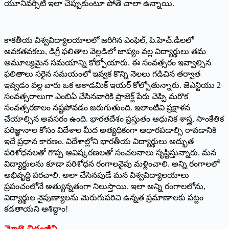
యూనివర్సిటీ ఇలా చెప్పుకుంటూ పోతే చాలా ఉన్నాయి.
కాకతీయ విశ్వవిద్యాలయాలలో జరిగిన ఎంఫిల్‌, పి.హెచ్‌.డీలలో
అవకతవకలు, డిగ్రీ ఫలితాల వెల్లడిలో జాప్యం వల్ల విద్యార్థులు తమ
అమూల్యమైన సమయాన్ని కోల్పోయారు. ఈ సంవత్సరం ఇవ్వాల్సిన
ఫలితాలు సరైన సమయంలో ఇవ్వక కొన్ని నెలలు గడిచిన తర్వాత
ఇవ్వడం వల్ల వారు ఒక అకాడమిక్‌ ఇయర్‌ కోల్పోతున్నారు. జెఎన్టియు 2
సంవత్సరాలుగా ఎంబిఏ చేసినవారికి ప్రాజెక్ట్‌ పేరు చెప్పి మరొక
సంవత్సరకాలం నష్టపోవడం జరుగుతుంది. ఇలాంటివి ప్రక్షాళన
చేయాల్సిన అవసరం ఉంది. భారతదేశం ప్రస్తుతం ఆధునిక శాస్త్ర, సాంకేతిక
పరిజ్ఞానాల కోసం విదేశాల మీద అత్యధికంగా ఆధారపడాల్సి రావడానికి
ఇదే ప్రధాన కారణం. విదేశాల్లోని భారతీయ విద్యార్థులు అద్భుత
పరిశోధనలతో గొప్ప ఆవిష్కరణలతో సంచలనాలు సృష్టిస్తున్నారు. మన
విద్యార్థులను కూడా పరిశోధన రంగాలవైపు మళ్లించాలి. అన్ని రంగాలలో
అభివృద్ధి పరచాలి. అలా చేసినపుడే మన విశ్వవిద్యాలయాలు
ప్రపంచంలోనే అత్యున్నతంగా నిలుస్తాయి. ఇలా అన్ని రంగాలలోను,
విద్యార్థుల నైపుణ్యాలను మెరుగుపరిచి ఉన్నత ప్రమాణాలకు పట్టం
కడతాయని ఆశిద్దాం!
మోటె చిరంజీవి