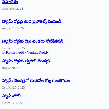
సమావేశం
October 5, 2024
హ్యామ్‌ రోడ్లపై తుది ప్రపోజల్స్‌ పంపండి
August 25, 2025
హ్యామ్‌ రోడ్లకు రేపు టెండరు నోటిఫికేషన్‌
October 15, 2025
హ్యామ్‌ రోడ్లకు త్వరలో టెండర్లు
July 3, 2025
హ్యామ్‌ ‌టెండర్లలో రూ.8వేల కోట్ల కుంభకోణం
October 25, 2025
హ్యాపీ హొలీ….
March 17, 2022