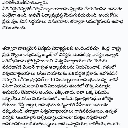
వెలికితీయలేకపోతున్నారు.
ఏది ఏమైనప్పటికీ విశ్వవిద్యాలయాలను ప్రక్షాళన చేయవలసిన అవసరం
ఎంతైనా ఉంది. అపుడే విద్యావ్యవస్థ మెరుగుపడుతుంది. అందుకోసం
ప్రభుత్వం కఠిన నిర్ణయాలు తీసుకోవాలి. తద్వారా నిరుద్యోగులకు ఉపాధి
దొరుకుతుంది.
తద్వారా నాణ్యమైన విద్యను విద్యార్థులకు అందించవచ్చు, కేంద్ర, రాష్ట్ర
ప్రభుత్వాలు ఇపుడున్న బడ్జెట్‌ లో విద్యకు మొదటి ప్రాధాన్యం ఇవ్వాలి.
పరిశోధనలను ప్రోత్సహించాలి. విశ్వ విద్యాలయాలను మెరుగు
పరచడానికి వెంటనే శాశ్వత అధ్యాపకులను నియమించాలి. గతంలో
విశ్వవిద్యాలయాలు విసిల నియామకం ఒక పద్ధతి ప్రకారం జరగలేదనే
చెప్పాలి. కనీసం ప్రొఫెసర్‌ గా 10 సంవత్సరాలు అనుభవమున్న వారినే
విసిగా నియమించాలి అనే నిబంధనను తుంగలో తొక్కి ఏమాత్రం
అనుభవం లేనివారిని అందలం ఎక్కించారు. ఇలా ఒక్క విషయం
చెప్పలేము విసిల నియామకంలో రాజకీయ ప్రజాప్రతినిధుల జోక్యం
లేకుండా చేస్తే అర్హత, అనుభవం ఉన్నవారికి వీసీలుగా అవకాశం
దక్కుతుంది. తద్వారా విశ్వవిద్యాలయాలు గాడినపడతాయి. ఉన్నత
విద్యకు నిలయాలైన విశ్వవిద్యాలయాలలో పరీక్షల నిర్వహణలో
అవకతవకలు జరుగుతున్నాయి. అది ఉస్మానియా, కాకతీయ, తెలుగు