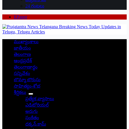
24 గంటలు
EPaper
ముఖ్యాంశాలు
జాతీయం
తెలంగాణ
ఆంధ్రప్రదేశ్
తెలంగాణార్థం
సన్నివేశం
బొమ్మా బొరుసు
సాహిత్యం-శోభ
శీర్షికలు
ప్రత్యేక వ్యాసాలు
ఎడిటోరియల్
అరుగు
సంకేతం
దక్కన్.కామ్