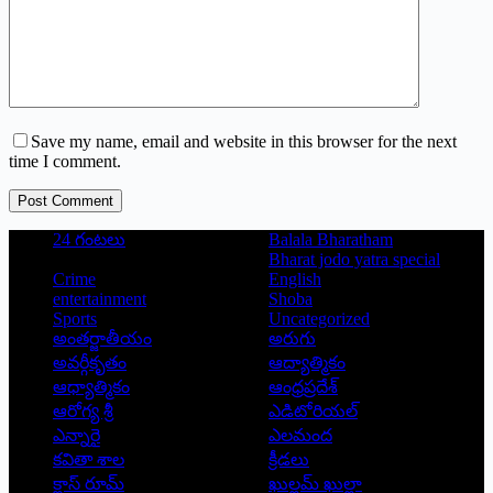
Save my name, email and website in this browser for the next
time I comment.
Post Comment
24 గంటలు
Balala Bharatham
Bharat jodo yatra special
Crime
English
entertainment
Shoba
Sports
Uncategorized
అంతర్జాతీయం
అరుగు
అవర్గీకృతం
ఆద్యాత్మికం
ఆధ్యాత్మికం
ఆంధ్రప్రదేశ్
ఆరోగ్య శ్రీ
ఎడిటోరియల్
ఎన్నారై
ఎలమంద
కవితా శాల
క్రీడలు
క్లాస్ రూమ్
ఖుల్లమ్ ఖుల్లా