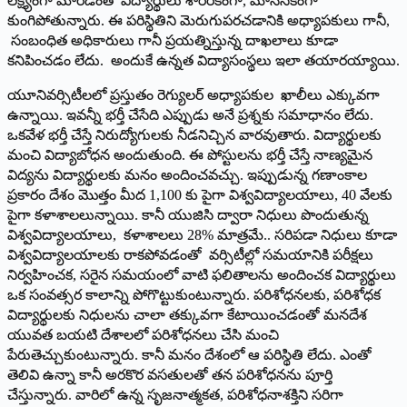
లక్ష్యంగా మారడంతో విద్యార్థులు శారీరకంగా, మానసికంగా
కుంగిపోతున్నారు. ఈ పరిస్థితిని మెరుగుపరచడానికి అధ్యాపకులు గానీ,
సంబంధిత అధికారులు గానీ ప్రయత్నిస్తున్న దాఖలాలు కూడా
కనిపించడం లేదు. అందుకే ఉన్నత విద్యాసంస్థలు ఇలా తయారయ్యాయి.
యూనివర్సిటీలలో ప్రస్తుతం రెగ్యులర్‌ అధ్యాపకుల ఖాలీలు ఎక్కువగా
ఉన్నాయి. ఇవన్నీ భర్తీ చేసేది ఎప్పుడు అనే ప్రశ్నకు సమాధానం లేదు.
ఒకవేళ భర్తీ చేస్తే నిరుద్యోగులకు నీడనిచ్చిన వారవుతారు. విద్యార్థులకు
మంచి విద్యాబోధన అందుతుంది. ఈ పోస్టులను భర్తీ చేస్తే నాణ్యమైన
విద్యను విద్యార్థులకు మనం అందించవచ్చు. ఇప్పుడున్న గణాంకాల
ప్రకారం దేశం మొత్తం మీద 1,100 కు పైగా విశ్వవిద్యాలయాలు, 40 వేలకు
పైగా కళాశాలలున్నాయి. కానీ యుజిసి ద్వారా నిధులు పొందుతున్న
విశ్వవిద్యాలయాలు, కళాశాలలు 28% మాత్రమే.. సరిపడా నిధులు కూడా
విశ్వవిద్యాలయాలకు రాకపోవడంతో వర్సిటీల్లో సమయానికి పరీక్షలు
నిర్వహించక, సరైన సమయంలో వాటి ఫలితాలను అందించక విద్యార్థులు
ఒక సంవత్సర కాలాన్ని పోగొట్టుకుంటున్నారు. పరిశోధనలకు, పరిశోధక
విద్యార్థులకు నిధులను చాలా తక్కువగా కేటాయించడంతో మనదేశ
యువత బయటి దేశాలలో పరిశోధనలు చేసి మంచి
పేరుతెచ్చుకుంటున్నారు. కానీ మనం దేశంలో ఆ పరిస్థితి లేదు. ఎంతో
తెలివి ఉన్నా కానీ అరకొర వసతులతో తన పరిశోధనను పూర్తి
చేస్తున్నారు. వారిలో ఉన్న సృజనాత్మకత, పరిశోధనాశక్తిని సరిగా