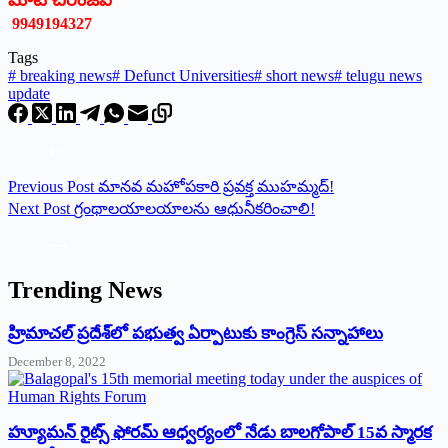
9949194327
Tags
#
breaking news
#
Defunct Universities
#
short news
#
telugu news
update
Previous
Post
మానవ మహోపకారి ప్రవక్త ముహమ్మద్‌!
Next
Post
గ్రంథాలయాలయాలను ఆధునీకరించాలి!
Trending News
‌హ్రిమాచల్‌ ‌ప్రదేశ్‌లో పభుత్వ ఏర్పాటుకు కాంగ్రెస్‌ ‌సన్నాహాలు
December 8, 2022
హ్యూమన్‌ రైట్స్‌ ఫోరమ్‌ ఆధ్వర్యంలో నేడు బాలగోపాల్‌ 15వ స్మారక