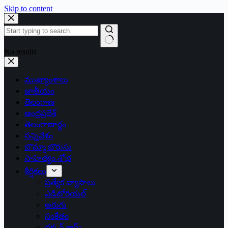
Skip to content
No results
ముఖ్యాంశాలు
జాతీయం
తెలంగాణ
ఆంధ్రప్రదేశ్
తెలంగాణార్థం
సన్నివేశం
బొమ్మా బొరుసు
సాహిత్యం-శోభ
శీర్షికలు
ప్రత్యేక వ్యాసాలు
ఎడిటోరియల్
అరుగు
సంకేతం
దక్కన్.కామ్