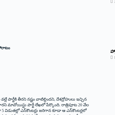
పోరాటం
హ్
ే పార్టీకి తీర‌ని న‌ష్టం వాటిల్లింద‌ని, దేశ‌ద్రోహులు ఇచ్చిన
 మావోయిస్టు పార్టీ లేఖలో పేర్కొంది. రాత్రిపూట 20 వేల
ిడుతల్లో ఎన్‌కౌంటర్లు జ‌రిగాన కూడా ఆ ఎన్‌కౌంటర్లలో