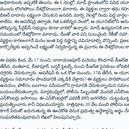
అధికారులకు ఇప్పటికే తెలుసు. ఈ 6 నెలల్లో, మాడ్ ప్రాంతంలోని వివిధ
ముందు లొంగిపోయి దేశద్రోహులుగా మారారు. ఈ వ్యక్తుల ద్వారా త‌మ‌ రహస
బిఆర్ దాదాను లక్ష్యంగా చేసుకుని జనవరి, మార్చి నెలల్లో రెండు పెద్ద వ
కాలేదు. ఈ ఆపరేషన్ల తర్వాత, గత ఒకటిన్నర నెలలో, ఆ యూనిట్‌లోని ఆరుగ
పోషిస్తున్న సీవైపీసీ సభ్యులు కూడా వారిలో ఉన్నారు. మాడ్ ఉద్యమాని
సమయంలో దేశద్రోహిగా మారాడు. దీంతో వారి పని సులువైంది. రీకీతో సహా
వ్యక్తుల కారణంగానే మనం ఇంత పెద్ద నష్టాన్ని చవిచూడాల్సి వొచ్చింది. ప్
కార్పొరేట్లకు అప్పగించే లక్ష్యంతో నిర్వహిస్తున్న ఈ ప్రచారం ఈ దేశద్రో
ఈ పథకం కింద, మే 17 నుంచి, నారాయణపూర్ మరియు కొండగావ్ డీఆర్‌జి స
తేదీన, దంతెవాడ, బీజాపూర్, బస్తర్ ఫైటర్స్ నుంచి డీఆర్‌జి సైనికులు ల
దగ్గరకు చేరుకున్నారు. ఆపరేషన్ కు ఒక రోజు ముందు, 17వ తేదీన, ఆ యూ
వ్యక్తులు సమాచారం పొందడానికి ఎక్కడికి వెళ్లారు? ఈ వ్యక్తులు పారిపోయి
ఉదయం, పోలీసు బలగాలు సమీపంలోని గ్రామానికి చేరుకున్నాయని సమాచా
బయలుదేరుతున్నారు. మార్గమధ్యలో, పోలీసు సిబ్బందితో మొదటి ఎన్‌కౌం
ఎన్‌కౌంటర్లు జరిగాయి. ఈ ఎన్‌కౌంటర్లలో ఎవరికీ హాని జరగలేదు. చుట్ట
ప్రయత్నించారు కానీ విఫలమయ్యారు. రాత్రిపూట 20 వేల మంది పోలీసు బల
క‌గార్ పేరుతో జరుగుతున్న ఈ ఊచకోత వెనుక ప్రభుత్వ ఉద్దేశ్యాన్ని అర్థం చే
సంఘటితమవుదామ‌ని లేఖ‌లో పిలుపునిచ్చారు.