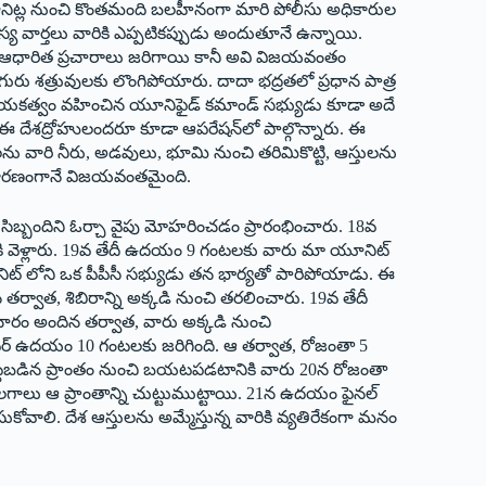
 యూనిట్ల నుంచి కొంతమంది బలహీనంగా మారి పోలీసు అధికారుల
్య వార్తలు వారికి ఎప్పటికప్పుడు అందుతూనే ఉన్నాయి.
ార్తల ఆధారిత ప్రచారాలు జరిగాయి కానీ అవి విజయవంతం
ురు శత్రువులకు లొంగిపోయారు. దాదా భద్రతలో ప్రధాన పాత్ర
కి నాయకత్వం వహించిన యూనిఫైడ్ కమాండ్ సభ్యుడు కూడా అదే
 ఈ దేశద్రోహులందరూ కూడా ఆపరేషన్‌లో పాల్గొన్నారు. ఈ
రజలను వారి నీరు, అడవులు, భూమి నుంచి తరిమికొట్టి, ఆస్తులను
హుల కారణంగానే విజయవంతమైంది.
ిబ్బందిని ఓర్చా వైపు మోహరించడం ప్రారంభించారు. 18వ
ోపలికి వెళ్లారు. 19వ తేదీ ఉదయం 9 గంటలకు వారు మా యూనిట్
నిట్ లోని ఒక పీపీసీ సభ్యుడు తన భార్యతో పారిపోయాడు. ఈ
న తర్వాత, శిబిరాన్ని అక్కడి నుంచి తరలించారు. 19వ తేదీ
రం అందిన తర్వాత, వారు అక్కడి నుంచి
టర్ ఉదయం 10 గంటలకు జరిగింది. ఆ తర్వాత, రోజంతా 5
ుముట్టబడిన ప్రాంతం నుంచి బయటపడటానికి వారు 20న రోజంతా
గాలు ఆ ప్రాంతాన్ని చుట్టుముట్టాయి. 21న ఉదయం ఫైనల్
సుకోవాలి. దేశ‌ ఆస్తులను అమ్మేస్తున్న వారికి వ్యతిరేకంగా మనం