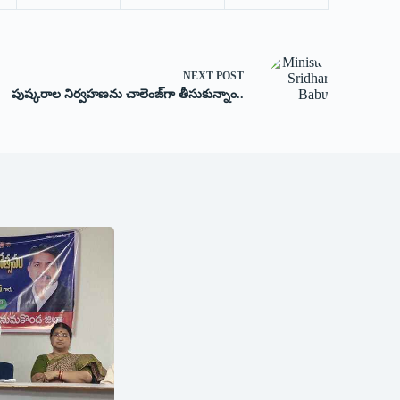
NEXT
POST
పుష్కరాల నిర్వహణను చాలెంజ్‌గా తీసుకున్నాం..