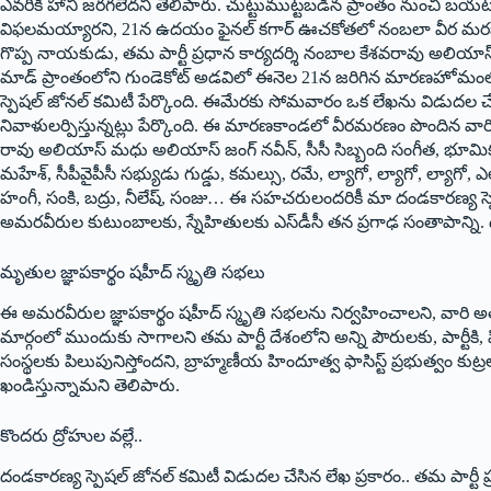
ఎవరికీ హాని జరగలేదని తెలిపారు. చుట్టుముట్టబడిన ప్రాంతం నుంచి బయ
విఫలమయ్యారని, 21న ఉదయం ఫైనల్ క‌గార్ ఊచకోతలో నంబలా వీర మరణం పొ
గొప్ప నాయకుడు, త‌మ‌ పార్టీ ప్రధాన కార్యదర్శి నంబాల కేశవరావు అలి
మాడ్ ప్రాంతంలోని గుండెకోట్ అడవిలో ఈనెల 21న జ‌రిగిన మారణహోమంలో ప్ర
స్పెషల్‌ ‌జోనల్‌ ‌కమిటీ పేర్కొంది. ఈమేర‌కు సోమ‌వారం ఒక లేఖ‌ను విడుద‌
నివాళులర్పిస్తున్న‌ట్లు పేర్కొంది. ఈ మారణకాండలో వీరమరణం పొందిన వారితో పా
రావు అలియాస్ మధు అలియాస్ జంగ్ నవీన్, సీసీ సిబ్బంది సంగీత, భూమిక, వి
మహేశ్, సీపీవైపీసీ సభ్యుడు గుడ్డు, కమల్సు, రమే, ల్యాగో, ల్యాగో, ల్యాగో, ఎ
హంగీ, సంకి, బద్రు, నీలేష్, సంజు… ఈ సహచరులందరికీ మా దండకారణ్య స్
అమరవీరుల కుటుంబాలకు, స్నేహితులకు ఎస్‌డీసీ తన ప్రగాఢ సంతాపాన్ని. దుః
మృతుల‌ జ్ఞాపకార్థం షహీద్ స్మృతి సభలు
ఈ అమరవీరుల జ్ఞాపకార్థం షహీద్ స్మృతి సభలను నిర్వహించాలని, వారి అత
మార్గంలో ముందుకు సాగాలని త‌మ‌ పార్టీ దేశంలోని అన్ని పౌరులకు, పార్టీకి, పి
సంస్థలకు పిలుపునిస్తోందని, బ్రాహ్మణీయ హిందూత్వ ఫాసిస్ట్ ప్రభుత్వం క
ఖండిస్తున్నామ‌ని తెలిపారు.
కొంద‌రు ద్రోహుల వ‌ల్లే..
దండకారణ్య స్పెషల్‌ ‌జోనల్‌ ‌కమిటీ విడుద‌ల చేసిన లేఖ ప్ర‌కారం.. త‌మ పార్ట