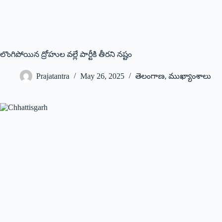
లొంగిపోయిన ద్రోహుల వ‌ల్లే పార్టీకి తీర‌ని న‌ష్టం
Prajatantra
May 26, 2025
తెలంగాణ
,
ముఖ్యాంశాలు