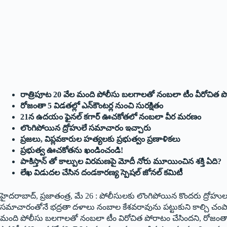
రాత్రిపూట 20 వేల మంది పోలీసు బలగాలతో నంబలా టీం వీరోచిత 
రోజంతా 5 విడతల్లో ఎన్‌కౌంటర్ల నుంచి సుర‌క్షితం
21న ఉదయం ఫైనల్ క‌గార్ ఊచకోతలో నంబలా వీర మరణం
లొంగిపోయిన ద్రోహులే సమాచారం ఇచ్చారు
ప్రజలు, విప్లవకారుల హత్యలకు ప్రభుత్వం ప్రణాళికలు
ప్ర‌భుత్వ‌ ఊచకోతను ఖండించండి!
పాకిస్తాన్ తో కాల్పుల విరమణపై మోదీ నోరు మూయించిన శక్తి ఏది?
లేఖ విడుదల చేసిన దండకారణ్య స్పెషల్‌ ‌జోనల్‌ ‌కమిటీ
హైద‌రాబాద్‌, ప్ర‌జాతంత్ర‌, మే 26 : పోలీసుల‌కు లొంగిపోయిన కొంద‌రు ద్రోహుల వ‌ల్ల
సమాచారంతోనే భద్రతా దళాలు నంబాల కేశవరావును పట్టుకుని కాల్చి చంపారని
మంది పోలీసు బలగాలతో నంబలా టీం విరోచిత పోరాటం చేసింద‌ని, రోజంతా 5 వ