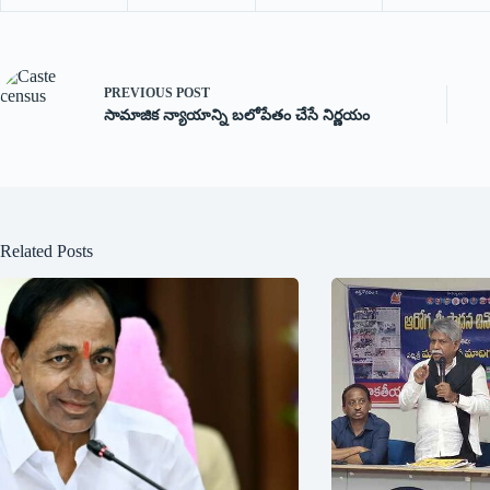
PREVIOUS
POST
సామాజిక న్యాయాన్ని బ‌లోపేతం చేసే నిర్ణ‌యం
Related Posts