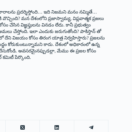
 ఆధారాలను ప్రదర్శిస్తోంది… ఇది నిజమని మనం నమ్మితే…
ొచ్చింది? మన దేశంలోని ప్రజాస్వామ్య, విప్లవాత్మక ప్రజలు
 చేసిన విజ్ఞప్తులను వినడం లేదు. కానీ ప్రభుత్వం
మలు చేస్తోంది. ఇలా ఎందుకు జరుగుతోంది? పాకిస్తాన్ తో
 దేని విజయం కోసం తిరంగ యాత్ర నిర్వహిస్తారు? ప్రజలను
ుద్ధం కోరుకుంటున్నామని కాదు. దేశంలో అధికారంలో ఉన్న
ర్థం చేసుకోండి. అవసరమైనప్పుడల్లా, మేము ఈ ప్రజల కోసం
‌కమిటీ పేర్కొంది.