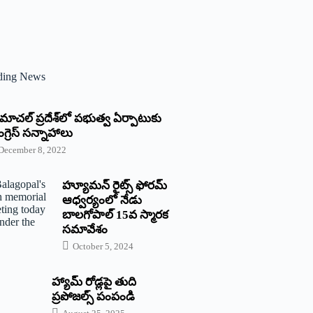
ding News
్రిమాచల్‌ ‌ప్రదేశ్‌లో పభుత్వ ఏర్పాటుకు
గ్రెస్‌ ‌సన్నాహాలు
December 8, 2022
హ్యూమన్‌ రైట్స్‌ ఫోరమ్‌
ఆధ్వర్యంలో నేడు
బాలగోపాల్‌ 15వ స్మారక
సమావేశం
October 5, 2024
హ్యామ్‌ రోడ్లపై తుది
ప్రపోజల్స్‌ పంపండి