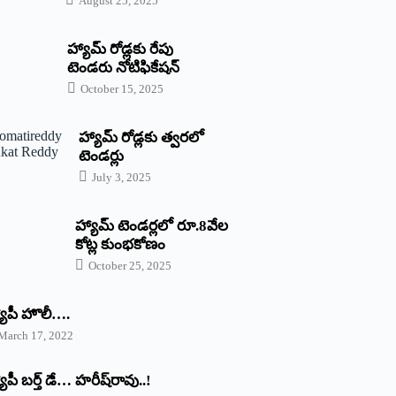
August 25, 2025
హ్యామ్‌ రోడ్లకు రేపు
టెండరు నోటిఫికేషన్‌
October 15, 2025
హ్యామ్‌ రోడ్లకు త్వరలో
టెండర్లు
July 3, 2025
హ్యామ్‌ ‌టెండర్లలో రూ.8వేల
కోట్ల కుంభకోణం
October 25, 2025
యాపీ హొలీ….
March 17, 2022
యాపీ బర్త్ ‌డే… హరీష్‌రావు..!