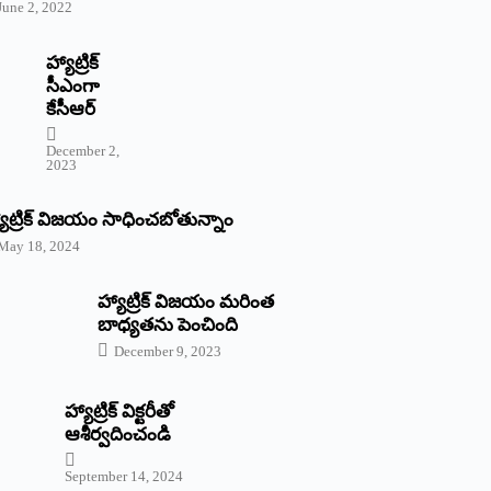
June 2, 2022
హ్యాట్రిక్‌
‌సీఎంగా
కేసీఆర్‌
December 2,
2023
యాట్రిక్‌ విజయం సాధించబోతున్నాం
May 18, 2024
హ్యాట్రిక్ విజయం మరింత
బాధ్యతను పెంచింది
December 9, 2023
హ్యాట్రిక్‌ ‌విక్టరీతో
ఆశీర్వదించండి
September 14, 2024