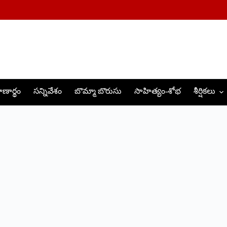
ణార్థం
సన్నివేశం
బొమ్మా బొరుసు
సాహిత్యం-శోభ
శీర్షికలు