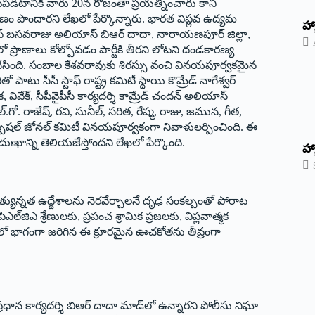
టపడటానికి వారు 20న రోజంతా ప్రయత్నించారు కానీ
ందార‌ని లేఖ‌లో పేర్కొన్నారు. భారత విప్లవ ఉద్యమ
‌హ్
యాస్ బసవరాజు అలియాస్ బిఆర్ దాదా, నారాయణపూర్ జిల్లా,
ాణాలు కోల్పోవ‌డం పార్టీకి తీర‌ని లోట‌ని దండకారణ్య
ల చేసింది. సంబాల‌ కేశ‌వ‌రావుకు శిరస్సు వంచి వినయపూర్వకమైన
టు సీసీ స్టాఫ్ రాష్ట్ర కమిటీ స్థాయి కొమ్రేడ్ నాగేశ్వర్
వేక్, సీపీవైపీసీ కార్యదర్శి కామ్రేడ్ చందన్ అలియాస్
ల్.గో. రాజేష్, రవి, సునీల్, సరిత, రేష్మ, రాజు, జమున, గీత,
పెషల్ జోనల్ కమిటీ వినయపూర్వకంగా నివాళులర్పించింది. ఈ
ఖాన్ని తెలియజేస్తోందని లేఖ‌లో పేర్కొంది.
హ్
్యున్నత ఉద్దేశాలను నెరవేర్చాలనే దృఢ సంకల్పంతో పోరాట
ఎల్‌జిఎ శ్రేణులకు, ప్రపంచ శ్రామిక ప్రజలకు, విప్లవాత్మక
ుట్రలో భాగంగా జరిగిన ఈ క్రూరమైన ఊచకోతను తీవ్రంగా
ీ ప్రధాన కార్యదర్శి బిఆర్ దాదా మాడ్‌లో ఉన్నారని పోలీసు నిఘా