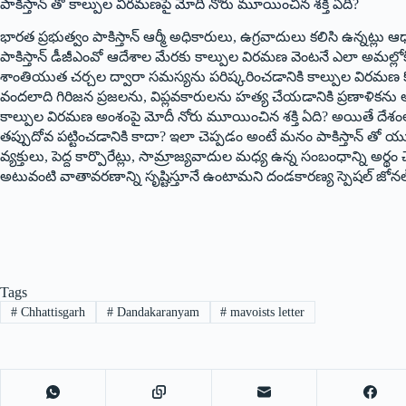
పాకిస్తాన్ తో కాల్పుల విరమణపై మోదీ నోరు మూయించిన శక్తి ఏది?
భారత ప్రభుత్వం పాకిస్తాన్ ఆర్మీ అధికారులు, ఉగ్రవాదులు కలిసి ఉన్నట్లు
పాకిస్తాన్ డీజీఎంవో ఆదేశాల మేరకు కాల్పుల విరమణ వెంటనే ఎలా అమల్లోకి వ
శాంతియుత చర్చల ద్వారా సమస్యను పరిష్కరించడానికి కాల్పుల విరమణ కోసం
వందలాది గిరిజన ప్రజలను, విప్లవకారులను హత్య చేయడానికి ప్రణాళికను అ
కాల్పుల విరమణ అంశంపై మోదీ నోరు మూయించిన శక్తి ఏది? అయితే దేశంలో
తప్పుదోవ పట్టించడానికి కాదా? ఇలా చెప్పడం అంటే మనం పాకిస్తాన్ తో య
వ్యక్తులు, పెద్ద కార్పొరేట్లు, సామ్రాజ్యవాదుల మధ్య ఉన్న సంబంధాన్ని అ
అటువంటి వాతావరణాన్ని సృష్టిస్తూనే ఉంటామ‌ని దండకారణ్య స్పెషల్‌ ‌జోనల్‌ 
Tags
#
Chhattisgarh
#
Dandakaranyam
#
mavoists letter