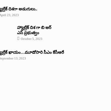
యాట్రిక్‌ ‌దిశగా అడుగులు..
April 23, 2023
హ్యాట్రిక్ దిశ గా బి ఆర్
ఎస్ ప్రభుత్వం
October 5, 2023
యాట్రిక్‌ ‌ఖాయం…మూడోసారి సీఎం కేసీఆరే
September 13, 2023