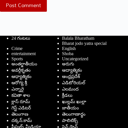
Post Comment
24 గంటలు
Balala Bharatham
Bharat jodo yatra special
Crime
English
entertainment
Shoba
Sports
Uncategorized
అంతర్జాతీయం
అరుగు
అవర్గీకృతం
ఆద్యాత్మికం
ఆధ్యాత్మికం
ఆంధ్రప్రదేశ్
ఆరోగ్య శ్రీ
ఎడిటోరియల్
ఎన్నారై
ఎలమంద
కవితా శాల
క్రీడలు
క్లాస్ రూమ్
ఖుల్లమ్ ఖుల్లా
గెస్ట్ ఎడిటర్
జాతీయం
తెలంగాణ
తెలంగాణార్థం
దక్కన్.కామ్
పాలిటిక్స్
పీపుల్స్ ‌మీడియా
పెన్ డ్రైవ్