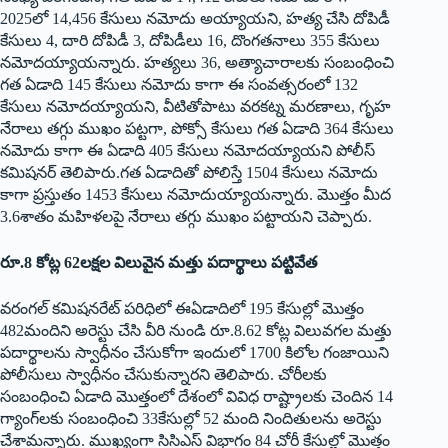
2025లో 14,456 కేసులు నమోదు అయ్యాయ‌ని, హత్య చేసి దోపిడీ
కేసులు 4, దారి దోపిడీ 3, దోపిడీలు 16, దొంగతనాలు 355 కేసులు
నమోదయ్యాయ‌న్నారు. హత్యలు 36, అత్యాచారాలకు సంబంధించి
గత ఏడాది 145 కేసులు నమోదు కాగా ఈ సంవత్సరంలో 132
కేసులు నమోదయ్యాయ‌ని, వీటితోపాటు వరకట్న మరణాలు, గృహ
నేరాలు తగ్గు ముఖం పట్టగా, పోక్సో కేసులు గత ఏడాది 364 కేసులు
నమోదు కాగా ఈ ఏడాది 405 కేసులు నమోదయ్యాయని పోలీస్‌
కమిషనర్‌ తెలిపారు.గత ఏడాదితో పోలిస్తే 1504 కేసులు నమోదు
కాగా ప్రస్తుతం 1453 కేసులు నమోదుయ్యాయ‌న్నారు. మొత్తం మీద
3.6శాతం మహిళలపై నేరాలు తగ్గు ముఖం పట్టాయని చెప్పారు.
రూ.8 కోట్ల 62లక్షల విలువైన మత్తు పదార్థాలు పట్టివేత
వరంగల్‌ కమిషనరేట్‌ పరిధిలో ఈఏడాదిలో 195 కేసుల్లో మొత్తం
482మందిని అరెస్టు చేసి వీరి నుండి రూ.8.62 కోట్ల విలువగల మ‌త్తు
పదార్థాలను స్వాధీనం చేసుకోగా ఇందులో 1700 కిలోల గంజాయిని
పోలీసులు స్వాధీనం చేసుకున్నారని తెలిపారు. చోరీలకు
సంబంధించి ఏడాది మొత్తంలో దేశంలో వివిధ రాష్ట్రాలకు చెందిన 14
గ్యాంగ్‌లకు సంబంధించి 33కేసుల్లో 52 మంది నిందితులను అరెస్టు
చేశామ‌న్నారు. ముఖ్యంగా సిసిఎస్‌ విభాగం 84 చోరీ కేసుల్లో మొత్తం