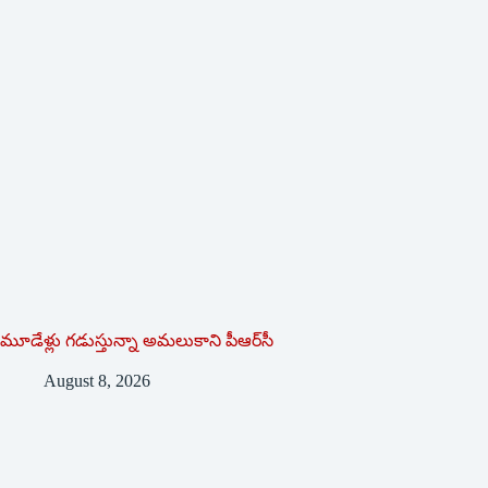
మూడేళ్లు గ‌డుస్తున్నా అమ‌లుకాని పీఆర్‌సీ
August 8, 2026