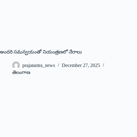
అంద‌రి స‌మ‌న్వ‌యంతో నియంత్రణలో నేరాలు
prajatantra_news
December 27, 2025
తెలంగాణ