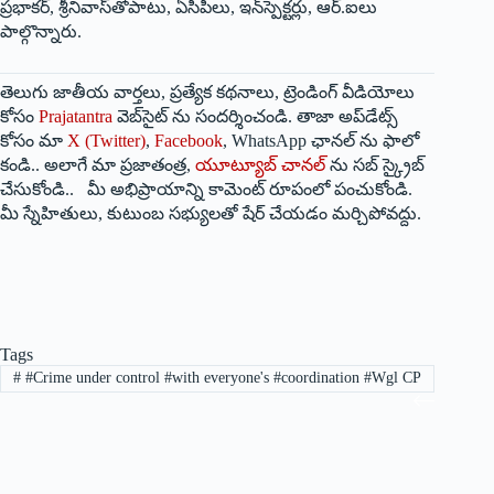
ప్రభాకర్‌, శ్రీనివాస్‌తోపాటు, ఏసీపీలు, ఇన్‌స్పెక్ట‌ర్లు, ఆర్‌.ఐలు
పాల్గొన్నారు.
తెలుగు జాతీయ వార్తలు, ప్రత్యేక కథనాలు, ట్రెండింగ్ వీడియోలు
కోసం
Prajatantra
వెబ్‌సైట్ ను సందర్శించండి. తాజా అప్‌డేట్స్
కోసం మా
X (Twitter)
,
Facebook
, WhatsApp ఛానల్ ను ఫాలో
కండి.. అలాగే మా ప్రజాతంత్ర,
యూట్యూబ్ చానల్
ను సబ్ స్క్రైబ్
చేసుకోండి.. మీ అభిప్రాయాన్ని కామెంట్ రూపంలో పంచుకోండి.
మీ స్నేహితులు, కుటుంబ సభ్యులతో షేర్ చేయడం మర్చిపోవద్దు.
Tags
#
#Crime under control #with everyone's #coordination #Wgl CP