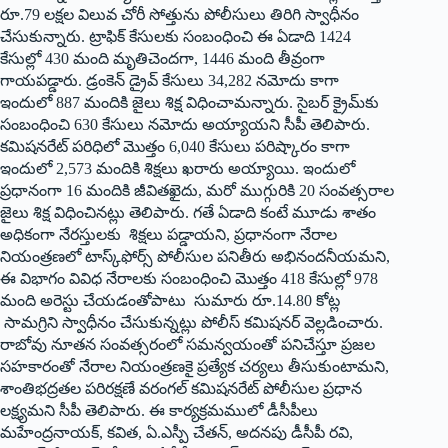
రూ.79 లక్షల విలువ చోరీ సోత్తును పోలీసులు తిరిగి స్వాధీనం
చేసుకున్నారు. ట్రాఫిక్‌ కేసులకు సంబంధించి ఈ ఏడాది 1424
కేసుల్లో 430 మంది మృతిచెందగా, 1446 మంది తీవ్రంగా
గాయపడ్డారు. డ్రంకెన్ డ్రైవ్‌ కేసులు 34,282 నమోదు కాగా
ఇందులో 887 మందికి జైలు శిక్ష విధించామ‌న్నారు. సైబర్‌ క్రైమ్‌కు
సంబంధించి 630 కేసులు నమోదు అయ్యాయని సీపీ తెలిపారు.
కమిషనరేట్‌ పరిధిలో మొత్తం 6,040 కేసులు పరిష్కారం కాగా
ఇందులో 2,573 మందికి శిక్షలు ఖరారు అయ్యాయి. ఇందులో
ప్రధానంగా 16 మందికి జీవితఖైదు, మరో ముగ్గురికి 20 సంవత్సరాల
జైలు శిక్ష విధించిన‌ట్లు తెలిపారు. గతే ఏడాది కంటే మూడు శాతం
అధికంగా నేరస్తులకు శిక్షలు ప‌డ్డాయ‌ని, ప్రధానంగా నేరాల
నియంత్రణలో టాస్క్‌ఫోర్స్‌ పోలీసుల పనితీరు అభినందనీయమని,
ఈ విభాగం వివిధ నేరాలకు సంబంధించి మొత్తం 418 కేసుల్లో 978
మంది అరెస్టు చేయడంతోపాటు సుమారు రూ.14.80 కోట్ల
సామ‌గ్రిని స్వాధీనం చేసుకున్నట్లు పోలీస్‌ కమిషనర్‌ వెల్లడించారు.
రాబోవు నూతన సంవత్సరంలో సమన్వయంతో పనిచేస్తూ ప్రజల
సహకారంతో నేరాల నియంత్రణకై ప్రత్యేక చర్యలు తీసుకుంటామ‌ని,
శాంతిభద్రతల పరిరక్షణే వరంగల్‌ కమిషనరేట్‌ పోలీసుల ప్రధాన
లక్ష్యమని సీపీ తెలిపారు. ఈ కార్యక్రమములో డీసీపీలు
మహేంద్రనాయక్‌, కవిత, ఏ.ఎస్పీ చేతన్‌, అదనపు డీసీపీ రవి,