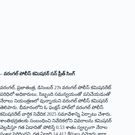
– వరంగల్‌ పోలీస్‌ కమిషనర్‌ సన్‌ ప్రీత్‌ సింగ్‌
వ‌రంగ‌ల్‌, ప్ర‌జాతంత్ర‌, డిసెంబ‌ర్ 27ః వ‌రంగ‌ల్‌ పోలీస్‌ కమిషనరేట్‌
పరిధిలో అధికారులు, సిబ్బంది సమన్వయంతో పనిచేయడంతో
నేరాలు నియంత్రణలో వున్నాయని వరంగల్‌ పోలీస్‌ కమిషనర్‌
తెలిపారు. భీమారంలోని ఓ ఫంక్ష‌న్ హాల్‌లో వరంగల్‌ పోలీస్‌
కమిషనరేట్‌ వార్షిక నివేదిక 2025 సమావేశాన్ని ఏర్పాటు చేశారు.
శాంతిభద్రతలకు సంబంధించి నివేదికలోని వివరాలను క‌మిష‌న‌ర్
వెల్లడిస్తూ గత ఏడాదితో పోలిస్తే 0.53 శాతం స్వల్పంగా నేరాల
సంఖ్య‌ పెరిగిందని, గత ఏడాది 14,412 కేసులు నమోదు కాగా