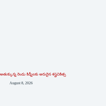
అతుక్కున్న రెండు కిడ్నీలకు అరుదైన శస్త్రచికిత్స
August 8, 2026