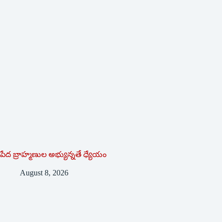
పేద బ్రాహ్మణుల అభ్యున్నతే ధ్యేయం
August 8, 2026