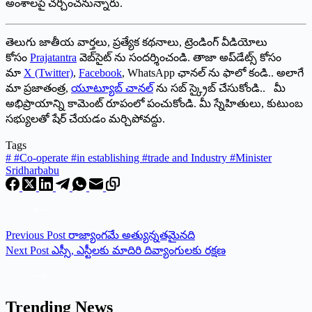
అంశాలపై చర్చించనున్నారు.
తెలుగు జాతీయ వార్తలు, ప్రత్యేక కథనాలు, ట్రెండింగ్ వీడియోలు
కోసం
Prajatantra
వెబ్‌సైట్ ను సందర్శించండి. తాజా అప్‌డేట్స్ కోసం
మా
X (Twitter)
,
Facebook
, WhatsApp ఛానల్ ను ఫాలో కండి.. అలాగే
మా ప్రజాతంత్ర,
యూట్యూబ్ చానల్
ను సబ్ స్క్రైబ్ చేసుకోండి.. మీ
అభిప్రాయాన్ని కామెంట్ రూపంలో పంచుకోండి. మీ స్నేహితులు, కుటుంబ
సభ్యులతో షేర్ చేయడం మర్చిపోవద్దు.
Tags
#
#Co-operate #in establishing #trade and Industry #Minister
Sridharbabu
Previous
Post
రాజ్యాంగమే అత్యున్నతమైన‌ది
Next
Post
ఎస్సీ, ఎస్టీలకు మాదిరి దివ్యాంగులకు రక్షణ
Trending News