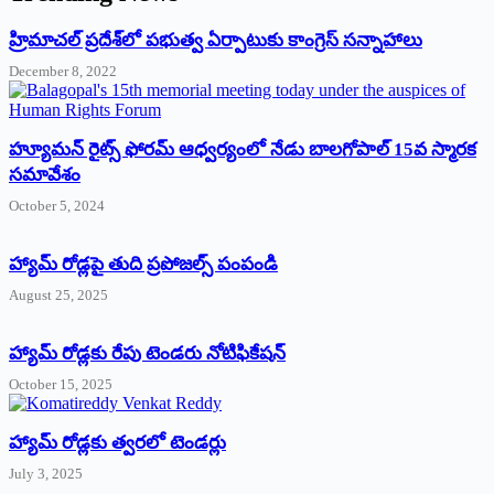
‌హ్రిమాచల్‌ ‌ప్రదేశ్‌లో పభుత్వ ఏర్పాటుకు కాంగ్రెస్‌ ‌సన్నాహాలు
December 8, 2022
హ్యూమన్‌ రైట్స్‌ ఫోరమ్‌ ఆధ్వర్యంలో నేడు బాలగోపాల్‌ 15వ స్మారక
సమావేశం
October 5, 2024
హ్యామ్‌ రోడ్లపై తుది ప్రపోజల్స్‌ పంపండి
August 25, 2025
హ్యామ్‌ రోడ్లకు రేపు టెండరు నోటిఫికేషన్‌
October 15, 2025
హ్యామ్‌ రోడ్లకు త్వరలో టెండర్లు
July 3, 2025