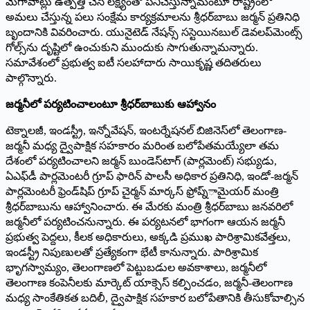
మెగావాట్లు ఉత్పత్తి చేసే లక్ష్యంతో పనిచేస్తున్నామంటూ రాష్ట్రంలో
అమలు చేస్తున్న పలు సంక్షేమ కార్యక్రమాలను శ్రీధర్‌బాబు జర్మన్‌ ప్రతినిధి
బృందానికి వివరించారు. యునైటెడ్‌ నేషన్స్‌ సస్టెయినబుల్‌ డెవలప్‌మెంట్స్‌
గోల్స్‌ను దృష్టిలో ఉంచుకుని ముందుకు సాగుతున్నామన్నారు.
సమావేశంలో ప్రభుత్వ ఐటీ సలహాదారు సాయికృష్ణ తదితరులు
పాల్గొన్నారు.
జర్మనీలో పర్యటించాలంటూ శ్రీధర్‌బాబుకు ఆహ్వానం
టెక్నాలజీ, ఇండస్ట్రీ, ఇన్నోవేషన్‌, ఇంటర్నేషనల్‌ బిజినెస్‌లో తెలంగాణ-
జర్మనీ మధ్య ద్వైపాక్షిక సహకారం మరింత బలోపేతమయ్యేలా తమ
దేశంలో పర్యటించాలని జర్మన్‌ బుండెస్‌టాగ్‌ (పార్లమెంట్‌) సభ్యుడు,
ఏఎఫ్‌డీ పార్లమెంటరీ గ్రూప్‌ ఫారిన్‌ పాలసీ అధికార ప్రతినిధి, ఇండో-జర్మన్‌
పార్లమెంటరీ ఫ్రెండ్‌షిప్‌ గ్రూప్‌ చైర్మన్‌ మార్కస్‌ ఫ్రోప్న్‌ామైయర్‌ మంత్రి
శ్రీధర్‌బాబును ఆహ్వానించారు. ఈ మేరకు మంత్రి శ్రీధర్‌బాబు జనవరిలో
జర్మనీలో పర్యటించనున్నారు. ఈ పర్యటనలో భాగంగా ఆయన జర్మనీ
ప్రభుత్వ పెద్దలు, కీలక అధికారులు, అక్కడి ప్రముఖ పారిశ్రామికవేత్తలు,
ఇండస్ట్రీ నిపుణులతో ప్రత్యేకంగా భేటీ కానున్నారు. పారిశ్రామిక
భృాగస్వామ్యం, తెలంగాణలో పెట్టుబడుల అవకాశాలు, జర్మనీలో
తెలంగాణ కంపెనీలకు మార్కెట్‌ యాక్సెస్‌ కల్పించడం, జర్మనీ-తెలంగాణ
మధ్య సాంకేతికత బదిలీ, ద్వైపాక్షిక సహకార బలోపేతానికి తీసుకోవాల్సిన