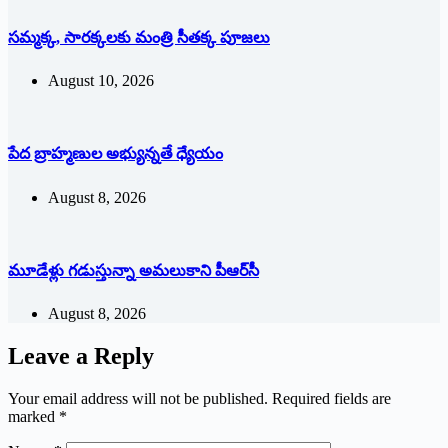
సమ్మక్క, సారక్కలకు మంత్రి సీతక్క పూజలు
August 10, 2026
పేద బ్రాహ్మణుల అభ్యున్నతే ధ్యేయం
August 8, 2026
మూడేళ్లు గ‌డుస్తున్నా అమ‌లుకాని పీఆర్‌సీ
August 8, 2026
Leave a Reply
Your email address will not be published.
Required fields are
marked
*