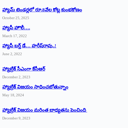
హ్యామ్‌ ‌టెండర్లలో రూ.8వేల కోట్ల కుంభకోణం
October 25, 2025
హ్యాపీ హొలీ….
March 17, 2022
హ్యాపీ బర్త్ ‌డే… హరీష్‌రావు..!
June 2, 2022
హ్యాట్రిక్‌ ‌సీఎంగా కేసీఆర్‌
December 2, 2023
హ్యాట్రిక్‌ విజయం సాధించబోతున్నాం
May 18, 2024
హ్యాట్రిక్ విజయం మరింత బాధ్యతను పెంచింది
December 9, 2023