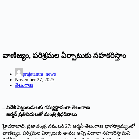
వాణిజ్యం, పరిశ్రమల ఏర్పాటుకు సహకరిస్తాం
prajatantra_news
November 27, 2025
తెలంగాణ
– విదేశీ పెట్టుబడులకు గమ్యస్థానంగా తెలంగాణ
– జర్మన్‌ ప్రతినిధులతో మంత్రి శ్రీధర్‌బాబు
హైదరాబాద్‌, ప్రజాతంత్ర, నవంబర్‌ 27: జర్మనీ-తెలంగాణ భాగస్వామ్యంలో
వాణిజ్యం, పరిశ్రమల ఏర్పాటుకు తాము అన్ని విధాలా సహకరిస్తామని,