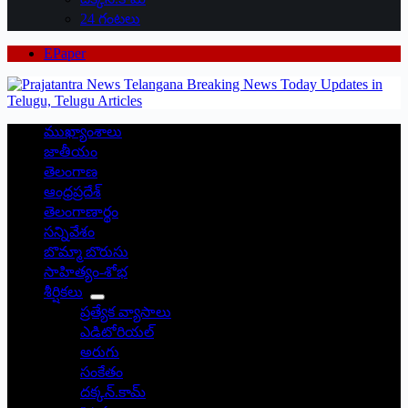
24 గంటలు
EPaper
ముఖ్యాంశాలు
జాతీయం
తెలంగాణ
ఆంధ్రప్రదేశ్
తెలంగాణార్థం
సన్నివేశం
బొమ్మా బొరుసు
సాహిత్యం-శోభ
శీర్షికలు
ప్రత్యేక వ్యాసాలు
ఎడిటోరియల్
అరుగు
సంకేతం
దక్కన్.కామ్