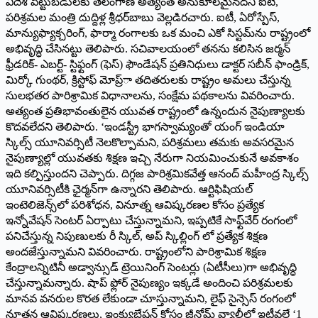
విదేశీ పెట్టుబడులకు తెలంగాణ అత్యంత అనుకూలమైనదని ఐటి,
పరిశ్రమల మంత్రి దుద్దిళ్ల శ్రీధర్‌బాబు వెల్లడిరచారు. ఐటీ, ఏరోస్పేస్‌,
మాన్యుఫ్యాక్చరింగ్‌, ఫార్మా రంగాలకు ఒక మంచి ఎకో సిస్టమ్‌ను రాష్ట్రంలో
అభివృద్ధి చేసినట్టు తెలిపారు. సచివాలయంలో తనను కలిసిన జర్మన్‌
ఫ్రీడరిక్‌- ఎబర్ట్‌- స్టిఫ్టంగ్‌ (ఫెస్‌) ఫౌండేషన్‌ ప్రతినిధులు డాక్టర్‌ సబీన్‌ ఫాండ్రిక్‌,
మిర్కో గుంథర్‌, క్రిస్టోఫ్‌ మోప్ర్‌ా తదితరులకు రాష్ట్రం అమలు చేస్తున్న
సులభతర పారిశ్రామిక విధానాలను, సంక్షేమ పథకాలను వివరించారు.
అత్యంత ప్రతిభావంతులైన యువత రాష్ట్రంలో ఉన్నందున నైపుణ్యాలకు
కొదవలేదని తెలిపారు. ‘ఇండస్ట్రీ భాగస్వామ్యంతో యంగ్‌ ఇండియా
స్కిల్స్‌ యూనివర్సిటీ నెలకొల్పామని, పరిశ్రమలు తమకు అవసరమైన
నైపుణ్యాల్లో యువతకు శిక్షణ ఇచ్చి నేరుగా నియమించుకునే అవకాశం
ఇది కల్పిస్తుందని చెప్పారు. దిగ్గజ పారిశ్రమికవేత్త ఆనంద్‌ మహీంద్ర స్కిల్స్‌
యూనివర్సిటీకి ఛైర్మన్‌గా ఉన్నారని తెలిపారు. ఆర్టిఫిషియల్‌
ఇంటెలిజెన్స్‌లో పరిశోధన, వినూత్న ఆవిష్కరణల కోసం ప్రత్యేక
ఇన్నోవేషన్‌ సెంటర్‌ ఏర్పాటు చేస్తున్నామని, ఇప్పటికే సాఫ్ట్‌వేర్‌ రంగంలో
పనిచేస్తున్న నిపుణులకు రీ స్కిల్‌, అప్‌ స్కిల్లింగ్‌ లో ప్రత్యేక శిక్షణ
అందజేస్తున్నామని వివరించారు. రాష్ట్రంలోని పారిశ్రామిక శిక్షణ
కేంద్రాలన్నిటినీ అడ్వాన్సుడ్‌ ట్రెయినింగ్‌ సెంటర్లు (ఏటీసీలు)గా అభివృద్ధి
చేస్తున్నామన్నారు. షాప్‌ ఫ్లోర్‌ నైపుణ్యం ఇక్కడే అందించి పరిశ్రమలకు
మానవ వనరుల కొరత లేకుండా చూస్తున్నామని, లైఫ్‌ సైన్సెస్‌ రంగంలో
నూతన ఆవిష్కరణలు, ఇంక్యుబేషన్‌ కోసం జీనోమ్‌ వ్యాలీలో ఇటీవలే ‘1