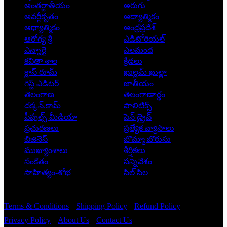
అంతర్జాతీయం
అరుగు
అవర్గీకృతం
ఆద్యాత్మికం
ఆధ్యాత్మికం
ఆంధ్రప్రదేశ్
ఆరోగ్య శ్రీ
ఎడిటోరియల్
ఎన్నారై
ఎలమంద
కవితా శాల
క్రీడలు
క్లాస్ రూమ్
ఖుల్లమ్ ఖుల్లా
గెస్ట్ ఎడిటర్
జాతీయం
తెలంగాణ
తెలంగాణార్థం
దక్కన్.కామ్
పాలిటిక్స్
పీపుల్స్ ‌మీడియా
పెన్ డ్రైవ్
ప్రచురణలు
ప్రత్యేక వ్యాసాలు
బిజినెస్
బొమ్మా బొరుసు
ముఖ్యాంశాలు
శీర్షికలు
సంకేతం
సన్నివేశం
సాహిత్యం-శోభ
సిల్ సిల
Copyright © 2026 - Prajatantra
Terms & Conditions
Shipping Policy
Refund Policy
Privacy Policy
About Us
Contact Us