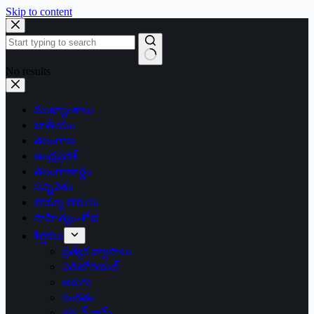
Skip to content
No results
ముఖ్యాంశాలు
జాతీయం
తెలంగాణ
ఆంధ్రప్రదేశ్
తెలంగాణార్థం
సన్నివేశం
బొమ్మా బొరుసు
సాహిత్యం-శోభ
శీర్షికలు
ప్రత్యేక వ్యాసాలు
ఎడిటోరియల్
అరుగు
సంకేతం
దక్కన్.కామ్