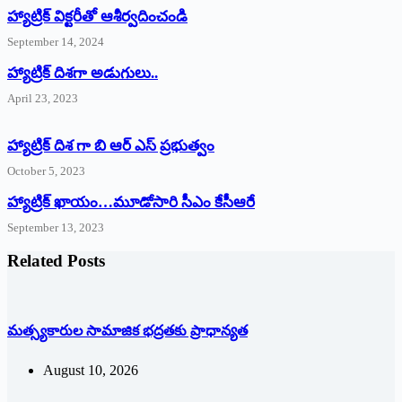
హ్యాట్రిక్‌ ‌విక్టరీతో ఆశీర్వదించండి
September 14, 2024
‌హ్యాట్రిక్‌ ‌దిశగా అడుగులు..
April 23, 2023
హ్యాట్రిక్ దిశ గా బి ఆర్ ఎస్ ప్రభుత్వం
October 5, 2023
హ్యాట్రిక్‌ ‌ఖాయం…మూడోసారి సీఎం కేసీఆరే
September 13, 2023
Related Posts
మత్స్యకారుల సామాజిక భద్రతకు ప్రాధాన్యత
August 10, 2026