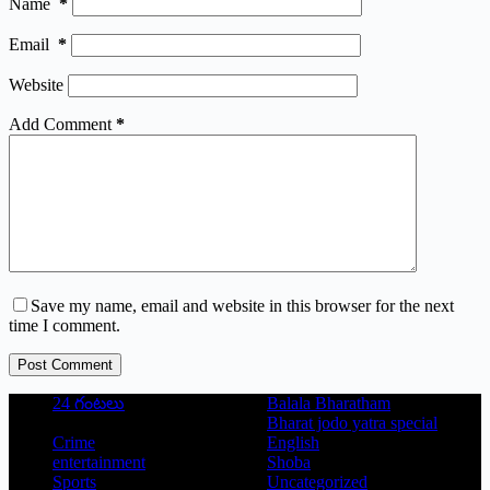
Name
*
Email
*
Website
Add Comment
*
Save my name, email and website in this browser for the next
time I comment.
Post Comment
24 గంటలు
Balala Bharatham
Bharat jodo yatra special
Crime
English
entertainment
Shoba
Sports
Uncategorized