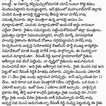
కాబట్టే.. ఆ నిజాన్ని కప్పిపుచ్చుకోవడానికి యాప్‌ ‌లంటూ కొత్త కథలు
మొదలుపెట్టారని దుయ్యబట్టారు. ఇదే క్రమంలో మహబూబ్‌నగర్‌ ‌జిల్లాకు
చెందిన మంత్రి జూపల్లి కృష్ణారావు తీరుపై కూడా హరీష్‌ ‌రావు
చమత్కరించారు. జిల్లా మంత్రిగా ఉన్న జూపల్లి అసలు ఏం
మాట్లాడుతాడో, ఎందుకు మాట్లాడుతాడో ఆయనకే అర్థం కాదంటూ
ఎద్దేవా చేశారు. రైతుల సమస్యలను పట్టించుకోవడంలో జిల్లా మంత్రులు,
ప్రభుత్వం పూర్తిగా విఫలమయ్యారని, కాంగ్రెస్‌ ‌మార్క్ ‌మోసపూరిత
పాలనపై రైతాంగం తిరగబడే రోజులు దగ్గరపడ్డాయని హరీష్‌ ‌రావు
హెచ్చరించారు.జడ్చర్ల నియోజకవర్గ బీఆర్‌ఎస్‌ ‌పార్టీ ముఖ్య కార్యకర్తల
సమావేశంలో మాజీ మంత్రి హరీశ్‌ ‌రావు పాల్గొన్నారు. ఈ సందర్భంగా
ఆయన మాట్లాడుతూ.. రేవంత్‌ ‌రెడ్డి ఇవాళ హైదరాబాద్‌లో రైతుల
ఆశీర్వాద సభ టింగ్‌ ‌పెట్టిండు. నా దృష్టిలో రైతులను అడుగడుగున
వంచించినవ్‌ ‌కదా.. అది రైతు ఆశీర్వాద సభ కాదు.. రైతు వంచన సభ అని
పెట్టుకో అని రేవంత్‌ ‌రెడ్డికి హితవు పలికారు. ఎన్నికల ముందు ఎకరానికి
రూ.15 వేలు రైతు బంధు ఇస్తామని హానిచ్చిర్రు.. కానీ ఇచ్చిందెంత రూ.12
వేలు.. అవి కూడా ఒక పంట మొత్తానికే 9వేలు ఎగ్గొట్టిండు. ఒక పంట 3
ఎకరాలే ఇచ్చాడు. ఇంకో పంట 2 ఎకరాల వరకే ఇచ్చాడు.. వాళ్లిచ్చిన
ప్రకారం లెక్క తీస్తే ఇవాళ కాంగ్రెస్‌ ‌ప్రభుత్వం రైతు బంధుపై రూ.29300
కోట్లు రైతు బంధు పేరిట రైతులకు బాకీ పడిందన్నారు హరీష్‌ ‌రావు.
జడ్చర్ల సభ నుంచి అడుగుతున్నా రేవంత్‌ ‌రెడ్డి నువ్వు పెట్టుకున్న ఈ రైతు