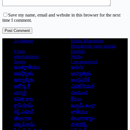
Save my name, email and website in this browser for the next
time I comment.
Post Comment
24 గంటలు
Balala Bharatham
Bharat jodo yatra special
Crime
English
entertainment
Shoba
Sports
Uncategorized
అంతర్జాతీయం
అరుగు
అవర్గీకృతం
ఆద్యాత్మికం
ఆధ్యాత్మికం
ఆంధ్రప్రదేశ్
ఆరోగ్య శ్రీ
ఎడిటోరియల్
ఎన్నారై
ఎలమంద
కవితా శాల
క్రీడలు
క్లాస్ రూమ్
ఖుల్లమ్ ఖుల్లా
గెస్ట్ ఎడిటర్
జాతీయం
తెలంగాణ
తెలంగాణార్థం
దక్కన్.కామ్
పాలిటిక్స్