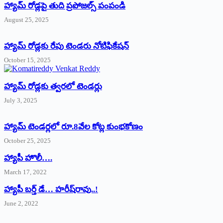
హ్యామ్‌ రోడ్లపై తుది ప్రపోజల్స్‌ పంపండి
August 25, 2025
హ్యామ్‌ రోడ్లకు రేపు టెండరు నోటిఫికేషన్‌
October 15, 2025
హ్యామ్‌ రోడ్లకు త్వరలో టెండర్లు
July 3, 2025
హ్యామ్‌ ‌టెండర్లలో రూ.8వేల కోట్ల కుంభకోణం
October 25, 2025
హ్యాపీ హొలీ….
March 17, 2022
హ్యాపీ బర్త్ ‌డే… హరీష్‌రావు..!
June 2, 2022