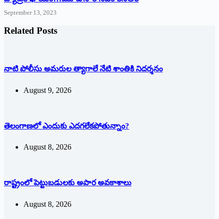
September 13, 2023
Related Posts
నాటి పోలీసు అమరుల త్యాగాలే నేటి శాంతికి నిదర్శనం
August 9, 2026
తెలంగాణలో ఎందుకు ఎదగలేకపోతున్నాం?
August 8, 2026
రాష్ట్రంలో పెట్టుబడులకు అపార అవకాశాలు
August 8, 2026