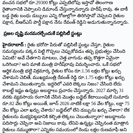
వంచన సభలో రూ.29300 కోట్లు ఎప్పటిలోపు ఇస్తావో తెలంగాణ
రైతాంగానికి చెప్పాలని డిమాండ్‌ ‌చేస్తున్నానన్నారు హరీష్‌ ‌రావు. ఈ బాకీ
బడ్డ రైతు బంధు డబ్బులు ఎన్ని రోజుల్లోగా తిరిగిస్తావో చెప్పలని రైతుల
పక్షాన, బీఆర్‌ఎస్‌ ‌పార్టీ పక్షాన నేను రేవంత్‌ ‌రెడ్డిని అడుగుతున్నానన్నారు.
ప్ర‌జ‌ల దృష్టి మ‌ర‌మ‌ర‌ల్చేందుకే పబ్లిసిటీ స్టంట్లు
హైద‌రాబాద్ :
రైతు భరోసా పేరుతో పబ్లిసిటీ స్టంట్లు చేస్తూ, రైతుల
సమస్యలను పక్కన పెట్టి గొప్పలు చెప్పుకోవడం తప్ప ప్రభుత్వం చేసింది
ఏమిటి? అవే చేతగాని మాటలు, చెత్త వాగుడు తప్ప కొత్తగా ఏమైనా
ఒరిగిందా? అని మాజీ మంత్రి హ‌రీష్‌రావు విమ‌ర్శించారు. ఒకే సభలో
ఆర్థిక మంత్రి భట్టి విక్రమార్క రైతుల కోసం రూ.1.56 లక్షల కోట్లు ఖర్చు
చేశామని చెబితే, ముఖ్యమంత్రి రేవంత్ రెడ్డి రూ.1.75 లక్షల కోట్లు ఖర్చు
చేశామని చెబుతున్నారు. ఇద్దరిలో ఎవరి లెక్కలు నిజం? చేసింది లేదు
కాబట్టే ఇష్టం ఉన్నట్లు అబద్ధాలు ప్రచారం చేస్తున్నారు. 2027 మార్చి 31
వరకు వ్యవసాయ రంగానికి చేసిన మొత్తం బడ్జెట్ కేటాయింపులే సుమారు
రూ.82 వేల కోట్లు అయితే, జూన్ 2026 నాటికే లక్షా 56 వేల కోట్లు, లక్షా 75
వేల కోట్లు ఎలా ఖర్చు చేశారు? బడ్జెట్‌లో లేని డబ్బును ఖర్చు చేశారా? లేక
రైతులను మభ్యపెట్టడానికి కల్పిత లెక్కలు చెబుతున్నారా? అబద్ధాలను
పదిసార్లు చెప్పినా అవి నిజాలు కావు. లేనివి ఉన్నట్లు చెప్పినంత మాత్రాన
రైతులు నమ్ముతారా? ఎన్నికల సమయంలో రెండు లక్షల రుణమాఫీ అని