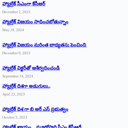
హ్యాట్రిక్‌ ‌సీఎంగా కేసీఆర్‌
December 2, 2023
హ్యాట్రిక్‌ విజయం సాధించబోతున్నాం
May 18, 2024
హ్యాట్రిక్ విజయం మరింత బాధ్యతను పెంచింది
December 9, 2023
హ్యాట్రిక్‌ ‌విక్టరీతో ఆశీర్వదించండి
September 14, 2024
‌హ్యాట్రిక్‌ ‌దిశగా అడుగులు..
April 23, 2023
హ్యాట్రిక్ దిశ గా బి ఆర్ ఎస్ ప్రభుత్వం
October 5, 2023
హ్యాట్రిక్‌ ‌ఖాయం…మూడోసారి సీఎం కేసీఆరే