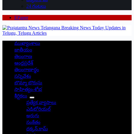
24 గంటలు
EPaper
ముఖ్యాంశాలు
జాతీయం
తెలంగాణ
ఆంధ్రప్రదేశ్
తెలంగాణార్థం
సన్నివేశం
బొమ్మా బొరుసు
సాహిత్యం-శోభ
శీర్షికలు
ప్రత్యేక వ్యాసాలు
ఎడిటోరియల్
అరుగు
సంకేతం
దక్కన్.కామ్