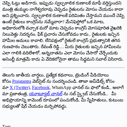
చెప్పి ఓట్లు అడిగారు. ఇప్పుడు స్వల్పకాలిక రుణాలకే మాఫీ వర్తిస్తుందని
మంత్రి తుమ్మల నాగేశ్వరరావు చెప్పడం రైతులను మోసం చేయడం కాదా
అని ప్ర‌శ్నించారు. స్వల్పకాలిక రుణాలకే పరిమితం చేస్తామని ముందే చెప్పి
ఉంటే రైతులు కాంగ్రెస్‌ను నమ్మేవారా? మేనిఫెస్టోలో ఒక మాట,
అధికారంలోకి వచ్చాక మరో మాట చెప్పడం కాంగ్రెస్ మోసపూరిత వైఖరికి
నిలువెత్తు నిదర్శనం. ఫేక్ ప్రచారం చేసుకోవడం కాదు.. రైతులకు ఇచ్చిన
హామీల అమలు కావాలి. లేనిపక్షంలో రైతులే కాంగ్రెస్ ప్రభుత్వానికి తగిన
గుణపాఠం చెబుతారు. రేవంత్ రెడ్డి… మీరు రైతులకు ఇచ్చిన హామీలను
ఎలా గాలికి వదిలేశారో, అన్నదాతను ఎలా మోసం చేసారో చేర్చేందుకు
అసెంబ్లీ మాత్రమే కాదు ఏ వేదికలోనైనా తాము సిద్ధ‌మ‌ని స‌వాల్ విసిరారు.
తెలుగు జాతీయ వార్తలు, ప్రత్యేక కథనాలు, ట్రెండింగ్ వీడియోలు
కోసం
Prajatantra
వెబ్‌సైట్ ను సందర్శించండి. తాజా అప్‌డేట్స్ కోసం
మా
X (Twitter)
,
Facebook
, WhatsApp ఛానల్ ను ఫాలో కండి.. అలాగే
మా ప్రజాతంత్ర,
యూట్యూబ్ చానల్
ను సబ్ స్క్రైబ్ చేసుకోండి.. మీ
అభిప్రాయాన్ని కామెంట్ రూపంలో పంచుకోండి. మీ స్నేహితులు, కుటుంబ
సభ్యులతో షేర్ చేయడం మర్చిపోవద్దు.
Tags