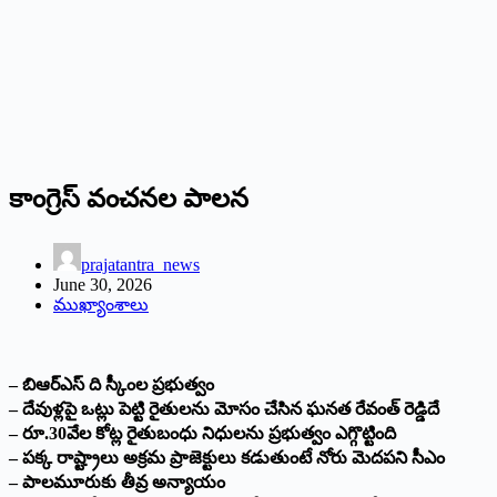
కాంగ్రెస్ వంచనల పాలన
prajatantra_news
June 30, 2026
ముఖ్యాంశాలు
– బిఆర్ఎస్ ది స్కీంల ప్రభుత్వం
– దేవుళ్లపై ఒట్లు పెట్టి రైతులను మోసం చేసిన ఘనత రేవంత్ రెడ్డిదే
– రూ.30వేల కోట్ల రైతుబంధు నిధులను ప్రభుత్వం ఎగ్గొట్టింది
– పక్క రాష్ట్రాలు అక్రమ ప్రాజెక్టులు కడుతుంటే నోరు మెదపని సీఎం
– పాలమూరుకు తీవ్ర అన్యాయం