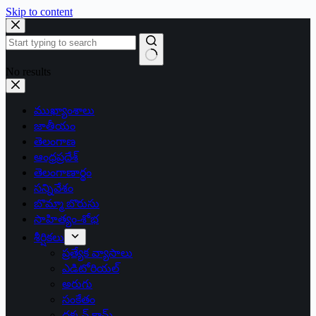
Skip to content
No results
ముఖ్యాంశాలు
జాతీయం
తెలంగాణ
ఆంధ్రప్రదేశ్
తెలంగాణార్థం
సన్నివేశం
బొమ్మా బొరుసు
సాహిత్యం-శోభ
శీర్షికలు
ప్రత్యేక వ్యాసాలు
ఎడిటోరియల్
అరుగు
సంకేతం
దక్కన్.కామ్