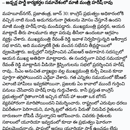
– జడ్చర్ల పార్టీ కార్యకర్తల సమావేశంలో మాజీ మంత్రి హరీష్ రావు
మహబూబ్‌నగర్‌,‌ ప్రజాతంత్ర, జూన్‌ 30: ‌కాంగ్రెస్‌ ‌ప్రభుత్వం అధికారంలోకి
వచ్చిన నాటి నుండి అడుగడుగునా రైతులను మోసం చేస్తూనే ఉందని
మాజీ మంత్రి హరీష్‌ ‌రావు మండిపడ్డారు. ముఖ్యమంత్రి ప్రవర్తన, ఆయన
మాట్లాడే తీరు పాలమూరు జిల్లా పరువు తీసేలా ఉందంటూ ఆగ్రహం
వ్యక్తం చేశారు. ముఖ్యమంత్రి రేవంత్‌ ‌రెడ్డి ఇవాళ నిర్వహిస్తున్నది ఆశీర్వాద
సభ కాదని, అది ముమ్మాటికీ రైతు వంచన సభేనని తీవ్రస్థాయిలో
ధ్వజమెత్తారు. జడ్చర్లలో నిర్వహించిన ఎస్‌ఐఆర్‌ అవగాహన సదస్సులో
ఆయన ముఖ్య అతిథిగా మాట్లాడారు. ఈ సందర్భంగా వివిధ సమయాల్లో
రేవంత్‌ ‌రెడ్డి మాట్లాడిన వీడియో క్లిప్పింగులను సభలో ప్రదర్శించిన హరీష్‌
‌రావు.. సీఎం అనుచిత వ్యాఖ్యల వల్ల ముఖ్యమంత్రి కుర్చీ విలువ కూడా
పూర్తిగా తగ్గిపోయిందని ఎద్దేవా చేశారు. గత ఎన్నికల సమయంలో కేసీఆర్‌
ఎలాంటి హామీలు ఇవ్వకపోయినా, ప్రజలకు ఏం కావాలో ముందే గుర్తించి
పనులు చేసేవారని హరీష్‌ ‌రావు గుర్తుచేశారు. కానీ ప్రస్తుత కాంగ్రెస్‌
‌ప్రభుత్వంలో రైతాంగానికి ఇచ్చిన బోనస్‌ ‌హా అంతా ఒక బోగస్‌
‌వ్యవహారంగా మారిపోయిందని విమర్శించారు. రాష్ట్రంలో ఎరువుల ధరలు
విపరీతంగా పెరిగాయని, మార్కెట్లలో తరుగు పేరుతో నిరుపేద రైతులను
దారుణంగా దోపిడీ చేస్తున్నారని ఆరోపించారు. చివరకు రైతులకు
సకాలంలో యూరియా ఇవ్వడంలో కూడా ఈ ప్రభుత్వం ఘోరంగా
విఫలమైందన్నారు. షాపుల్లో అసలు యూరియా స్టాక్‌ ఉం‌చడం లేదు