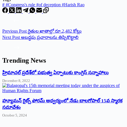
#
#Congress's rule #of deception #Harish Rao
Previous
Post
రైతుల ఖాతాల్లో రూ.2,482 కోట్లు
Next
Post
అబ‌ద్ధ‌పు ప్రచారాలను తిప్పికొట్టాలి
Trending News
‌హ్రిమాచల్‌ ‌ప్రదేశ్‌లో పభుత్వ ఏర్పాటుకు కాంగ్రెస్‌ ‌సన్నాహాలు
December 8, 2022
హ్యూమన్‌ రైట్స్‌ ఫోరమ్‌ ఆధ్వర్యంలో నేడు బాలగోపాల్‌ 15వ స్మారక
సమావేశం
October 5, 2024