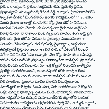
హైద‌రాబాద్‌, ప్ర‌జాతంత్ర‌, జూన్ 30: కాంగ్రెస్ ప్రభుత్వం అంటేనే
రైతుల రాజ్యమని, రైతుల సంక్షేమమే తమ ప్రభుత్వ ప్రథమ
ప్రాధాన్యతని ముఖ్యమంత్రి రేవంత్ రెడ్డి అన్నారు. హైదరాబాద్‌లోని
శిల్పకళావేదికలో మంగళవారం జరిగిన కార్యక్రమంలో 44.28 లక్షల
మంది రైతుల ఖాతాల్లో రూ.2,482 కోట్ల రైతు భరోసా నిధులను
ఆయ‌న‌ విడుదల చేశారు. ఈ సందర్భంగా రైతులను ఉద్దేశించి
మాట్లాడుతూ వానాకాలం పంట పెట్టుబడి సాయం కింద అర్హులైన
రైతులకు రైతు భరోసా నిధులను ప్రభుత్వం విజయవంతంగా
విడుదల చేసింద‌న్నారు. గత ప్రభుత్వ వైఫల్యాలు, అడ్డంకులు
ఉన్నప్పటికీ ప్రస్తుతం తెలంగాణ వరి సాగులో దేశంలోనే నంబర్
వన్‌గా నిలిచిందని సీఎం అన్నారు. వేల కోట్ల రూపాయల కమీషన్ల
కోసమే గత బీఆర్‌ఎస్ ప్రభుత్వం హడావుడిగా కాళేశ్వరం ప్రాజెక్టును
నిర్మించిందని ఆరోపించారు. రూ. లక్ష కోట్లతో నిర్మించిన కాళేశ్వరం
ప్రాజెక్టు కూలిపోయిందని, అయినప్పటికీ బోరు బావుల కింద
రైతులు పండించిన పంటలను కూడా కాళేశ్వరం మహిమ అంటూ
గత పాలకులు ప్రజలను మోసం చేశారని విమర్శించారు.
మూడేళ్ల‌లో కాళేశ్వ‌రం నుంచి చుక్క నీరు రాక‌పోయినా 2 కోట్ల 80
ల‌క్ష‌ల ట‌న్నుల ధాన్యాన్ని రైతులు పండించారన్నారు. పాలమూరు-
రంగారెడ్డితోపాటు ఉమ్మడి మహబూబ్‌నగర్ జిల్లాలోని పెండింగ్
నీటిపారుదల ప్రాజెక్టులను త్వరితగతిన పూర్తి చేసి, ఉమ్మడి జిల్లాను
సస్యశ్యామలం చేస్తామని సీఎం పునరుద్ఘాటించారు.వ్యవసాయ