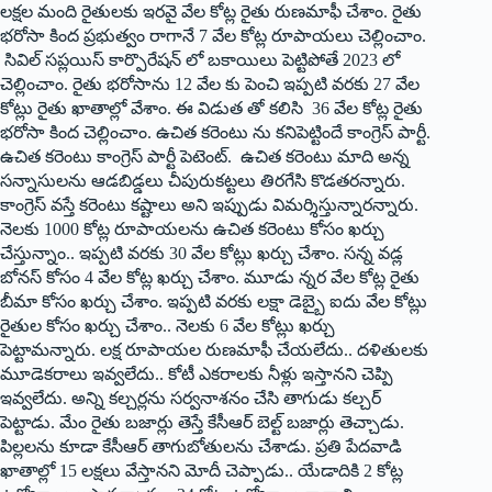
ల‌క్ష‌ల మంది రైతుల‌కు ఇర‌వై వేల కోట్ల రైతు రుణ‌మాఫీ చేశాం. రైతు
భ‌రోసా కింద ప్ర‌భుత్వం రాగానే 7 వేల కోట్ల రూపాయ‌లు చెల్లించాం.
సివిల్ స‌ప్ల‌యిస్ కార్పొరేష‌న్ లో బ‌కాయిలు పెట్టిపోతే 2023 లో
చెల్లించాం. రైతు భ‌రోసాను 12 వేల కు పెంచి ఇప్ప‌టి వ‌ర‌కు 27 వేల
కోట్లు రైతు ఖాతాల్లో వేశాం. ఈ విడుత తో క‌లిసి 36 వేల కోట్ల రైతు
భ‌రోసా కింద చెల్లించాం. ఉచిత క‌రెంటు ను క‌నిపెట్టిందే కాంగ్రెస్ పార్టీ.
ఉచిత క‌రెంటు కాంగ్రెస్ పార్టీ పెటెంట్. ఉచిత క‌రెంటు మాది అన్న
స‌న్నాసుల‌ను ఆడ‌బిడ్డ‌లు చీపురుక‌ట్ట‌లు తిర‌గేసి కొడ‌త‌రన్నారు.
కాంగ్రెస్ వ‌స్తే క‌రెంటు క‌ష్టాలు అని ఇప్పుడు విమ‌ర్శిస్తున్నార‌న్నారు.
నెల‌కు 1000 కోట్ల రూపాయ‌ల‌ను ఉచిత క‌రెంటు కోసం ఖ‌ర్చు
చేస్తున్నాం.. ఇప్ప‌టి వ‌ర‌కు 30 వేల కోట్లు ఖ‌ర్చు చేశాం. స‌న్న వ‌డ్ల‌
బోనస్ కోసం 4 వేల కోట్ల ఖ‌ర్చు చేశాం. మూడు న్న‌ర వేల కోట్ల రైతు
బీమా కోసం ఖ‌ర్చు చేశాం. ఇప్ప‌టి వ‌ర‌కు ల‌క్షా డెబ్బై ఐదు వేల కోట్లు
రైతుల కోసం ఖ‌ర్చు చేశాం.. నెల‌కు 6 వేల కోట్లు ఖ‌ర్చు
పెట్టామ‌న్నారు. ల‌క్ష రూపాయ‌ల రుణ‌మాఫీ చేయ‌లేదు.. ద‌ళితుల‌కు
మూడెక‌రాలు ఇవ్వ‌లేదు.. కోటీ ఎక‌రాల‌కు నీళ్లు ఇస్తాన‌ని చెప్పి
ఇవ్వ‌లేదు. అన్ని క‌ల్చ‌ర్ల‌ను స‌ర్వ‌నాశ‌నం చేసి తాగుడు క‌ల్చ‌ర్
పెట్టాడు. మేం రైతు బ‌జార్లు తెస్తే కేసీఆర్ బెల్ట్ బ‌జార్లు తెచ్చాడు.
పిల్ల‌ల‌ను కూడా కేసీఆర్ తాగుబోతుల‌ను చేశాడు. ప్ర‌తి పేద‌వాడి
ఖాతాల్లో 15 ల‌క్ష‌లు వేస్తాన‌ని మోదీ చెప్పాడు.. యేడాదికి 2 కోట్ల