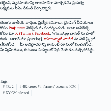
తగ్గించి, వ్యవసాయాన్ని లాభసాటిగా మార్చడమే ప్రభుత్వ
లక్ష్యమని సీఎం రేవంత్‌ ‌పేర్కొన్నారు.
————————————————————————
————————————————————–
తెలుగు జాతీయ వార్తలు, ప్రత్యేక కథనాలు, ట్రెండింగ్ వీడియోలు
కోసం
Prajatantra
వెబ్‌సైట్ ను సందర్శించండి. తాజా అప్‌డేట్స్
కోసం మా
X (Twitter)
,
Facebook
, WhatsApp ఛానల్ ను ఫాలో
కండి.. అలాగే మా ప్రజాతంత్ర,
యూట్యూబ్ చానల్
ను సబ్ స్క్రైబ్
చేసుకోండి.. మీ అభిప్రాయాన్ని కామెంట్ రూపంలో పంచుకోండి.
మీ స్నేహితులు, కుటుంబ సభ్యులతో షేర్ చేయడం మర్చిపోవద్దు.
Tags
#
#Rs 2
#
482 crores #in farmers' accounts #CM
#
DY CM released