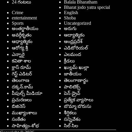
24 గంటలు
Balala Bharatham
Bharat jodo yatra special
Crime
English
entertainment
Shoba
Sports
Uncategorized
అంతర్జాతీయం
అరుగు
అవర్గీకృతం
ఆద్యాత్మికం
ఆధ్యాత్మికం
ఆంధ్రప్రదేశ్
ఆరోగ్య శ్రీ
ఎడిటోరియల్
ఎన్నారై
ఎలమంద
కవితా శాల
క్రీడలు
క్లాస్ రూమ్
ఖుల్లమ్ ఖుల్లా
గెస్ట్ ఎడిటర్
జాతీయం
తెలంగాణ
తెలంగాణార్థం
దక్కన్.కామ్
పాలిటిక్స్
పీపుల్స్ ‌మీడియా
పెన్ డ్రైవ్
ప్రచురణలు
ప్రత్యేక వ్యాసాలు
బిజినెస్
బొమ్మా బొరుసు
ముఖ్యాంశాలు
శీర్షికలు
సంకేతం
సన్నివేశం
సాహిత్యం-శోభ
సిల్ సిల