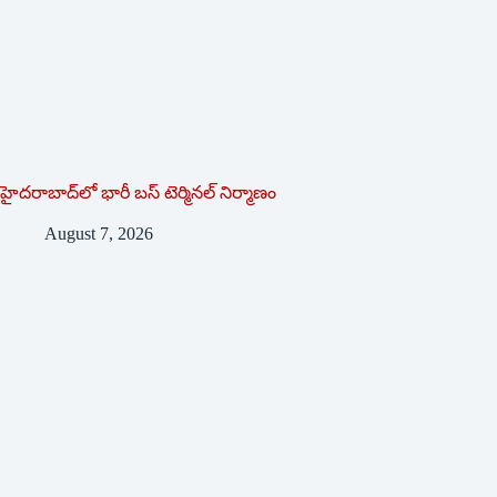
హైదరాబాద్‌లో భారీ బస్‌ ‌టెర్మినల్‌ ‌నిర్మాణం
August 7, 2026