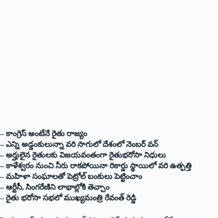
– కాంగ్రెస్ అంటేనే రైతు రాజ్యం
– ఎన్ని అడ్డంకులున్నా వ‌రి సాగులో దేశంలో నెంబ‌ర్ వ‌న్‌
– అర్హులైన రైతుల‌కు విజ‌య‌వంతంగా రైతుభ‌రోసా నిధులు
– కాళేశ్వ‌రం నుంచి నీరు రాక‌పోయినా రికార్డు స్థాయిలో వ‌రి ఉత్ప‌త్తి
– మ‌హిళా సంఘాల‌తో పెట్రోల్ బంకులు పెట్టించాం
– ఆర్టీసీ, సింగ‌రేణిని లాభాల్లోకి తెచ్చాం
– రైతు భ‌రోసా స‌భ‌లో ముఖ్య‌మంత్రి రేవంత్ రెడ్డి