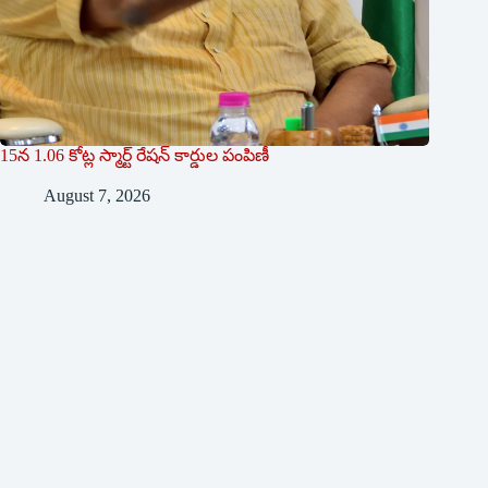
15న 1.06 కోట్ల స్మార్ట్ రేషన్ కార్డుల పంపిణీ
August 7, 2026