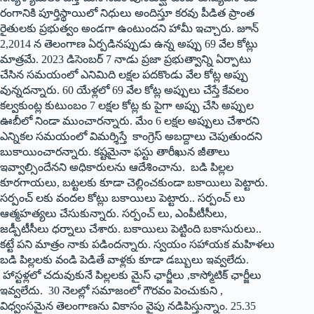
రంగానికి పూర్తిస్థాయిలో నిధులు అందిస్తూ కరవు పీడిత ప్రాంత
రైతులకు ప్రభుత్వం అండగా ఉంటుందని హామీ ఇచ్చారు. జూన్
2,2014 న తెలంగాణ ఏర్ప‌డినప్పుడు ఉన్న అప్పు 69 వేల కోట్లు
మాత్ర‌మే. 2023 డిసెంబ‌ర్ 7 నాడు ప్ర‌జా ప్ర‌భుత్వాన్ని ఏర్పాటు
చేసిన స‌మ‌యంలో ఎనిమిది లక్షల ప‌ద‌కొండు వేల కోట్ల అప్పు
వున్న‌ద‌న్నారు. 60 యేళ్ల‌లో 69 వేల కోట్ల అప్పులు చేస్తే కేవ‌లం
క‌ల్వ‌కుంట్ల కుటుంబం 7 ల‌క్ష‌ల కోట్ల కు పైగా అప్పు చేసి అప్పుల
ఊబీలో నిండా ముంచారన్నారు. మేం 6 ల‌క్ష‌ల అప్పులు చేశార‌ని
ఎన్నిక‌ల స‌మ‌యంలో విమ‌ర్శిస్తే కాంగ్రెస్ అబ‌ద్దాలు చెపుతుంద‌ని
బుకాయించార‌న్నారు. క‌ష్ట‌మైనా ఫ‌స్టు తారీఖున జీతాలు
ఇవ్వాల్సిందేన‌ని అధికారుల‌ను ఆదేశించాను. బ‌డి పిల్ల‌ల
కూర‌గాయ‌లు, బ‌ట్ట‌ల‌కు కూడా చెల్లించ‌కుండా బ‌కాయిలు పెట్టారు.
స‌ర్పంచ్ ల‌కు వంద‌ల కోట్లు బ‌కాయిలు పెట్టారు.. స‌ర్పంచ్ లు
ఆత్మ‌హ‌త్య‌లు చేసుకున్నారు. స‌ర్పంచ్ లు, ఎంపీటీసీలు,
జ‌డ్పీటీసీలు ధ‌ర్నాలు చేశారు. బ‌కాయిలు పెట్టింది బ‌కాసురులు..
క‌ట్టే ప‌ని మాత్రం నాకు ప‌డింద‌న్నారు. స్వ‌యం స‌హాయ‌క మ‌హిళ‌లు
బ‌డి పిల్ల‌ల‌కు వండి పెడితే వాళ్ల‌కు కూడా డ‌బ్బులు ఇవ్వ‌లేదు.
హాస్ట‌ళ్ల‌లో చ‌దువుకునే పిల్ల‌ల‌కు మైస్ ఛార్జీలు ,కాస్మోటిక్ ఛార్జీలు
ఇవ్వ‌లేదు. 30 నెల‌ల్లో స‌మాజంలో గౌర‌వం పెంచుకుని ,
విధ్వంస‌మైన‌ తెలంగాణ‌ను వికాసం వైపు న‌డిపిస్తున్నాం. 25.35