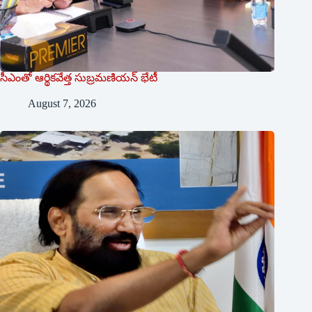
సీఎంతో ఆర్థికవేత్త సుబ్రమణియన్ భేటీ
August 7, 2026