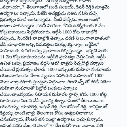
ఉద్యోగాలు ఇస్తాన‌న్నాడు.. 24 కోట్ల ఉద్యోగాలు రావాలి
..వ‌చ్చాయా..? తెలంగాణ‌లో బండి సంజ‌య్, కిష‌న్ రెడ్డికి మాత్ర‌మే
ఉద్యోగాలు ఇచ్చాడు. బీజేపీ అధ్య‌క్షుడు నితిన్ న‌బీన్ వ‌చ్చే
ప్ర‌భుత్వం మాదే అంటున్నాడు.. ఏందీ వ‌చ్చేది.. తెలంగాణ‌లో
ఆట‌లు సాగ‌వన్నారు. ప‌ద‌వీ విరమణ చేసిన ఉద్యోగుల‌కు 8 వేల
కోట్ల బ‌కాయిలు పెట్టిపోయారు. ఆర్టీసీ 1000 కోట్ల లాభాల్లోకి
వ‌చ్చింది.. సింగ‌రేణి లాభాల్లోకి తెచ్చాం. ధ‌ర‌ణి ని బంగాళాఖాతంలో
వేసి భూభార‌తి తెచ్చి స‌మ‌స్య‌లు ప‌రిష్క‌రిస్తున్నాం. ఆర్టీసీలో
మ‌హిళ‌ల‌కు ఉచిత బ‌స్సు ప్ర‌యాణం క‌ల్పిస్తున్నాం.. ఇప్ప‌టి వ‌ర‌కు
11 వేల కోట్ల రూపాయ‌ల‌ను ఆర్టీసీకి ప్ర‌భుత్వం చెల్లించింది. ఆర్టీసీ
ఉచిత బ‌స్సు ప్ర‌యాణం వ‌ద్ద‌ని ఆటో వాళ్ల‌ను రెచ్చగొట్టి ధ‌ర్నాలు
చేయించే ప్ర‌య‌త్నం చేశారు. 1000 బ‌స్సులకు మ‌హిళా సంఘాల‌ను
య‌జ‌మానుల‌ను చేశాం. స్వ‌యం స‌హాయ‌క మ‌హిళ‌ల‌తో 1000
మెగా వాట్ల సోలార్ ప్లాంట్ల‌ను పెట్టించాం. రిల‌యెన్స్ తో పోటీ ప‌డేలా
మ‌హిళా సంఘాల‌తో పెట్రోల్ బంకులు ఏర్పాటు
చేయించాం.స్వ‌యం స‌హాయ‌క మ‌హిళల స్టాల్స్ కోసం 1000 కోట్ల
రూపాయ‌ల విలువ చేసే స్థ‌లాన్ని శిల్పారామంలో కేటాయించాం.
యాద‌య్య‌, యాదిరెడ్డి, ఇషాన్ రెడ్డి, వేణుగోపాల్ రెడ్డి, కానిస్టేబుల్
కిష్ట‌య్య లాంటి వాళ్లు తెలంగాణ కోసం ఆత్మ‌బ‌లిదానాలు
చేసుకున్నారు. కేసీఆర్ త‌న ఇంట్లో ఉద్యోగాలు ఇచ్చుకున్నాడు.
ఇప్ప‌టి వ‌ర‌కు మేం 30 నెల‌ల్లో 70 వేల ఉద్యోగాలు ఇచ్చాం. ప్ర‌తి