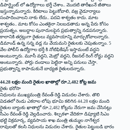
డిపార్ట్మెంట్ లో ఉద్యోగాలు భ‌ర్తీ చేశాం.. మొద‌టి తారీఖునే జీతాలు
ఇస్తున్నామ‌న్నారు. కిరిటాలు పెట్టుకోవాలి, వ‌జ్ర వైడూర్యాలు
సంపాదించాల‌ని నాకు లేదు.. ప‌ద‌వి శాశ్వ‌తం కాదు. మాట
శాశ్వ‌తం.. మాట కోసం ఎంత‌కైనా నిల‌బ‌డ‌తాడు అన్న పేరు కోసం
ప్ర‌య‌త్నం. అబ‌ద్దాల పునాదుల‌పైన ప్ర‌భుత్వాన్ని న‌డ‌ప‌న‌న్నారు.
కాలానికి త‌గ్గ‌ట్లుగా రైతులు వ్యవ‌సాయాన్ని మార్చుకోవాల‌న్నారు.
డిమాండ్ ఉన్న స‌న్న వ‌డ్ల ను వేయమ‌ని రైతుల‌కు చెపుతున్నాం. 5
వేల పోలీస్ ఉద్యోగాల భ‌ర్తీ కి నోటిఫికేష‌న్ ఇస్తామంటే వ‌ద్ద‌ని
అంటున్నారు. మూసీ వ‌ద్ద‌ని, మెట్రో వ‌ద్ద‌ని, రీజ‌న‌ల్ రింగ్ రోడ్డు వ‌ద్ద‌ని
అంటున్నారు. పోర్లు దండాలు పెట్టినా అన్ని ప‌నులు చేస్తా.
ప్ర‌భుత్వాన్ని కాపాడుకునే బాధ్య‌త రైతుల‌ద‌న్నారు.
44.28 లక్షల మంది రైతుల ఖాతాల్లో రూ.2,482 కోట్ల జమ
రైతు భరోసా
నిధులను ముఖ్యమంత్రి రేవంత్‌ ‌రెడ్డి విడుదల చేశారు. తొలి
విడతలో రెండు ఎకరాల లోపు భూమి కలిగిన 44.28 లక్షల మంది
రైతుల బ్యాంకు ఖాతాల్లో రూ.2,482 కోట్లను నేరుగా జమ చేసినట్లు
సీఎం రేవంత్‌ ‌రెడ్డి వెల్లడించారు. శిల్పకళా వేదికగా డిప్యూటి సిఎం
భట్టి విక్రమార్క, వ్యవసాయ శాఖ మంత్రి తుమ్మల నాగేశ్వర
రావులతో కలసి నిధులను విడుదల చేశారు. రైతుల పెట్టుబడి భారం