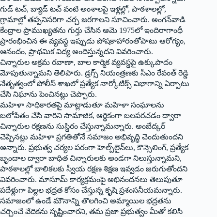
గుడ్‌ టచ్‌, బ్యాడ్‌ టచ్‌ వంటి అంశాలపై ఇళ్లల్లో, పాఠశాలల్లో,
గ్రామాల్లో తప్పనిసరిగా చర్చ జరగాలని సూచించారు. అంగన్‌వాడి
కేంద్రాల ప్రాముఖ్యతను గుర్తు చేసిన ఆమె 1975లో ఇందిరాగాంధీ
ప్రారంభించిన ఈ వ్యవస్థ ఇప్పుడు పోషకాహారంతోపాటు ఆరోగ్యం,
ఆనందం, ప్రాథమిక విద్య అందిస్తున్నదని వివరించారు.
చిన్నారుల అక్రమ రవాణా, బాల కార్మిక వ్యవస్థపై ఉక్కుపాదం
మోపుతున్నామని తెలిపారు. డ్రగ్స్‌ నియంత్రణకు సీఎం రేవంత్‌ రెడ్డి
నేతృత్వంలో పోలీస్‌ శాఖలో ప్రత్యేక నార్కోటిక్స్‌ విభాగాన్ని ఏర్పాటు
చేసి నిఘాను పెంచినట్లు చెప్పారు.
మహిళా సాధికారతపై మాట్లాడుతూ మహిళా సంఘాలను
బలోపేతం చేసి వారిని సామాజిక, ఆర్థికంగా బలపరచడం ద్వారా
చిన్నారుల రక్షణను సుస్థిరం చేస్తున్నామన్నారు. అంబేద్కర్‌
చెప్పినట్లు మహిళా ప్రగతితోనే సమాజం అభివృద్ధి చెందుతుందని
అన్నారు. ప్రభుత్వ చర్యల పరంగా హెల్ప్‌లైన్‌లు, కౌన్సెలింగ్‌, ప్రత్యేక
బృందాల ద్వారా బాధిత చిన్నారులకు అండగా నిలుస్తున్నామని,
పాఠశాలల్లో బాలికలకు స్వీయ రక్షణ శిక్షణ ఇవ్వడం జరుగుతోందని
వివరించారు. మాసూమ్‌ కార్యక్రమంపై అభినందనలు తెలుపుతూ
పదేళ్లుగా పిల్లల భద్రత కోసం చేస్తున్న కృషి ప్రశంసనీయమన్నారు.
సమాజంలో ఉండే మౌనాన్ని తొలగించి అమ్మాయిల భద్రతను
చర్చించే వేదికను సృష్టించారని, తమ ప్రజా ప్రభుత్వం మీతో కలిసి