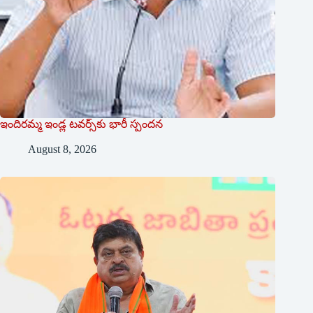
ఇందిరమ్మ ఇండ్ల టవర్స్‌కు భారీ స్పందన
August 8, 2026