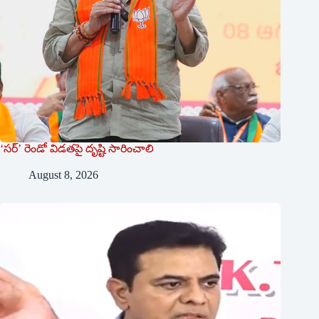
‘సర్’ రెండో విడతపై దృష్టి సారించాలి
August 8, 2026