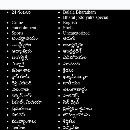
24 గంటలు
Balala Bharatham
Bharat jodo yatra special
Crime
English
entertainment
Shoba
Sports
Uncategorized
అంతర్జాతీయం
అరుగు
అవర్గీకృతం
ఆద్యాత్మికం
ఆధ్యాత్మికం
ఆంధ్రప్రదేశ్
ఆరోగ్య శ్రీ
ఎడిటోరియల్
ఎన్నారై
ఎలమంద
కవితా శాల
క్రీడలు
క్లాస్ రూమ్
ఖుల్లమ్ ఖుల్లా
గెస్ట్ ఎడిటర్
జాతీయం
తెలంగాణ
తెలంగాణార్థం
దక్కన్.కామ్
పాలిటిక్స్
పీపుల్స్ ‌మీడియా
పెన్ డ్రైవ్
ప్రచురణలు
ప్రత్యేక వ్యాసాలు
బిజినెస్
బొమ్మా బొరుసు
ముఖ్యాంశాలు
శీర్షికలు
సంకేతం
సన్నివేశం