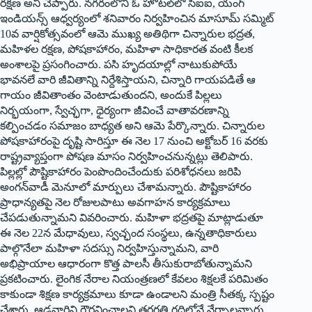
రక్షణ అని చెప్పారు. నగరంలోని ఓ హోటల్‌లో సీఐఐ, యంగ్‌
ఇండియన్స్‌ ఆధ్వర్యంలో శనివారం నిర్వహించిన మాసూమ్‌ సమ్మిట్‌
10వ వార్షికోత్సవంలో ఆమె ముఖ్య అతిథిగా చిన్నారుల భద్రత,
మహిళల రక్షణ, పోషకాహారం, మహిళా సాధికారత వంటి కీలక
అంశాలపై ప్రసంగించారు. పసి హృదయాల్లో నాటుకుపోయే
భావనలే వారి జీవితాన్ని నిర్దేశిస్తాయని, చిన్నారి గాయపడితే ఆ
గాయం జీవితాంతం వెంటాడుతుందని, అందుకే పిల్లలు
నిర్భయంగా, స్వేచ్ఛగా, ధైర్యంగా జీవించే వాతావరణాన్ని
కల్పించడం సమాజం బాధ్యత అని ఆమె పేర్కొన్నారు. చిన్నారుల
పోషకాహారంపై దృష్టి సారిస్తూ ఈ నెల 17 నుంచి అక్టోబర్‌ 16 వరకు
రాష్ట్రవ్యాప్తంగా పోషణ మాసం నిర్వహించనున్నట్లు తెలిపారు.
పిల్లల్లో పౌష్టికాహారం పెంపొందించేందుకు పరిశోధనలు జరిపి
అంగన్‌వాడీ మెనూలో మార్పులు చేశామన్నారు. పౌష్టికాహారం
ప్రాధాన్యతపై నెల రోజులపాటు అవగాహన కార్యక్రమాలు
చేపడుతున్నామని వివరించారు. మహిళా భద్రతపై మాట్లాడుతూ
ఈ నెల 22న మేధావులు, స్వచ్ఛంద సంస్థలు, ఉన్నతాధికారులు
పాల్గొనేలా మహిళా సదస్సు నిర్వహిస్తున్నామని, వారి
అభిప్రాయాల ఆధారంగా కొత్త పాలసీ తీసుకురాబోతున్నామని
ప్రకటించారు. లైంగిక నేరాల నియంత్రణలో కేవలం శిక్షలకే పరిమితం
కాకుండా శిక్షణ కార్యక్రమాలు కూడా ఉండాలని మంత్రి సీతక్క స్పష్టం
చేశారు. ఆడవారిని గౌరవించాలని తరగతి గదిలోనే నేర్పాలన్నారు.