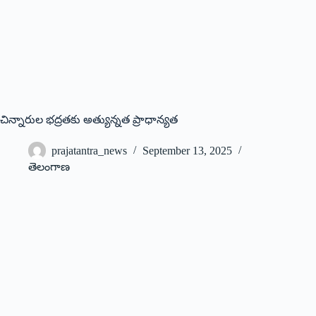
చిన్నారుల భద్రతకు అత్యున్నత ప్రాధాన్యత
prajatantra_news
September 13, 2025
తెలంగాణ