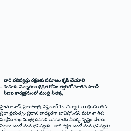
– వారి భవిష్యత్తు రక్షణకు సమాజం కృషి చేయాలి
– మహిళ, చిన్నారుల భద్రత కోసం త్వరలో నూతన పాలసీ
– సీఐఐ కార్యక్రమంలో మంత్రి సీతక్క
హైదరాబాద్‌, ప్రజాతంత్ర, సెప్టెంబర్‌ 13: చిన్నారుల రక్షణను తమ
ప్రజా ప్రభుత్వం ప్రధాన బాధ్యతగా భావిస్తోందని మహిళా శిశు
సంక్షేమ శాఖ మంత్రి దనసరి అనసూయ సీతక్క స్పష్టం చేశారు.
పిల్లలు అంటే మన భవిష్యత్తు.. వారి రక్షణ అంటే మన భవిష్యత్తు