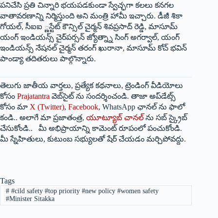
పనిచేసి ప్రతి చిన్నారి భయపడకుండా స్వేచ్ఛగా కలలు కనగల
వాతావరణాన్ని నిర్మిస్తుంది అని మంత్రి హామీ ఇచ్చారు. డీజీ శికా
గోయల్‌, సీఐఐ ్ణస్టేట్‌ కౌన్సిల్‌ చైర్మన్‌ శివప్రసాద్‌ రెడ్డి, మాసూమ్‌
యంగ్‌ ఇండియన్స్‌ చైర్‌పర్సన్‌ జ్యోత్న్నా సింగ్‌ అగర్వాల్‌, యంగ్‌
ఇండియన్స్‌ నేషనల్‌ చైర్మన్‌ తరంగ్‌ ఖురానా, మాసూమ్‌ కోచ్‌ భవిన్‌
పాండ్యా తదితరులు పాల్గొన్నారు.
తెలుగు జాతీయ వార్తలు, ప్రత్యేక కథనాలు, ట్రెండింగ్ వీడియోలు
కోసం
Prajatantra
వెబ్‌సైట్ ను సందర్శించండి. తాజా అప్‌డేట్స్
కోసం మా
X (Twitter)
,
Facebook
, WhatsApp ఛానల్ ను ఫాలో
కండి.. అలాగే మా ప్రజాతంత్ర,
యూట్యూబ్ చానల్
ను సబ్ స్క్రైబ్
చేసుకోండి.. మీ అభిప్రాయాన్ని కామెంట్ రూపంలో పంచుకోండి.
మీ స్నేహితులు, కుటుంబ సభ్యులతో షేర్ చేయడం మర్చిపోవద్దు.
Tags
#
#cild safety #top priority #new policy #women safety
#Minister Sitakka