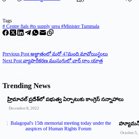
Tags
#
Centre fials #to supply urea #Minister Tummala
Previous
Post
అజ్ఞాతంలో మరో 47మంది మావోయిస్టులు
Next
Post
వ్యాపారీకరణ ముసుగులో చార్ ధాం యాత్ర
Trending News
‌హ్రిమాచల్‌ ‌ప్రదేశ్‌లో పభుత్వ ఏర్పాటుకు కాంగ్రెస్‌ ‌సన్నాహాలు
December 8, 2022
హ్యూమన్‌ 
October 5,