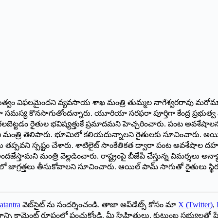
ప్రభుత్వం విఫలమైందని వ్యవసాయ శాఖ మంత్రి తుమ్మల నాగేశ్వరరావు 
 కోరినా సమస్య కొనసాగుతోందన్నారు. యూరియా సరఫరా పూర్తిగా కేంద్ర ప్రభుత్
తగలబెట్టడం రైతుల భవిష్యత్తుకే ప్రమాదమని హెచ్చరించారు. పంట అవశేషాల
మంత్రి తెలిపారు. భూమిలో కలియదున్నాలని రైతులకు సూచించారు. అయిన
 తప్పవని స్పష్టం చేశారు. శాటిలైట్ సాంకేతికత ద్వారా పంట అవశేషాల దహన
స్తామని మంత్రి వెల్లడించారు. రాష్ట్రంపై బీజేపీ చేస్తున్న విమర్శలు అన
 జాగ్రత్తలు తీసుకోవాలని సూచించారు. ఆయిల్ పామ్ సాగుతో రైతులు స్థి
atantra
వెబ్‌సైట్ ను సందర్శించండి. తాజా అప్‌డేట్స్ కోసం మా
X (Twitter)
,
ాయాన్ని కామెంట్ రూపంలో పంచుకోండి. మీ స్నేహితులు, కుటుంబ సభ్యులతో ష