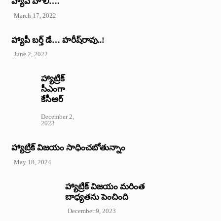
హ్యాపీ హొలీ….
March 17, 2022
హ్యాపీ బర్త్ ‌డే… హరీష్‌రావు..!
June 2, 2022
హ్యాట్రిక్‌
‌సీఎంగా
కేసీఆర్‌
December 2,
2023
హ్యాట్రిక్‌ విజయం సాధించబోతున్నాం
May 18, 2024
హ్యాట్రిక్ విజయం మరింత
బాధ్యతను పెంచింది
December 9, 2023