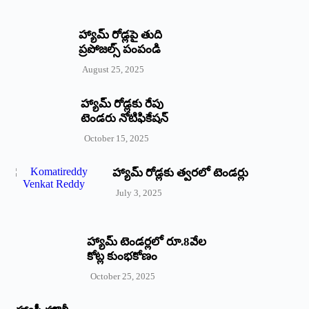
హ్యామ్‌ రోడ్లపై తుది
ప్రపోజల్స్‌ పంపండి
August 25, 2025
హ్యామ్‌ రోడ్లకు రేపు
టెండరు నోటిఫికేషన్‌
October 15, 2025
హ్యామ్‌ రోడ్లకు త్వరలో టెండర్లు
July 3, 2025
హ్యామ్‌ ‌టెండర్లలో రూ.8వేల
కోట్ల కుంభకోణం
October 25, 2025