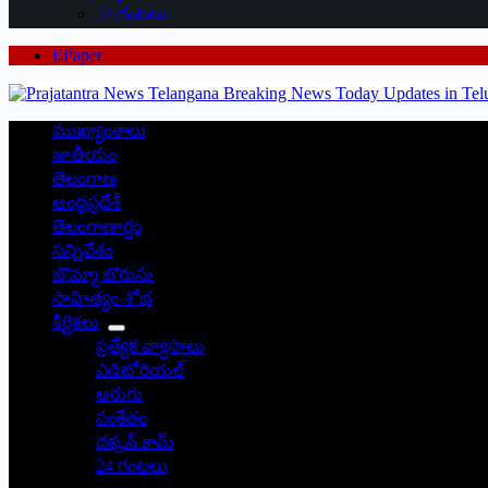
24 గంటలు
EPaper
ముఖ్యాంశాలు
జాతీయం
తెలంగాణ
ఆంధ్రప్రదేశ్
తెలంగాణార్థం
సన్నివేశం
బొమ్మా బొరుసు
సాహిత్యం-శోభ
శీర్షికలు
ప్రత్యేక వ్యాసాలు
ఎడిటోరియల్
అరుగు
సంకేతం
దక్కన్.కామ్
24 గంటలు