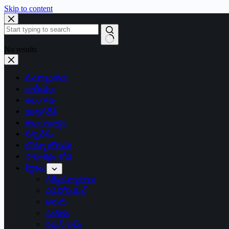
Skip to content
No results
ముఖ్యాంశాలు
జాతీయం
తెలంగాణ
ఆంధ్రప్రదేశ్
తెలంగాణార్థం
సన్నివేశం
బొమ్మా బొరుసు
సాహిత్యం-శోభ
శీర్షికలు
ప్రత్యేక వ్యాసాలు
ఎడిటోరియల్
అరుగు
సంకేతం
దక్కన్.కామ్