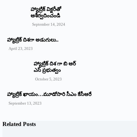
హ్యాట్రిక్‌ ‌విక్టరీతో
ఆశీర్వదించండి
September 14, 2024
‌హ్యాట్రిక్‌ ‌దిశగా అడుగులు..
April 23, 2023
హ్యాట్రిక్ దిశ గా బి ఆర్
ఎస్ ప్రభుత్వం
October 5, 2023
హ్యాట్రిక్‌ ‌ఖాయం…మూడోసారి సీఎం కేసీఆరే
September 13, 2023
Related Posts