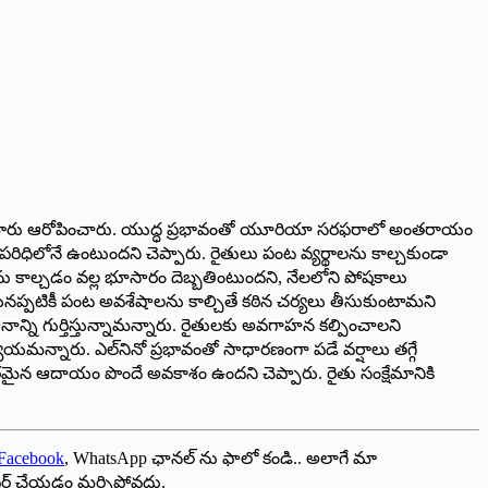
మరోమారు ఆరోపించారు. యుద్ధ ప్రభావంతో యూరియా సరఫరాలో అంతరాయం
వ పరిధిలోనే ఉంటుందని చెప్పారు. రైతులు పంట వ్యర్థాలను కాల్చకుండా
ను కాల్చడం వల్ల భూసారం దెబ్బతింటుందని, నేలలోని పోషకాలు
ప్పటికీ పంట అవశేషాలను కాల్చితే కఠిన చర్యలు తీసుకుంటామని
ాన్ని గుర్తిస్తున్నామన్నారు. రైతులకు అవగాహన కల్పించాలని
్యాయమన్నారు. ఎల్‌నినో ప్రభావంతో సాధారణంగా పడే వర్షాలు తగ్గే
రమైన ఆదాయం పొందే అవకాశం ఉందని చెప్పారు. రైతు సంక్షేమానికి
Facebook
, WhatsApp ఛానల్ ను ఫాలో కండి.. అలాగే మా
ేర్ చేయడం మర్చిపోవద్దు.