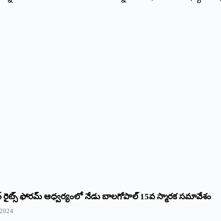
రైట్స్‌ ఫోరమ్‌ ఆధ్వర్యంలో నేడు బాలగోపాల్‌ 15వ స్మారక సమావేశం
 2024