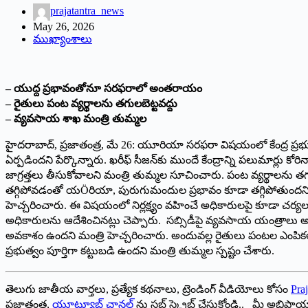
prajatantra_news
May 26, 2026
ముఖ్యాంశాలు
– యుద్ద ప్రభావంతోనూ సరఫరాలో అంతరాయం
– రైతులు పంట వ్యర్థాలను తగులబెట్టవద్దు
– వ్యవసాయ శాఖ మంత్రి తుమ్మల
హైదరాబాద్, ప్రజాతంత్ర, మే 26: యూరియా సరఫరా విషయంలో కేంద్ర 
ఏర్పడిందని పేర్కొన్నారు. ఖరీఫ్ సీజన్‌కు ముందే కేంద్రాన్ని పలుమార్లు
జాగ్రత్తలు తీసుకోవాలని మంత్రి తుమ్మల సూచించారు. పంట వ్యర్థాలను 
తగ్గిపోవడంతో యÖరియా, పురుగుమందుల ప్రభావం కూడా తగ్గిపోతుందని 
హెచ్చరించారు. ఈ విషయంలో నిర్లక్ష్యం వహించే అధికారులపై కూడా చర్యలు
అధికారులను ఆదేశించినట్లు చెప్పారు. సబ్సిడీపై వ్యవసాయ యంత్రాలు అందజే
అవకాశం ఉందని మంత్రి హెచ్చరించారు. అందువల్ల రైతులు పంటల ఎంపికలో
ప్రభుత్వం పూర్తిగా కట్టుబడి ఉందని మంత్రి తుమ్మల స్పష్టం చేశారు.
తెలుగు జాతీయ వార్తలు, ప్రత్యేక కథనాలు, ట్రెండింగ్ వీడియోలు కోసం
Praj
ప్రజాతంత్ర,
యూట్యూబ్ చానల్
ను సబ్ స్క్రైబ్ చేసుకోండి.. మీ అభిప్ర