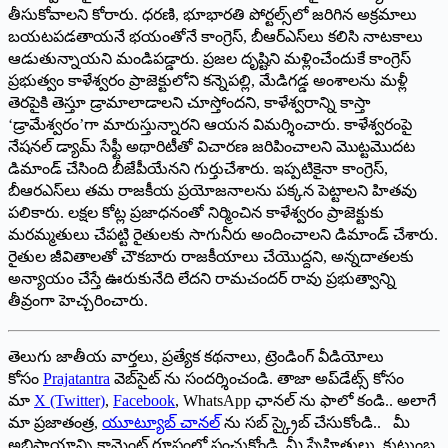
తీసుకోవాలని కోరారు. ధరణి, భూభారతి పోర్టల్స్‌లో జరిగిన అక్రమాలు
బయటపడతాయనే భయంతోనే కాంగ్రెస్, బీఆర్ఎస్‌లు కలిసి నాటకాలు
ఆడుతున్నాయని మండిపడ్డారు. ప్రజల దృష్టిని మళ్లించేందుకే కాంగ్రెస్
ప్రభుత్వం కాళేశ్వరం ప్రాజెక్టులోని కన్నెపల్లి, మేడిగడ్డ అంశాలను మళ్లీ
తెరపైకి తెస్తూ డ్రామాలాడాలని చూస్తోందని, కాళేశ్వరాన్ని కాస్తా
‘డ్రామేశ్వరం’గా మారుస్తున్నారని ఆయన విమర్శించారు. కాళేశ్వరంపై
నేషనల్ డ్యామ్ సేఫ్టీ అథారిటీతో విచారణ జరిపించాలని మొట్టమొదట
డిమాండ్ చేసింది బీజేపీయేనని గుర్తుచేశారు. ఇప్పటికైనా కాంగ్రెస్,
బీఆరఎస్‌లు తమ రాజకీయ ప్రయోజనాలను పక్కన పెట్టాలని హితవు
పలికారు. లక్షల కోట్ల ప్రజాధనంతో నిర్మించిన కాళేశ్వరం ప్రాజెక్టుకు
మరమ్మతులు చేపట్టి రైతులకు సాగునీరు అందించాలని డిమాండ్ చేశారు.
రైతుల జీవితాలతో చౌకబారు రాజకీయాలు చేయొద్దని, అన్నదాతలకు
అన్యాయం చేస్తే ఊరుకునేది లేదని రామచందర్ రావు ప్రభుత్వాన్ని
తీవ్రంగా హెచ్చరించారు.
తెలుగు జాతీయ వార్తలు, ప్రత్యేక కథనాలు, ట్రెండింగ్ వీడియోలు
కోసం
Prajatantra
వెబ్‌సైట్ ను సందర్శించండి. తాజా అప్‌డేట్స్ కోసం
మా
X (Twitter)
,
Facebook
, WhatsApp ఛానల్ ను ఫాలో కండి.. అలాగే
మా ప్రజాతంత్ర,
యూట్యూబ్ చానల్
ను సబ్ స్క్రైబ్ చేసుకోండి.. మీ
అభిప్రాయాన్ని కామెంట్ రూపంలో పంచుకోండి. మీ స్నేహితులు, కుటుంబ