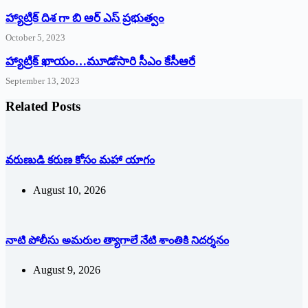
హ్యాట్రిక్ దిశ గా బి ఆర్ ఎస్ ప్రభుత్వం
October 5, 2023
హ్యాట్రిక్‌ ‌ఖాయం…మూడోసారి సీఎం కేసీఆరే
September 13, 2023
Related Posts
వరుణుడి కరుణ కోసం మహా యాగం
August 10, 2026
నాటి పోలీసు అమరుల త్యాగాలే నేటి శాంతికి నిదర్శనం
August 9, 2026