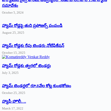
సమావేశం
October 5, 2024
హ్యామ్‌ రోడ్లపై తుది ప్రపోజల్స్‌ పంపండి
August 25, 2025
హ్యామ్‌ రోడ్లకు రేపు టెండరు నోటిఫికేషన్‌
October 15, 2025
హ్యామ్‌ రోడ్లకు త్వరలో టెండర్లు
July 3, 2025
హ్యామ్‌ ‌టెండర్లలో రూ.8వేల కోట్ల కుంభకోణం
October 25, 2025
హ్యాపీ హొలీ….
March 17, 2022