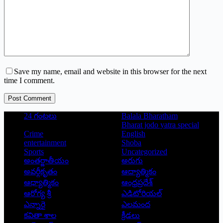
Save my name, email and website in this browser for the next
time I comment.
Post Comment
24 గంటలు
Balala Bharatham
Bharat jodo yatra special
Crime
English
entertainment
Shoba
Sports
Uncategorized
అంతర్జాతీయం
అరుగు
అవర్గీకృతం
ఆద్యాత్మికం
ఆధ్యాత్మికం
ఆంధ్రప్రదేశ్
ఆరోగ్య శ్రీ
ఎడిటోరియల్
ఎన్నారై
ఎలమంద
కవితా శాల
క్రీడలు