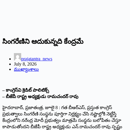
సింగరేణిని ఆదుకున్నది కేంద్రమే
prajatantra_news
July 8, 2026
ముఖ్యాంశాలు
– కాంగ్రెస్‌వి క్రెడిట్ పాలిటిక్స్
– బీజేపీ రాష్ట్ర అధ్యక్షుడు రామచందర్ రావు
హైదరాబాద్, ప్రజాతంత్ర, జూలై 8 : గత బీఆర్ఎస్, ప్రస్తుత కాంగ్రెస్
ప్రభుత్వాలు సింగరేణి సంస్థను పూర్తిగా నిర్లక్ష్యం చేసి నష్టాల్లోకి నెట్టేస్తే
కేంద్రంలోని నరేంద్ర మోదీ ప్రభుత్వం మాత్రమే సంస్థను బలోపేతం చేస్తూ
కాపాడుతోందని బీజేపీ రాష్ట్ర అధ్యక్షుడు ఎన్.రామచందర్ రావు స్పష్టం