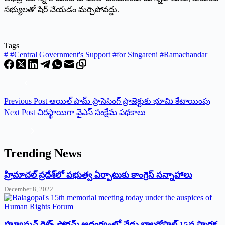
సభ్యులతో షేర్ చేయడం మర్చిపోవద్దు.
Tags
#
#Central Government's Support #for Singareni #Ramachandar
Previous
Post
ఆయిల్ పామ్ ప్రాసెసింగ్ ప్రాజెక్టుకు భూమి కేటాయింపు
Next
Post
చిరస్థాయిగా వైఎస్ సంక్షేమ పథకాలు
Trending News
‌హ్రిమాచల్‌ ‌ప్రదేశ్‌లో పభుత్వ ఏర్పాటుకు కాంగ్రెస్‌ ‌సన్నాహాలు
December 8, 2022
హ్యూమన్‌ రైట్స్‌ ఫోరమ్‌ ఆధ్వర్యంలో నేడు బాలగోపాల్‌ 15వ స్మారక