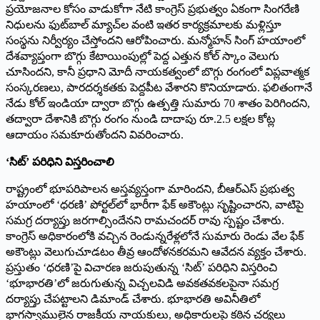
ప్రయోజనాల కోసం వాడుకోగా నేటి కాంగ్రెస్ ప్రభుత్వం ఏకంగా సింగరేణి
నిధులను ఫుట్‌బాల్ మ్యాచ్‌ల వంటి ఇతర కార్యక్రమాలకు మళ్లిస్తూ
సంస్థను నిర్వీర్యం చేస్తోందని ఆరోపించారు. మన్మోహన్ సింగ్ హయాంలో
దేశవ్యాప్తంగా బొగ్గు కేటాయింపుల్లో పెద్ద ఎత్తున కోల్ స్కాం వెలుగు
చూసిందని, కానీ ప్రధాని మోదీ నాయకత్వంలో బొగ్గు రంగంలో విప్లవాత్మక
సంస్కరణలు, పారదర్శకతకు పెద్దపీట వేశారని కొనియాడారు. ఫలితంగానే
నేడు కోల్ ఇండియా ద్వారా బొగ్గు ఉత్పత్తి సుమారు 70 శాతం పెరిగిందని,
తద్వారా దేశానికి బొగ్గు రంగం నుండి దాదాపు రూ.2.5 లక్షల కోట్ల
ఆదాయం సమకూరుతోందని వివరించారు.
‘సిట్‌’ పరిధిని విస్తరించాలి
రాష్ట్రంలో భూపరిపాలన అస్తవ్యస్తంగా మారిందని, బీఆర్ఎస్ ప్రభుత్వ
హయాంలో ‘ధరణి’ పోర్టల్‌లో భారీగా ఫేక్ అకౌంట్లు సృష్టించారని, వాటిపై
సమగ్ర దర్యాప్తు జరగాల్సిందేనని రామచందర్ రావు స్పష్టం చేశారు.
కాంగ్రెస్ అధికారంలోకి వచ్చిన రెండున్నరేళ్లలోనే సుమారు రెండు వేల ఫేక్
అకౌంట్లు వెలుగుచూడటం తీవ్ర ఆందోళనకరమని ఆవేదన వ్యక్తం చేశారు.
ప్రస్తుతం ‘ధరణి’పై విచారణ జరుపుతున్న ‘సిట్‌’ పరిధిని విస్తరించి
‘భూభారతి’లో జరుగుతున్న విచ్చలవిడి అవకతవకలపైనా సమగ్ర
దర్యాప్తు చేపట్టాలని డిమాండ్ చేశారు. భూభారతి అవినీతిలో
భాగస్వాములైన రాజకీయ నాయకులు, అధికారులపై కఠిన చర్యలు