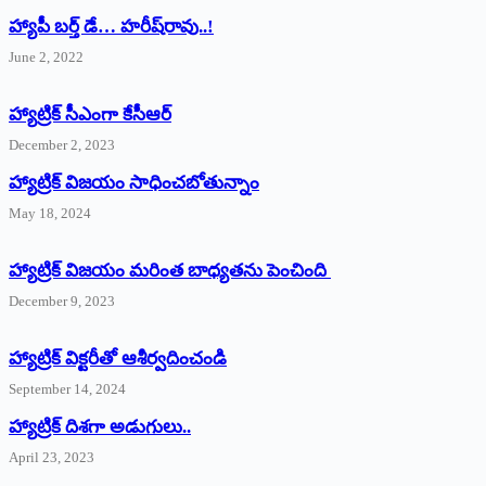
హ్యాపీ బర్త్ ‌డే… హరీష్‌రావు..!
June 2, 2022
హ్యాట్రిక్‌ ‌సీఎంగా కేసీఆర్‌
December 2, 2023
హ్యాట్రిక్‌ విజయం సాధించబోతున్నాం
May 18, 2024
హ్యాట్రిక్ విజయం మరింత బాధ్యతను పెంచింది
December 9, 2023
హ్యాట్రిక్‌ ‌విక్టరీతో ఆశీర్వదించండి
September 14, 2024
‌హ్యాట్రిక్‌ ‌దిశగా అడుగులు..
April 23, 2023