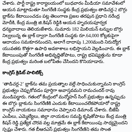
చేశారు. పార్టీ రాష్ట్ర కార్యాలయంలో బుధవారం మీడియా సమావేశంలో
ఆయన మాట్లాడుతూ సింగరేణి సంస్థకు కేంద్ర ప్రభుత్వం తాడిచర్ల-2 బొగ్గు
బ్లాక్‌ను కేటాయించడం పట్ల తెలంగాణ ప్రజల తరఫున ప్రధాని నరేంద్ర
మోదీకి, కేంద్ర మంత్రి జి.కిషన్ రెడ్డికి ఆయన హృదయపూర్వక
ధన్యవాదాలు తెలియజేశారు. సుమారు 182 మిలియన్ టన్నుల బొగ్గు
నిల్వలున్న ఈ బ్లాక్ ద్వారా సింగరేణి సంస్థకు రూ.64,000 కోట్లకుపైగా
ఆదాయం సమకూరనుందని, అలాగే దాదాపు 1,200మంది నిరుద్యోగ
యువతకు కొత్తగా ఉపాధి అవకాశాలు లభిస్తాయని వెల్లడించారు. ఈ బ్లాక్
కేటాయింపుతో సింగరేణి అభివృద్ధితోపాటు, రాష్ట్ర భవిష్యత్తును కూడా
కేంద్ర ప్రభుత్వం మరింత బలోపేతం చేసిందని కొనియాడారు.
కాంగ్రెస్ క్రెడిట్ పాలిటిక్స్
‘తాడిచర్ల-2’ బ్లాక్‌ను తమ ప్రయత్నాల వల్లే సాధించుకున్నామని కాంగ్రెస్
ప్రభుత్వం చెప్పుకోవడం పూర్తిగా అవాస్తవమని రామచందర్ రావు
మండిపడ్డారు. గతంలో కేంద్రంలో మన్మోహన్ సింగ్ ప్రభుత్వం ఉన్నప్పుడు
ఈ బొగ్గు బ్లాకును సింగరేణికి ఎందుకు కేటాయించలేకపోయారో రాష్ట్ర
కాంగ్రెస్ నాయకులు సమాధానం చెప్పాలని డిమాండ్ చేశారు. బీజేపీ
ఎంపీలు, ఎమ్మెల్యేలు, జిల్లా నాయకుల సమష్టి కృషితోపాటు కేంద్ర మంత్రి
కిషన్ రెడ్డి ప్రత్యేక చొరవ వల్ల మాత్రమే ఈ బ్లాక్ కేటాయింపు సాధ్యమైందని
స్పష్టం చేశారు. గత బీఆరఎస్ ప్రభుత్వం సింగరేణిని తమ సొంత