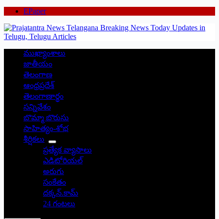
EPaper
ముఖ్యాంశాలు
జాతీయం
తెలంగాణ
ఆంధ్రప్రదేశ్
తెలంగాణార్థం
సన్నివేశం
బొమ్మా బొరుసు
సాహిత్యం-శోభ
శీర్షికలు
ప్రత్యేక వ్యాసాలు
ఎడిటోరియల్
అరుగు
సంకేతం
దక్కన్.కామ్
24 గంటలు