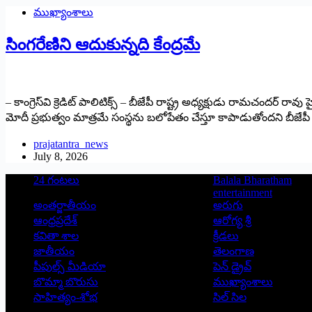
ముఖ్యాంశాలు
సింగరేణిని ఆదుకున్నది కేంద్రమే
– కాంగ్రెస్‌వి క్రెడిట్ పాలిటిక్స్ – బీజేపీ రాష్ట్ర అధ్యక్షుడు రామచందర్ రావు హై
మోదీ ప్రభుత్వం మాత్రమే సంస్థను బలోపేతం చేస్తూ కాపాడుతోందని బీజేపీ
prajatantra_news
July 8, 2026
24 గంటలు
Balala Bharatham
entertainment
అంతర్జాతీయం
అరుగు
ఆంధ్రప్రదేశ్
ఆరోగ్య శ్రీ
కవితా శాల
క్రీడలు
జాతీయం
తెలంగాణ
పీపుల్స్ ‌మీడియా
పెన్ డ్రైవ్
బొమ్మా బొరుసు
ముఖ్యాంశాలు
సాహిత్యం-శోభ
సిల్ సిల