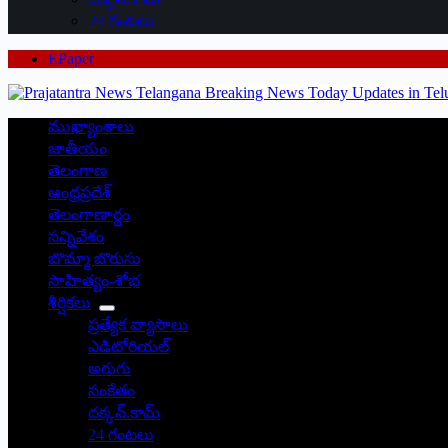
24 గంటలు
EPaper
ముఖ్యాంశాలు
జాతీయం
తెలంగాణ
ఆంధ్రప్రదేశ్
తెలంగాణార్థం
సన్నివేశం
బొమ్మా బొరుసు
సాహిత్యం-శోభ
శీర్షికలు
ప్రత్యేక వ్యాసాలు
ఎడిటోరియల్
అరుగు
సంకేతం
దక్కన్.కామ్
24 గంటలు