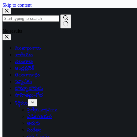
Skip to content
No results
ముఖ్యాంశాలు
జాతీయం
తెలంగాణ
ఆంధ్రప్రదేశ్
తెలంగాణార్థం
సన్నివేశం
బొమ్మా బొరుసు
సాహిత్యం-శోభ
శీర్షికలు
ప్రత్యేక వ్యాసాలు
ఎడిటోరియల్
అరుగు
సంకేతం
దక్కన్.కామ్