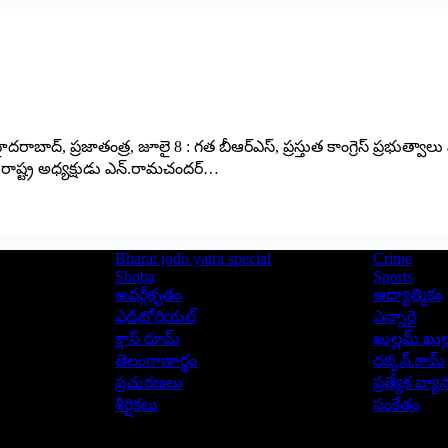
దరాబాద్, ప్రజాతంత్ర, జూలై 8 : గత బీఆర్ఎస్, ప్రస్తుత కాంగ్రెస్ ప్రభుత్వాలు సింగరేణ
 రాష్ట్ర అధ్యక్షుడు ఎన్.రామచందర్…
Bharat jodo yatra special
Crime
Shoba
Sports
అవర్గీకృతం
ఆద్యాత్మికం
ఎడిటోరియల్
ఎన్నారై
క్లాస్ రూమ్
ఖుల్లమ్ ఖుల్
తెలంగాణార్థం
దక్కన్.కామ్
ప్రచురణలు
ప్రత్యేక వ్య
శీర్షికలు
సంకేతం