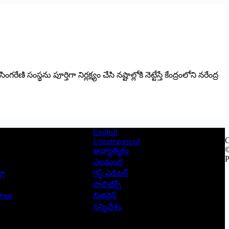
ి సంస్థను పూర్తిగా నిర్లక్ష్యం చేసి నష్టాల్లోకి నెట్టేస్తే కేంద్రంలోని నరేంద్ర
English
C
Uncategorized
©
ఆధ్యాత్మికం
P
ఎలమంద
లా
గెస్ట్ ఎడిటర్
పాలిటిక్స్
ాసాలు
బిజినెస్
సన్నివేశం