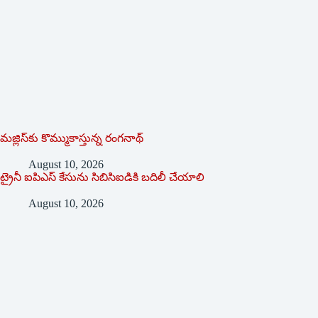
మజ్లిస్‌కు కొమ్ముకాస్తున్న రంగనాథ్‌
August 10, 2026
ట్రైనీ ఐపిఎస్‌ ‌కేసును సిబిసిఐడికి బదిలీ చేయాలి
August 10, 2026