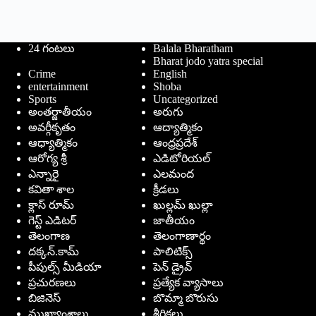
24 గంటలు
Balala Bharatham
Bharat jodo yatra special
Crime
English
entertainment
Shoba
Sports
Uncategorized
అంతర్జాతీయం
అరుగు
అవర్గీకృతం
ఆద్యాత్మికం
ఆధ్యాత్మికం
ఆంధ్రప్రదేశ్
ఆరోగ్య శ్రీ
ఎడిటోరియల్
ఎన్నారై
ఎలమంద
కవితా శాల
క్రీడలు
క్లాస్ రూమ్
ఖుల్లమ్ ఖుల్లా
గెస్ట్ ఎడిటర్
జాతీయం
తెలంగాణ
తెలంగాణార్థం
దక్కన్.కామ్
పాలిటిక్స్
పీపుల్స్ ‌మీడియా
పెన్ డ్రైవ్
ప్రచురణలు
ప్రత్యేక వ్యాసాలు
బిజినెస్
బొమ్మా బొరుసు
ముఖ్యాంశాలు
శీర్షికలు