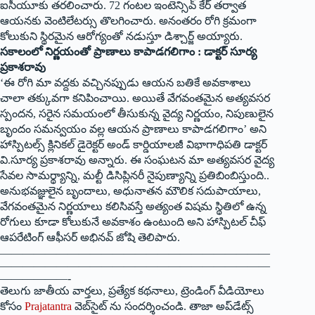
ఐసీయూకు తరలించారు. 72 గంటల ఇంటెన్సివ్ కేర్ తర్వాత
ఆయనకు వెంటిలేటర్సు తొలగించారు. అనంతరం రోగి క్రమంగా
కోలుకుని స్థిరమైన ఆరోగ్యంతో నడుస్తూ డిశ్చార్జ్ అయ్యారు.
సకాలంలో నిర్ణయంతో ప్రాణాలు కాపాడగలిగాం : డాక్టర్ సూర్య
ప్రకాశరావు
‘ఈ రోగి మా వద్దకు వచ్చినప్పుడు ఆయన బతికే అవకాశాలు
చాలా తక్కువగా కనిపించాయి. అయితే వేగవంతమైన అత్యవసర
స్పందన, సరైన సమయంలో తీసుకున్న వైద్య నిర్ణయం, నిపుణులైన
బృందం సమన్వయం వల్ల ఆయన ప్రాణాలు కాపాడగలిగాం’ అని
హాస్పిటల్స్ క్లినికల్ డైరెక్టర్ అండ్ కార్డియాలజీ విభాగాధిపతి డాక్టర్
వి.సూర్య ప్రకాశరావు అన్నారు. ఈ సంఘటన మా అత్యవసర వైద్య
సేవల సామర్థ్యాన్ని, మల్టీ డిసిప్లినరీ నైపుణ్యాన్ని ప్రతిబింబిస్తుంది..
అనుభవజ్ఞులైన బృందాలు, అధునాతన మౌలిక సదుపాయాలు,
వేగవంతమైన నిర్ణయాలు కలిసివస్తే అత్యంత విషమ స్థితిలో ఉన్న
రోగులు కూడా కోలుకునే అవకాశం ఉంటుంది అని హాస్పిటల్ చీఫ్
ఆపరేటింగ్ ఆఫీసర్ అభినవ్ జోషి తెలిపారు.
————————————————————————
————————————————————————
——————-
తెలుగు జాతీయ వార్తలు, ప్రత్యేక కథనాలు, ట్రెండింగ్ వీడియోలు
కోసం
Prajatantra
వెబ్‌సైట్ ను సందర్శించండి. తాజా అప్‌డేట్స్