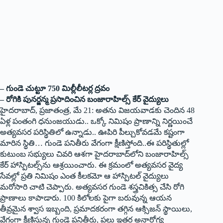
– గుండె చుట్టూ 750 మిల్లీలీటర్ల ద్రవం
– రోగికి పునర్జన్మ ప్రసాదించిన బంజారాహిల్స్ కేర్ వైద్యులు
హైదరాబాద్, ప్రజాతంత్ర, మే 21: అతను విజయవాడకు చెందిన 48
ఏళ్ల పంతంగి ధనుంజయుడు.. ఒక్కో నిమిషం ప్రాణాన్ని నిర్ణయించే
అత్యవసర పరిస్థితిలో ఉన్నాడు.. ఊపిరి పీల్చుకోవడమే కష్టంగా
మారిన స్థితి… గుండె పనితీరు వేగంగా క్షీణిస్తోంది..ఈ ప‌రిస్థితుల్లో
కుటుంబ సభ్యులు చివరి ఆశగా హైదరాబాద్‌లోని బంజారాహిల్స్
కేర్ హాస్పిటల్స్‌ను ఆశ్రయించారు. ఈ క్రమంలో అత్యవసర వైద్య
సేవల్లో ప్రతి నిమిషం ఎంత కీలకమో ఆ హాస్పిటల్ వైద్యులు
మరోసారి చాటి చెప్పారు. అత్యవసర గుండె శస్త్రచికిత్స చేసి రోగి
ప్రాణాలు కాపాడారు. 100 కిలోలకు పైగా బరువున్న ఆయన
తీవ్రమైన శ్వాస ఇబ్బంది, ప్రమాదకరంగా తగ్గిన ఆక్సిజన్ స్థాయిలు,
వేగంగా క్షీణిస్తున్న గుండె పనితీరు, పలు ఇతర అనారోగ్య