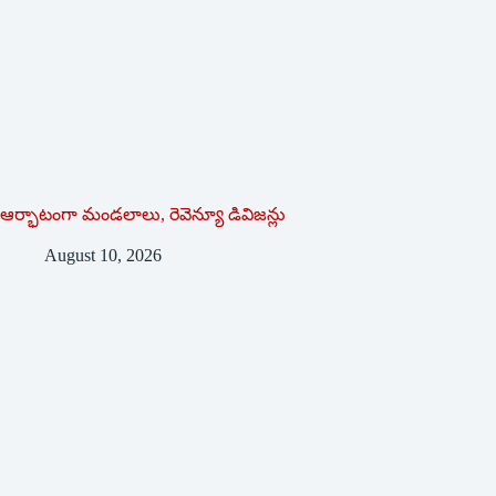
ఆర్భాటంగా మండలాలు, రెవెన్యూ డివిజన్లు
August 10, 2026