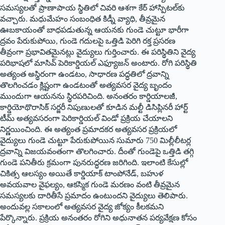
సమస్యలతో ప్రాణాపాయ స్థితిలో చివరి ఆశగా కేర్ హాస్పిటల్‌కు
వచ్చారు. మధుమేహం సంబంధిత కిడ్నీ వ్యాధి, తీవ్రమైన
ఊబకాయంతో బాధపడుతున్న ఆయనకు గుండె చుట్టూ భారీగా
ద్రవం పేరుకుపోయి, గుండె గదులపై ఒత్తిడి పెరిగి రక్త ప్రసరణ
తీవ్రంగా ప్రభావితమైనట్లు వైద్యులు గుర్తించారు. ఈ పరిస్థితిని వైద్య
పరిభాషలో మాసివ్ పెరికార్డియల్ ఎఫ్యూజన్ అంటారు. రోగి పరిస్థితి
అత్యంత అస్థిరంగా ఉండటం, సాధారణ పద్ధతిలో ద్రవాన్ని
తొలగించడం క్లిష్టంగా ఉండటంతో అత్యవసర వైద్య బృందం
ముందుగా ఆయనను స్థిరపరిచింది. అనంతరం కార్డియాలజీ,
కార్డియోథొరాసిక్ సర్జరీ నిపుణులతో కూడిన మల్టీ డిసిప్లినరీ హార్ట్
టీమ్ అత్యవసరంగా పెరికార్డియల్ విండో ప్రక్రియ చేయాలని
నిర్ణయించింది. ఈ అత్యంత ప్రమాదకర అత్యవసర ప్రక్రియలో
వైద్యులు గుండె చుట్టూ పేరుకుపోయిన సుమారు 750 మిల్లీలీటర్ల
ద్రవాన్ని విజయవంతంగా తొలగించారు. దీంతో గుండెపై ఒత్తిడి తగ్గి
గుండె పనితీరు క్రమంగా పునరుద్ధరణ జరిగింది. ఇలాంటి కేసుల్లో
చికిత్స ఆలస్యం అయితే కార్డియాక్ టాంపోనేడ్, బహుళ
అవయవాల వైఫల్యం, ఆకస్మిక గుండె మరణం వంటి తీవ్రమైన
సమస్యలకు దారితీసే ప్రమాదం ఉంటుందని వైద్యులు తెలిపారు.
అందువల్ల సకాలంలో అత్యవసర వైద్య జోక్యం కీలకమని
పేర్కొన్నారు. ప్రక్రియ అనంతరం రోగిని అధునాతన పర్యవేక్షణ కోసం