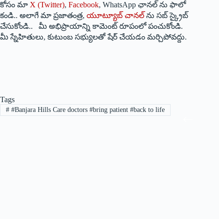
కోసం మా
X (Twitter)
,
Facebook
, WhatsApp ఛానల్ ను ఫాలో
కండి.. అలాగే మా ప్రజాతంత్ర,
యూట్యూబ్ చానల్
ను సబ్ స్క్రైబ్
చేసుకోండి.. మీ అభిప్రాయాన్ని కామెంట్ రూపంలో పంచుకోండి.
మీ స్నేహితులు, కుటుంబ సభ్యులతో షేర్ చేయడం మర్చిపోవద్దు.
Tags
#
#Banjara Hills Care doctors #bring patient #back to life