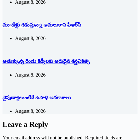
August 8, 2026
మూడేళ్లు గ‌డుస్తున్నా అమ‌లుకాని పీఆర్‌సీ
August 8, 2026
అతుక్కున్న రెండు కిడ్నీలకు అరుదైన శస్త్రచికిత్స
August 8, 2026
నైపుణ్యాలుంటేనే ఉపాధి అవకాశాలు
August 8, 2026
Leave a Reply
Your email address will not be published.
Required fields are