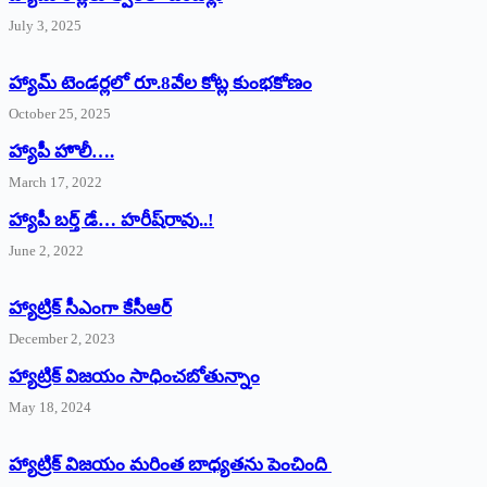
July 3, 2025
హ్యామ్‌ ‌టెండర్లలో రూ.8వేల కోట్ల కుంభకోణం
October 25, 2025
హ్యాపీ హొలీ….
March 17, 2022
హ్యాపీ బర్త్ ‌డే… హరీష్‌రావు..!
June 2, 2022
హ్యాట్రిక్‌ ‌సీఎంగా కేసీఆర్‌
December 2, 2023
హ్యాట్రిక్‌ విజయం సాధించబోతున్నాం
May 18, 2024
హ్యాట్రిక్ విజయం మరింత బాధ్యతను పెంచింది