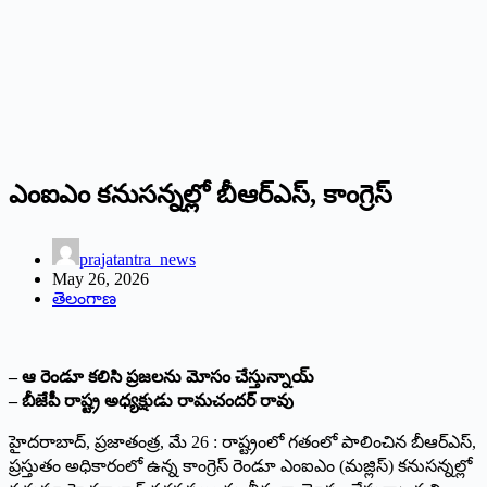
ఎంఐఎం కనుసన్నల్లో బీఆర్‌ఎస్, కాంగ్రెస్
prajatantra_news
May 26, 2026
తెలంగాణ
– ఆ రెండూ కలిసి ప్రజలను మోసం చేస్తున్నాయ్
– బీజేపీ రాష్ట్ర అధ్యక్షుడు రామచందర్ రావు
హైదరాబాద్, ప్రజాతంత్ర, మే 26 : రాష్ట్రంలో గతంలో పాలించిన బీఆర్‌ఎస్,
ప్రస్తుతం అధికారంలో ఉన్న కాంగ్రెస్ రెండూ ఎంఐఎం (మజ్లిస్) కనుసన్నల్లో