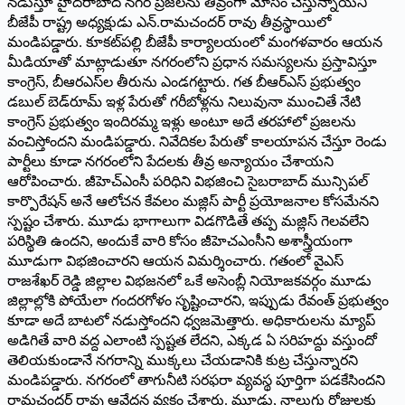
నడుస్తూ హైదరాబాద్ నగర ప్రజలను తీవ్రంగా మోసం చేస్తున్నాయని
బీజేపీ రాష్ట్ర అధ్యక్షుడు ఎన్.రామచందర్ రావు తీవ్రస్థాయిలో
మండిపడ్డారు. కూకట్‌పల్లి బీజేపీ కార్యాలయంలో మంగళవారం ఆయన
మీడియాతో మాట్లాడుతూ నగరంలోని ప్రధాన సమస్యలను ప్రస్తావిస్తూ
కాంగ్రెస్, బీఆరఎస్‌ల తీరును ఎండగట్టారు. గత బీఆర్ఎస్ ప్రభుత్వం
డబుల్ బెడ్‌రూమ్ ఇళ్ల పేరుతో గరీబోళ్లను నిలువునా ముంచితే నేటి
కాంగ్రెస్ ప్రభుత్వం ఇందిరమ్మ ఇళ్లు అంటూ అదే తరహాలో ప్రజలను
వంచిస్తోందని మండిపడ్డారు. నివేదికల పేరుతో కాలయాపన చేస్తూ రెండు
పార్టీలు కూడా నగరంలోని పేదలకు తీవ్ర అన్యాయం చేశాయని
ఆరోపించారు. జీహెచ్‌ఎంసీ పరిధిని విభజించి సైబరాబాద్ మున్సిపల్
కార్పొరేషన్ అనే ఆలోచన కేవలం మజ్లిస్ పార్టీ ప్రయోజనాల కోసమేనని
స్పష్టం చేశారు. మూడు భాగాలుగా విడగొడితే తప్ప మజ్లిస్ గెలవలేని
పరిస్థితి ఉందని, అందుకే వారి కోసం జీహెచఎంసీని అశాస్త్రీయంగా
మూడుగా విభజించారని ఆయన విమర్శించారు. గతంలో వైఎస్
రాజశేఖర్ రెడ్డి జిల్లాల విభజనలో ఒకే అసెంబ్లీ నియోజకవర్గం మూడు
జిల్లాల్లోకి పోయేలా గందరగోళం సృష్టించారని, ఇప్పుడు రేవంత్ ప్రభుత్వం
కూడా అదే బాటలో నడుస్తోందని ధ్వజమెత్తారు. అధికారులను మ్యాప్
అడిగితే వారి వద్ద ఎలాంటి స్పష్టత లేదని, ఎక్కడ ఏ సరిహద్దు వస్తుందో
తెలియకుండానే నగరాన్ని ముక్కలు చేయడానికి కుట్ర చేస్తున్నారని
మండిపడ్డారు. నగరంలో తాగునీటి సరఫరా వ్యవస్థ పూర్తిగా పడకేసిందని
రామచందర్ రావు ఆవేదన వ్యక్తం చేశారు. మూడు, నాలుగు రోజులకు