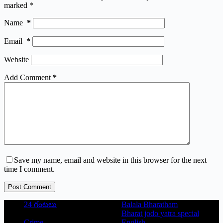
marked
*
Name
*
Email
*
Website
Add Comment
*
Save my name, email and website in this browser for the next
time I comment.
Post Comment
24 గంటలు
Balala Bharatham
Bharat jodo yatra special
Crime
English