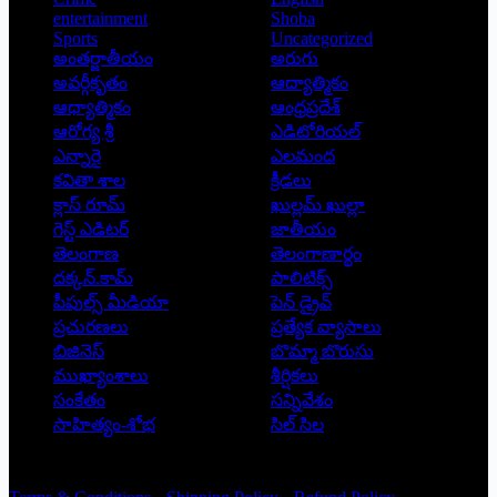
entertainment
Shoba
Sports
Uncategorized
అంతర్జాతీయం
అరుగు
అవర్గీకృతం
ఆద్యాత్మికం
ఆధ్యాత్మికం
ఆంధ్రప్రదేశ్
ఆరోగ్య శ్రీ
ఎడిటోరియల్
ఎన్నారై
ఎలమంద
కవితా శాల
క్రీడలు
క్లాస్ రూమ్
ఖుల్లమ్ ఖుల్లా
గెస్ట్ ఎడిటర్
జాతీయం
తెలంగాణ
తెలంగాణార్థం
దక్కన్.కామ్
పాలిటిక్స్
పీపుల్స్ ‌మీడియా
పెన్ డ్రైవ్
ప్రచురణలు
ప్రత్యేక వ్యాసాలు
బిజినెస్
బొమ్మా బొరుసు
ముఖ్యాంశాలు
శీర్షికలు
సంకేతం
సన్నివేశం
సాహిత్యం-శోభ
సిల్ సిల
Copyright © 2026 - Prajatantra