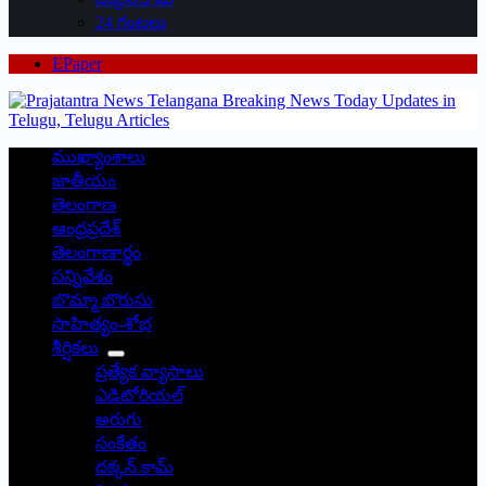
24 గంటలు
EPaper
ముఖ్యాంశాలు
జాతీయం
తెలంగాణ
ఆంధ్రప్రదేశ్
తెలంగాణార్థం
సన్నివేశం
బొమ్మా బొరుసు
సాహిత్యం-శోభ
శీర్షికలు
ప్రత్యేక వ్యాసాలు
ఎడిటోరియల్
అరుగు
సంకేతం
దక్కన్.కామ్