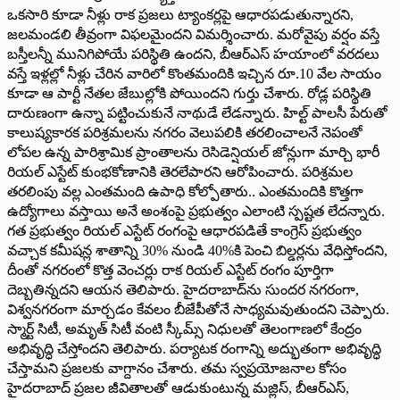
ఒకసారి కూడా నీళ్లు రాక ప్రజలు ట్యాంకర్లపై ఆధారపడుతున్నారని,
జలమండలి తీవ్రంగా విఫలమైందని విమర్శించారు. మరోవైపు వర్షం వస్తే
బస్తీలన్నీ మునిగిపోయే పరిస్థితి ఉందని, బీఆర్‌ఎస్ హయాంలో వరదలు
వస్తే ఇళ్లల్లో నీళ్లు చేరిన వారిలో కొంతమందికి ఇచ్చిన రూ.10 వేల సాయం
కూడా ఆ పార్టీ నేతల జేబుల్లోకి పోయిందని గుర్తు చేశారు. రోడ్ల పరిస్థితి
దారుణంగా ఉన్నా పట్టించుకునే నాథుడే లేడన్నారు. హిల్ట్ పాలసీ పేరుతో
కాలుష్యకారక పరిశ్రమలను నగరం వెలుపలికి తరలించాలనే నెపంతో
లోపల ఉన్న పారిశ్రామిక ప్రాంతాలను రెసిడెన్షియల్ జోన్లుగా మార్చి భారీ
రియల్ ఎస్టేట్ కుంభకోణానికి తెరలేపారని ఆరోపించారు. పరిశ్రమల
తరలింపు వల్ల ఎంతమంది ఉపాధి కోల్పోతారు.. ఎంతమందికి కొత్తగా
ఉద్యోగాలు వస్తాయి అనే అంశంపై ప్రభుత్వం ఎలాంటి స్పష్టత లేదన్నారు.
గత ప్రభుత్వం రియల్ ఎస్టేట్ రంగంపై ఆధారపడితే కాంగ్రెస్ ప్రభుత్వం
వచ్చాక కమీషన్ల శాతాన్ని 30% నుండి 40%కి పెంచి బిల్డర్లను వేధిస్తోందని,
దీంతో నగరంలో కొత్త వెంచర్లు రాక రియల్ ఎస్టేట్ రంగం పూర్తిగా
దెబ్బతిన్నదని ఆయన తెలిపారు. హైదరాబాద్‌ను సుందర నగరంగా,
విశ్వనగరంగా మార్చడం కేవలం బీజేపీతోనే సాధ్యమవుతుందని చెప్పారు.
స్మార్ట్ సిటీ, అమృత్ సిటీ వంటి స్కీమ్స్ నిధులతో తెలంగాణలో కేంద్రం
అభివృద్ధి చేస్తోందని తెలిపారు. పర్యాటక రంగాన్ని అద్భుతంగా అభివృద్ధి
చేస్తామని ప్రజలకు వాగ్దానం చేశారు. తమ స్వప్రయోజనాల కోసం
హైదరాబాద్ ప్రజల జీవితాలతో ఆడుకుంటున్న మజ్లిస్, బీఆర్‌ఎస్,