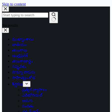
Skip to content
No results
ముఖ్యాంశాలు
జాతీయం
తెలంగాణ
ఆంధ్రప్రదేశ్
తెలంగాణార్థం
సన్నివేశం
బొమ్మా బొరుసు
సాహిత్యం-శోభ
శీర్షికలు
ప్రత్యేక వ్యాసాలు
ఎడిటోరియల్
అరుగు
సంకేతం
దక్కన్.కామ్