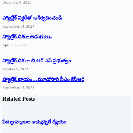
December 9, 2023
హ్యాట్రిక్‌ ‌విక్టరీతో ఆశీర్వదించండి
September 14, 2024
‌హ్యాట్రిక్‌ ‌దిశగా అడుగులు..
April 23, 2023
హ్యాట్రిక్ దిశ గా బి ఆర్ ఎస్ ప్రభుత్వం
October 5, 2023
హ్యాట్రిక్‌ ‌ఖాయం…మూడోసారి సీఎం కేసీఆరే
September 13, 2023
Related Posts
పేద బ్రాహ్మణుల అభ్యున్నతే ధ్యేయం