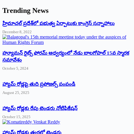
Trending News
‌హ్రిమాచల్‌ ‌ప్రదేశ్‌లో పభుత్వ ఏర్పాటుకు కాంగ్రెస్‌ ‌సన్నాహాలు
December 8, 2022
హ్యూమన్‌ రైట్స్‌ ఫోరమ్‌ ఆధ్వర్యంలో నేడు బాలగోపాల్‌ 15వ స్మారక
సమావేశం
October 5, 2024
హ్యామ్‌ రోడ్లపై తుది ప్రపోజల్స్‌ పంపండి
August 25, 2025
హ్యామ్‌ రోడ్లకు రేపు టెండరు నోటిఫికేషన్‌
October 15, 2025
హ్యామ్‌ రోడ్లకు త్వరలో టెండర్లు