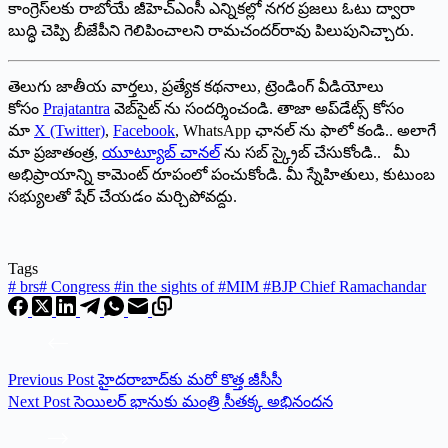
కాంగ్రెస్‌లకు రాబోయే జీహెచ్‌ఎంసీ ఎన్నికల్లో నగర ప్రజలు ఓటు ద్వారా
బుద్ధి చెప్పి బీజేపీని గెలిపించాలని రామచందర్‌రావు పిలుపునిచ్చారు.
తెలుగు జాతీయ వార్తలు, ప్రత్యేక కథనాలు, ట్రెండింగ్ వీడియోలు
కోసం
Prajatantra
వెబ్‌సైట్ ను సందర్శించండి. తాజా అప్‌డేట్స్ కోసం
మా
X (Twitter)
,
Facebook
, WhatsApp ఛానల్ ను ఫాలో కండి.. అలాగే
మా ప్రజాతంత్ర,
యూట్యూబ్ చానల్
ను సబ్ స్క్రైబ్ చేసుకోండి.. మీ
అభిప్రాయాన్ని కామెంట్ రూపంలో పంచుకోండి. మీ స్నేహితులు, కుటుంబ
సభ్యులతో షేర్ చేయడం మర్చిపోవద్దు.
Tags
#
brs
#
Congress #in the sights of #MIM #BJP Chief Ramachandar
Previous
Post
హైదరాబాద్‌కు మరో కొత్త జీసీసీ
Next
Post
సెయిలర్ భానుకు మంత్రి సీతక్క అభినందన