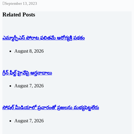
September 13, 2023
Related Posts
ఎమ్మార్పీఎస్ పోరాట ఫలితమే ఆరోగ్యశ్రీ పథకం
August 8, 2026
గ్రీన్ ఫీల్డ్ హైవేపై ఆర్తనాదాలు
August 7, 2026
సోషల్‌ ‌మీడియాలో ప్రచారంతో ప్రజలను మభ్యపెట్టలేరు
August 7, 2026