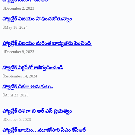
December 2, 2023
హ్యాట్రిక్‌ విజయం సాధించబోతున్నాం
May 18, 2024
హ్యాట్రిక్ విజయం మరింత బాధ్యతను పెంచింది
December 9, 2023
హ్యాట్రిక్‌ ‌విక్టరీతో ఆశీర్వదించండి
September 14, 2024
‌హ్యాట్రిక్‌ ‌దిశగా అడుగులు..
April 23, 2023
హ్యాట్రిక్ దిశ గా బి ఆర్ ఎస్ ప్రభుత్వం
October 5, 2023
హ్యాట్రిక్‌ ‌ఖాయం…మూడోసారి సీఎం కేసీఆరే