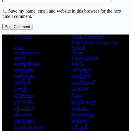
Save my name, email and website in this browser for the next
time I comment.
Post Comment
24 గంటలు
Balala Bharatham
Bharat jodo yatra special
Crime
English
entertainment
Shoba
Sports
Uncategorized
అంతర్జాతీయం
అరుగు
అవర్గీకృతం
ఆద్యాత్మికం
ఆధ్యాత్మికం
ఆంధ్రప్రదేశ్
ఆరోగ్య శ్రీ
ఎడిటోరియల్
ఎన్నారై
ఎలమంద
కవితా శాల
క్రీడలు
క్లాస్ రూమ్
ఖుల్లమ్ ఖుల్లా
గెస్ట్ ఎడిటర్
జాతీయం
తెలంగాణ
తెలంగాణార్థం
దక్కన్.కామ్
పాలిటిక్స్
పీపుల్స్ ‌మీడియా
పెన్ డ్రైవ్