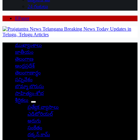
24 గంటలు
EPaper
ముఖ్యాంశాలు
జాతీయం
తెలంగాణ
ఆంధ్రప్రదేశ్
తెలంగాణార్థం
సన్నివేశం
బొమ్మా బొరుసు
సాహిత్యం-శోభ
శీర్షికలు
ప్రత్యేక వ్యాసాలు
ఎడిటోరియల్
అరుగు
సంకేతం
దక్కన్.కామ్