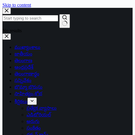
Skip to content
No results
ముఖ్యాంశాలు
జాతీయం
తెలంగాణ
ఆంధ్రప్రదేశ్
తెలంగాణార్థం
సన్నివేశం
బొమ్మా బొరుసు
సాహిత్యం-శోభ
శీర్షికలు
ప్రత్యేక వ్యాసాలు
ఎడిటోరియల్
అరుగు
సంకేతం
దక్కన్.కామ్