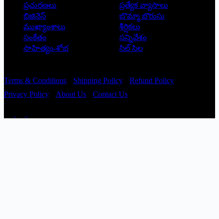
ప్రచురణలు
ప్రత్యేక వ్యాసాలు
బిజినెస్
బొమ్మా బొరుసు
ముఖ్యాంశాలు
శీర్షికలు
సంకేతం
సన్నివేశం
సాహిత్యం-శోభ
సిల్ సిల
Copyright © 2026 - Prajatantra
Terms & Conditions
Shipping Policy
Refund Policy
Privacy Policy
About Us
Contact Us