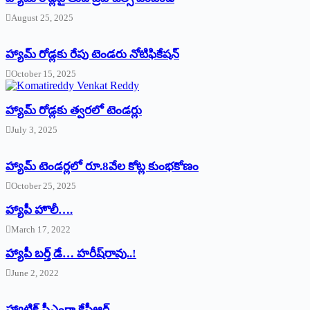
August 25, 2025
హ్యామ్‌ రోడ్లకు రేపు టెండరు నోటిఫికేషన్‌
October 15, 2025
హ్యామ్‌ రోడ్లకు త్వరలో టెండర్లు
July 3, 2025
హ్యామ్‌ ‌టెండర్లలో రూ.8వేల కోట్ల కుంభకోణం
October 25, 2025
హ్యాపీ హొలీ….
March 17, 2022
హ్యాపీ బర్త్ ‌డే… హరీష్‌రావు..!
June 2, 2022
హ్యాట్రిక్‌ ‌సీఎంగా కేసీఆర్‌