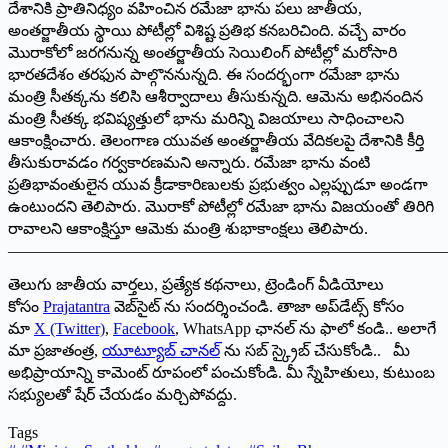
దేశానికి ప్రాతినిధ్యం వహించిన రమేజా భాను పలు జాతీయ,
అంతర్జాతీయ స్థాయి పోటీల్లో విశిష్ట ప్రతిభ కనబరిచింది. వచ్చే వారం
మొరాకోలో జరగనున్న అంతర్జాతీయ సెయిలింగ్ పోటీల్లో మరోసారి
భారతదేశం తరఫున పాల్గొననున్నది. ఈ సందర్భంగా రమేజా భాను
మంత్రి సీతక్కను కలిసి ఆశీర్వాదాలు తీసుకున్నది. ఆమెను అభినందిన
మంత్రి సీతక్క భవిష్యత్తులో భాను మరిన్ని విజయాలు సాధించాలని
ఆకాంక్షించారు. తెలంగాణ యువత అంతర్జాతీయ వేదికలపై దేశానికి కీర్తి
తీసుకురావడం గర్వకారణమని అన్నారు. రమేజా భాను వంటి
ప్రతిభావంతులైన యువ క్రీడాకారిణులకు ప్రభుత్వం ఎల్లప్పుడూ అండగా
ఉంటుందని తెలిపారు. మొరాకో పోటీల్లో రమేజా భాను విజయంతో తిరిగి
రావాలని ఆకాంక్షిస్తూ ఆమెకు మంత్రి శుభాకాంక్షలు తెలిపారు.
———————————————————————————
తెలుగు జాతీయ వార్తలు, ప్రత్యేక కథనాలు, ట్రెండింగ్ వీడియోలు
కోసం
Prajatantra
వెబ్‌సైట్ ను సందర్శించండి. తాజా అప్‌డేట్స్ కోసం
మా
X (Twitter)
,
Facebook
, WhatsApp ఛానల్ ను ఫాలో కండి.. అలాగే
మా ప్రజాతంత్ర,
యూట్యూబ్ చానల్
ను సబ్ స్క్రైబ్ చేసుకోండి.. మీ
అభిప్రాయాన్ని కామెంట్ రూపంలో పంచుకోండి. మీ స్నేహితులు, కుటుంబ
సభ్యులతో షేర్ చేయడం మర్చిపోవద్దు.
Tags