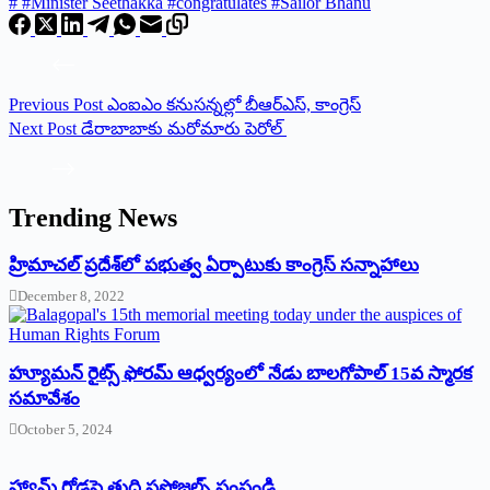
#
#Minister Seethakka #congratulates #Sailor Bhanu
Previous
Post
ఎంఐఎం కనుసన్నల్లో బీఆర్‌ఎస్, కాంగ్రెస్
Next
Post
డేరాబాబాకు మరోమారు పెరోల్‌
Trending News
‌హ్రిమాచల్‌ ‌ప్రదేశ్‌లో పభుత్వ ఏర్పాటుకు కాంగ్రెస్‌ ‌సన్నాహాలు
December 8, 2022
హ్యూమన్‌ రైట్స్‌ ఫోరమ్‌ ఆధ్వర్యంలో నేడు బాలగోపాల్‌ 15వ స్మారక
సమావేశం
October 5, 2024
హ్యామ్‌ రోడ్లపై తుది ప్రపోజల్స్‌ పంపండి