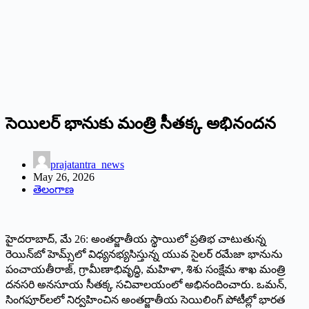
సెయిలర్ భానుకు మంత్రి సీతక్క అభినందన
prajatantra_news
May 26, 2026
తెలంగాణ
హైదరాబాద్, మే 26: అంతర్జాతీయ స్థాయిలో ప్రతిభ చాటుతున్న
రెయిన్‌బో హెమ్స్‌లో విధ్యనభ్యసిస్తున్న యువ సైలర్ రమేజా భానును
పంచాయతీరాజ్, గ్రామీణాభివృద్ధి, మహిళా, శిశు సంక్షేమ శాఖ మంత్రి
దనసరి అనసూయ సీతక్క సచివాలయంలో అభినందించారు. ఒమన్,
సింగపూర్‌లలో నిర్వహించిన అంతర్జాతీయ సెయిలింగ్ పోటీల్లో భారత