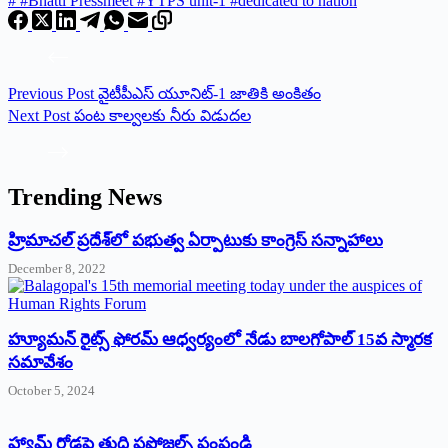
#
#Bhatti Pressmeet #YTPS unit-1 #dedicated to nation
Previous
Post
వైటీపీఎస్‌ యూనిట్‌-1 జాతికి అంకితం
Next
Post
పంట కాల్వలకు నీరు విడుదల
Trending News
‌హ్రిమాచల్‌ ‌ప్రదేశ్‌లో పభుత్వ ఏర్పాటుకు కాంగ్రెస్‌ ‌సన్నాహాలు
December 8, 2022
హ్యూమన్‌ రైట్స్‌ ఫోరమ్‌ ఆధ్వర్యంలో నేడు బాలగోపాల్‌ 15వ స్మారక
సమావేశం
October 5, 2024
హ్యామ్‌ రోడ్లపై తుది ప్రపోజల్స్‌ పంపండి