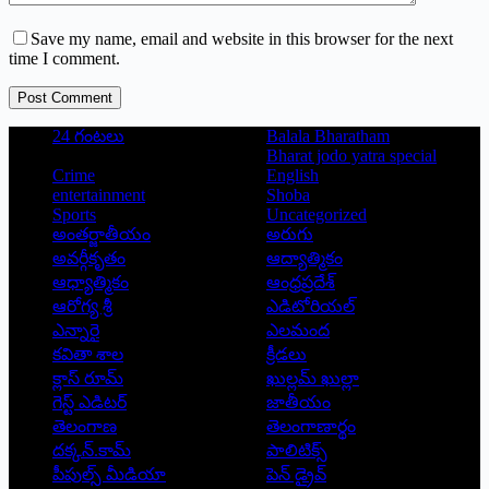
Save my name, email and website in this browser for the next
time I comment.
Post Comment
24 గంటలు
Balala Bharatham
Bharat jodo yatra special
Crime
English
entertainment
Shoba
Sports
Uncategorized
అంతర్జాతీయం
అరుగు
అవర్గీకృతం
ఆద్యాత్మికం
ఆధ్యాత్మికం
ఆంధ్రప్రదేశ్
ఆరోగ్య శ్రీ
ఎడిటోరియల్
ఎన్నారై
ఎలమంద
కవితా శాల
క్రీడలు
క్లాస్ రూమ్
ఖుల్లమ్ ఖుల్లా
గెస్ట్ ఎడిటర్
జాతీయం
తెలంగాణ
తెలంగాణార్థం
దక్కన్.కామ్
పాలిటిక్స్
పీపుల్స్ ‌మీడియా
పెన్ డ్రైవ్