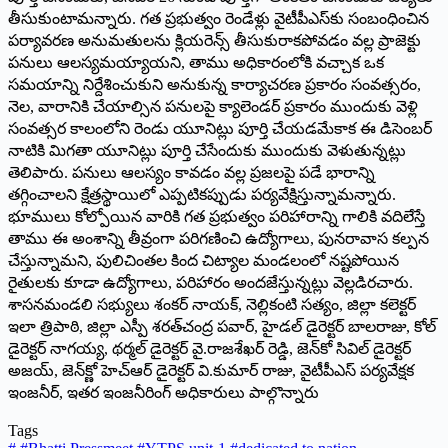
తీసుకుంటామన్నారు. గత ప్రభుత్వం రెండేళ్లు వైటీపీఎస్‌కు సంబంధించిన
పర్యావరణ అనుమతులను క్లియరెన్స్‌ తీసుకురాకపోవడం వల్ల ప్రాజెక్టు
పనులు ఆలస్యమయ్యాయని, తాము అధికారంలోకి వచ్చాక ఒక
సమయాన్ని నిర్దేశించుకుని అనుకున్న కార్యాచరణ ప్రకారం సంవత్సరం,
నెల, వారానికి చేయాల్సిన పనులపై క్యాలెండర్‌ ప్రకారం ముందుకు వెళ్లి
సంవత్సర కాలంలోని రెండు యూనిట్లు పూర్తి చేయడమేకాక ఈ డిసెంబర్‌
నాటికి మిగతా యూనిట్లు పూర్తి చేసేందుకు ముందుకు వెళుతున్నట్లు
తెలిపారు. పనులు ఆలస్యం కావడం వల్ల ప్రజలపై పడే భారాన్ని
తగ్గించాలని క్షేత్రస్థాయిలో ఎప్పటికప్పుడు పర్యవేక్షిస్తున్నామన్నారు.
భూములు కోల్పోయిన వారికి గత ప్రభుత్వం పరిహారాన్ని గాలికి వదిలేస్తే
తాము ఈ అంశాన్ని తీవ్రంగా పరిగణించి ఉద్యోగాలు, పునరావాస కల్పన
చేస్తున్నామని, పులిచింతల కింద చిట్యాల మండలంలో నష్టపోయిన
రైతులకు కూడా ఉద్యోగాలు, పరిహారం అందజేస్తున్నట్లు వెల్లడిరచారు.
శాసనమండలి సభ్యులు శంకర్‌ నాయక్‌, నెల్లికంటి సత్యం, జిల్లా కలెక్టర్‌
ఇలా త్రిపాఠి, జిల్లా ఎస్పీ శరత్‌చంద్ర పవార్‌, హైడల్‌ డైరెక్టర్‌ బాలరాజు, కోల్‌
డైరెక్టర్‌ నాగయ్య, థర్మల్‌ డైరెక్టర్‌ వై.రాజశేఖర్‌ రెడ్డి, జెన్‌కో సివిల్‌ డైరెక్టర్‌
అజయ్‌, జెన్‌క్ణో హెచ్‌ఆర్‌ డైరెక్టర్‌ వి.కుమార్‌ రాజు, వైటీపీఎస్‌ పర్యవేక్షక
ఇంజనీర్‌, ఇతర ఇంజనీరింగ్‌ అధికారులు పాల్గొన్నారు
Tags