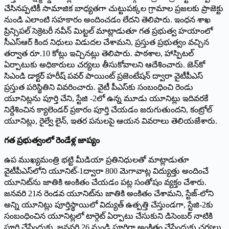
చేసినప్పటికీ సామాజిక బాధ్యతగా చుట్టుపక్కల గ్రామాల ప్రజలకు ప్రాజెక్టు
నుండి ఎలాంటి సహకారం అందించడం లేదని తెలిపారు. ఇంధన శాఖ
ప్రిన్సిపల్‌ సెక్రెటరీ నవీన్‌ మిట్టల్‌ మాట్లాడుతూ గత ప్రభుత్వ హయాంలో
సీఎస్‌ఆర్‌ కింద నిధులు విడుదల చేశామని, ప్రస్తుత ప్రభుత్వం వచ్చిన
తర్వాత రూ.10 కోట్లు ఇచ్చినట్లు తెలిపారు. పాఠశాల, హాస్పిటల్‌
ఏర్పాటుకు అధికారులు చర్యలు తీసుకోవాలని ఆదేశించారు. జెన్‌కో
సిఎండి డాక్టర్‌ హరీష్‌ పవర్‌ పాయింట్‌ ప్రజెంటేషన్‌ ద్వారా వైటీపీఎస్‌
ప్రస్తుత పరిస్థితిని వివరించారు. వైటీ పీఎస్‌కు సంబంధించి రెండు
యూనిట్లను పూర్తి చేని, స్టేజి -2లో ఉన్న మూడు యూనిట్లు ఇదివరకే
నిర్దేశించిన క్యాలెండర్‌ ప్రకారం పూర్తి చేయడం జరుగుతుందని, కంట్రోల్‌
యూనిట్లు, రైల్వే లైన్‌, ఇతర పనులపై ఆయన వివరాలు తెలియజేశారు.
గత ప్రభుత్వంలో రెండేళ్ల జాప్యం
ఉప ముఖ్యమంత్రి భట్టి మీడియా ప్రతినిధులతో మాట్లాడుతూ
వైటీపీఎస్‌లోని యూనిట్‌-1ద్వారా 800 మెగావాట్ల విద్యుత్తు అందించే
యూనిట్‌ను జాతికి అంకితం చేయడం పట్ల సంతోషం వ్యక్తం చేశారు.
జనవరి 21న రెండవ యూనిట్‌ను జాతికి అంకితం చేశామని, స్టేజ్‌-లోని
అన్ని యూనిట్లు పూర్తిస్థాయిలో విద్యుత్‌ ఉత్పత్తి చేస్తుండగా, స్టేజి-2కు
సంబంధించిన యూనిట్లలో టార్గెట్‌ ఏర్పాటు చేసుకుని డిసెంబర్‌ నాటికి
పూర్తి చేసేందుకు, జనవరి 26 నుండి పూర్తిగా అంకితం చేసేందుకు చర్యలు