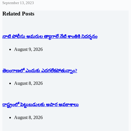
September 13, 2023
Related Posts
నాటి పోలీసు అమరుల త్యాగాలే నేటి శాంతికి నిదర్శనం
August 9, 2026
తెలంగాణలో ఎందుకు ఎదగలేకపోతున్నాం?
August 8, 2026
రాష్ట్రంలో పెట్టుబడులకు అపార అవకాశాలు
August 8, 2026