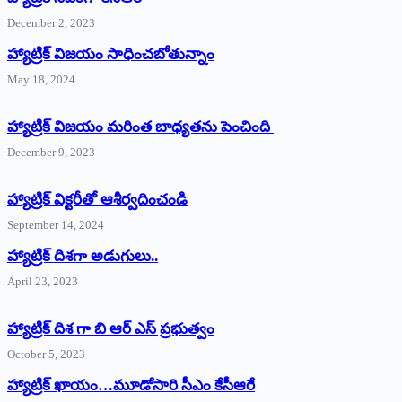
December 2, 2023
హ్యాట్రిక్‌ విజయం సాధించబోతున్నాం
May 18, 2024
హ్యాట్రిక్ విజయం మరింత బాధ్యతను పెంచింది
December 9, 2023
హ్యాట్రిక్‌ ‌విక్టరీతో ఆశీర్వదించండి
September 14, 2024
‌హ్యాట్రిక్‌ ‌దిశగా అడుగులు..
April 23, 2023
హ్యాట్రిక్ దిశ గా బి ఆర్ ఎస్ ప్రభుత్వం
October 5, 2023
హ్యాట్రిక్‌ ‌ఖాయం…మూడోసారి సీఎం కేసీఆరే