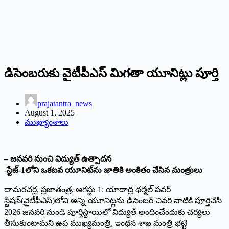
డిసెంబరుకు వైటీపీఎస్‌ మిగతా యూనిట్లు పూర్తి
prajatantra_news
August 1, 2025
ముఖ్యాంశాలు
– జనవరి నుంచి విద్యుత్‌ ఉత్పాదన
-స్టేజ్‌-1లోని ఒకటవ యూనిట్‌ను జాతికి అంకితం చేసిన మంత్రులు
దామరచర్ల, ప్రజాతంత్ర, ఆగస్టు 1: యాదాద్రి థర్మల్‌ పవర్‌
స్టేషన్‌(వైటీపీఎస్‌)లోని అన్ని యూనిట్లను డిసెంబర్‌ చివరి నాటికి పూర్తిచేసి
2026 జనవరి నుండి పూర్తిస్థాయిలో విద్యుత్‌ అందించేందుకు చర్యలు
తీసుకుంటామని ఉప ముఖ్యమంత్రి, ఇంధన శాఖ మంత్రి భట్టి