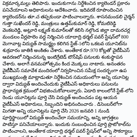
విక్రమార్కమల్లు తెలిపారు. ఇందుకుగాను నిర్దేశించిన క్యాలెండర్‌ ప్రకారం
పనిచేయాలని అధికారులను ఆదేశించారు. ఇదివరకే రూపొందించిన
క్యాలెండర్‌ను తూ.చ తప్పకుండా పాటించాలన్నారు. శాసనమండలి చైర్మన్‌
గుత్తా సుఖేందర్‌ రెడ్డి, మంత్రులు ఉత్తమ్‌కుమార్‌ రెడ్డి, కోమటిరెడ్డి
వెంకటరెడ్డి, అట్లూరి లక్ష్మణ్‌ కుమార్‌లతో కలిసి నల్గొండ జిల్లా దామరచర్ల
మండలం వీర్లపాలెం వద్ద నిర్మించిన యాదాద్రి థర్మల్‌ పవర్‌ స్టేషన్‌లో 800
మెగావాట్ల విద్యుత్‌ సామర్థ్యం కలిగిన స్టేజ్‌-1లోని ఒకటవ యూనిట్‌ను
శుక్రవారం జాతికి అంకితం చేశారు. అంతేకాక రూ.970 కోట్లతో వైటీపీఎస్‌
ఆవరణలో నిర్మించనున్న ఇంటిగ్రేటెడ్‌ టౌన్‌షిప్‌ పనులకు శంకుస్థాపన
చేశారు. అలాగే వనమహోత్సవం కింద మొక్కలు నాటారు. అనంతరం
వైటీపీిఎస్‌ సమావేశ మందిరంలో నిర్వహించిన సమీక్ష సందర్భంగా ఉప
ముఖ్యమంత్రి మాట్లాడుతూ నిర్దేశించిన సమయంలోగా అన్ని యూనిట్ల
ద్వారా విద్యుత్‌ అందించేందుకు వైటీపీఎస్‌ అధికారులు పనులను
ప్రాధాన్యత క్రమంలో విభజించుకోవాలన్నారు. ఏడాది కాలంలోనే స్టేజ్‌-లోని
రెండు యూనిట్లను పూర్తి చేసి విద్యుత్‌ అందించడం పట్ల ఆయన
వైటీపీఎస్‌ అధికారులు, సిబ్బందిని అభినందించారు . డిసెంబర్‌లోగా
మిగతా అన్ని యూనిట్లను పూర్తి చేసి 2026 జనవరి 1 నుండి
పూర్తిస్థాయిలో విద్యుత్‌ అందించేలా సమయాన్ని, అన్ని జాగ్రత్తలు
పాటిస్తూ పనిచేయాలన్నారు. ఇందుకు సంబంధించిన పూర్తి ప్రొటోకాల్‌ను
పాటించాలని, అంతేకాక యాదాద్రి థర్మల్‌ పవర్‌ స్టేషన్‌లో అన్ని సౌకర్యాలు