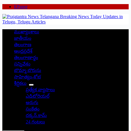
EPaper
ముఖ్యాంశాలు
జాతీయం
తెలంగాణ
ఆంధ్రప్రదేశ్
తెలంగాణార్థం
సన్నివేశం
బొమ్మా బొరుసు
సాహిత్యం-శోభ
శీర్షికలు
ప్రత్యేక వ్యాసాలు
ఎడిటోరియల్
అరుగు
సంకేతం
దక్కన్.కామ్
24 గంటలు