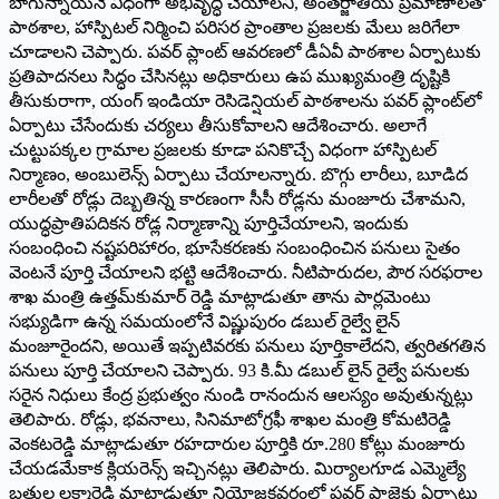
బాగున్నాయనే విధంగా అభివృద్ధి చేయాలని, అంతర్జాతీయ ప్రమాణాలతో
పాఠశాల, హాస్పిట‌ల్‌ నిర్మించి పరిసర ప్రాంతాల ప్రజలకు మేలు జరిగేలా
చూడాలని చెప్పారు. పవర్‌ ప్లాంట్‌ ఆవరణలో డీఏవీ పాఠశాల ఏర్పాటుకు
ప్రతిపాదనలు సిద్ధం చేసినట్లు అధికారులు ఉప ముఖ్యమంత్రి దృష్టికి
తీసుకురాగా, యంగ్‌ ఇండియా రెసిడెన్షియల్‌ పాఠశాలను పవర్‌ ప్లాంట్‌లో
ఏర్పాటు చేసేందుకు చర్యలు తీసుకోవాలని ఆదేశించారు. అలాగే
చుట్టుపక్కల గ్రామాల ప్రజలకు కూడా పనికొచ్చే విధంగా హాస్పిటల్‌
నిర్మాణం, అంబులెన్స్‌ ఏర్పాటు చేయాలన్నారు. బొగ్గు లారీలు, బూడిద
లారీలతో రోడ్లు దెబ్బతిన్న కారణంగా సీసీ రోడ్లను మంజూరు చేశామని,
యుద్ధప్రాతిపదికన రోడ్ల నిర్మాణాన్ని పూర్తిచేయాలని, ఇందుకు
సంబంధించి నష్టపరిహారం, భూసేకరణకు సంబంధించిన పనులు సైతం
వెంటనే పూర్తి చేయాలని భట్టి ఆదేశించారు. నీటిపారుదల, పౌర సరఫరాల
శాఖ మంత్రి ఉత్తమ్‌కుమార్‌ రెడ్డి మాట్లాడుతూ తాను పార్లమెంటు
సభ్యుడిగా ఉన్న సమయంలోనే విష్ణుపురం డబుల్‌ రైల్వే లైన్‌
మంజూరైందని, అయితే ఇప్పటివరకు పనులు పూర్తికాలేదని, త్వరితగతిన
పనులు పూర్తి చేయాలని చెప్పారు. 93 కి.మీ డబుల్‌ లైన్‌ రైల్వే పనులకు
సరైన నిధులు కేంద్ర ప్రభుత్వం నుండి రానందున ఆలస్యం అవుతున్నట్లు
తెలిపారు. రోడ్లు, భవనాలు, సినిమాటోగ్రఫీ శాఖల మంత్రి కోమటిరెడ్డి
వెంకటరెడ్డి మాట్లాడుతూ రహదారుల పూర్తికి రూ.280 కోట్లు మంజూరు
చేయడమేకాక క్లియరెన్స్‌ ఇచ్చినట్లు తెలిపారు. మిర్యాలగూడ ఎమ్మెల్యే
బత్తుల లక్ష్మారెడ్డి మాట్లాడుతూ నియోజకవర్గంలో ప్రవర్‌ ప్రాజెక్టు ఏర్పాటు