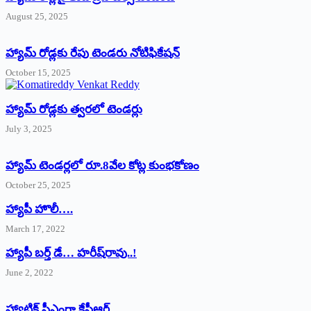
August 25, 2025
హ్యామ్‌ రోడ్లకు రేపు టెండరు నోటిఫికేషన్‌
October 15, 2025
హ్యామ్‌ రోడ్లకు త్వరలో టెండర్లు
July 3, 2025
హ్యామ్‌ ‌టెండర్లలో రూ.8వేల కోట్ల కుంభకోణం
October 25, 2025
హ్యాపీ హొలీ….
March 17, 2022
హ్యాపీ బర్త్ ‌డే… హరీష్‌రావు..!
June 2, 2022
హ్యాట్రిక్‌ ‌సీఎంగా కేసీఆర్‌