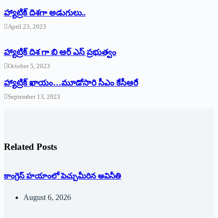
‌హ్యాట్రిక్‌ ‌దిశగా అడుగులు..
April 23, 2023
హ్యాట్రిక్ దిశ గా బి ఆర్ ఎస్ ప్రభుత్వం
October 5, 2023
హ్యాట్రిక్‌ ‌ఖాయం…మూడోసారి సీఎం కేసీఆరే
September 13, 2023
Related Posts
కాంగ్రెస్ హయాంలో పెచ్చుమీరిన అవినీతి
August 6, 2026