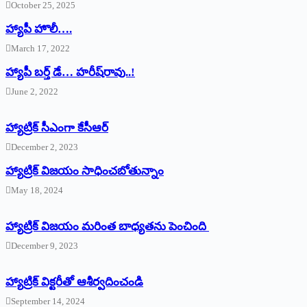
October 25, 2025
హ్యాపీ హొలీ….
March 17, 2022
హ్యాపీ బర్త్ ‌డే… హరీష్‌రావు..!
June 2, 2022
హ్యాట్రిక్‌ ‌సీఎంగా కేసీఆర్‌
December 2, 2023
హ్యాట్రిక్‌ విజయం సాధించబోతున్నాం
May 18, 2024
హ్యాట్రిక్ విజయం మరింత బాధ్యతను పెంచింది
December 9, 2023
హ్యాట్రిక్‌ ‌విక్టరీతో ఆశీర్వదించండి
September 14, 2024