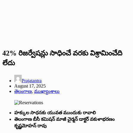
42% రిజర్వేషన్లు సాధించే వరకు విశ్రామించేది
లేదు
Prajatantra
August 17, 2025
తెలంగాణ
,
ముఖ్యాంశాలు
హక్కుల సాధనకు యువ‌త‌ ముందుకు రావాలి
తెలంగాణ బీసీ కమిషన్ మాజీ చైర్మన్ డాక్ట‌ర్ వకుళాభరణం
కృష్ణమోహన్ రావు