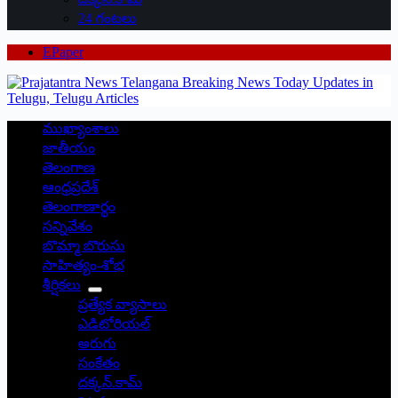
24 గంటలు
EPaper
ముఖ్యాంశాలు
జాతీయం
తెలంగాణ
ఆంధ్రప్రదేశ్
తెలంగాణార్థం
సన్నివేశం
బొమ్మా బొరుసు
సాహిత్యం-శోభ
శీర్షికలు
ప్రత్యేక వ్యాసాలు
ఎడిటోరియల్
అరుగు
సంకేతం
దక్కన్.కామ్