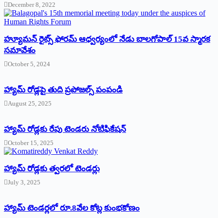
December 8, 2022
హ్యూమన్‌ రైట్స్‌ ఫోరమ్‌ ఆధ్వర్యంలో నేడు బాలగోపాల్‌ 15వ స్మారక
సమావేశం
October 5, 2024
హ్యామ్‌ రోడ్లపై తుది ప్రపోజల్స్‌ పంపండి
August 25, 2025
హ్యామ్‌ రోడ్లకు రేపు టెండరు నోటిఫికేషన్‌
October 15, 2025
హ్యామ్‌ రోడ్లకు త్వరలో టెండర్లు
July 3, 2025
హ్యామ్‌ ‌టెండర్లలో రూ.8వేల కోట్ల కుంభకోణం