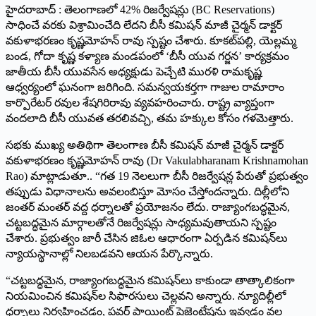
హైదరాబాద్ : తెలంగాణ‌లో 42% రిజర్వేషన్లు (BC Reservations)
సాధించే వరకు విశ్రామించేది లేదని బీసీ కమిషన్ మాజీ చైర్మన్ డాక్ట‌ర్
వకుళాభరణం కృష్ణమోహన్ రావు స్ప‌ష్టం చేశారు. కూకట్‌పల్లి, యెల్లమ్మ
బండ, గోదా కృష్ణ కళ్యాణ మండపంలో ‘బీసీ యువ గర్జన’ కార్యక్రమం
జాతీయ బీసీ యువసేన అధ్యక్షుడు పెచ్చేటి మురళి రామకృష్ణ
ఆధ్వర్యంలో ఘనంగా జరిగింది. సమన్వయకర్తగా గాజుల రామారాం
కార్పొరేటర్ రవుల శేషగిరిరావు వ్యవహరించారు. రాష్ట్ర వ్యాప్తంగా
వందలాది బీసీ యువత తరలివచ్చి, తమ హక్కుల కోసం గళమెత్తారు.
సభకు ముఖ్య అతిథిగా తెలంగాణ బీసీ కమిషన్ మాజీ చైర్మన్ డాక్ట‌ర్‌
వకుళాభరణం కృష్ణమోహన్ రావు (Dr Vakulabharanam Krishnamohan
Rao) మాట్లాడుతూ.. “గత 19 నెలలుగా బీసీ రిజర్వేషన్ల పేరుతో ప్రభుత్వం
తప్పుడు విధానాలను అవలంబిస్తూ మోసం చేస్తోంద‌న్నారు. దిల్లీలోని
జంతర్ మంతర్ వద్ద ధర్నాలతో ప్రయోజనం లేదు. రాజ్యాంగబద్ధమైన,
చట్టబద్ధమైన మార్గాలతోనే రిజర్వేషన్లు సాధ్యమవుతాయని స్పష్టం
చేశారు. ప్రభుత్వం జారీ చేసిన జిఓల ఆధారంగా ఏర్పడిన కమిషన్‌లు
న్యాయస్థానాల్లో నిలబడవని ఆయన పేర్కొన్నారు.
“చట్టబద్ధమైన, రాజ్యాంగబద్ధమైన కమిషన్‌లు కాకుండా తాత్కాలికంగా
నియమించిన కమిషన్‌ల సిఫారసులు చెల్లవని అన్నారు. న్యూదిల్లీలో
ధర్నాలు నిర్వ‌హించ‌డం, పవర్ పాయింట్ ప్రెజెంటేషన్లు ఇవ్వడం వ‌ల్ల‌