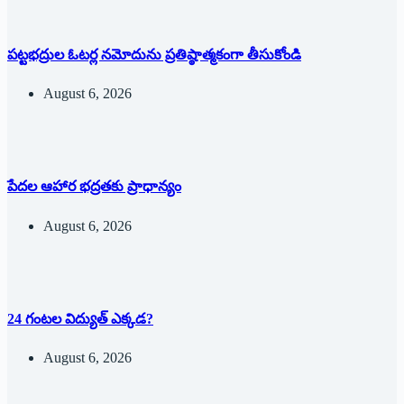
పట్టభద్రుల ఓటర్ల నమోదును ప్రతిష్ఠాత్మకంగా తీసుకోండి
August 6, 2026
పేదల ఆహార భద్రతకు ప్రాధాన్యం
August 6, 2026
24 గంటల విద్యుత్ ఎక్కడ?
August 6, 2026