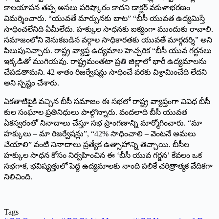
కాలయాపన తప్ప అసలు పరిష్కారం కాదని డాక్ట‌ర్‌ వకుళాభరణం
విమర్శించారు. “యువతే మార్పున‌కు బాట” “బీసీ యువత ఉద్యమిస్తే
సాధించలేనిది ఏమీలేదు. హక్కుల సాధనకు ఐక్యంగా ముందుకు రావాలి.
సమాజంలోని వెనుకబడిన వర్గాల సాధికారతకు యువతే మార్గదర్శి” అని
పిలుపునిచ్చారు. రాష్ట్ర వ్యాప్త ఉద్యమాల హెచ్చరిక “బీసీ యువ గర్జనలు
ఇక్కడితో ముగియవు. రాష్ట్రమంతటా ప్రతి జిల్లాలో భారీ ఉద్యమాలను
చేపడతామ‌ని. 42 శాతం రిజర్వేషన్లు సాధించే వరకు విశ్రామించేది లేదని
అని స్ప‌ష్టం చేశారు.
ఏకతాటిపైకి వచ్చిన బీసీ సమాజం ఈ సభలో రాష్ట్ర వ్యాప్తంగా వివిధ బీసీ
కుల సంఘాల ప్రతినిధులు పాల్గొన్నారు. వందలాది బీసీ యువత
ఏకస్వరంతో నినాదాలు చేస్తూ సభ ప్రాంగణాన్ని మార్మోగించారు. “మా
హక్కులు – మా రిజర్వేషన్లు”, “42% సాధించాలి – వెంటనే అమలు
చేయాలి” వంటి నినాదాలు ప్రత్యేక ఉత్సాహాన్ని తెచ్చాయి. బీసీల
హక్కుల సాధన కోసం నిర్వహించిన ఈ ‘బీసీ యువ గర్జన’ కేవలం ఒక
సభగాక, భవిష్యత్తులో పెద్ద ఉద్యమాలకు నాంది పలికే చరిత్రాత్మక వేదికగా
నిలిచింది.
Tags