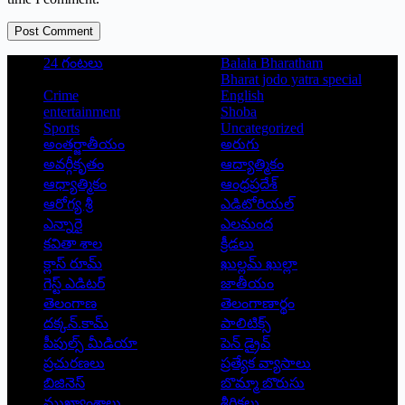
Post Comment
24 గంటలు
Balala Bharatham
Bharat jodo yatra special
Crime
English
entertainment
Shoba
Sports
Uncategorized
అంతర్జాతీయం
అరుగు
అవర్గీకృతం
ఆద్యాత్మికం
ఆధ్యాత్మికం
ఆంధ్రప్రదేశ్
ఆరోగ్య శ్రీ
ఎడిటోరియల్
ఎన్నారై
ఎలమంద
కవితా శాల
క్రీడలు
క్లాస్ రూమ్
ఖుల్లమ్ ఖుల్లా
గెస్ట్ ఎడిటర్
జాతీయం
తెలంగాణ
తెలంగాణార్థం
దక్కన్.కామ్
పాలిటిక్స్
పీపుల్స్ ‌మీడియా
పెన్ డ్రైవ్
ప్రచురణలు
ప్రత్యేక వ్యాసాలు
బిజినెస్
బొమ్మా బొరుసు
ముఖ్యాంశాలు
శీర్షికలు