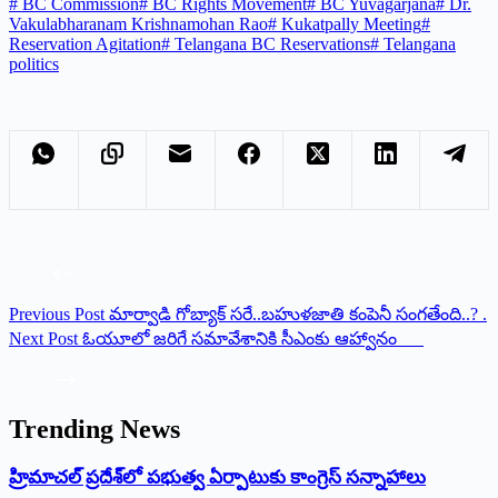
#
BC Commission
#
BC Rights Movement
#
BC Yuvagarjana
#
Dr.
Vakulabharanam Krishnamohan Rao
#
Kukatpally Meeting
#
Reservation Agitation
#
Telangana BC Reservations
#
Telangana
politics
Previous
Post
మార్వాడి గోబ్యాక్‌ సరే..బహుళజాతి కంపెనీ సంగతేంది..? .
Next
Post
ఓయూలో జరిగే సమావేశానికి సీఎంకు ఆహ్వానం
Trending News
‌హ్రిమాచల్‌ ‌ప్రదేశ్‌లో పభుత్వ ఏర్పాటుకు కాంగ్రెస్‌ ‌సన్నాహాలు