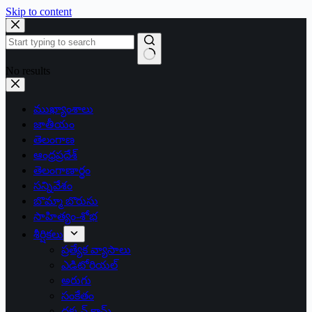
Skip to content
No results
ముఖ్యాంశాలు
జాతీయం
తెలంగాణ
ఆంధ్రప్రదేశ్
తెలంగాణార్థం
సన్నివేశం
బొమ్మా బొరుసు
సాహిత్యం-శోభ
శీర్షికలు
ప్రత్యేక వ్యాసాలు
ఎడిటోరియల్
అరుగు
సంకేతం
దక్కన్.కామ్