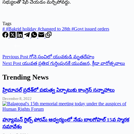
సభ్యులతో షేర్ చేయడం మర్చిపోవద్దు.
Tags
#
#Bakrid holiday #changed to 28th #Govt issued orders
Previous
Post
గోనె సంచిలో యువకుడి మృత‌దేహం
Next
Post
యువత ప్రతిభ గుర్తింపునకే యువజన, క్రీడా వారోత్సవాలు
Trending News
‌హ్రిమాచల్‌ ‌ప్రదేశ్‌లో పభుత్వ ఏర్పాటుకు కాంగ్రెస్‌ ‌సన్నాహాలు
December 8, 2022
హ్యూమన్‌ రైట్స్‌ ఫోరమ్‌ ఆధ్వర్యంలో నేడు బాలగోపాల్‌ 15వ స్మారక
సమావేశం