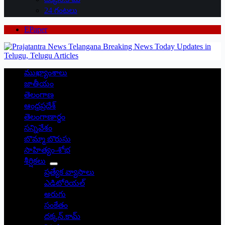
24 గంటలు
EPaper
ముఖ్యాంశాలు
జాతీయం
తెలంగాణ
ఆంధ్రప్రదేశ్
తెలంగాణార్థం
సన్నివేశం
బొమ్మా బొరుసు
సాహిత్యం-శోభ
శీర్షికలు
ప్రత్యేక వ్యాసాలు
ఎడిటోరియల్
అరుగు
సంకేతం
దక్కన్.కామ్