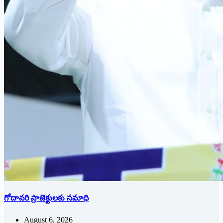
గోదావరి ప్రాజెక్టులకు సమాధి
August 6, 2026