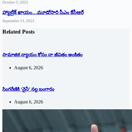
October 5, 2023
హ్యాట్రిక్‌ ‌ఖాయం…మూడోసారి సీఎం కేసీఆరే
September 13, 2023
Related Posts
సామాజిక న్యాయం కోసం నా జీవితం అంకితం
August 6, 2026
సింగరేణికి ‘నైనీ’ న‌ల్ల బంగారం
August 6, 2026