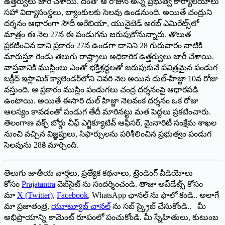
ఉత్తర్వులు జారీ చేశాయి. దీంతో ఆ రోజున అన్ని ప్రభుత్వ కార్యాలయాలు
సహా విద్యాసంస్థలు, బ్యాంకులకు సెలవు ఉండనుంది. అయితే చంద్రుని
దర్శనం ఆధారంగా సౌదీ అరేబియా, యునైటెడ్ అరబ్ ఎమిరేట్స్‌లో
మాత్రం ఈ నెల 27న ఈ పండుగను జరుపుకోనున్నారు. తొలుత
ప్రకటించిన దాని ప్రకారం 27న ఉండగా దానిని 28 గురువారం నాటికి
మారుస్తూ రెండు తెలుగు రాష్ట్రాలు అధికారిక ఉత్తర్వులు జారీ చేశాయి.
వాస్తవానికి ముస్లింలు ఎంతో భక్తిశ్రద్ధలతో జరుపుకునే పవిత్రమైన పండుగ
బక్రీద్ ఇస్లామిక్ క్యాలెండర్‌లోని చివరి నెల అయిన దుల్-హిజ్జా 10వ రోజు
వస్తుంది. ఆ ప్రకారం ముస్లిం పండుగలు చంద్ర దర్శనంపై ఆధారపడి
ఉంటాయి. అయితే ఈసారి దుల్ హిజ్జా నెలవంక దర్శనం ఒక రోజు
ఆలస్యం కావడంతో పండుగ తేదీ మారినట్టు మత పెద్దలు ప్రకటించారు.
తెలంగాణ వక్ఫ్ బోర్డు చీఫ్ ఎగ్జిక్యూటివ్ ఆఫీసర్, మైనారిటీ సంక్షేమ శాఖల
నుంచి వచ్చిన విజ్ఞప్తులు, సిఫార్సులను పరిశీలించిన ప్రభుత్వం పండుగ
సెలవును 28కి మార్చింది.
తెలుగు జాతీయ వార్తలు, ప్రత్యేక కథనాలు, ట్రెండింగ్ వీడియోలు
కోసం
Prajatantra
వెబ్‌సైట్ ను సందర్శించండి. తాజా అప్‌డేట్స్ కోసం
మా
X (Twitter)
,
Facebook
, WhatsApp ఛానల్ ను ఫాలో కండి.. అలాగే
మా ప్రజాతంత్ర,
యూట్యూబ్ చానల్
ను సబ్ స్క్రైబ్ చేసుకోండి.. మీ
అభిప్రాయాన్ని కామెంట్ రూపంలో పంచుకోండి. మీ స్నేహితులు, కుటుంబ