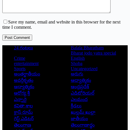
Save my name, email and website in this browser for the next
time I comment.
Post Comment
24 గంటలు
Balala Bharatham
Bharat jodo yatra special
Crime
English
entertainment
Shoba
Sports
Uncategorized
అంతర్జాతీయం
అరుగు
అవర్గీకృతం
ఆద్యాత్మికం
ఆధ్యాత్మికం
ఆంధ్రప్రదేశ్
ఆరోగ్య శ్రీ
ఎడిటోరియల్
ఎన్నారై
ఎలమంద
కవితా శాల
క్రీడలు
క్లాస్ రూమ్
ఖుల్లమ్ ఖుల్లా
గెస్ట్ ఎడిటర్
జాతీయం
తెలంగాణ
తెలంగాణార్థం