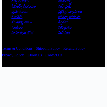
దక్కన్.కామ్
పాలిటిక్స్
పీపుల్స్ ‌మీడియా
పెన్ డ్రైవ్
ప్రచురణలు
ప్రత్యేక వ్యాసాలు
బిజినెస్
బొమ్మా బొరుసు
ముఖ్యాంశాలు
శీర్షికలు
సంకేతం
సన్నివేశం
సాహిత్యం-శోభ
సిల్ సిల
Copyright © 2026 - Prajatantra
Terms & Conditions
Shipping Policy
Refund Policy
Privacy Policy
About Us
Contact Us