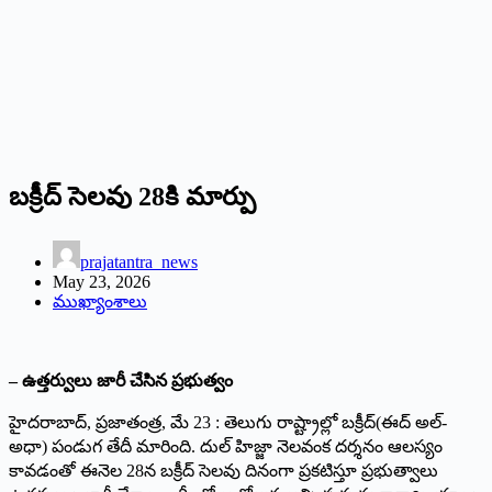
బక్రీద్ సెలవు 28కి మార్పు
prajatantra_news
May 23, 2026
ముఖ్యాంశాలు
– ఉత్తర్వులు జారీ చేసిన ప్రభుత్వం
హైదరాబాద్, ప్రజాతంత్ర, మే 23 : తెలుగు రాష్ట్రాల్లో బక్రీద్(ఈద్ అల్-
అధా) పండుగ తేదీ మారింది. దుల్ హిజ్జా నెలవంక దర్శనం ఆలస్యం
కావడంతో ఈనెల 28న బక్రీద్ సెలవు దినంగా ప్రకటిస్తూ ప్రభుత్వాలు