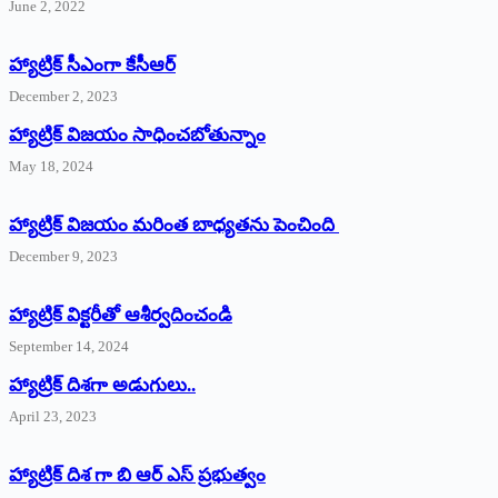
June 2, 2022
హ్యాట్రిక్‌ ‌సీఎంగా కేసీఆర్‌
December 2, 2023
హ్యాట్రిక్‌ విజయం సాధించబోతున్నాం
May 18, 2024
హ్యాట్రిక్ విజయం మరింత బాధ్యతను పెంచింది
December 9, 2023
హ్యాట్రిక్‌ ‌విక్టరీతో ఆశీర్వదించండి
September 14, 2024
‌హ్యాట్రిక్‌ ‌దిశగా అడుగులు..
April 23, 2023
హ్యాట్రిక్ దిశ గా బి ఆర్ ఎస్ ప్రభుత్వం