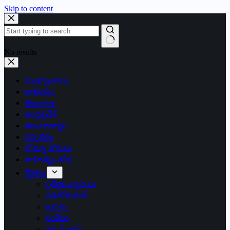
Skip to content
No results
ముఖ్యాంశాలు
జాతీయం
తెలంగాణ
ఆంధ్రప్రదేశ్
తెలంగాణార్థం
సన్నివేశం
బొమ్మా బొరుసు
సాహిత్యం-శోభ
శీర్షికలు
ప్రత్యేక వ్యాసాలు
ఎడిటోరియల్
అరుగు
సంకేతం
దక్కన్.కామ్