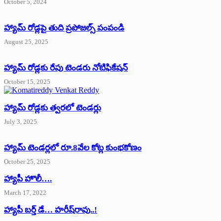
October 5, 2024
హ్యామ్‌ రోడ్లపై తుది ప్రపోజల్స్‌ పంపండి
August 25, 2025
హ్యామ్‌ రోడ్లకు రేపు టెండరు నోటిఫికేషన్‌
October 15, 2025
హ్యామ్‌ రోడ్లకు త్వరలో టెండర్లు
July 3, 2025
హ్యామ్‌ ‌టెండర్లలో రూ.8వేల కోట్ల కుంభకోణం
October 25, 2025
హ్యాపీ హొలీ….
March 17, 2022
హ్యాపీ బర్త్ ‌డే… హరీష్‌రావు..!