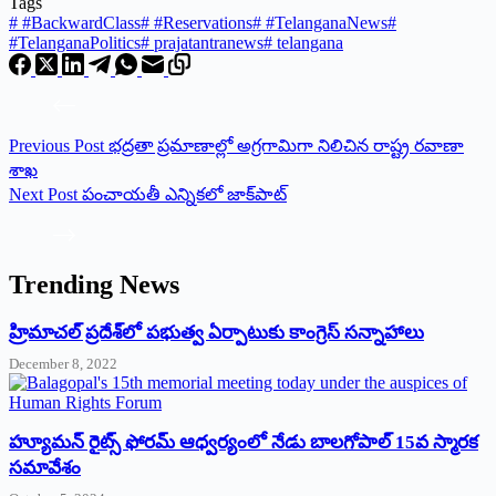
Tags
#
#BackwardClass
#
#Reservations
#
#TelanganaNews
#
#TelanganaPolitics
#
prajatantranews
#
telangana
Previous
Post
భద్రతా ప్రమాణాల్లో అగ్రగామిగా నిలిచిన రాష్ట్ర ర‌వాణా
శాఖ‌
Next
Post
పంచాయతీ ఎన్నికలో జాక్‌పాట్‌
Trending News
‌హ్రిమాచల్‌ ‌ప్రదేశ్‌లో పభుత్వ ఏర్పాటుకు కాంగ్రెస్‌ ‌సన్నాహాలు
December 8, 2022
హ్యూమన్‌ రైట్స్‌ ఫోరమ్‌ ఆధ్వర్యంలో నేడు బాలగోపాల్‌ 15వ స్మారక
సమావేశం