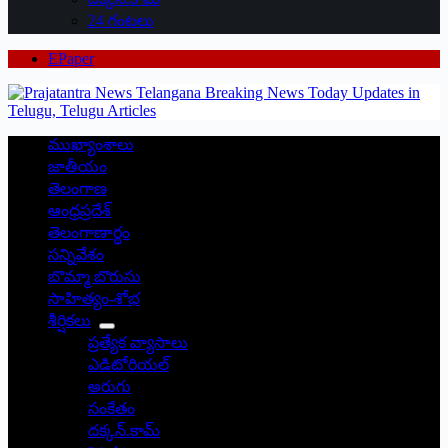
24 గంటలు
EPaper
ముఖ్యాంశాలు
జాతీయం
తెలంగాణ
ఆంధ్రప్రదేశ్
తెలంగాణార్థం
సన్నివేశం
బొమ్మా బొరుసు
సాహిత్యం-శోభ
శీర్షికలు
ప్రత్యేక వ్యాసాలు
ఎడిటోరియల్
అరుగు
సంకేతం
దక్కన్.కామ్