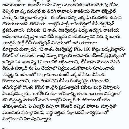
అనుగుణంగా ఆజామ్ జాహి మిల్లు మూతపడి బతుకుదెరువు కోసం
వెళ్ళిన వాళ్ళు వరంగల్ కు తిరిగి రావాలని కాకతీయ మెగా టెక్స్‌టైల్
పార్కును నిర్మించారన్నారు. కంపెనీలు వచ్చి ఇక్కడి యువతకు ఉపాధి
దొరుకుతుందని తెలిపారు. కాంగ్రెస్ పార్టీ కామారెడ్డిలో బీసీ డిక్లరేషన్
ప్రకటించారని, బీసీలకు 42 శాతం రిజర్వేషన్లు విద్య, ఉద్యోగ, రాజకీయ
అవకాశాలు కల్పిస్తాం అని బీసీ ఓట్లను దండుకున్నారని విమర్శించారు.
కాంగ్రెస్ పార్టీ బీసీ రిజర్వేషన్ విషయంలో ఐదు రకాలుగా
మాట్లాడుతున్నారని, 42 శాతం రిజర్వేషన్ల కోసం 160 కోట్లు ఖర్చుపెట్టారని
బీహార్ లో రాహుల్ గాంధీ డబ్బా కొట్టారని తెలిపారు. కేసీఆర్ ప్రభుత్వంలో
ఇచ్చిన 24 శాతాన్ని 17 శాతానికి తగ్గించారని, బీసీలను మోసం చేసిన
రేవంత్ సర్కార్ ను ఏం చేయాలో నిర్ణయించుకోవాలని సూచించారు.
నర్మెట్ట మండలంలో 17 గ్రామాలు ఉంటే ఒక్కటే సీటు బీసీలకు
కేటాయించారని, కుల గణన చేసి బీసీల రిజర్వేషన్లు తగ్గించారని,
తడిగుడ్డతో గొంతు కోసిన కాంగ్రెస్ ప్రభుత్వానికి బీసీలు బుద్ధి చెప్పాలని
పిలుపునిచ్చారు. కాకతీయ కళా తోరణాన్ని తెలంగాణ రాజ చిహ్నంలో
తొలగిస్తున్న వరంగల్ నుంచే కాంగ్రెస్ సర్కార్ కు పోరాటంతో కదం
తొక్కుతామని, ఏ ఎలక్షన్ వచ్చినా కేసీఆర్ ఇచ్చిన పోరాట స్ఫూర్తితో
ముందుకు సపాల్గొనండ, పెద్ద ఎత్తున దీక్షా దివస్ కార్యక్రమంలో
పాల్గొనాలని పిలుపునిచ్చారు.