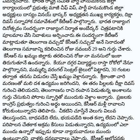
విమ‌ర్శించారు. భారత రాష్ట్ర సమితి పార్టీ హనుమకొండ జిల్లా
కార్యాలయంలో ప్రభుత్వ మాజీ చీఫ్ విప్, పార్టీ హనుమకొండ జిల్లా
అధ్యక్షులు దాస్యం వినయ్ భాస్కర్ అధ్యక్షతన ముఖ్య కార్యకర్తల, దిక్షా
దివస్ సన్నాహాక సమావేశంలో కేటీఆర్‌ పాల్గొన్నారు. భారత రాజ్యాంగ
దినోత్సవం సందర్భంగా రాజ్యాంగ నిర్మాత అంబేద్కర్ చిత్రపటానికి
పూలమాల వేసి నివాళులు అర్పించారు.ఈ సందర్భంగా కేటీఆర్
మాట్లాడుతూ తెలంగాణ వచ్చుడో కేసీఆర్ సచ్చుడో అనే నినాదంతో
తెలంగాణ సమాజాన్ని కదిలించిన రోజు నవంబర్ 29 అని గుర్తు చేశారు.
కేసీఆర్ ను ఖమ్మం జిల్లాకు తరలించిన రోజు నా మనసులో ఇంకా
తిరుగుతూనే ఉందన్నారు. కేయూ దగ్గర విద్యార్థుల రాస్తా రోకోలో నేనూ
పాల్గొన్నానని, మమ్మల్ని వరంగల్ సెంట్రల్ జైలులో పెట్టారని, 30 గంటల
తర్వాత త‌న‌ను విడుదల చేస్తే ఖమ్మం వెళ్లానన్నారు. శ్రీకాంతా చారి
మరణంతో మలి దశ ఉద్యమం జరిగిందని, ఈ తరం పిల్లలకు దీక్షా దివస్
గురించి తెలియదని, తెలంగాణను రాచి రంపాన పెడుతున్న అంశాలను
గుర్తు చేసుకుని పోరాట స్ఫూర్తితో ముందుకు వెళ్దాం అన్నారు. ప్రజలకు
కాంగ్రెస్ ప్రభుత్వం గురించి అర్ధం అయిందని, కేసీఆర్ మళ్లీ రావాలని
కోరుకుంటున్నారని తెలిపారు. చీకటిని చూస్తేనే వెలుగు విలువ
తెలుస్తుందని, బాధపడేది లేదు, భయపడేది అంత కన్నా లేదని చెప్పారు.
పరిపాలన చేతకాక అక్రమ కేసులు పెడుతున్నారని, ఉద్యమంలో ఎలా
ముందు ఉన్నారో ఇప్పుడు కూడా న్యాయవాదులు ముందు
ఉంటున్నారని వాళ్లకు ధన్యవాదాలు చెప్పారు. కేసీఆర్ ఆలోచనకు