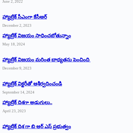
June 2, 2022
హ్యాట్రిక్‌ ‌సీఎంగా కేసీఆర్‌
December 2, 2023
హ్యాట్రిక్‌ విజయం సాధించబోతున్నాం
May 18, 2024
హ్యాట్రిక్ విజయం మరింత బాధ్యతను పెంచింది
December 9, 2023
హ్యాట్రిక్‌ ‌విక్టరీతో ఆశీర్వదించండి
September 14, 2024
‌హ్యాట్రిక్‌ ‌దిశగా అడుగులు..
April 23, 2023
హ్యాట్రిక్ దిశ గా బి ఆర్ ఎస్ ప్రభుత్వం