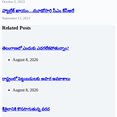
October 5, 2023
హ్యాట్రిక్‌ ‌ఖాయం…మూడోసారి సీఎం కేసీఆరే
September 13, 2023
Related Posts
తెలంగాణలో ఎందుకు ఎదగలేకపోతున్నాం?
August 8, 2026
రాష్ట్రంలో పెట్టుబడులకు అపార అవకాశాలు
August 8, 2026
శ్రీశైలానికి కొనసాగుతున్న వరద