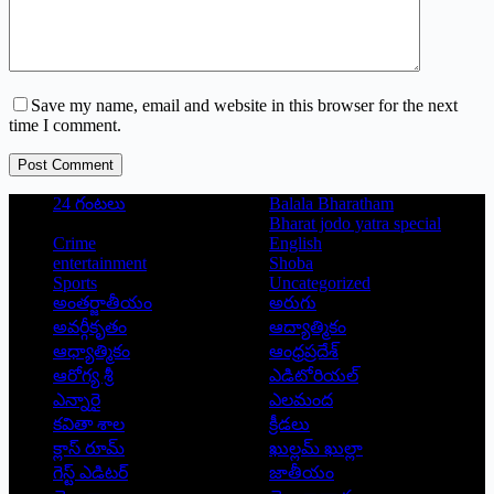
Save my name, email and website in this browser for the next
time I comment.
Post Comment
24 గంటలు
Balala Bharatham
Bharat jodo yatra special
Crime
English
entertainment
Shoba
Sports
Uncategorized
అంతర్జాతీయం
అరుగు
అవర్గీకృతం
ఆద్యాత్మికం
ఆధ్యాత్మికం
ఆంధ్రప్రదేశ్
ఆరోగ్య శ్రీ
ఎడిటోరియల్
ఎన్నారై
ఎలమంద
కవితా శాల
క్రీడలు
క్లాస్ రూమ్
ఖుల్లమ్ ఖుల్లా
గెస్ట్ ఎడిటర్
జాతీయం