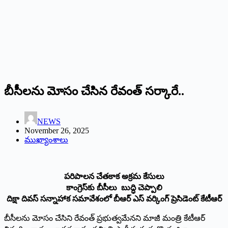
బీసీలను మోసం చేసిన రేవంత్ సర్కారే..
NEWS
November 26, 2025
ముఖ్యాంశాలు
పరిపాలన చేతకాక అక్రమ కేసులు
కాంగ్రెస్‌కు బీసీలు బుద్ధి చెప్పాలి
దిక్షా దివస్ సన్నాహాక సమావేశంలో బీఆర్ ఎస్ వ‌ర్కింగ్ ప్రెసిడెంట్‌ కేటీఆర్
బీసీల‌ను మోసం చేసిని రేవంత్ ప్ర‌భుత్వ‌మేన‌ని మాజీ మంత్రి కేటీఆర్