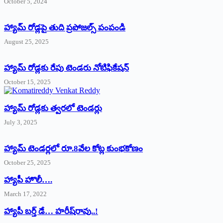
October 5, 2024
హ్యామ్‌ రోడ్లపై తుది ప్రపోజల్స్‌ పంపండి
August 25, 2025
హ్యామ్‌ రోడ్లకు రేపు టెండరు నోటిఫికేషన్‌
October 15, 2025
హ్యామ్‌ రోడ్లకు త్వరలో టెండర్లు
July 3, 2025
హ్యామ్‌ ‌టెండర్లలో రూ.8వేల కోట్ల కుంభకోణం
October 25, 2025
హ్యాపీ హొలీ….
March 17, 2022
హ్యాపీ బర్త్ ‌డే… హరీష్‌రావు..!