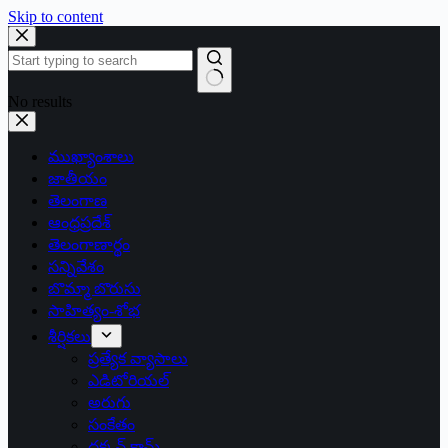
Skip to content
No results
ముఖ్యాంశాలు
జాతీయం
తెలంగాణ
ఆంధ్రప్రదేశ్
తెలంగాణార్థం
సన్నివేశం
బొమ్మా బొరుసు
సాహిత్యం-శోభ
శీర్షికలు
ప్రత్యేక వ్యాసాలు
ఎడిటోరియల్
అరుగు
సంకేతం
దక్కన్.కామ్