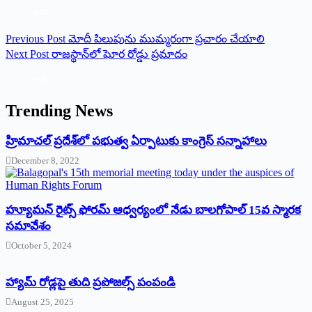
Previous
Post
మోదీ పిలుపును ముమ్మరంగా ప్రచారం చేయాలి
Next
Post
రాజస్థాన్‌లో ఘోర రోడ్డు ప్రమాదం
Trending News
‌హ్రిమాచల్‌ ‌ప్రదేశ్‌లో పభుత్వ ఏర్పాటుకు కాంగ్రెస్‌ ‌సన్నాహాలు
December 8, 2022
హ్యూమన్‌ రైట్స్‌ ఫోరమ్‌ ఆధ్వర్యంలో నేడు బాలగోపాల్‌ 15వ స్మారక
సమావేశం
October 5, 2024
హ్యామ్‌ రోడ్లపై తుది ప్రపోజల్స్‌ పంపండి
August 25, 2025