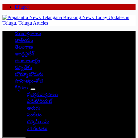
EPaper
ముఖ్యాంశాలు
జాతీయం
తెలంగాణ
ఆంధ్రప్రదేశ్
తెలంగాణార్థం
సన్నివేశం
బొమ్మా బొరుసు
సాహిత్యం-శోభ
శీర్షికలు
ప్రత్యేక వ్యాసాలు
ఎడిటోరియల్
అరుగు
సంకేతం
దక్కన్.కామ్
24 గంటలు