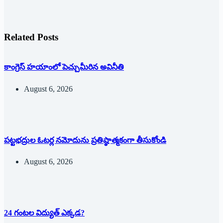
Related Posts
కాంగ్రెస్ హయాంలో పెచ్చుమీరిన అవినీతి
August 6, 2026
పట్టభద్రుల ఓటర్ల నమోదును ప్రతిష్ఠాత్మకంగా తీసుకోండి
August 6, 2026
24 గంటల విద్యుత్ ఎక్కడ?