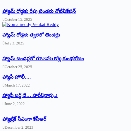
హ్యామ్‌ రోడ్లకు రేపు టెండరు నోటిఫికేషన్‌
October 15, 2025
హ్యామ్‌ రోడ్లకు త్వరలో టెండర్లు
July 3, 2025
హ్యామ్‌ ‌టెండర్లలో రూ.8వేల కోట్ల కుంభకోణం
October 25, 2025
హ్యాపీ హొలీ….
March 17, 2022
హ్యాపీ బర్త్ ‌డే… హరీష్‌రావు..!
June 2, 2022
హ్యాట్రిక్‌ ‌సీఎంగా కేసీఆర్‌
December 2, 2023