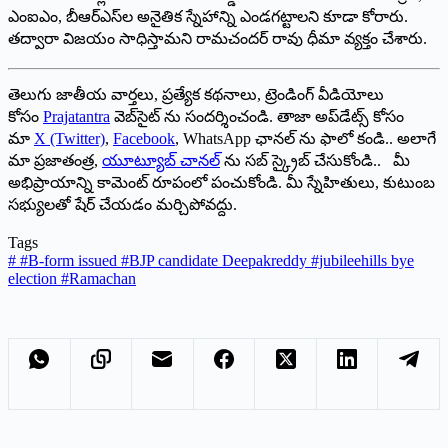
ఎంఐఎం, బీఆర్‌ఎస్‌ల అనైతిక స్నేహాన్ని ఎండగట్టాలని కూడా కోరారు.
తద్వారా విజయం సాధిస్తామని రామచందర్‌ రావు ధీమా వ్యక్తం చేశారు.
తెలుగు జాతీయ వార్తలు, ప్రత్యేక కథనాలు, ట్రెండింగ్ వీడియోలు
కోసం
Prajatantra
వెబ్‌సైట్ ను సందర్శించండి. తాజా అప్‌డేట్స్ కోసం
మా
X (Twitter)
,
Facebook
, WhatsApp ఛానల్ ను ఫాలో కండి.. అలాగే
మా ప్రజాతంత్ర,
యూట్యూబ్ చానల్
ను సబ్ స్క్రైబ్ చేసుకోండి.. మీ
అభిప్రాయాన్ని కామెంట్ రూపంలో పంచుకోండి. మీ స్నేహితులు, కుటుంబ
సభ్యులతో షేర్ చేయడం మర్చిపోవద్దు.
Tags
#
#B-form issued #BJP candidate Deepakreddy #jubileehills bye
election #Ramachan