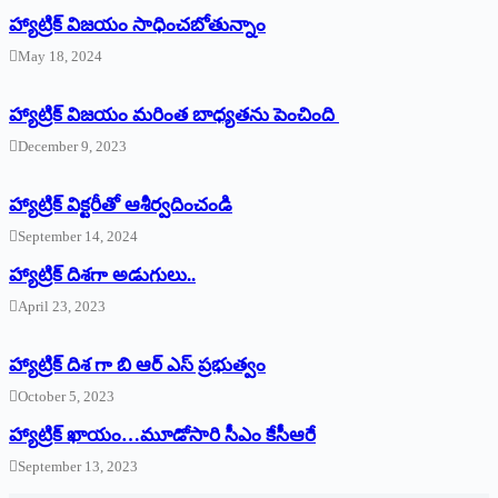
హ్యాట్రిక్‌ విజయం సాధించబోతున్నాం
May 18, 2024
హ్యాట్రిక్ విజయం మరింత బాధ్యతను పెంచింది
December 9, 2023
హ్యాట్రిక్‌ ‌విక్టరీతో ఆశీర్వదించండి
September 14, 2024
‌హ్యాట్రిక్‌ ‌దిశగా అడుగులు..
April 23, 2023
హ్యాట్రిక్ దిశ గా బి ఆర్ ఎస్ ప్రభుత్వం
October 5, 2023
హ్యాట్రిక్‌ ‌ఖాయం…మూడోసారి సీఎం కేసీఆరే
September 13, 2023