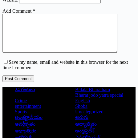
Add Comment
*
Save my name, email and website in this browser for the next
time I comment.
Post Comment
24 గంటలు
Balala Bharatham
Bharat jodo yatra special
Crime
English
entertainment
Shoba
Sports
Uncategorized
అంతర్జాతీయం
అరుగు
అవర్గీకృతం
ఆద్యాత్మికం
ఆధ్యాత్మికం
ఆంధ్రప్రదేశ్
ఆరోగ్య శ్రీ
ఎడిటోరియల్