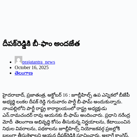
దీపక్‌రెడ్డికి బీ-ఫాం అందజేత
prajatantra_news
October 16, 2025
తెలంగాణ
హైదరాబాద్‌, ప్రజాతంత్ర, అక్టోబర్‌ 16 : జూబ్లీహిల్స్‌ ఉప ఎన్నికలో బీజేపీ
అభ్యర్థి లంకల దీపక్‌ రెడ్డి గురువారం పార్టీ బీ-ఫామ్‌ అందుకున్నారు.
నాంపల్లిలోని పార్టీ రాష్ట్ర కార్యాలయంలో రాష్ట్ర అధ్యక్షుడు
ఎన్‌.రామచందర్‌ రావు ఆయనకు బీ-ఫామ్‌ అందించారు. ప్రధాని నరేంద్ర
మోదీ తెలంగాణ అభివృద్ధి కోసం తీసుకున్న నిర్ణయాలను, కేటాయించిన
నిధుల వివరాలను, ప‌థ‌కాల‌ను జూబ్లీహిల్స్ నియోజ‌క‌వ‌ర్గ‌ ప్రజల్లోకి
బలంగా తీసుకెళ్లాలని ఆయన దీపక్‌రెడ్డికి సూచించారు. అలాగే కాంగ్రెస్‌,