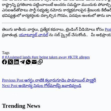
రాష్ట్రాన్ని ప్రగతిబాట పట్టించాలంటే అందరం సమష్టిగా ముందుకు పోవాల్సిన 
ఎసఐఆర్‌తోపాటు పార్టీ సభ్యత్వ నమోదు కార్యక్రమాలపైన శ్రేణులకు కేటీఆర
భవిష్యత్తులో కార్యకర్తలకు దక్కాల్సిన గౌరవం, పదవుల అంశంలో తాను బా
తెలుగు జాతీయ వార్తలు, ప్రత్యేక కథనాలు, ట్రెండింగ్ వీడియోలు కోసం
Praj
ప్రజాతంత్ర,
యూట్యూబ్ చానల్
ను సబ్ స్క్రైబ్ చేసుకోండి.. మీ అభిప్ర
Tags
#
#Assigned lands #are being taken away #KTR alleges
Previous
Post
ఆగస్టు నాటికి కల్లూరుగూడెం పామాయిల్ ఫ్యాక్టరీ
Next
Post
అయోధ్య నిధుల గోల్‌మాల్‌పై జవాబివ్వండి
Trending News