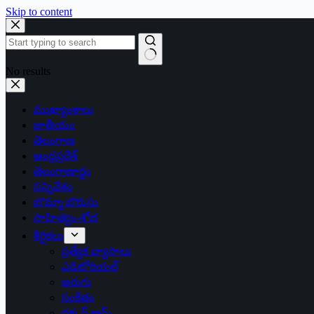
Skip to content
No results
ముఖ్యాంశాలు
జాతీయం
తెలంగాణ
ఆంధ్రప్రదేశ్
తెలంగాణార్థం
సన్నివేశం
బొమ్మా బొరుసు
సాహిత్యం-శోభ
శీర్షికలు
ప్రత్యేక వ్యాసాలు
ఎడిటోరియల్
అరుగు
సంకేతం
దక్కన్.కామ్