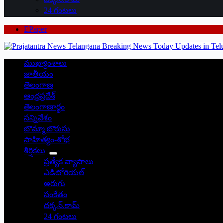
24 గంటలు
EPaper
ముఖ్యాంశాలు
జాతీయం
తెలంగాణ
ఆంధ్రప్రదేశ్
తెలంగాణార్థం
సన్నివేశం
బొమ్మా బొరుసు
సాహిత్యం-శోభ
శీర్షికలు
ప్రత్యేక వ్యాసాలు
ఎడిటోరియల్
అరుగు
సంకేతం
దక్కన్.కామ్
24 గంటలు