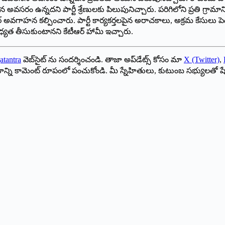
అవసరం ఉన్నదని పార్టీ శ్రేణులకు పిలుపునిచ్చారు. పరిగిలోని ప్రతి గ్రామాని
్ అవగాహన కల్పించారు. పార్టీ కార్యకర్తలపైన అరాచకాలు, అక్రమ కేసులు పెడ
ధ్యత తీసుకుంటానని కేటీఆర్ హామీ ఇచ్చారు.
atantra
వెబ్‌సైట్ ను సందర్శించండి. తాజా అప్‌డేట్స్ కోసం మా
X (Twitter)
,
ాయాన్ని కామెంట్ రూపంలో పంచుకోండి. మీ స్నేహితులు, కుటుంబ సభ్యులతో ష