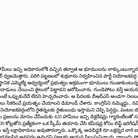
ని హామీలు ఇచ్చి అధికారంలోకి వచ్చిన తర్వాత ఆ భూములను లాక్కుంటున్నా
 కేటీఆర్ ధ్వజమెత్తారు. పరిగి పట్టణంలో శుక్రవారం నిర్వహించిన పార్టీ న
థానిక ఎమ్మెల్యే ఆధ్వర్యంలో ప్రభుత్వం అక్రమంగా భూములు గుంజుకుంటున్నద
దాడులు చేయించి జైలులో పెట్టాడని ఆరోపించారు. గుండెపోటు వస్తే ఆయనకు 
ఒప్పుకునేదే లేదని హెచ్చరించారు. ఆ పేదలకు బీఆర్ఎస్ అండగా నిలబడుతుందన
ు సేకరించే ప్రయత్నం చేయాలని డిమాండ్ చేశారు. కాంగ్రెస్‌ని నమ్మొద్దు.
 నియోజకవర్గంలోని రైతన్నలకు రైతుబంధు ఇస్తామని చెప్పి పెన్షన్లు, పంటల బ
ప్రజలను మోసం చేసేందుకు 420 హామీలు ఇచ్చి డిక్లరేషన్లు గ్యారెంటీలతో సబ
.4,400 కోట్లతోని ప్రత్యేకంగా ఒక స్కీమ్ తయారు చేసి కమీషన్ల కోసం లిఫ్ట్ 
0లు ఇస్తే లక్షాధికారులు అవుతారన్నారు. ఒక్కొక్క ఆడబిడ్డకి రూ.లక్షన్నర వ
ట్లాడవలసిన అవసరం ఉన్నదని ప్రజలకు ఆయన పిలుపునిచ్చారు. రాబందు పోవాలె