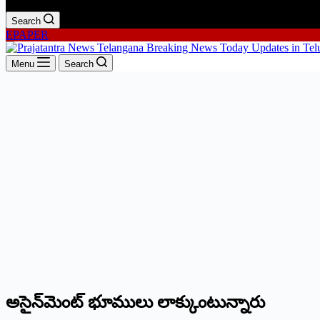
Search
EPAPER
Menu
Search
అసైన్‌మెంట్ భూములు లాక్కుంటున్నారు