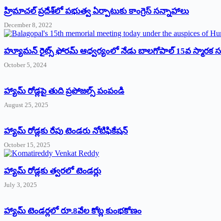
‌హ్రిమాచల్‌ ‌ప్రదేశ్‌లో పభుత్వ ఏర్పాటుకు కాంగ్రెస్‌ ‌సన్నాహాలు
December 8, 2022
హ్యూమన్‌ రైట్స్‌ ఫోరమ్‌ ఆధ్వర్యంలో నేడు బాలగోపాల్‌ 15వ స్మారక
October 5, 2024
హ్యామ్‌ రోడ్లపై తుది ప్రపోజల్స్‌ పంపండి
August 25, 2025
హ్యామ్‌ రోడ్లకు రేపు టెండరు నోటిఫికేషన్‌
October 15, 2025
హ్యామ్‌ రోడ్లకు త్వరలో టెండర్లు
July 3, 2025
హ్యామ్‌ ‌టెండర్లలో రూ.8వేల కోట్ల కుంభకోణం