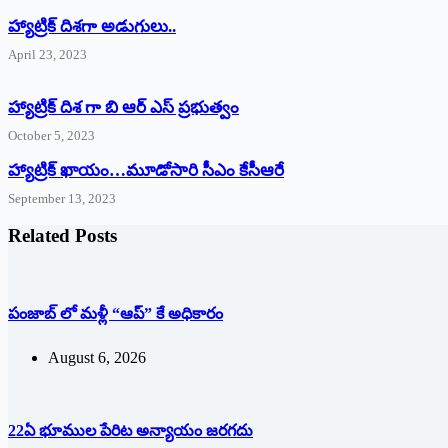
‌హ్యాట్రిక్‌ ‌దిశగా అడుగులు..
April 23, 2023
హ్యాట్రిక్ దిశ గా బి ఆర్ ఎస్ ప్రభుత్వం
October 5, 2023
హ్యాట్రిక్‌ ‌ఖాయం…మూడోసారి సీఎం కేసీఆరే
September 13, 2023
Related Posts
పంజాబ్ లో మళ్లీ “ఆప్” కే అధికారం
August 6, 2026
22ఏ భూముల పేరిట అన్యాయం జరగదు