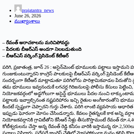
prajatantra_news
June 26, 2026
ముఖ్యాంశాలు
– రేవంత్ అరాచకాలను మరిచిపోవద్దు
– పేదలకు బీఆర్ఎస్ అండగా నిలబడుతుంది
– బీఆర్ఎస్ వర్కింగ్ ప్రెసిడెంట్ కేటీఆర్
పరిగి, ప్రజాతంత్ర, జూన్ 26 : అసైన్‌మెంట్ భూములకు పట్టాలు ఇస్తామ
గుంజుకుంటున్నారని కాంగ్రెస్ పాలకులపై బీఆర్ఎస్ వర్కింగ్ ప్రెసిడెంట్
సందర్భంగా కేటీఆర్ మాట్లాడుతూ పరిగిలోను పారిశ్రామికవాడల పేరుతోని స్
తమ భూములు ఇవ్వనందుకే లగచర్ల గిరిజనులపై పోలీసు కేసులు పెట్టించి, 
నియోజకవర్గంలో అడ్డగోలుగా అసైన్డ్ భూములు పేదల నుంచి లాక్కుంటామంటే 
పట్టాలకు ఇవ్వాల్సినంత నష్టపరిహారం ఇచ్చి రైతుల అంగీకారంతోని భూముల
కిందటే స్పష్టంగా చెప్పారని గుర్తు చేశారు. పరిగి లాంటి వ్యవసాయ ఆధారిత
ఇప్పుడు ఘోరంగా మోసం చేసిండన్నారు. కేవలం రైతన్నలకే కాక అన్ని వర్గాల 
నియోజకవర్గానికి గ్రావిటీతోని కేసీఆర్ నీళ్లు తీసుకొస్తామంటే రేవంత్ రూ
కోటీశ్వరులను చేస్తా అన్న రేవంత్ రెడ్డి కనీసం వారికి ఇస్తామన్న రూ.2,50
సవాలు విసిరారు. పదేపదే కాంగ్రెస్ చేతిలో మోసపోకుండా మనం కలిసి కొ