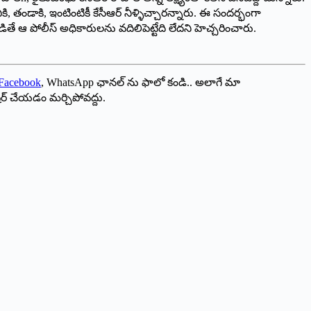
కి, తండాకి, ఇంటింటికీ కేసీఆర్ నీళ్ళిచ్చారన్నారు. ఈ సందర్భంగా
ితే ఆ పోలీస్ అధికారులను వదిలిపెట్టేది లేదని హెచ్చరించారు.
Facebook
, WhatsApp ఛానల్ ను ఫాలో కండి.. అలాగే మా
ేర్ చేయడం మర్చిపోవద్దు.