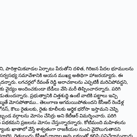
రని, పారిశ్రామికవాడల ఏర్పాటు పేరుతోని దళిత, గిరిజన పేదల భూములను
ియోజకవర్గ సర్వసభ్య సమావేశానికి ఆయన ముఖ్య అతిథిగా హాజరయ్యారు. ఈ
న్నారు. లగచర్లలో రేవంత్ రెడ్డి అరాచకాలను ఎప్పటికీ మరిచిపోవద్దని,
వైద్యం అందించకుండా బేడీలు వేసి మరీ తిప్పించారన్నారు. పరిగి
్నారు. ప్రభుత్వానికి చిత్తశుద్ధి ఉంటే వాటికి పట్టాలు ఇచ్చి
. నమ్మితే మోసపోతాము.. తెలంగాణ ఆగమయిపోతుందని కేసీఆర్ రెండేళ్ల
ోనస్, కౌలు రైతులకు, రైతు కూలీలకు ఆర్థిక భరోసా ఇస్తామని చెప్పి
్బండ వర్గాలను మోసం చేసిర్రు అని కేటీఆర్ విమర్శించారు. పరిగి
ఇరిగేషన్ పథకమని ప్రజలను మోసం చేస్తున్నారన్నారు. కోటిమంది మహిళలను
ారి బ్యాంకు ఖాతాలో వేస్తే శాశ్వతంగా రాజకీయల నుంచి వైదొలుగుతానని
ñ, రైతుబంధు కేసీఆర్ రావాల అన్న లక్ష్యంతో కలిసి పనిచేద్దామన్నారు.