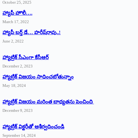
October 25, 2025
హ్యాపీ హొలీ….
March 17, 2022
హ్యాపీ బర్త్ ‌డే… హరీష్‌రావు..!
June 2, 2022
హ్యాట్రిక్‌ ‌సీఎంగా కేసీఆర్‌
December 2, 2023
హ్యాట్రిక్‌ విజయం సాధించబోతున్నాం
May 18, 2024
హ్యాట్రిక్ విజయం మరింత బాధ్యతను పెంచింది
December 9, 2023
హ్యాట్రిక్‌ ‌విక్టరీతో ఆశీర్వదించండి
September 14, 2024