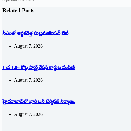
Related Posts
సీఎంతో ఆర్థికవేత్త సుబ్రమణియన్ భేటీ
August 7, 2026
15న 1.06 కోట్ల స్మార్ట్ రేషన్ కార్డుల పంపిణీ
August 7, 2026
హైదరాబాద్‌లో భారీ బస్‌ ‌టెర్మినల్‌ ‌నిర్మాణం
August 7, 2026