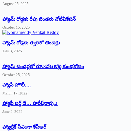
August 25, 2025
హ్యామ్‌ రోడ్లకు రేపు టెండరు నోటిఫికేషన్‌
October 15, 2025
హ్యామ్‌ రోడ్లకు త్వరలో టెండర్లు
July 3, 2025
హ్యామ్‌ ‌టెండర్లలో రూ.8వేల కోట్ల కుంభకోణం
October 25, 2025
హ్యాపీ హొలీ….
March 17, 2022
హ్యాపీ బర్త్ ‌డే… హరీష్‌రావు..!
June 2, 2022
హ్యాట్రిక్‌ ‌సీఎంగా కేసీఆర్‌