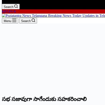
Search
EPAPER
Menu
Search
స‌భ‌ స‌జావుగా సాగేందుకు స‌హ‌క‌రించాలి