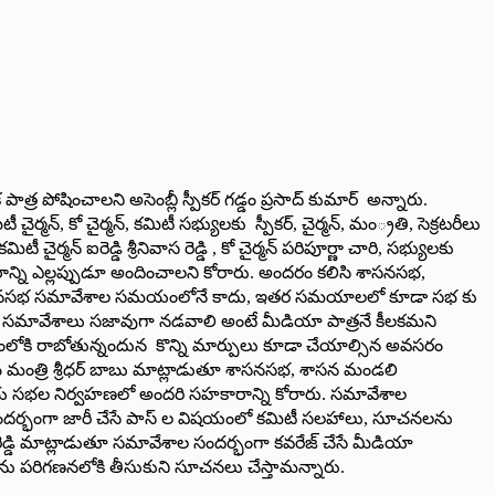
 పోషించాల‌ని అసెంబ్లీ స్పీక‌ర్ గ‌డ్డం ప్ర‌సాద్ కుమార్ అన్నారు.
చైర్మన్‌, క‌మిటీ సభ్యులకు స్పీక‌ర్, చైర్మ‌న్‌, మం్ర‌తి, సెక్ర‌ట‌రీలు
మన్ ఐరెడ్డి శ్రీనివాస రెడ్డి , కో చైర్మన్ పరిపూర్ణా చారి, సభ్యులకు
్ని ఎల్లప్పుడూ అందించాలని కోరారు. అందరం కలిసి శాసనసభ,
రు. శాసనసభ సమావేశాల సమయంలోనే కాదు, ఇతర సమయాలలో కూడా సభ కు
ండలి సమావేశాలు సజావుగా నడవాలి అంటే మీడియా పాత్రనే కీలకమ‌ని
ంలోకి రాబోతున్నందున‌ కొన్ని మార్పులు కూడా చేయాల్సిన అవసరం
 మంత్రి శ్రీధర్ బాబు మాట్లాడుతూ శాసనసభ, శాసన మండలి
భయ సభల నిర్వ‌హణలో అందరి సహకారాన్ని కోరారు. సమావేశాల
సందర్భంగా జారీ చేసే పాస్ ల విషయంలో క‌మిటీ సలహాలు, సూచనలను
రెడ్డి మాట్లాడుతూ స‌మావేశాల సందర్భంగా కవరేజ్ చేసే మీడియా
ను పరిగణనలోకి తీసుకుని సూచనలు చేస్తామ‌న్నారు.