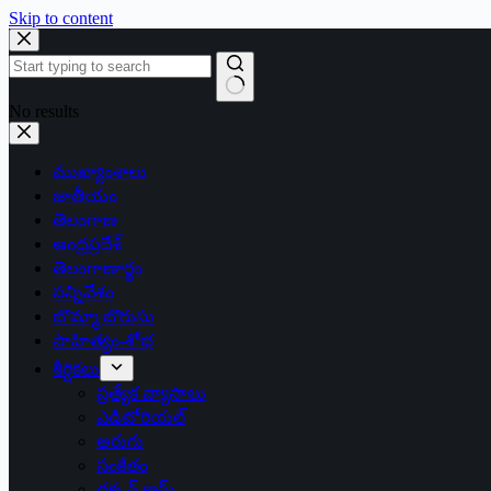
Skip to content
No results
ముఖ్యాంశాలు
జాతీయం
తెలంగాణ
ఆంధ్రప్రదేశ్
తెలంగాణార్థం
సన్నివేశం
బొమ్మా బొరుసు
సాహిత్యం-శోభ
శీర్షికలు
ప్రత్యేక వ్యాసాలు
ఎడిటోరియల్
అరుగు
సంకేతం
దక్కన్.కామ్