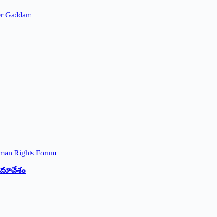
ker Gaddam
 సమావేశం