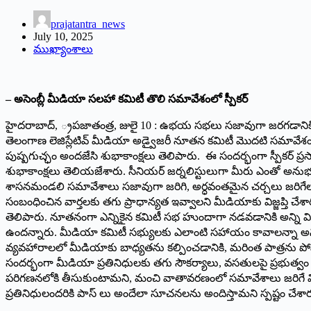
prajatantra_news
July 10, 2025
ముఖ్యాంశాలు
– అసెంబ్లీ మీడియా స‌ల‌హా క‌మిటీ తొలి స‌మావేశంలో స్పీక‌ర్‌
హైద‌రాబాద్, ్ర‌ప‌జాతంత్ర‌, జులై 10 : ఉభ‌య స‌భ‌లు స‌జావుగా జరగడానికి అ
తెలంగాణ లెజిస్లేటివ్ మీడియా అడ్వైజరీ నూతన కమిటీ మొదటి సమావేశం శాసనసభ
పుష్ప‌గుచ్ఛం అందజేసి శుభాకాంక్షలు తెలిపారు. ఈ సందర్భంగా స్పీకర్ ప్రసాద
శుభాకాంక్ష‌లు తెలియ‌జేశారు. సీనియర్ జర్నలిస్టులుగా మీరు ఎంతో
శాసనమండలి సమావేశాలు సజావుగా జరిగి, అర్ధవంతమైన చర్చలు జరిగే
సంబంధించిన వార్తలకు తగు ప్రాధాన్యత ఇవ్వాలని మీడియాకు విజ్జప్తి 
తెలిపారు. నూతనంగా ఎన్నికైన కమిటీ సభ హుందాగా నడవడానికి అన్ని వి
ఉందన్నారు. మీడియా కమిటీ సభ్యులకు ఎలాంటి సహాయం కావాలన్నా అన్న
వ్యవహారాలలో మీడియాకు బాధ్యతను కల్పించడానికి, మరింత పాత్రను ప
సందర్భంగా మీడియా ప్రతినిధులకు త‌గు సౌకర్యాలు, వసతులపై ప్రభుత
పరిగణనలోకి తీసుకుంటామ‌ని, మంచి వాతావరణంలో సమావేశాలు జరిగే విదంగా 
ప్రతినిధులందరికి పాస్ లు అందేలా సూచనలను అందిస్తామ‌ని స్ప‌ష్టం చ