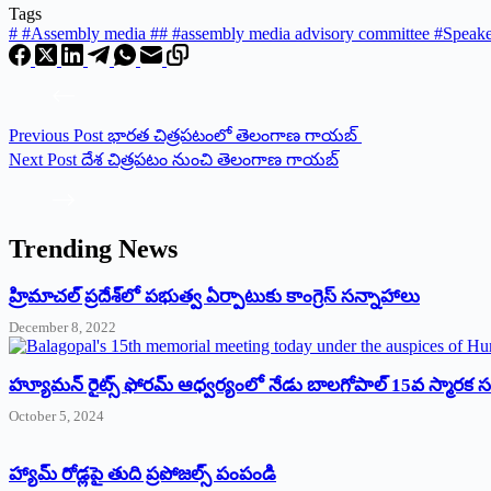
Tags
#
#Assembly media #
#
#assembly media advisory committee #Spea
Previous
Post
భారత చిత్రపటంలో తెలంగాణ గాయబ్
Next
Post
దేశ చిత్ర‌ప‌టం నుంచి తెలంగాణ గాయ‌బ్‌
Trending News
‌హ్రిమాచల్‌ ‌ప్రదేశ్‌లో పభుత్వ ఏర్పాటుకు కాంగ్రెస్‌ ‌సన్నాహాలు
December 8, 2022
హ్యూమన్‌ రైట్స్‌ ఫోరమ్‌ ఆధ్వర్యంలో నేడు బాలగోపాల్‌ 15వ స్మారక
October 5, 2024
హ్యామ్‌ రోడ్లపై తుది ప్రపోజల్స్‌ పంపండి