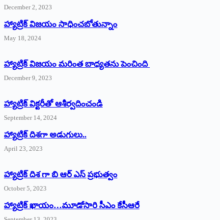
December 2, 2023
హ్యాట్రిక్‌ విజయం సాధించబోతున్నాం
May 18, 2024
హ్యాట్రిక్ విజయం మరింత బాధ్యతను పెంచింది
December 9, 2023
హ్యాట్రిక్‌ ‌విక్టరీతో ఆశీర్వదించండి
September 14, 2024
‌హ్యాట్రిక్‌ ‌దిశగా అడుగులు..
April 23, 2023
హ్యాట్రిక్ దిశ గా బి ఆర్ ఎస్ ప్రభుత్వం
October 5, 2023
హ్యాట్రిక్‌ ‌ఖాయం…మూడోసారి సీఎం కేసీఆరే
September 13, 2023