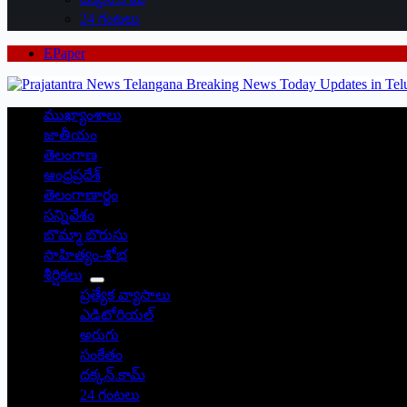
24 గంటలు
EPaper
ముఖ్యాంశాలు
జాతీయం
తెలంగాణ
ఆంధ్రప్రదేశ్
తెలంగాణార్థం
సన్నివేశం
బొమ్మా బొరుసు
సాహిత్యం-శోభ
శీర్షికలు
ప్రత్యేక వ్యాసాలు
ఎడిటోరియల్
అరుగు
సంకేతం
దక్కన్.కామ్
24 గంటలు