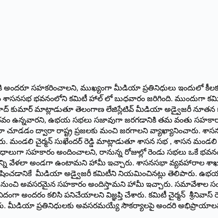
ంద‌రూ స‌హ‌క‌రించాల‌ని, ముఖ్యంగా మీడియా ప్ర‌తినిధులు ఇందులో కీల‌క పాత్ర
 భవనంలోని కమిటీ హాల్ లో బుధ‌వారం జరిగింది. ముందుగా కమిటీ చైర్మన్, కో 
్ కుమార్ మాట్లాడుతూ తెలంగాణ లేజిస్లేటివ్ మీడియా అడ్వైజరీ నూతన కమిటీ చైర్
 అనుభవం ఉన్నవారని, ఉభయ సభలు సజావుగా జరగడానికి తమ వంతు సహకారాన
లా చూడ‌డం ద్వారా రాష్ట్ర ప్రజలకు మంచి జరగాలని వ్యాఖ్యానించా
చేశారు. మండలి చైర్మన్ సుఖేందర్ రెడ్డి మాట్లాడుతూ శాసన సభ , శాసన మ
ధాలుగా సహకారం అందించాలని, రానున్న రోజుల్లో రెండు స‌భ‌లు ఒకే భవన
ి వేళలా అండగా ఉంటామని హామీ ఇచ్చారు. శాస‌నస‌భా వ్య‌వ‌హారాల శాఖ
ోషించడానికే మీడియా అడ్వైజరీ కమిటీని నియ‌మించిన‌ట్లు తెలిపారు. ఉ
్వం నుంచి అవసరమైన సహకారం అందిస్తామ‌ని హామీ ఇచ్చారు. సమావేశాల 
అందరం కలిసి పనిచేయాలని విజ్ఞప్తి చేశారు. కమిటీ చైర్మన్ శ్రీనివాస్ 
ేశారు. మీడియా ప్రతినిధులకు అవసరమయ్యే సౌకర్యాలపై అందరి అభిప్రాయాల