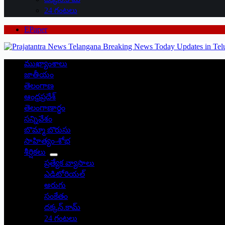
24 గంటలు
EPaper
ముఖ్యాంశాలు
జాతీయం
తెలంగాణ
ఆంధ్రప్రదేశ్
తెలంగాణార్థం
సన్నివేశం
బొమ్మా బొరుసు
సాహిత్యం-శోభ
శీర్షికలు
ప్రత్యేక వ్యాసాలు
ఎడిటోరియల్
అరుగు
సంకేతం
దక్కన్.కామ్
24 గంటలు