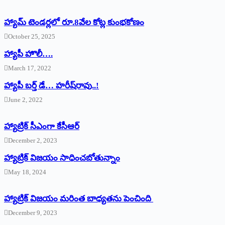
హ్యామ్‌ ‌టెండర్లలో రూ.8వేల కోట్ల కుంభకోణం
October 25, 2025
హ్యాపీ హొలీ….
March 17, 2022
హ్యాపీ బర్త్ ‌డే… హరీష్‌రావు..!
June 2, 2022
హ్యాట్రిక్‌ ‌సీఎంగా కేసీఆర్‌
December 2, 2023
హ్యాట్రిక్‌ విజయం సాధించబోతున్నాం
May 18, 2024
హ్యాట్రిక్ విజయం మరింత బాధ్యతను పెంచింది
December 9, 2023