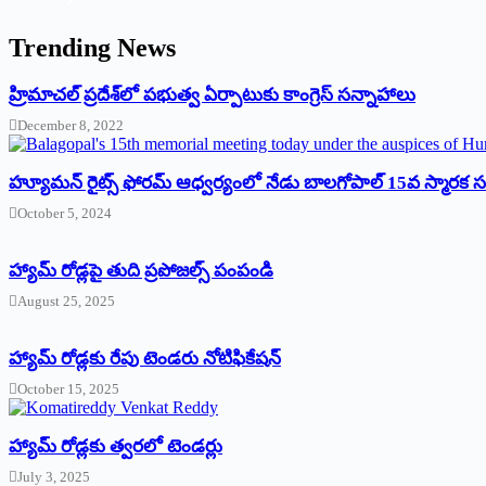
Trending News
‌హ్రిమాచల్‌ ‌ప్రదేశ్‌లో పభుత్వ ఏర్పాటుకు కాంగ్రెస్‌ ‌సన్నాహాలు
December 8, 2022
హ్యూమన్‌ రైట్స్‌ ఫోరమ్‌ ఆధ్వర్యంలో నేడు బాలగోపాల్‌ 15వ స్మారక
October 5, 2024
హ్యామ్‌ రోడ్లపై తుది ప్రపోజల్స్‌ పంపండి
August 25, 2025
హ్యామ్‌ రోడ్లకు రేపు టెండరు నోటిఫికేషన్‌
October 15, 2025
హ్యామ్‌ రోడ్లకు త్వరలో టెండర్లు
July 3, 2025