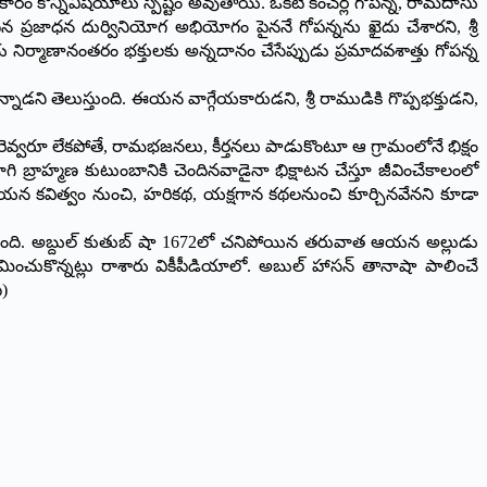
రకారం కొన్నివిషయాలు స్పష్టం అవుతాయి. ఒకటి కంచర్ల గోపన్న, రామదాసు
ప్రజాధన దుర్వినియోగ అభియోగం పైననే గోపన్నను ఖైదు చేశారని, శ్రీ
ిర్మాణానంతరం భక్తులకు అన్నదానం చేసేప్పుడు ప్రమాదవశాత్తు గోపన్న
డని తెలుస్తుంది. ఈయన వాగ్గేయకారుడని, శ్రీ రాముడికి గొప్పభక్తుడని,
వారెవ్వరూ లేకపోతే, రామభజనలు, కీర్తనలు పాడుకొంటూ ఆ గ్రామంలోనే భిక్షం
్రాహ్మణ కుటుంబానికి చెందినవాడైనా భిక్షాటన చేస్తూ జీవించేకాలంలో
యన కవిత్వం నుంచి, హరికథ, యక్షగాన కథలనుంచి కూర్చినవేనని కూడా
కొంది. అబ్దుల్ కుతుబ్ షా 1672లో చనిపోయిన తరువాత ఆయన అల్లుడు
చుకొన్నట్లు రాశారు వికీపీడియాలో. అబుల్ హాసన్ తానాషా పాలించే
)