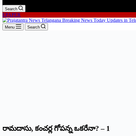
Search
EPAPER
Menu
Search
రామదాసు, కంచర్ల గోపన్న ఒకరేనా? – 1