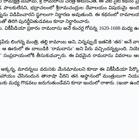
రామక్షేత్ర మహిమ, శ్రీ రామదాసు చరిత్ర అటుంచితే, ఈ వెబ్ సైట్ కథనం ప్
ండ పాలకులేనని, భద్రాచలంలో శ్రీరామచంద్రుల దేవాలయం విషయమై అందిన 
నను విడిపించారని స్థూలంగా నిర్ధారణ అవుతుంది. ఈ కథనంలో రామాలయ న
రహంతో తిరిగి పునర్జీవితుడవటం కూడా నిర్ధారించారు.
 వికీపీడియా ప్రకారం రామదాసు అనే కంచర్ల గోపన్న 1620-1688 మధ్య ఉన్నా
రిపేరు లింగన్న మంత్రి, తల్లి కామాంబ అని, చిన్నప్పుడే ఇతనికి ‘తన’ అనే 
 ఊరులో ఈ బాలుడికి ‘రామదాసు’ అని పేరు వచ్చిందన్నట్లుంది. నియోగి బ
శరథి’ సంప్రదాయంలోకి తీసుకువచ్చారు. ఈ విధమైన రామదాసు వివరాలు ఆ
న్న అక్కన్న, మాదన్నలు వరుసకు మేనమామలని కూడా ఈ వికీపీడియా పేర్
సహాయం చేసినందున తానాషా వీరిని తన ఆస్థానంలో మంత్రులుగా నియమిం
గజేబుకు మధ్య గొడవలు జరుగుతుండేవని కూడా ఇందులో రాశారు. (ఇంకా ఉంది