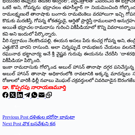
భయంకర తప్పులు తడకల ఆంగ్లంలో, వర్ణచిత్రాలతో వివరించిన ఈ భద్రాచల 
ఒకరే అని, గోపన్నను భద్రాచలం తహసీల్దార్ గా నియమించింది గోల్కొ
రామలక్ష్మణులే తానాషాకు బంగారు రామటెంకెలు వరహాలుగా ఇచ్చి గోపన్
కొడుకు మరణిస్తే, గోపన్న శోకతప్తుడై, ఆర్తితో ప్రార్ధిస్తే రాములవారి అనుగ్
అయితే భద్రాచల రామదాసు గురించి వికీపీడియాలో కొన్ని వివరాలున్నాయి.
కవి అని ఇందులో పేర్కొన్నారు.
వీరి స్వగ్రామం నేలకొండపల్లి. ఈయన అసలు పేరు కంచర్ల గోపన్న అని, తండ్
ఎత్తుకొనే వారని రాసుంది. అలా చిన్నప్పుడే రామభజన చేయటం వలననే ఆ
రఘునాథ భట్టాచార్య అనే శ్రీ వైష్ణవ గురువు ఈయనను చేరదీసి ‘దా
వికీపీడియా పేర్కొంది.
ఇంకా రామదాసుకు గోల్కొండ అబుల్ హాసన్ తానాషా దగ్గర పనిచేస్తు
అబుల్ హాసన్ తానాషా అధికారంలోకి రావటానికి అక్కన్న మాదన్నలు 
రోజులలో వారికీ ఢిల్లీ నవాబు మొఘల్ చక్రవర్తులలో చివరివాడైన ఔరం
డా. కొప్పరపు నారాయణమూర్తి
Previous
Post
దళితుల భరోసా బావుటా
Next
Post
వొక బసవేశుని కథ