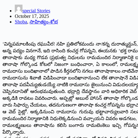
special Stories
October 17, 2025
Shoba
,
సాహిత్యం-శోభ
‘విన్నపమాలకింపు రఘువీర! నహి ప్రతిలోకమందు నా/కన్న దురాత్మున్దున్
అన్న పద్యం వినగానే, ఇది రాసింది కంచర్ల గోపన్నని, ఈయనకు ‘భక్త
తానాషాకు మధ్య గొడవ (ప్రభుత్వ నిధులను రామమందిర నిర్మాణానిక
తానాషా గోల్కొండ కోటలో నిజంగా బంధించారా, ఏ కాలంలో, రామలక్ష్
రామదాసు బందిఖానాలో పాడిన కీర్తనలోని నగలు తానాషాకాలం నాటివేనా?
రామదాసును శివాజీ విడిపించాడా బందిఖానానుంచి లేక తానాషానే విడి
తానాషా పదవీచ్యుతుడయ్యే నాటికి రామదాసు జైలునుంచి విడుదలయ్యాడా
చెప్పినదానితో ఆరంభమవుతుంది. భద్రాద్రి దేవస్థానం వారి అధికారిక వెబ్ 
అక్కడికి రావటం వివరించారు. అప్పట్లో అబుల్ హాసన్ తానాషా గోల్కొండ 
వారు సిఫార్సు చేయటం, తదనుగుణంగా తానాషా కంచర్ల గోపన్నను భద్రాచ
ఆ వెబ్ సైట్లో. అక్కడినుంచి రామదాసు గురువు భట్టాచార్యులవారి స
రామమందిర నిర్మాణానికి నిధులెక్కడినుంచి వచ్చాయని వివరం అడగటం, పూ
రామలక్ష్మణులు తానాషాను కలిసి బంగారు రామటెంకెలు ఇచ్చి గోపన్నన
పేర్కొన్నారు.