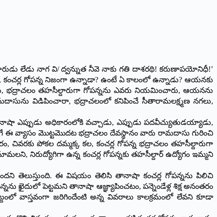
ూరుడు లేడు నాగ వి/ ద్వన్నుత నీవె నాకు గతి దాశరథి! కరుణాపయోనిధీ!’
ీ, కంచర్ల గోపన్న నిజంగా ఉన్నాడా? ఉంటే ఏ కాలంలో ఉన్నాడు? ఆయనకు
ాడు, భద్రాచలం తహసీల్దారుగా గోపన్నను ఎవరు నియమించారు, ఆయనను
ాసును విడిపించారా, భద్రాచలంలో కనిపించే సీతారామలక్ష్మణ నగలు,
ానాషా ఎప్పుడు అధికారంలోకి వచ్చాడు, ఎప్పుడు పదవీచ్యుతుడయ్యాడు,
గే ఈ వ్యాసం మొట్టమొదట భద్రాచలం దేవస్థానం వారు రామదాసు గురించి
ాత్కారం, చివరకు పోకల దమ్మక్క కల, కంచర్ల గోపన్న భద్రాచలం తహసీల్దారుగా
మలని, నిరుద్యోగిగా ఉన్న కంచర్ల గోపన్నకు తహసీల్దార్ ఉద్యోగం ఇమ్మని
దని తెలుస్తుంది. ఈ విషయం తెలిసి తానాషా కంచర్ల గోపన్నను పిలిచి
ు ఖైదులో పెట్టమని తానాషా ఆజ్ఞ్యాపించటం, పన్నెండేళ్ల శిక్ష అనంతరం
దంలో వాస్తవంగా జరిగిందేంటి అన్న వివరాలు కాలక్రమంలో లేవని కూడా