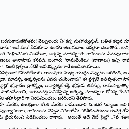
, బరమకారుణికోత్తమ! వేల్పులందు నీ/ కన్న మహాత్మున్దున్, బతిత కల్మష ద
 రామదాసు’ అనే మరో పేరుకూడా ఉందని తెలుగునాట ఎవరైనా చెబుతారు. కాన
ై దారి మళ్లించటం) నిజమేనా, అక్కన్న మాదన్నలకు రామదాసు ఏమవుత
మణులు తానాషాకు కనపడి, బంగారు ‘రామటెంకెలు’ (నాణాలు) ఇచ్చి రామద
- వంటి ప్రశ్నలు నేటికీ అపరిష్కృతంగానే ఉండిపోయాయి.
చిపెట్టాడా? ఔరంగజేబుకు తానాషాకు మధ్య యుద్ధం ఎప్పుడు జరిగింది, త
, మాదన్న, అక్కన్నలను ఎవరు చంపించారు? ఈ ప్రశ్నలే ఇతివృత్తంగా సా
సైట్లో భద్రాచల ప్రాశస్త్యం, ఆధ్యాత్మిక శక్తి, భద్రుడు తపస్సు, రామసాక్ష
పాలించేవారని, ఆయనవద్ద పనిచేస్తున్న అక్కన్న, మాదన్నలు గోపన్న మేనమా
ల తహసీల్దార్ గా నియమించటం జరిగిందని తెలిపారు.
లహా మేరకు, ఊరిప్రజల కోరిక మేరకు రాములవారి మందిర నిర్మాణం జరిగిం
ర్వాపరాలు, రామదాసు చెప్పిన వివరాలేమీ పరిశీలించకుండా కంచర్ల గోపన్నన
ు ఖైదునుంచి విడిపించటం రాశారు. అయితే అదే వెబ్ సైట్లో 17వ శతాబ్