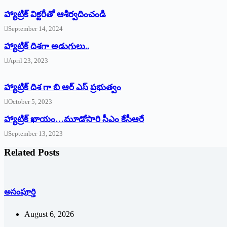
హ్యాట్రిక్‌ ‌విక్టరీతో ఆశీర్వదించండి
September 14, 2024
‌హ్యాట్రిక్‌ ‌దిశగా అడుగులు..
April 23, 2023
హ్యాట్రిక్ దిశ గా బి ఆర్ ఎస్ ప్రభుత్వం
October 5, 2023
హ్యాట్రిక్‌ ‌ఖాయం…మూడోసారి సీఎం కేసీఆరే
September 13, 2023
Related Posts
అసంపూర్తి
August 6, 2026