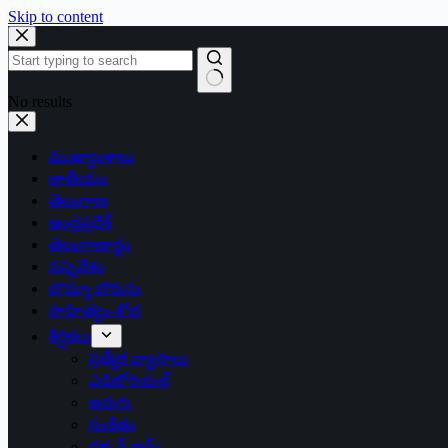
Skip to content
No results
ముఖ్యాంశాలు
జాతీయం
తెలంగాణ
ఆంధ్రప్రదేశ్
తెలంగాణార్థం
సన్నివేశం
బొమ్మా బొరుసు
సాహిత్యం-శోభ
శీర్షికలు
ప్రత్యేక వ్యాసాలు
ఎడిటోరియల్
అరుగు
సంకేతం
దక్కన్.కామ్