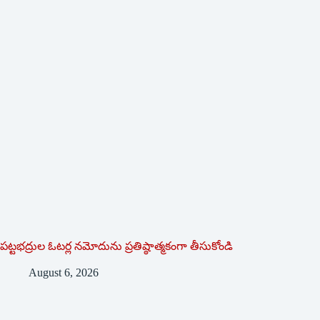
పట్టభద్రుల ఓటర్ల నమోదును ప్రతిష్ఠాత్మకంగా తీసుకోండి
August 6, 2026