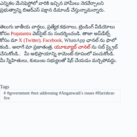
ఎన్నికల మేనిఫెస్టోలో వారికి ఇచ్చిన హామీలు నెరవేర్చాలని
ప్రభుత్వాన్ని బిఆర్‌ఎస్‌ పక్షాన డిమాండ్‌ చేస్తున్నామన్నారు.
తెలుగు జాతీయ వార్తలు, ప్రత్యేక కథనాలు, ట్రెండింగ్ వీడియోలు
కోసం
Prajatantra
వెబ్‌సైట్ ను సందర్శించండి. తాజా అప్‌డేట్స్
కోసం మా
X (Twitter)
,
Facebook
, WhatsApp ఛానల్ ను ఫాలో
కండి.. అలాగే మా ప్రజాతంత్ర,
యూట్యూబ్ చానల్
ను సబ్ స్క్రైబ్
చేసుకోండి.. మీ అభిప్రాయాన్ని కామెంట్ రూపంలో పంచుకోండి.
మీ స్నేహితులు, కుటుంబ సభ్యులతో షేర్ చేయడం మర్చిపోవద్దు.
Tags
#
#government #not addressing #Anganwadi's issues #Harishrao
fire