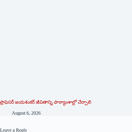
ప్రొఫెసర్ జయశంకర్ జీవితాన్ని పాఠ్యాంశాల్లో చేర్చాలి
August 6, 2026
Leave a Reply