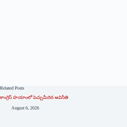
Related Posts
కాంగ్రెస్ హయాంలో పెచ్చుమీరిన అవినీతి
August 6, 2026