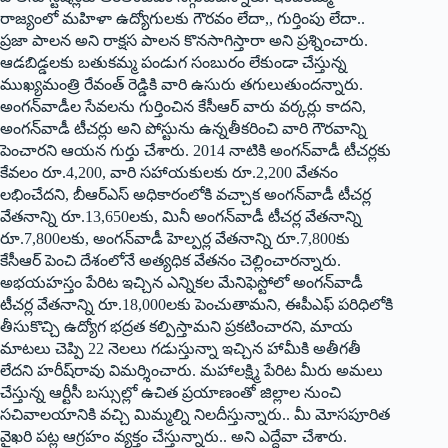
రాజ్యంలో మహిళా ఉద్యోగులకు గౌరవం లేదా,, గుర్తింపు లేదా..
ప్రజా పాలన అని రాక్షస పాలన కొనసాగిస్తారా అని ప్రశ్నించారు.
ఆడబిడ్డలకు బతుకమ్మ పండుగ సంబురం లేకుండా చేస్తున్న
ముఖ్యమంత్రి రేవంత్‌ రెడ్డికి వారి ఉసురు తగులుతుందన్నారు.
అంగన్‌వాడీల సేవలను గుర్తించిన కేసీఆర్‌ వారు వర్కర్లు కాదని,
అంగన్‌వాడీ టీచర్లు అని పోస్టును ఉన్నతీకరించి వారి గౌరవాన్ని
పెంచారని ఆయన గుర్తు చేశారు. 2014 నాటికి అంగన్‌వాడీ టీచర్లకు
కేవలం రూ.4,200, వారి సహాయకులకు రూ.2,200 వేతనం
లభించేదని, బీఆర్‌ఎస్‌ అధికారంలోకి వచ్చాక అంగన్‌వాడీ టీచర్ల
వేతనాన్ని రూ.13,650లకు, మినీ అంగన్‌వాడీ టీచర్ల వేతనాన్ని
రూ.7,800లకు, అంగన్‌వాడీ హెల్పర్ల వేతనాన్ని రూ.7,800కు
కేసీఆర్‌ పెంచి దేశంలోనే అత్యధిక వేతనం చెల్లించారన్నారు.
అభయహస్తం పేరిట ఇచ్చిన ఎన్నికల మేనిఫెస్టోలో అంగన్‌వాడీ
టీచర్ల వేతనాన్ని రూ.18,000లకు పెంచుతామని, ఈపీఎఫ్‌ పరిధిలోకి
తీసుకొచ్చి ఉద్యోగ భద్రత కల్పిస్తామని ప్రకటించారని, మాయ
మాటలు చెప్పి 22 నెలలు గడుస్తున్నా ఇచ్చిన హామీకి అతీగతీ
లేదని హరీష్‌రావు విమర్శించారు. మహాలక్ష్మి పేరిట మీరు అమలు
చేస్తున్న ఆర్టీసీ బస్సుల్లో ఉచిత ప్రయాణంతో జిల్లాల నుంచి
సచివాలయానికి వచ్చి మిమ్మల్ని నిలదీస్తున్నారు.. మీ మోసపూరిత
వైఖరి పట్ల ఆగ్రహం వ్యక్తం చేస్తున్నారు.. అని ఎద్దేవా చేశారు.