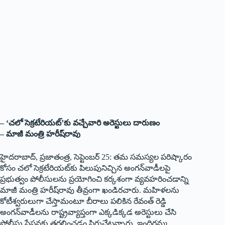
– ‘చలో సెక్రటేరియట్‌’కు వచ్చేవారి అరెస్టులు దారుణం
– మాజీ మంత్రి హరీష్‌రావు
హైదరాబాద్‌, ప్రజాతంత్ర, సెప్టెంబర్‌ 25: తమ సమస్యల పరిష్కారం
కోసం చలో సెక్రటేరియట్‌కు పిలుపునిచ్చిన అంగన్‌వాడీలపై
ప్రభుత్వం పోలీసులను ప్రయోగించి కర్కశంగా వ్యవహరించడాన్ని
మాజీ మంత్రి హరీష్‌రావు తీవ్రంగా ఖండిరచారు. మహిళలను
కోటీశ్వరులుగా చేస్తామంటూ బీరాలు పలికిన రేవంత్‌ రెడ్డి
అంగన్‌వాడీలను రాష్ట్రవ్యాప్తంగా ఎక్కడిక్కడ అరెస్టులు చేసి
పోలీసు స్టేషన్లకు తరలించడం సిగ్గుచేటన్నారు. ఇందిరమ్మ