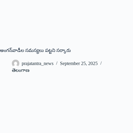
అంగన్‌వాడీల సమస్యలు పట్టని సర్కారు
prajatantra_news
September 25, 2025
తెలంగాణ