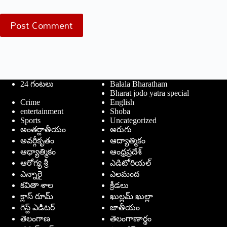
Post Comment
24 గంటలు
Balala Bharatham
Bharat jodo yatra special
Crime
English
entertainment
Shoba
Sports
Uncategorized
అంతర్జాతీయం
అరుగు
అవర్గీకృతం
ఆద్యాత్మికం
ఆధ్యాత్మికం
ఆంధ్రప్రదేశ్
ఆరోగ్య శ్రీ
ఎడిటోరియల్
ఎన్నారై
ఎలమంద
కవితా శాల
క్రీడలు
క్లాస్ రూమ్
ఖుల్లమ్ ఖుల్లా
గెస్ట్ ఎడిటర్
జాతీయం
తెలంగాణ
తెలంగాణార్థం