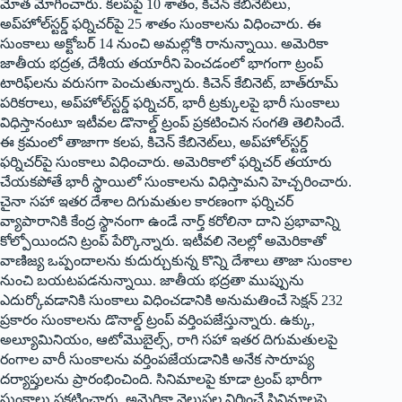
మోత మోగించారు. కలపపై 10 శాతం, కిచెన్‌ ‌కేబినెట్‌లు,
అప్‌హోల్‌స్టర్డ్ ‌ఫర్నిచర్‌పై 25 శాతం సుంకాలను విధించారు. ఈ
సుంకాలు అక్టోబర్‌ 14 ‌నుంచి అమల్లోకి రానున్నాయి. అమెరికా
జాతీయ భద్రత, దేశీయ తయారీని పెంచడంలో భాగంగా ట్రంప్‌
‌టారిఫ్‌లను వరుసగా పెంచుతున్నారు. కిచెన్‌ ‌కేబినెట్‌, ‌బాత్‌రూమ్‌
‌పరికరాలు, అప్‌హోల్‌స్టర్డ్ ‌ఫర్నిచర్‌, ‌భారీ ట్రక్కులపై భారీ సుంకాలు
విధిస్తానంటూ ఇటీవల డొనాల్డ్ ‌ట్రంప్‌ ‌ప్రకటించిన సంగతి తెలిసిందే.
ఈ క్రమంలో తాజాగా కలప, కిచెన్‌ ‌కేబినెట్‌లు, అప్‌హోల్‌స్టర్డ్
‌ఫర్నిచర్‌పై సుంకాలు విధించారు. అమెరికాలో ఫర్నిచర్‌ ‌తయారు
చేయకపోతే భారీ స్థాయిలో సుంకాలను విధిస్తామని హెచ్చరించారు.
చైనా సహా ఇతర దేశాల దిగుమతుల కారణంగా ఫర్నిచర్‌
‌వ్యాపారానికి కేంద్ర స్థానంగా ఉండే నార్త్ ‌కరోలినా దాని ప్రభావాన్ని
కోల్పోయిందని ట్రంప్‌ ‌పేర్కొన్నారు. ఇటీవలి నెలల్లో అమెరికాతో
వాణిజ్య ఒప్పందాలను కుదుర్చుకున్న కొన్ని దేశాలు తాజా సుంకాల
నుంచి బయటపడనున్నాయి. జాతీయ భద్రతా ముప్పును
ఎదుర్కోవడానికి సుంకాలు విధించడానికి అనుమతించే సెక్షన్‌ 232
‌ప్రకారం సుంకాలను డొనాల్డ్ ‌ట్రంప్‌ ‌వర్తింపజేస్తున్నారు. ఉక్కు,
అల్యూమినియం, ఆటోమొబైల్స్, ‌రాగి సహా ఇతర దిగుమతులపై
రంగాల వారీ సుంకాలను వర్తింపజేయడానికి అనేక సారూప్య
దర్యాప్తులను ప్రారంభించింది. సినిమాలపై కూడా ట్రంప్‌ ‌భారీగా
సుంకాలు ప్రకటించారు. అమెరికా వెలుపల నిర్మించే సినిమాలపై