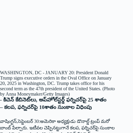
WASHINGTON, DC - JANUARY 20: President Donald
Trump signs executive orders in the Oval Office on January
20, 2025 in Washington, DC. Trump takes office for his
second term as the 47th president of the United States. (Photo
by Anna Moneymaker/Getty Images)
‌- కిచెన్‌ ‌కేబినెట్‌లు, అప్‌హోల్‌స్టర్డ్ ‌ఫర్నిచర్‌పై 25 శాతం
– కలప, ఫర్నిచర్‌పై 10శాతం సుంకాల విధింపు
వాషింగ్టన్‌,‌సెప్టెంబర్‌ 30:అమెరికా అధ్యక్షుడు డొనాల్డ్ ‌ట్రంప్‌ ‌మరో
బాంబ్‌ ‌పేల్చారు. ఇటీవల చెప్పినట్టుగానే కలప, ఫర్నిచర్‌పై సుంకాల