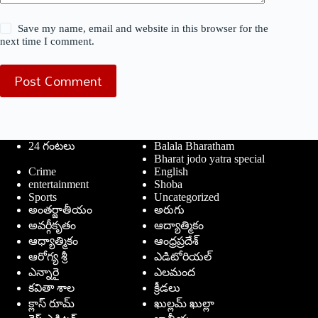
Save my name, email and website in this browser for the
next time I comment.
Post Comment
24 గంటలు
Balala Bharatham
Bharat jodo yatra special
Crime
English
entertainment
Shoba
Sports
Uncategorized
అంతర్జాతీయం
అరుగు
అవర్గీకృతం
ఆద్యాత్మికం
ఆధ్యాత్మికం
ఆంధ్రప్రదేశ్
ఆరోగ్య శ్రీ
ఎడిటోరియల్
ఎన్నారై
ఎలమంద
కవితా శాల
క్రీడలు
క్లాస్ రూమ్
ఖుల్లమ్ ఖుల్లా