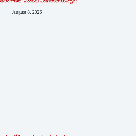
తెలంగాణలో ఎందుకు ఎదగలేకపోతున్నాం?
August 8, 2026