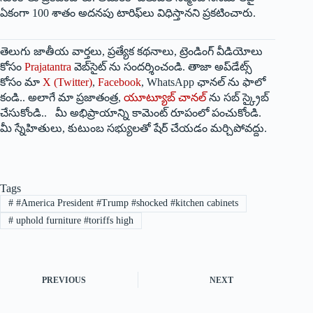
ఏకంగా 100 శాతం అదనపు టారిఫ్‌లు విధిస్తానని ప్రకటించారు.
తెలుగు జాతీయ వార్తలు, ప్రత్యేక కథనాలు, ట్రెండింగ్ వీడియోలు
కోసం
Prajatantra
వెబ్‌సైట్ ను సందర్శించండి. తాజా అప్‌డేట్స్
కోసం మా
X (Twitter)
,
Facebook
, WhatsApp ఛానల్ ను ఫాలో
కండి.. అలాగే మా ప్రజాతంత్ర,
యూట్యూబ్ చానల్
ను సబ్ స్క్రైబ్
చేసుకోండి.. మీ అభిప్రాయాన్ని కామెంట్ రూపంలో పంచుకోండి.
మీ స్నేహితులు, కుటుంబ సభ్యులతో షేర్ చేయడం మర్చిపోవద్దు.
Tags
#
#America President #Trump #shocked #kitchen cabinets
#
uphold furniture #toriffs high
PREVIOUS
NEXT