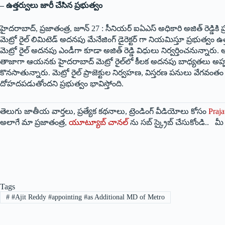
– ఉత్తర్వులు జారీ చేసిన ప్రభుత్వం
హైదరాబాద్‌,‌ ప్రజాతంత్ర, జూన్‌ 27 : సీనియర్‌ ఐఏఎస్‌ అధికారి అజిత్‌ ‌రె
‌మెట్రో రైల్‌ ‌లిమిటెడ్‌ అదనపు మేనేజింగ్‌ ‌డైరెక్టర్‌ ‌గా నియమిస్తూ ప్రభు
‌మెట్రో రైల్‌ అదనపు ఎండీగా కూడా అజిత్‌ ‌రెడ్డి విధులు నిర్వర్తించనున్నా
తాజాగా ఆయనకు హైదరాబాద్‌ ‌మెట్రో రైల్‌లో కీలక అదనపు బాధ్యతలు అప్పగించడం 
‌కొనసాతున్నారు. మెట్రో రైల్‌ ‌ప్రాజెక్టుల నిర్వహణ, విస్తరణ పనులు
దోహదపడుతోందని ప్రభుత్వం భావిస్తోంది.
తెలుగు జాతీయ వార్తలు, ప్రత్యేక కథనాలు, ట్రెండింగ్ వీడియోలు కోసం
Praja
అలాగే మా ప్రజాతంత్ర,
యూట్యూబ్ చానల్
ను సబ్ స్క్రైబ్ చేసుకోండి.. 
Tags
#
#Ajit Reddy #appointing #as Additional MD of Metro