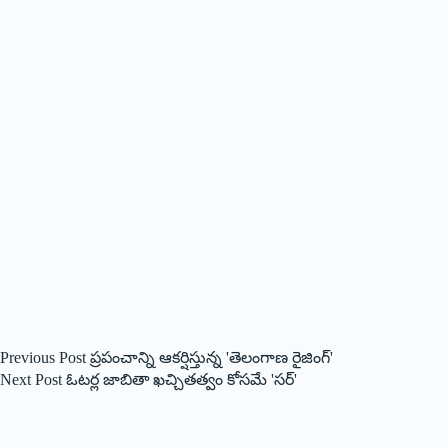
Previous
Post
ప్రపంచాన్ని ఆకర్షిస్తున్న 'తెలంగాణ రైజింగ్‌'
Next
Post
ఓట‌ర్ల జాబితా ఖ‌చ్చిత‌త్వం కోస‌మే 'స‌ర్‌'