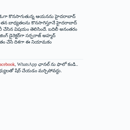
ంగాణ సీఈఓగా కొనసాగుతున్న ఆయనను హైదరాబాద్‌
సీఈఓగా తన బాధ్యతలను కొనసాగిస్తూనే హైదరాబాద్‌
ి బదిలీ చేసిన విషయం తెలిసిందే. బదిలీ అనంతరం
‌డైరెక్టర్‌గా సర్పరాజ్‌ అహ్మద్‌
ోపేతం చేసే దిశగా ఈ నియామకం
acebook
, WhatsApp ఛానల్ ను ఫాలో కండి..
భ్యులతో షేర్ చేయడం మర్చిపోవద్దు.