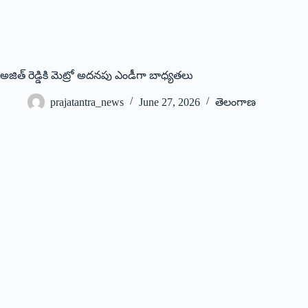
అజిత్‌ ‌రెడ్డికి మెట్రో అదనపు ఎం‌డీగా బాధ్యతలు
prajatantra_news
June 27, 2026
తెలంగాణ