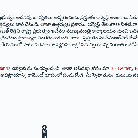
డ్డికి ప్రభుత్వం అదనపు బాధ్యతలు అప్పగించింది. ప్రస్తుతం ఇన్వెస్ట్ ‌తెల
త్వం ఉత్తర్వులు జారీ చేసింది. తాజా ఉత్తర్వుల ప్రకారం.. ఇన్వెస్ట్ ‌తెలంగాణ 
రు. అజిత్‌ ‌రెడ్డిని రాష్ట్ర ప్రభుత్వం ఇటీవల ముఖ్యమంత్రి కార్యాలయం నుంచ
ప్రాధాన్యం సంతరించుకుంది. కాగా.. ప్రస్తుతం హెచ్‌ఎంఆర్‌ఎల్‌ ‌మేనేజింగ్‌ 
 వేగవంతం చేయడంతో పాటు పరిపాలనా వ్యవహారాల్లో సమన్వయాన్ని మరింత బల
tantra
వెబ్‌సైట్ ను సందర్శించండి. తాజా అప్‌డేట్స్ కోసం మా
X (Twitter)
,
F
మీ అభిప్రాయాన్ని కామెంట్ రూపంలో పంచుకోండి. మీ స్నేహితులు, కుటుంబ స