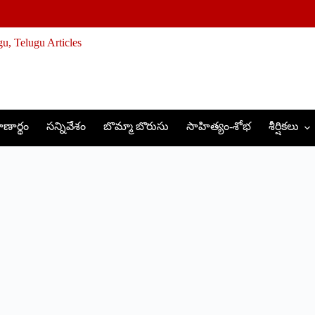
ణార్థం
సన్నివేశం
బొమ్మా బొరుసు
సాహిత్యం-శోభ
శీర్షికలు