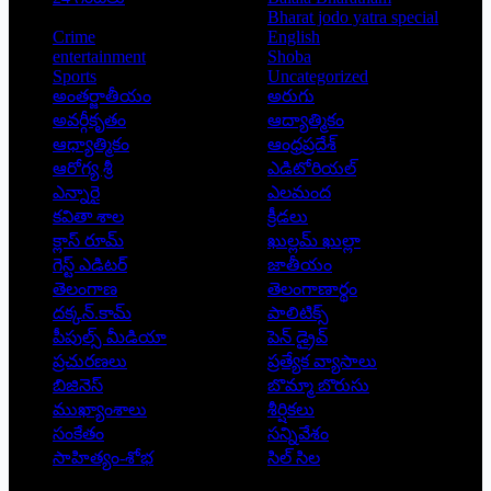
Bharat jodo yatra special
Crime
English
entertainment
Shoba
Sports
Uncategorized
అంతర్జాతీయం
అరుగు
అవర్గీకృతం
ఆద్యాత్మికం
ఆధ్యాత్మికం
ఆంధ్రప్రదేశ్
ఆరోగ్య శ్రీ
ఎడిటోరియల్
ఎన్నారై
ఎలమంద
కవితా శాల
క్రీడలు
క్లాస్ రూమ్
ఖుల్లమ్ ఖుల్లా
గెస్ట్ ఎడిటర్
జాతీయం
తెలంగాణ
తెలంగాణార్థం
దక్కన్.కామ్
పాలిటిక్స్
పీపుల్స్ ‌మీడియా
పెన్ డ్రైవ్
ప్రచురణలు
ప్రత్యేక వ్యాసాలు
బిజినెస్
బొమ్మా బొరుసు
ముఖ్యాంశాలు
శీర్షికలు
సంకేతం
సన్నివేశం
సాహిత్యం-శోభ
సిల్ సిల
Copyright © 2026 - Prajatantra