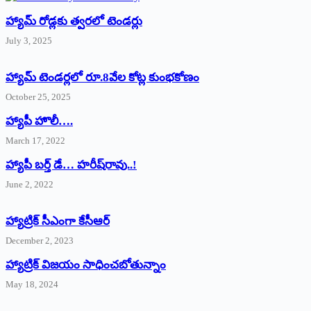
హ్యామ్‌ రోడ్లకు త్వరలో టెండర్లు
July 3, 2025
హ్యామ్‌ ‌టెండర్లలో రూ.8వేల కోట్ల కుంభకోణం
October 25, 2025
హ్యాపీ హొలీ….
March 17, 2022
హ్యాపీ బర్త్ ‌డే… హరీష్‌రావు..!
June 2, 2022
హ్యాట్రిక్‌ ‌సీఎంగా కేసీఆర్‌
December 2, 2023
హ్యాట్రిక్‌ విజయం సాధించబోతున్నాం
May 18, 2024