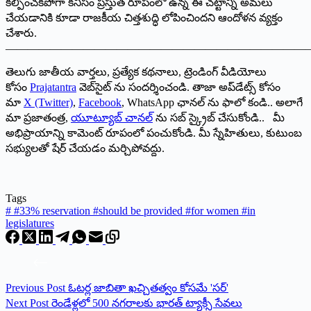
కల్పించకపోగా కనీసం ప్రస్తుత రూపంలో ఉన్న ఈ చట్టాన్ని అమలు
చేయడానికి కూడా రాజకీయ చిత్తశుద్ధి లోపించిందని ఆందోళన వ్యక్తం
చేశారు.
———————————————————————————
తెలుగు జాతీయ వార్తలు, ప్రత్యేక కథనాలు, ట్రెండింగ్ వీడియోలు
కోసం
Prajatantra
వెబ్‌సైట్ ను సందర్శించండి. తాజా అప్‌డేట్స్ కోసం
మా
X (Twitter)
,
Facebook
, WhatsApp ఛానల్ ను ఫాలో కండి.. అలాగే
మా ప్రజాతంత్ర,
యూట్యూబ్ చానల్
ను సబ్ స్క్రైబ్ చేసుకోండి.. మీ
అభిప్రాయాన్ని కామెంట్ రూపంలో పంచుకోండి. మీ స్నేహితులు, కుటుంబ
సభ్యులతో షేర్ చేయడం మర్చిపోవద్దు.
Tags
#
#33% reservation #should be provided #for women #in
legislatures
Previous
Post
ఓట‌ర్ల జాబితా ఖ‌చ్చిత‌త్వం కోస‌మే 'స‌ర్‌'
Next
Post
రెండేళ్లలో 500 నగరాలకు భారత్‌ ‌ట్యాక్సీ సేవలు