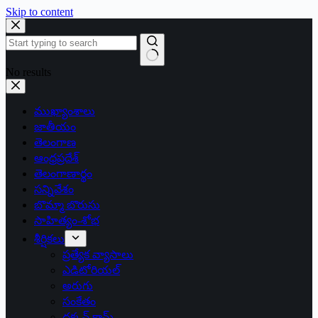
Skip to content
No results
ముఖ్యాంశాలు
జాతీయం
తెలంగాణ
ఆంధ్రప్రదేశ్
తెలంగాణార్థం
సన్నివేశం
బొమ్మా బొరుసు
సాహిత్యం-శోభ
శీర్షికలు
ప్రత్యేక వ్యాసాలు
ఎడిటోరియల్
అరుగు
సంకేతం
దక్కన్.కామ్