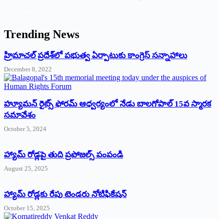
Trending News
‌హ్రిమాచల్‌ ‌ప్రదేశ్‌లో పభుత్వ ఏర్పాటుకు కాంగ్రెస్‌ ‌సన్నాహాలు
December 8, 2022
హ్యూమన్‌ రైట్స్‌ ఫోరమ్‌ ఆధ్వర్యంలో నేడు బాలగోపాల్‌ 15వ స్మారక
సమావేశం
October 5, 2024
హ్యామ్‌ రోడ్లపై తుది ప్రపోజల్స్‌ పంపండి
August 25, 2025
హ్యామ్‌ రోడ్లకు రేపు టెండరు నోటిఫికేషన్‌
October 15, 2025