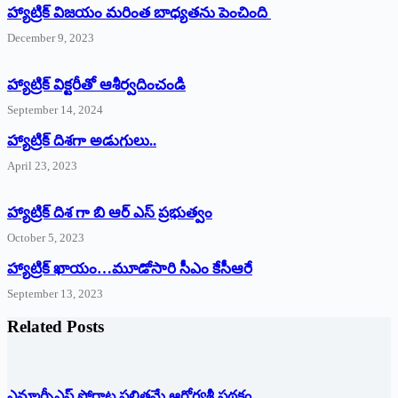
హ్యాట్రిక్ విజయం మరింత బాధ్యతను పెంచింది
December 9, 2023
హ్యాట్రిక్‌ ‌విక్టరీతో ఆశీర్వదించండి
September 14, 2024
‌హ్యాట్రిక్‌ ‌దిశగా అడుగులు..
April 23, 2023
హ్యాట్రిక్ దిశ గా బి ఆర్ ఎస్ ప్రభుత్వం
October 5, 2023
హ్యాట్రిక్‌ ‌ఖాయం…మూడోసారి సీఎం కేసీఆరే
September 13, 2023
Related Posts
ఎమ్మార్పీఎస్ పోరాట ఫలితమే ఆరోగ్యశ్రీ పథకం