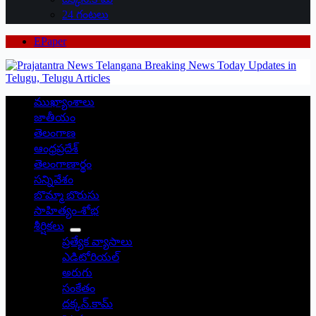
24 గంటలు
EPaper
ముఖ్యాంశాలు
జాతీయం
తెలంగాణ
ఆంధ్రప్రదేశ్
తెలంగాణార్థం
సన్నివేశం
బొమ్మా బొరుసు
సాహిత్యం-శోభ
శీర్షికలు
ప్రత్యేక వ్యాసాలు
ఎడిటోరియల్
అరుగు
సంకేతం
దక్కన్.కామ్