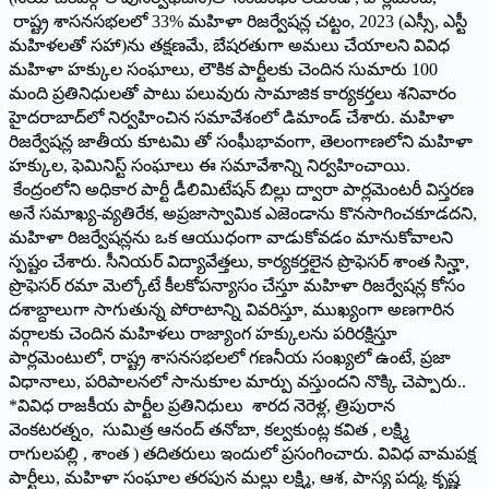
రాష్ట్ర శాసనసభలలో 33% మహిళా రిజర్వేషన్ల చట్టం, 2023 (ఎస్సీ, ఎస్టీ
మహిళలతో సహా)ను తక్షణమే, బేషరతుగా అమలు చేయాలని వివిధ
మహిళా హక్కుల సంఘాలు, లౌకిక పార్టీలకు చెందిన సుమారు 100
మంది ప్రతినిధులతో పాటు పలువురు సామాజిక కార్యకర్తలు శ‌నివారం
హైద‌రాబాద్‌లో నిర్వ‌హించిన స‌మావేశంలో డిమాండ్ చేశారు. మహిళా
రిజర్వేషన్ల జాతీయ కూటమి తో సంఘీభావంగా, తెలంగాణలోని మహిళా
హక్కుల, ఫెమినిస్ట్ సంఘాలు ఈ సమావేశాన్ని నిర్వహించాయి.
కేంద్రంలోని అధికార పార్టీ డీలిమిటేషన్ బిల్లు ద్వారా పార్లమెంటరీ విస్తరణ
అనే సమాఖ్య-వ్యతిరేక, అప్రజాస్వామిక ఎజెండాను కొనసాగించకూడదని,
మహిళా రిజర్వేషన్లను ఒక ఆయుధంగా వాడుకోవడం మానుకోవాలని
స్పష్టం చేశారు. సీనియర్ విద్యావేత్తలు, కార్యకర్తలైన ప్రొఫెసర్ శాంత సిన్హా,
ప్రొఫెసర్ రమా మెల్కోటే కీల‌కోప‌న్యాసం చేస్తూ మహిళా రిజర్వేషన్ల కోసం
దశాబ్దాలుగా సాగుతున్న పోరాటాన్ని వివరిస్తూ, ముఖ్యంగా అణగారిన
వర్గాలకు చెందిన మహిళలు రాజ్యాంగ హక్కులను పరిరక్షిస్తూ
పార్లమెంటులో, రాష్ట్ర శాసనసభలలో గణనీయ సంఖ్యలో ఉంటే, ప్రజా
విధానాలు, పరిపాలనలో సానుకూల మార్పు వస్తుందని నొక్కి చెప్పారు..
*వివిధ రాజకీయ పార్టీల ప్రతినిధులు శారద నెరెళ్ల, త్రిపురాన
వెంకటరత్నం, సుమిత్ర ఆనంద్ తనోబా, కల్వకుంట్ల కవిత , లక్ష్మి
రాగులపల్లి , శాంత ) తదితరులు ఇందులో ప్రసంగించారు. వివిధ వామపక్ష
పార్టీలు, మహిళా సంఘాల తరపున మల్లు లక్ష్మి, ఆశ, పాస్య పద్మ, కృష్ణ