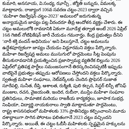
కుమారి, అనసూయ, వి.సంధ్య, ఝాన్సీ , జ్యోతి బన్నురు, విమలక్క
మాట్లాడారు. రాజ్యాంగ 106వ సవరణ చట్టం-2023 ద్వారా వచ్చిన
‘మహిళా రిజర్వేషన్ చట్టం-2023’ అమలులో జరుగుతున్న
అన్యాయమైన జాప్యం పట్ల వీరందరూ తీవ్ర ఆందోళన వ్యక్తం చేశారు. ఈ
చట్టం అమలులోకి రావడానికి ఏకంగా మూడేళ్ల తర్వాత అంటే 2026 ఏప్రిల్
16న గెజిట్ నోటిఫికేషన్ జారీ చేయడం గమనార్హం. కేంద్ర ప్రభుత్వం దీనిని
‘నారీ శక్తి వందన్ అధినియం’ అని పిలుస్తూనే, చట్టం అమలును
ఉద్దేశపూర్వకంగా జాప్యం చేయడం విడ్డూరమ‌ని వ‌క్త‌లు పేర్కొన్నారు.
మహిళా రిజర్వేషన్ల అమలు ముసుగులో పార్లమెంటు సీట్ల పెంపును
తీసుకురావడానికి ప్రయత్నించిన ప్రజాస్వామ్య వ్యతిరేక బిల్లును 2026
ఏప్రిల్‌లో ప్రతిపక్ష పార్టీలు సమంజసంగానే తిరస్కరించినప్పటికీ ఇప్పుడు
వాటిపైనే ప్రభుత్వం తప్పుడు ఆరోపణలు చేస్తోంద‌ని వ‌క్త‌లు పేర్కొన్నారు.
స్వతంత్ర మహిళా సంఘాలు, నెట్‌వర్క్‌లకు చెందిన ప్రొఫెసర్ సుజాత
సూరేపల్లి, సునీత, దీప్తి, ఆశాలత, రుక్మిణి, పులి కల్పన, సిస్టర్ లిస్సీ జోసెఫ్
మంజుల, రచన, వైజయంతి, ఇందిర, రుబీనా, ముస్లిం మహిళా సంఘాల
ప్రతినిధులు, సామాజిక మరియు రాజకీయ కార్యకర్తలు, జూపాక సుభద్ర,
నింఫియా, విద్యార్థి నాయకురాలు స్వాతి మాట్లాడుతూ పార్లమెంటు,
రాష్ట్ర శాసనసభలలో మహిళలకు 33% ప్రాతినిధ్యం కల్పించాలని మూడు
దశాబ్దాలుగా సాగిన పోరాటం ఫలితంగానే 2023 చట్టం వచ్చిందని
పేర్కొన్నారు. అయితే, ఈ చట్టం ఓబీసీ మహిళలకు స్పష్టమైన హక్కులను