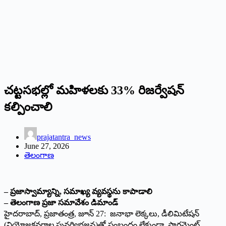
చ‌ట్ట‌స‌భ‌ల్లో మ‌హిళ‌ల‌కు 33% రిజ‌ర్వేష‌న్
క‌ల్పించాలి
prajatantra_news
June 27, 2026
తెలంగాణ
– ప్ర‌జాస్వామ్యాన్ని, స‌మాఖ్య వ్య‌వ‌స్థ‌ను కాపాడాలి
– తెలంగాణ ప్ర‌జా స‌మావేశం డిమాండ్‌
హైద‌రాబాద్‌, ప్ర‌జాతంత్ర‌, జూన్ 27: జనాభా లెక్కలు, డీలిమిటేషన్‌
(నియోజకవర్గాల పునర్విభజన)తో సంబంధం లేకుండా, పార్లమెంట్,