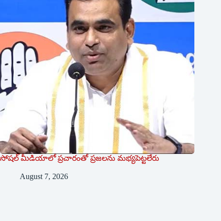
సోషల్‌ ‌మీడియాలో ప్రచారంతో ప్రజలను మభ్యపెట్టలేరు
August 7, 2026