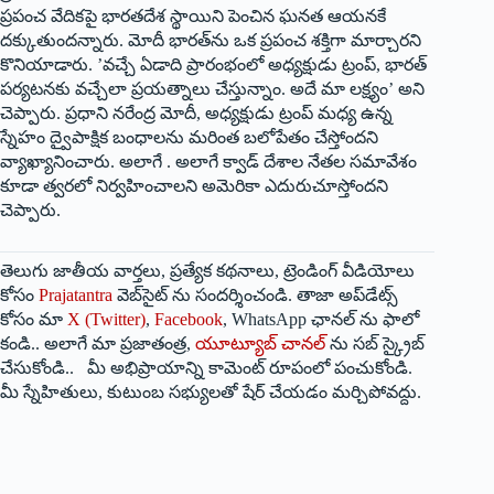
ప్రపంచ వేదికపై భారతదేశ స్థాయిని పెంచిన ఘనత ఆయనకే
దక్కుతుందన్నారు. మోదీ భారత్‌ను ఒక ప్రపంచ శక్తిగా మార్చారని
కొనియాడారు. ’వచ్చే ఏడాది ప్రారంభంలో అధ్యక్షుడు ట్రంప్‌, ‌భారత్‌
‌పర్యటనకు వచ్చేలా ప్రయత్నాలు చేస్తున్నాం. అదే మా లక్ష్యం’ అని
చెప్పారు. ప్రధాని నరేంద్ర మోదీ, అధ్యక్షుడు ట్రంప్‌ ‌మధ్య ఉన్న
స్నేహం ద్వైపాక్షిక బంధాలను మరింత బలోపేతం చేస్తోందని
వ్యాఖ్యానించారు. అలాగే . అలాగే క్వాడ్‌ ‌దేశాల నేతల సమావేశం
కూడా త్వరలో నిర్వహించాలని అమెరికా ఎదురుచూస్తోందని
చెప్పారు.
తెలుగు జాతీయ వార్తలు, ప్రత్యేక కథనాలు, ట్రెండింగ్ వీడియోలు
కోసం
Prajatantra
వెబ్‌సైట్ ను సందర్శించండి. తాజా అప్‌డేట్స్
కోసం మా
X (Twitter)
,
Facebook
, WhatsApp ఛానల్ ను ఫాలో
కండి.. అలాగే మా ప్రజాతంత్ర,
యూట్యూబ్ చానల్
ను సబ్ స్క్రైబ్
చేసుకోండి.. మీ అభిప్రాయాన్ని కామెంట్ రూపంలో పంచుకోండి.
మీ స్నేహితులు, కుటుంబ సభ్యులతో షేర్ చేయడం మర్చిపోవద్దు.