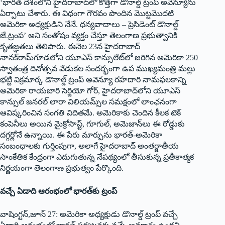
‘భారత దేశంలోని హైదరాబాద్‌లో కొత్తగా డొనాల్డ్ ట్రంప్ అవెన్యూను
ఏర్పాటు చేశారు. ఈ విధంగా గౌరవం పొందిన మొట్టమొదటి
అమెరికా అధ్యక్షుడిని నేనే. ధన్యవాదాలు – ప్రెసిడెంట్ డొనాల్డ్
జే.ట్రంప’ అని సంతోషం వ్యక్తం చేస్తూ తెలంగాణ ప్రభుత్వానికి
కృతజ్ఞతలు తెలిపారు. ఈనెల 23న హైదరాబాద్
నానక్‌రామ్‌గూడలోని యూఎస్ కాన్సులేట్‌లో జరిగిన అమెరికా 250
స్వాతంత్ర దినోత్సవ వేడుకల సందర్భంగా ఉప ముఖ్యమంత్రి మల్లు
భట్టి విక్రమార్క డొనాల్డ్ ట్రంప్ అవెన్యూ రహదారి నామఫలకాన్ని
అమెరికా రాయబారి సెర్జియో గోర్, హైదరాబాద్‌లోని యూఎస్
కాన్సుల్ జనరల్ లారా విలియమ్స్‌ల సమక్షంలో లాంఛనంగా
ఆవిష్కరించిన సంగతి విదితమే. అమెరికాకు చెందిన కీలక టెక్‌
‌కంపెనీలు అయిన మైక్రోసాప్ట్, ‌గూగుల్‌, అమెజాన్‌లు ఈ రోడ్డుకు
దగ్గర్లోనే ఉన్నాయి. ఈ పేరు మార్పును భారత్‌-అమెరికా
సంబంధాలకు గుర్తింపుగా, అలాగే హైదరాబాద్‌ అం‌తర్జాతీయ
సాంకేతిక కేంద్రంగా ఎదుగుతున్న నేపథ్యంలో తీసుకున్న ప్రతీకాత్మక
నిర్ణయంగా తెలంగాణ ప్రభుత్వం పేర్కొంది.
వచ్చే ఏడాది ఆరంభంలో భారత్‌కు ట్రంప్‌
వాషింగ్టన్‌,‌జూన్‌ 27: అమెరికా అధ్యక్షుడు డొనాల్డ్ ‌ట్రంప్‌ ‌వచ్చే