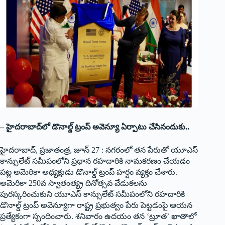
– హైదరాబాద్‌లో డొనాల్డ్ ‌ట్రంప్‌ అవెన్యూ ఏర్పాటు చేసినందుకు..
హైదరాబాద్, ప్రజాతంత్ర, జూన్ 27 : నగరంలో తన పేరుతో యూఎస్
కాన్సులేట్ సమీపంలోని ప్రధాన రహదారికి నామకరణం చేయడం
పట్ల అమెరికా అధ్యక్షుడు డొనాల్డ్ ట్రంప్ హర్షం వ్యక్తం చేశారు.
అమెరికా 250వ స్వాతంత్య్ర దినోత్సవ వేడుకలను
పురస్కరించుకుని యూఎస్ కాన్సులేట్ సమీపంలోని రహదారికి
డొనాల్డ్ ట్రంప్ అవెన్యూగా రాష్ట్ర ప్రభుత్వం పేరు పెట్టడంపై ఆయన
ప్రత్యేకంగా స్పందించారు. శనివారం ఉదయం తన ‘ట్రూత’ ఖాతాలో