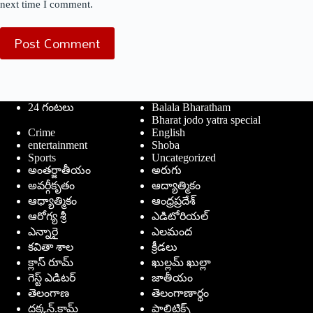
next time I comment.
Post Comment
24 గంటలు
Balala Bharatham
Bharat jodo yatra special
Crime
English
entertainment
Shoba
Sports
Uncategorized
అంతర్జాతీయం
అరుగు
అవర్గీకృతం
ఆద్యాత్మికం
ఆధ్యాత్మికం
ఆంధ్రప్రదేశ్
ఆరోగ్య శ్రీ
ఎడిటోరియల్
ఎన్నారై
ఎలమంద
కవితా శాల
క్రీడలు
క్లాస్ రూమ్
ఖుల్లమ్ ఖుల్లా
గెస్ట్ ఎడిటర్
జాతీయం
తెలంగాణ
తెలంగాణార్థం
దక్కన్.కామ్
పాలిటిక్స్