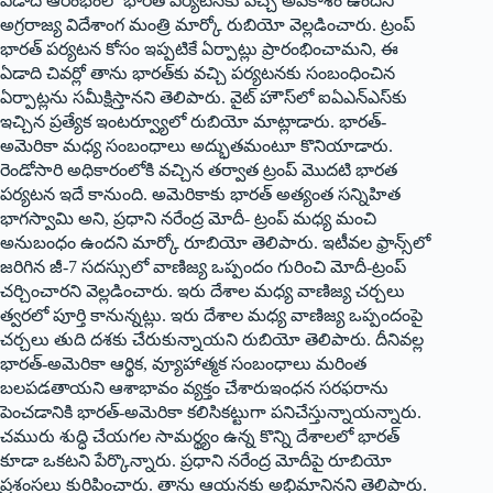
ఏడాది ఆరంభంలో భారత్‌ పర్యటనకు వచ్చే అవకాశం ఉందని
అగ్రరాజ్య విదేశాంగ మంత్రి మార్కో రుబియో వెల్లడించారు. ట్రంప్‌
‌భారత్‌ ‌పర్యటన కోసం ఇప్పటికే ఏర్పాట్లు ప్రారంభించామని, ఈ
ఏడాది చివర్లో తాను భారత్‌కు వచ్చి పర్యటనకు సంబంధించిన
ఏర్పాట్లను సమీక్షిస్తానని తెలిపారు. వైట్‌ ‌హౌస్‌లో ఐఏఎన్‌ఎస్‌కు
ఇచ్చిన ప్రత్యేక ఇంటర్వ్యూలో రుబియో మాట్లాడారు. భారత్‌-
అమెరికా మధ్య సంబంధాలు అద్భుతమంటూ కొనియాడారు.
రెండోసారి అధికారంలోకి వచ్చిన తర్వాత ట్రంప్‌ ‌మొదటి భారత
పర్యటన ఇదే కానుంది. అమెరికాకు భారత్‌ అత్యంత సన్నిహిత
భాగస్వామి అని, ప్రధాని నరేంద్ర మోదీ- ట్రంప్‌ ‌మధ్య మంచి
అనుబంధం ఉందని మార్కో రూబియో తెలిపారు. ఇటీవల ఫ్రాన్స్‌లో
జరిగిన జీ-7 సదస్సులో వాణిజ్య ఒప్పందం గురించి మోదీ-ట్రంప్‌
‌చర్చించారని వెల్లడించారు. ఇరు దేశాల మధ్య వాణిజ్య చర్చలు
త్వరలో పూర్తి కానున్నట్లు. ఇరు దేశాల మధ్య వాణిజ్య ఒప్పందంపై
చర్చలు తుది దశకు చేరుకున్నాయని రుబియో తెలిపారు. దీనివల్ల
భారత్‌-అమెరికా ఆర్థిక, వ్యూహాత్మక సంబంధాలు మరింత
బలపడతాయని ఆశాభావం వ్యక్తం చేశారుఇంధన సరఫరాను
పెంచడానికి భారత్‌-అమెరికా కలిసికట్టుగా పనిచేస్తున్నాయన్నారు.
చమురు శుద్ధి చేయగల సామర్థ్యం ఉన్న కొన్ని దేశాలలో భారత్‌
‌కూడా ఒకటని పేర్కొన్నారు. ప్రధాని నరేంద్ర మోదీపై రూబియో
ప్రశంసలు కురిపించారు. తాను ఆయనకు అభిమానినని తెలిపారు.