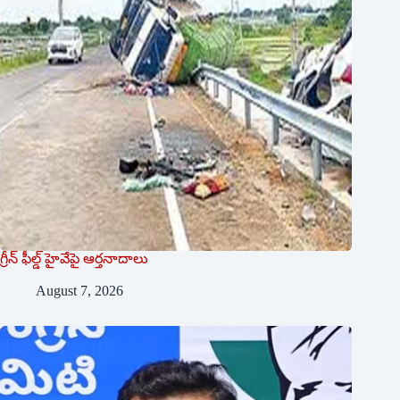
గ్రీన్ ఫీల్డ్ హైవేపై ఆర్తనాదాలు
August 7, 2026