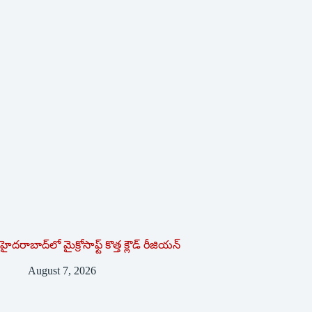
హైదరాబాద్‌లో మైక్రోసాఫ్ట్ ‌కొత్త క్లౌడ్‌ ‌రీజియన్‌
August 7, 2026