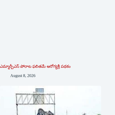
ఎమ్మార్పీఎస్ పోరాట ఫలితమే ఆరోగ్యశ్రీ పథకం
August 8, 2026