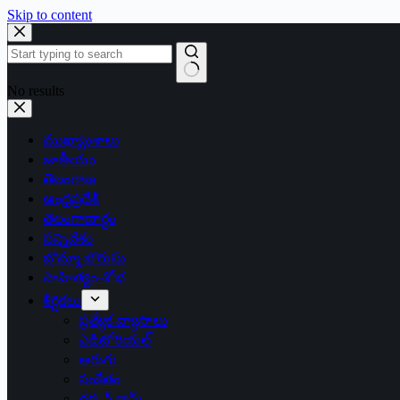
Skip to content
No results
ముఖ్యాంశాలు
జాతీయం
తెలంగాణ
ఆంధ్రప్రదేశ్
తెలంగాణార్థం
సన్నివేశం
బొమ్మా బొరుసు
సాహిత్యం-శోభ
శీర్షికలు
ప్రత్యేక వ్యాసాలు
ఎడిటోరియల్
అరుగు
సంకేతం
దక్కన్.కామ్