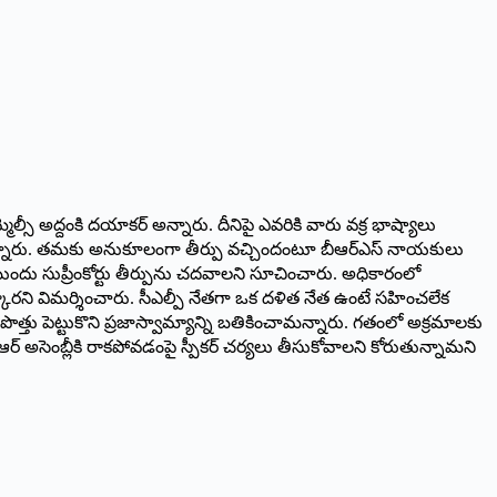
మ్మెల్సీ అద్దంకి దయాకర్‌ అన్నారు. దీనిపై ఎవరికి వారు వక్ర భాష్యాలు
పిందన్నారు. తమకు అనుకూలంగా తీర్పు వచ్చిందంటూ బీఆర్‌ఎస్‌ నాయకులు
ుందు సుప్రీంకోర్టు తీర్పును చదవాలని సూచించారు. అధికారంలో
ొక్కారని విమర్శించారు. సీఎల్పీ నేతగా ఒక దళిత నేత ఉంటే సహించలేక
ో పొత్తు పెట్టుకొని ప్రజాస్వామ్యాన్ని బతికించామన్నారు. గతంలో అక్రమాలకు
సీఆర్‌ అసెంబ్లీకి రాకపోవడంపై స్పీకర్‌ చర్యలు తీసుకోవాలని కోరుతున్నామని