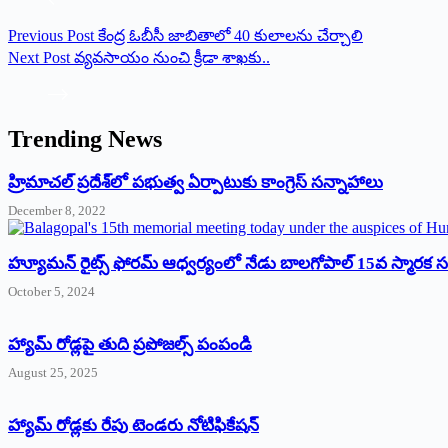
Previous
Post
కేంద్ర ఓబీసీ జాబితాలో 40 కులాలను చేర్చాలి
Next
Post
వ్య‌వ‌సాయం నుంచి క్రీడా శాఖకు..
Trending News
‌హ్రిమాచల్‌ ‌ప్రదేశ్‌లో పభుత్వ ఏర్పాటుకు కాంగ్రెస్‌ ‌సన్నాహాలు
December 8, 2022
హ్యూమన్‌ రైట్స్‌ ఫోరమ్‌ ఆధ్వర్యంలో నేడు బాలగోపాల్‌ 15వ స్మారక
October 5, 2024
హ్యామ్‌ రోడ్లపై తుది ప్రపోజల్స్‌ పంపండి
August 25, 2025
హ్యామ్‌ రోడ్లకు రేపు టెండరు నోటిఫికేషన్‌