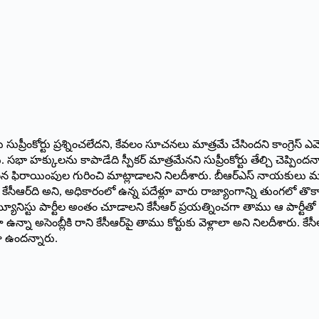
ు సుప్రీంకోర్టు ప్రశ్నించలేదని, కేవలం సూచనలు మాత్రమే చేసిందని కాంగ్రెస్‌ ఎ
సభా హక్కులను కాపాడేది స్పీకర్‌ మాత్రమేనని సుప్రీంకోర్టు తేల్చి చెప్
సిన ఫిరాయింపుల గురించి మాట్లాడాలని నిలదీశారు. బీఆర్‌ఎస్‌ నాయకులు మ
ర కేసీఆర్‌ది అని, అధికారంలో ఉన్న పదేళ్లూ వారు రాజ్యాంగాన్ని తుంగలో త
ు. కమ్యూనిస్టు పార్టీల అంతం చూడాలని కేసీఆర్‌ ప్రయత్నించగా తాము ఆ పార్టీత
ఉన్నా అసెంబ్లీకి రాని కేసీఆర్‌పై తాము కోర్టుకు వెళ్లాలా అని నిలదీశారు. కే
ా ఉందన్నారు.