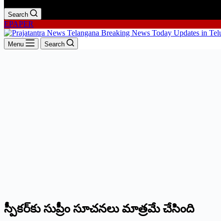
Search
EPAPER
Menu
Search
స్పీకర్‌కు సుప్రీం సూచనలు మాత్రమే చేసింది