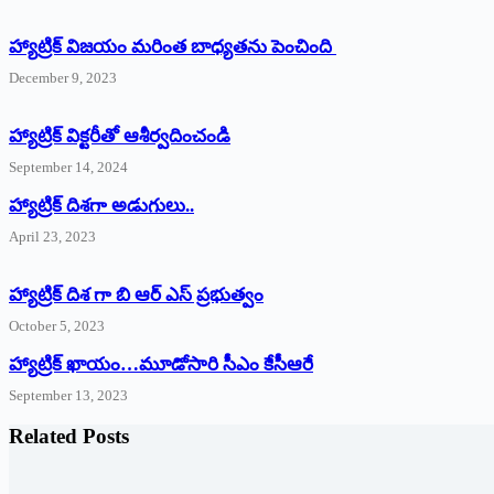
హ్యాట్రిక్ విజయం మరింత బాధ్యతను పెంచింది
December 9, 2023
హ్యాట్రిక్‌ ‌విక్టరీతో ఆశీర్వదించండి
September 14, 2024
‌హ్యాట్రిక్‌ ‌దిశగా అడుగులు..
April 23, 2023
హ్యాట్రిక్ దిశ గా బి ఆర్ ఎస్ ప్రభుత్వం
October 5, 2023
హ్యాట్రిక్‌ ‌ఖాయం…మూడోసారి సీఎం కేసీఆరే
September 13, 2023
Related Posts