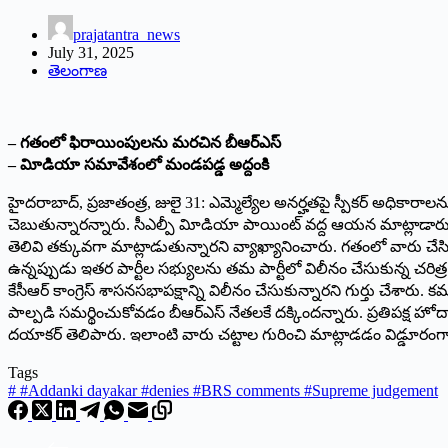
prajatantra_news
July 31, 2025
తెలంగాణ
– గతంలో ఫిరాయింపులను మరచిన బీఆర్‌ఎస్‌
– విూడియా సమావేశంలో మండపడ్డ అద్దంకి
హైదరాబాద్‌, ప్రజాతంత్ర, జులై 31: ఎమ్మెల్యేల అనర్హతపై స్పీకర్‌ అధికారాలన
చెబుతున్నారన్నారు. సీఎల్పీ విూడియా పాయింట్‌ వద్ద ఆయన మాట్లాడారు. 
తెలివి తక్కువగా మాట్లాడుతున్నారని వ్యాఖ్యానించారు. గతంలో వారు చే
ఉన్నప్పుడు ఇతర పార్టీల సభ్యులను తమ పార్టీలో విలీనం చేసుకున్న చరిత్
కేసీఆర్‌ కాంగ్రెస్‌ శాసనసభాపక్షాన్ని విలీనం చేసుకున్నారని గుర్తు చేశార
పాల్పడి సమర్థించుకోవడం బీఆర్‌ఎస్‌ నేతలకే దక్కిందన్నారు. ప్రతిపక్ష హోదా 
దయాకర్‌ తెలిపారు. ఇలాంటి వారు చట్టాల గురించి మాట్లాడడం విడ్డూరంగ
Tags
#
#Addanki dayakar #denies #BRS comments #Supreme judgement