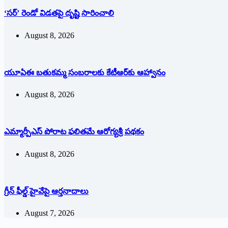
‘సర్’ రెండో విడతపై దృష్టి సారించాలి
August 8, 2026
యూఏఈ బతుకమ్మ సంబరాలకు కేటీఆర్‌కు ఆహ్వానం
August 8, 2026
ఎమ్మార్పీఎస్ పోరాట ఫలితమే ఆరోగ్యశ్రీ పథకం
August 8, 2026
గ్రీన్ ఫీల్డ్ హైవేపై ఆర్తనాదాలు
August 7, 2026