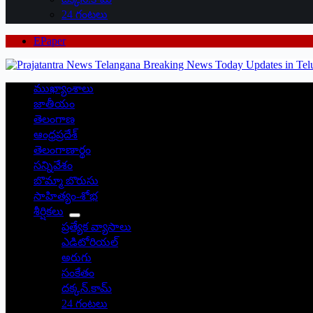
24 గంటలు
EPaper
ముఖ్యాంశాలు
జాతీయం
తెలంగాణ
ఆంధ్రప్రదేశ్
తెలంగాణార్థం
సన్నివేశం
బొమ్మా బొరుసు
సాహిత్యం-శోభ
శీర్షికలు
ప్రత్యేక వ్యాసాలు
ఎడిటోరియల్
అరుగు
సంకేతం
దక్కన్.కామ్
24 గంటలు