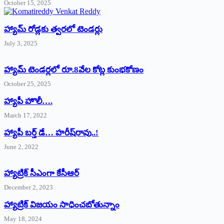
October 15, 2025
హ్యామ్‌ రోడ్లకు త్వరలో టెండర్లు
July 3, 2025
హ్యామ్‌ ‌టెండర్లలో రూ.8వేల కోట్ల కుంభకోణం
October 25, 2025
హ్యాపీ హొలీ….
March 17, 2022
హ్యాపీ బర్త్ ‌డే… హరీష్‌రావు..!
June 2, 2022
హ్యాట్రిక్‌ ‌సీఎంగా కేసీఆర్‌
December 2, 2023
హ్యాట్రిక్‌ విజయం సాధించబోతున్నాం
May 18, 2024