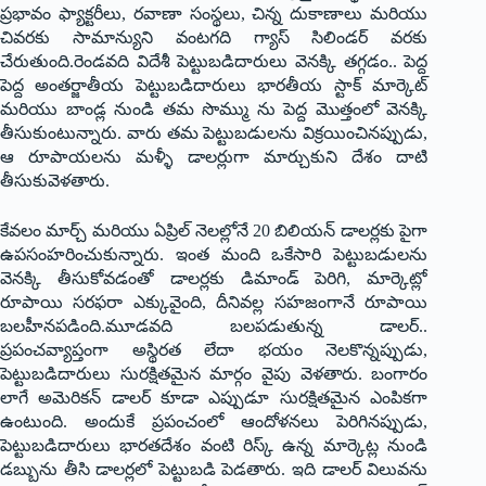
ప్రభావం ఫ్యాక్టరీలు, రవాణా సంస్థలు, చిన్న దుకాణాలు మరియు
చివరకు సామాన్యుని వంటగది గ్యాస్ సిలిండర్ వరకు
చేరుతుంది.రెండవది విదేశీ పెట్టుబడిదారులు వెనక్కి తగ్గడం.. పెద్ద
పెద్ద అంతర్జాతీయ పెట్టుబడిదారులు భారతీయ స్టాక్ మార్కెట్
మరియు బాండ్ల నుండి తమ సొమ్ము ను పెద్ద మొత్తంలో వెనక్కి
తీసుకుంటున్నారు. వారు తమ పెట్టుబడులను విక్రయించినప్పుడు,
ఆ రూపాయలను మళ్ళీ డాలర్లుగా మార్చుకుని దేశం దాటి
తీసుకువెళతారు.
కేవలం మార్చ్ మరియు ఏప్రిల్ నెలల్లోనే 20 బిలియన్ డాలర్లకు పైగా
ఉపసంహరించుకున్నారు. ఇంత మంది ఒకేసారి పెట్టుబడులను
వెనక్కి తీసుకోవడంతో డాలర్లకు డిమాండ్ పెరిగి, మార్కెట్లో
రూపాయి సరఫరా ఎక్కువైంది, దీనివల్ల సహజంగానే రూపాయి
బలహీనపడింది.మూడవది బలపడుతున్న డాలర్..
ప్రపంచవ్యాప్తంగా అస్థిరత లేదా భయం నెలకొన్నప్పుడు,
పెట్టుబడిదారులు సురక్షితమైన మార్గం వైపు వెళతారు. బంగారం
లాగే అమెరికన్ డాలర్ కూడా ఎప్పుడూ సురక్షితమైన ఎంపికగా
ఉంటుంది. అందుకే ప్రపంచంలో ఆందోళనలు పెరిగినప్పుడు,
పెట్టుబడిదారులు భారతదేశం వంటి రిస్క్ ఉన్న మార్కెట్ల నుండి
డబ్బును తీసి డాలర్లలో పెట్టుబడి పెడతారు. ఇది డాలర్ విలువను