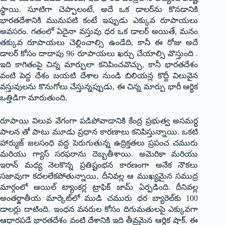
స్థాయి. సూటిగా చెప్పాలంటే, అదే ఒక డాలర్‌ను కొనడానికి
భారతదేశానికి మునుపటి కంటే ఇప్పుడు ఎక్కువ రూపాయలు
అవసరం. గతంలో ఏదైనా వస్తువు ధర ఒక డాలర్ అయితే, మనం
తక్కువ రూపాయలు చెల్లించాల్సి ఉండేది, కానీ ఈ రోజు అదే
డాలర్ కోసం దాదాపు 96 రూపాయలు ఖర్చు చేయాల్సి వొస్తుంది .
ఇది కాగితంపై చిన్న మార్పులా కనిపించవొచ్చు, కానీ భారతదేశం
వంటి పెద్ద దేశం బయటి దేశాల నుండి బిలియన్ల కొద్దీ విలువైన
వస్తువులను కొనుగోలు చేస్తున్నప్పుడు, ఈ చిన్న మార్పు భారీ ఆర్థిక
ఒత్తిడిగా మారుతుంది.
రూపాయి విలువ వేగంగా పడిపోవాడానికి కేంద్ర ప్రభుత్వ అసమర్ధ
పాలన తో పాటు మూడు ప్రధాన కారణాలు కనిపిస్తున్నాయి. ఒకటి
హార్ముజ్ జలసంధి వద్ద పెరుగుతున్న ఉద్రిక్తతలు ప్రపంచ చమురు
మరియు గ్యాస్ సరఫరాను దెబ్బతీశాయి. అమెరికా మరియు
ఇరాన్ మధ్య నెలకొన్న ప్రతిష్టంభన కారణంగా అనేక నౌకలు
సజావుగా కదలలేకపోతున్నాయి, దీనివల్ల ఆ ముఖ్యమైన సముద్ర
మార్గంలో ఆయిల్ ట్యాంకర్ల ట్రాఫిక్ జామ్ ఏర్పడింది. దీనివల్ల
అంతర్జాతీయ మార్కెట్‌లో ముడి చమురు ధర బ్యారెల్‌కు 100
డాలర్లు దాటింది. ఇంధన వనరుల కోసం దిగుమతులపై ఎక్కువగా
ఆధారపడే భారతదేశం వంటి దేశానికి ఇది తీవ్రమైన ఆర్థిక షాక్. ఈ