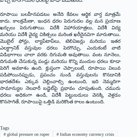
వొచ్చే కూరగాయల ధరలపై కూడా పడుతుంది.
రూపాయి బలహీనపడటం అనేది కేవలం ఆర్థిక వార్త మాత్రమే
కాదు. కాలక్రమేణా, ఇంధన ధరల పెరుగుదల వల్ల మన ప్రయాణ
ఖర్చులు పెరుగుతాయి. విదేశీ విహారయాత్రలు, విదేశీ విద్య
మరియు విదేశీ వైద్య చికిత్సలు మరింత ఖరీదైనవిగా మారుతాయి.
మొబైల్ ఫోన్లు, ల్యాప్‌టాప్‌లు, టెలివిజన్లు మరియు ఇతర
ఎలక్ట్రానిక్ వస్తువుల ధరలు పెరగొచ్చు, ఎందుకంటే వాటి
విడిభాగాలు చాలా వరకు దిగుమతి అవుతాయి. వంట నూనెలు,
దిగుమతి చేసుకున్న పండ్లు మరియు కొన్ని మందుల ధరలు కూడా
పెరిగే అవకాశం ఉంది. క్లుప్తంగా చెప్పాలంటే, రూపాయి విలువ
పడిపోయినప్పుడు, ప్రపంచం నుండి వస్తువులను కొనడానికి
భారతదేశం ఎక్కువ చెల్లించాల్సి ఉంటుంది, ఇది నెమ్మదిగా
సామాన్యుల నెలవారీ బడ్జెట్‌పై ప్రభావం చూపుతుంది. చమురు
ధరలు అధికంగా ఉండి, విదేశీ పెట్టుబడులు వెనక్కి వెళ్లడం
కొనసాగితే, రూపాయిపై ఒత్తిడి మరికొంత కాలం ఉంటుంది.
Tags
#
global pressure on rupee
#
Indian economy currency crisis