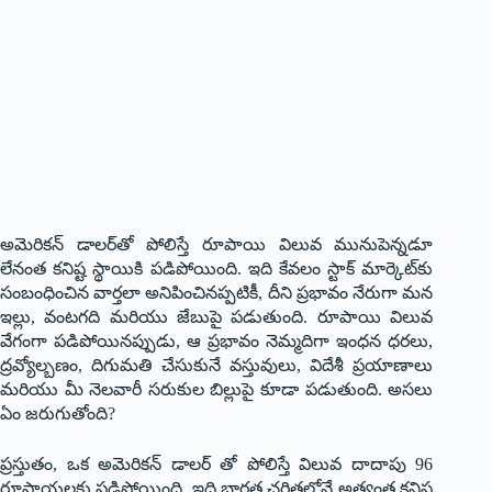
అమెరికన్ డాలర్‌తో పోలిస్తే రూపాయి విలువ మునుపెన్నడూ
లేనంత కనిష్ట స్థాయికి పడిపోయింది. ఇది కేవలం స్టాక్ మార్కెట్‌కు
సంబంధించిన వార్తలా అనిపించినప్పటికీ, దీని ప్రభావం నేరుగా మన
ఇల్లు, వంటగది మరియు జేబుపై పడుతుంది. రూపాయి విలువ
వేగంగా పడిపోయినప్పుడు, ఆ ప్రభావం నెమ్మదిగా ఇంధన ధరలు,
ద్రవ్యోల్బణం, దిగుమతి చేసుకునే వస్తువులు, విదేశీ ప్రయాణాలు
మరియు మీ నెలవారీ సరుకుల బిల్లుపై కూడా పడుతుంది. అసలు
ఏం జరుగుతోంది?
ప్రస్తుతం, ఒక అమెరికన్ డాలర్ తో పోలిస్తే విలువ దాదాపు 96
రూపాయలకు పడిపోయింది, ఇది భారత చరిత్రలోనే అత్యంత కనిష్ట