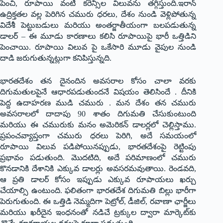
పెంచి, రూపాయి వంటి కరెన్సీల విలువను తగ్గిస్తుంది.ఇరాన్
ఉద్రిక్తతల వల్ల పెరిగిన చమురు ధరలు, దేశం నుండి వెళ్లిపోతున్న
విదేశీ పెట్టుబడులు మరియు అంతర్జాతీయంగా బలపడుతున్న
డాలర్ – ఈ మూడు కారణాలు కలిసి రూపాయిపై భారీ ఒత్తిడిని
పెంచాయి. రూపాయి విలువ పై ఒకేసారి మూడు వైపుల నుండి
దాడి జరుగుతున్నట్లుగా కనిపిస్తున్నది.
భారతదేశం తన దైనందిన అవసరాల కోసం చాలా వరకు
దిగుమతులపైనే ఆధారపడుతుందనే విషయం తెలిసిందే . దీనికి
పెద్ద ఉదాహరణ ముడి చమురు . మన దేశం తన చమురు
అవసరాలలో దాదాపు 90 శాతం దిగుమతి చేసుకుంటుంది
మరియు ఈ చమురుకు మనం అమెరికన్ డాలర్లలో చెల్లిస్తాము.
ప్రపంచవ్యాప్తంగా చమురు ధరలు పెరిగి, అదే సమయంలో
రూపాయి విలువ పడిపోయినప్పుడు, భారతదేశంపై రెట్టింపు
ప్రభావం పడుతుంది. మొదటిది, అదే పరిమాణంలో చమురు
కొనడానికి దేశానికి ఎక్కువ డాలర్లు అవసరమవుతాయి. రెండవది,
ఆ ప్రతి డాలర్ కోసం ఇప్పుడు ఎక్కువ రూపాయలు ఖర్చు
చేయాల్సి ఉంటుంది. ఫలితంగా భారతదేశ దిగుమతి బిల్లు భారీగా
పెరుగుతుంది. ఈ ఒత్తిడి నెమ్మదిగా పెట్రోల్, డీజిల్, రవాణా ఛార్జీలు
మరియు ఖరీదైన ఇంధనంతో నడిచే ట్రక్కుల ద్వారా మార్కెట్‌కు