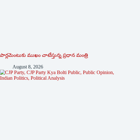
పార్లమెంటుకు ముఖం చాటేస్తున్న ప్రధాన మంత్రి
August 8, 2026