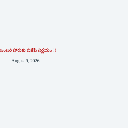
ఒంటరి పోరుకు బీజేపీ నిర్ణయం !!
August 9, 2026