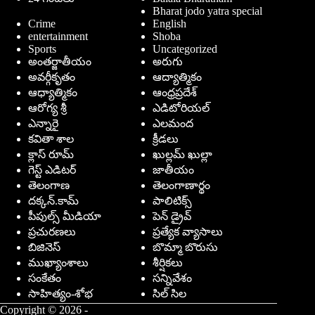
Bharat jodo yatra special
Crime
English
entertainment
Shoba
Sports
Uncategorized
అంతర్జాతీయం
అరుగు
అవర్గీకృతం
ఆద్యాత్మికం
ఆధ్యాత్మికం
ఆంధ్రప్రదేశ్
ఆరోగ్య శ్రీ
ఎడిటోరియల్
ఎన్నారై
ఎలమంద
కవితా శాల
క్రీడలు
క్లాస్ రూమ్
ఖుల్లమ్ ఖుల్లా
గెస్ట్ ఎడిటర్
జాతీయం
తెలంగాణ
తెలంగాణార్థం
దక్కన్.కామ్
పాలిటిక్స్
పీపుల్స్ ‌మీడియా
పెన్ డ్రైవ్
ప్రచురణలు
ప్రత్యేక వ్యాసాలు
బిజినెస్
బొమ్మా బొరుసు
ముఖ్యాంశాలు
శీర్షికలు
సంకేతం
సన్నివేశం
సాహిత్యం-శోభ
సిల్ సిల
Copyright © 2026 -