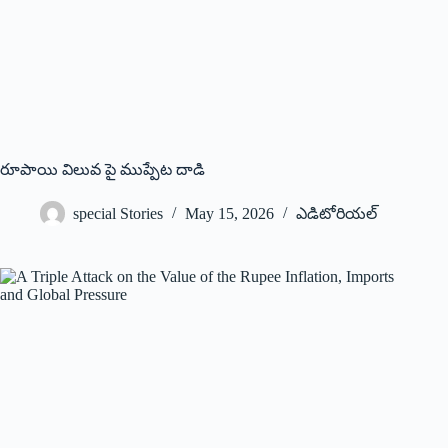
రూపాయి విలువ పై ముప్పేట దాడి
special Stories
May 15, 2026
ఎడిటోరియల్