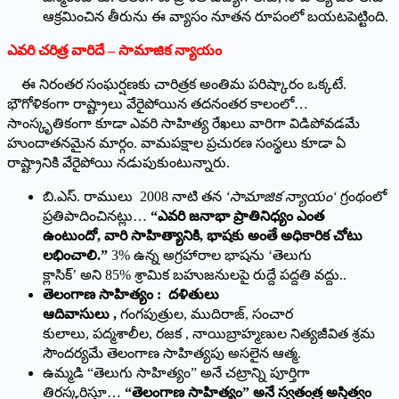
ఆక్రమించిన తీరును ఈ వ్యాసం నూతన రూపంలో బయటపెట్టింది.
ఎవరి చరిత్ర వారిదే
–
సామాజిక న్యాయం
ఈ నిరంతర సంఘర్షణకు చారిత్రక అంతిమ పరిష్కారం ఒక్కటే.
భౌగోళికంగా రాష్ట్రాలు వేరైపోయిన తదనంతర కాలంలో…
సాంస్కృతికంగా కూడా ఎవరి సాహిత్య రేఖలు వారిగా విడిపోవడమే
హుందాతనమైన మార్గం. వామపక్షాల ప్రచురణ సంస్థలు కూడా ఏ
రాష్ట్రానికి వేరైపోయి నడుపుకుంటున్నారు.
బి.ఎస్. రాములు 2008 నాటి తన
‘
సామాజిక న్యాయం
‘
గ్రంథంలో
ప్రతిపాదించినట్లు…
“
ఎవరి జనాభా ప్రాతినిధ్యం ఎంత
ఉంటుందో
,
వారి సాహిత్యానికి
,
భాషకు అంతే అధికారిక చోటు
లభించాలి.”
3% ఉన్న అగ్రహారాల భాషను ‘తెలుగు
క్లాసిక్’ అని 85% శ్రామిక బహుజనులపై రుద్దే పద్దతి వద్దు..
తెలంగాణ సాహిత్యం : దళితులు
ఆదివాసులు
,
గంగపుత్రుల, ముదిరాజ్, సంచార
కులాలు, పద్మశాలీల, రజక , నాయిబ్రాహ్మణుల నిత్యజీవిత శ్రమ
సౌందర్యమే తెలంగాణ సాహిత్యపు అసలైన ఆత్మ.
ఉమ్మడి “తెలుగు సాహిత్యం” అనే చట్రాన్ని పూర్తిగా
తిరస్కరిస్తూ…
“
తెలంగాణ సాహిత్యం” అనే స్వతంత్ర అస్తిత్వం