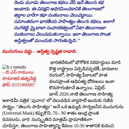
రెండు మూడు తెలంగాణ కథలు వేసి ఇదే తెలుగు కథ
అంటారు. ఈ వివక్షని అధిగమించడానికి తెలంగాణలో
జిల్లాల వారీగా కథా సంకలనాలు వెలువడ్డాయి.
సమాంతరంగా భారతీయ సాహిత్యం తెలుగు కథలు, అలాగే
సంగిశెట్టి, స్కైబాబా సంపాదకత్వంలో ఏటా తెలంగాణకా
సంకలనాలు వెలువడుతున్నాయి. ఇలా తెలంగాణ సొంత
అస్తిత్వంతో ముందుకు సాగుతున్నది..”
ముసుగులు వద్దు
–
అస్తిత్వ స్పష్టత రావాలి.
భారతదేశంలో భౌగోళిక సరిహద్దులు మారి
కొత్త రాష్ట్రాలు ఏర్పడినప్పటికీ, భావజాల
– బి ఎస్ రాములు
రంగంలో, సాహిత్య పీఠాలలో పాత
సామాజిక తత్వవేత్త
వలసప్రాంత ఆధిపత్య ధోరణులు ఇంకా
ఫోన్: 8331966987
కొనసాగుతూనే ఉన్నాయి. ఏప్రిల్-
జూన్ 2026 నాటి తెలంగాణ సాహిత్య
అకాడెమీ పత్రిక
‘
పునాస
‘
లో వెలువడిన వ్యాసాలే ఇందుకు సజీవ
సాక్ష్యం. “తెలుగు సాహిత్యం” అనే ఒక ఉమ్మడి సార్వజనీన ముసుగును
(Universal Mask) కప్పుకొని..70-. 90 శాతం ఆంధ్ర ప్రాంత
రచనలను, వారి సంస్కృతిని మాత్రమే ప్రామాణికంగా
చూపిస్తూ, తెలంగాణ సాహిత్యాన్ని కేవలం 10-30 శాతానికి కుదించి