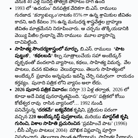
వెనుక 40 ఏళ్ల సుదీర్ఘ తాత్విక పోరాటం దాగి ఉంది
1993 లో ‘ఉదయం’ దినపత్రిక వేదికగా బి.ఎస్. రాములు
గురజాడ
‘
కన్యాశుల్కం
‘
నాటకం 85% గా ఉన్న శ్రామికుల జీవితం
కాదని, అది కేవలం 3% ఉన్న మనుధర్మ శాస్త్రవేత్తల బ్రాహ్మణ
జీవితం మాత్రమేనని నిరూపించారు. ఆ చర్చను తొక్కేయడానికి
వెయ్యి పేజీల గ్రంథాన్ని వేసి రాములు మూల వ్యాసాన్ని
దాచిపెట్టింది.
సాహిత్య సౌందర్యశాస్త్రంలో మార్పు
, బి.ఎస్. రాములు
‘
పాట
పుట్టుక
‘
,
‘
కథలబడి
‘
శిల్ప సూత్రాలుచేయ సహా అంబేడ్కర్
దృక్పథంతో వందలాది వ్యాసాలు, కథలు, సాహిత్య విమర్శ, వేల
పాటలు, వచన కవితలు వెలువడ్డాయి. తెలుగు సాహిత్యంలో
అంబేడ్కర్ ప్రభావం అన్నపుడు ఇవన్నీ చేర్చి సమగ్రంగా రాయడం
కర్తవ్యం. పునాది పత్రిక లోని వ్యాసం అలా లేదు.
2026
పునాస పత్రిక వివాదం:
సరిగ్గా 33 ఏళ్ల తర్వాత, 2026 లో
కూడా అదే వివక్ష పునరావృతమైంది. ‘పునాస’ పత్రికలో కోయి
కోటేశ్వర రావు రాసిన వ్యాసంలో… 1992 నుండి
పనిచేస్తున్న
‘
దరకమే
‘
ఐక్యవేదిక
కృషిని, ప్రక్రియల పరంగా
వచ్చిన
220
అంబేడ్కరిస్ట్ పుస్తకాలను
, మరియు
మాస్టర్‌జీ కృషి
గురించి
,
విశాల సాహితి ప్రచురించిన
‘ప్రవహించే పాట’ (1996)
, బీసీ ఎస్సీల పాటలు( 2004) మౌఖిక విప్లవాన్ని పూర్తిగా
విస్మరించారు. తెలంగాణ ప్రాంత ఉద్యోగాలను, సాహిత్య పీఠాలను