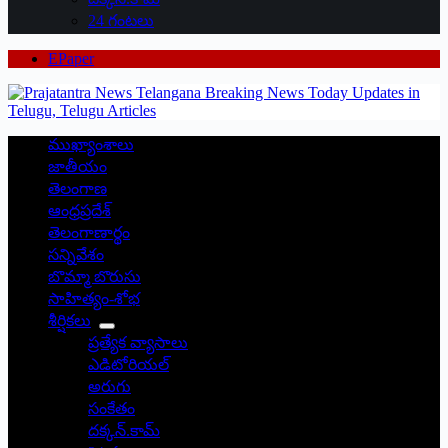
24 గంటలు
EPaper
ముఖ్యాంశాలు
జాతీయం
తెలంగాణ
ఆంధ్రప్రదేశ్
తెలంగాణార్థం
సన్నివేశం
బొమ్మా బొరుసు
సాహిత్యం-శోభ
శీర్షికలు
ప్రత్యేక వ్యాసాలు
ఎడిటోరియల్
అరుగు
సంకేతం
దక్కన్.కామ్