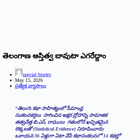
తెలంగాణ అస్తిత్వ బావుటా ఎగరేద్దాం
special Stories
May 15, 2026
ప్రత్యేక వ్యాసాలు
“తెలుగు కథా సాహిత్యంలో సీమాంధ్ర
సంకలనకర్తలు సాగించిన అక్షర ద్రోహాన్ని సామాజిక
తత్వవేత్త బి.ఎస్. రాములు గతంలోనే ఖచ్చితమైన
లెక్కలతో (Statistical Evidence) నిరూపించారు:
ఒకాయన 36 ఏళ్లుగా ఏటా వేసే కథాసంకలనం ో 14 కథల్లో