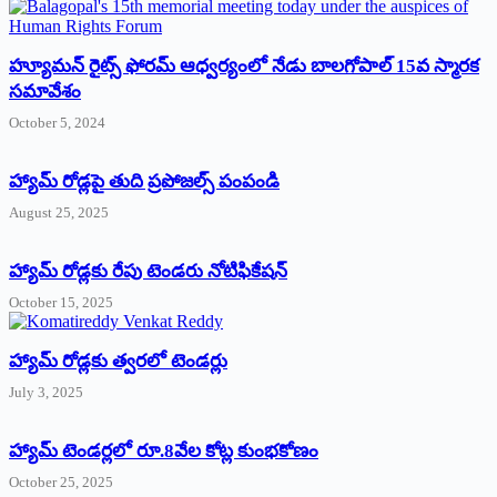
హ్యూమన్‌ రైట్స్‌ ఫోరమ్‌ ఆధ్వర్యంలో నేడు బాలగోపాల్‌ 15వ స్మారక
సమావేశం
October 5, 2024
హ్యామ్‌ రోడ్లపై తుది ప్రపోజల్స్‌ పంపండి
August 25, 2025
హ్యామ్‌ రోడ్లకు రేపు టెండరు నోటిఫికేషన్‌
October 15, 2025
హ్యామ్‌ రోడ్లకు త్వరలో టెండర్లు
July 3, 2025
హ్యామ్‌ ‌టెండర్లలో రూ.8వేల కోట్ల కుంభకోణం
October 25, 2025