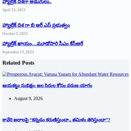
‌హ్యాట్రిక్‌ ‌దిశగా అడుగులు..
April 23, 2023
హ్యాట్రిక్ దిశ గా బి ఆర్ ఎస్ ప్రభుత్వం
October 5, 2023
హ్యాట్రిక్‌ ‌ఖాయం…మూడోసారి సీఎం కేసీఆరే
September 13, 2023
Related Posts
ఆయకట్టు సుభిక్షం: జల సిరుల కోసం వరుణ యాగం
August 9, 2026
కావేరి జలాలపై “కన్నడం కరుణిస్తుందా.. తమిళం తెగిస్తుందా”?