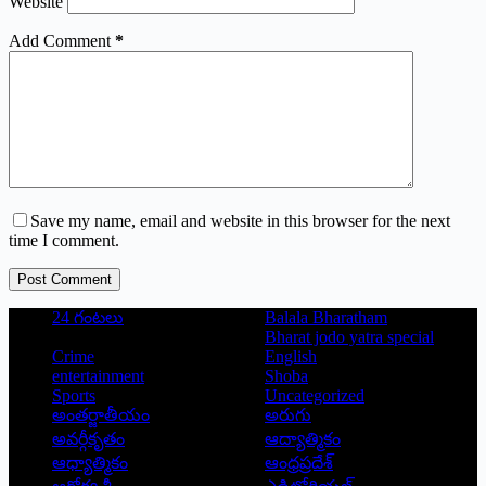
Website
Add Comment
*
Save my name, email and website in this browser for the next
time I comment.
Post Comment
24 గంటలు
Balala Bharatham
Bharat jodo yatra special
Crime
English
entertainment
Shoba
Sports
Uncategorized
అంతర్జాతీయం
అరుగు
అవర్గీకృతం
ఆద్యాత్మికం
ఆధ్యాత్మికం
ఆంధ్రప్రదేశ్