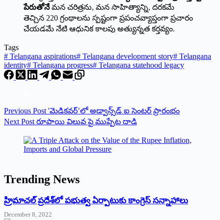
పేరుతోనే
మన చరిత్రను, మన సాహిత్యాన్ని, దరకమే
తెచ్చిన 220 గ్రంథాలను స్పష్టంగా ప్రపంచవ్యాప్తంగా ప్రచారం
చేయడమే నేటి ఆధునిక కాలపు అత్యున్నత కర్తవ్యం.
Tags
#
Telangana aspirations
#
Telangana development story
#
Telangana
identity
#
Telangana progress
#
Telangana statehood legacy
Previous
Post
'మెడికవర్’లో అడ్వాన్స్‌డ్ ఐ సెంటర్ ప్రారంభం
Next
Post
రూపాయి విలువ పై ముప్పేట దాడి
Trending News
‌హ్రిమాచల్‌ ‌ప్రదేశ్‌లో పభుత్వ ఏర్పాటుకు కాంగ్రెస్‌ ‌సన్నాహాలు
December 8, 2022