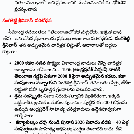
పరిణామం ఇంతే”
అని ప్రపంచానికి చూపించడానికే ఈ ధోరణిని
ప్రదర్శించారు.
సంగిశెట్టి శ్రీనివాస్ పరిశోధన
సీమాంధ్ర రచయితలు
“
తెలంగాణలో కథ పుట్టలేదు
,
ఇక్కడ భాష
లేదు”
అని చేసిన ప్రచారాలను ప్రముఖ తెలంగాణ పరిశోధకుడు
సంగిశెట్టి
శ్రీనివాస్
తన అద్భుతమైన చారిత్రక లిస్టుతో, ఆధారాలతో బద్దలు
కొట్టారు:
2000
కథల సజీవ సాక్ష్యం:
విశాలాంధ్ర వాదులు చెప్పే చారిత్రక
అబద్ధాలను తోసిరాజని…
1956 (
ఆంధ్రప్రదేశ్ ఏర్పడే) నాటికే
తెలంగాణ గడ్డపై ఏకంగా
2000
కి పైగా అద్భుతమైన కథలు
,
కథా
సంపుటాలు వచ్చాయని
సంగిశెట్టి శ్రీనివాస్ రచయితల పేర్లు, తేదీల
లిస్టుతో సహా బృహత్తర గ్రంథాలను వెలువరించారు.
శ్రమ సంస్కృతి:
నిజాం నిరంకుశత్వానికి వ్యతిరేకంగా, ఇక్కడి
వెట్టిచాకిరి, శ్రామిక బతుకుల పునాదిగా పుట్టిన ఈ 2000 కథలను
ఉమ్మడి ఆంధ్రప్రదేశ్ సాహిత్య చరిత్రకారులు ఉద్దేశపూర్వకంగా
తొక్కేసారు.
కన్యాశుల్కం చర్చ నుండి పునాస
2026
వివాదం వరకు
– 40
ఏళ్ల
సంఘర్షణ.
ఈ సాహిత్య ఆధిపత్య ఘర్షణ ఈనాటిది కాదు. దీని