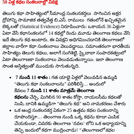
50
ఏళ్ల కథల సంకలనాల్లో వివక్ష
తెలుగు కథా సాహిత్యంలో సీమాంధ్ర సంకలనకర్తలు సాగించిన అక్షర
ద్రోహాన్ని సామాజిక తత్వవేత్త బి.ఎస్. రాములు గతంలోనే ఖచ్చితమైన
లెక్కలతో (Statistical Evidence) నిరూపించారు: ఒకాయన 36 ఏళ్లుగా
ఏటా వేసే కథాసంకలనం ో 14 కథల్లో రెండు మూడు తెలంగాణ కథలు వేసి
ఇదే తెలుగు కథ అంటారు. ఈ వివక్షని అధిగమించడానికి తెలంగాణలో
జిల్లాల వారీగా కథా సంకలనాలు వెలువడ్డాయి. సమాంతరంగా భారతీయ
సాహిత్యం తెలుగు కథలు, అలాగే సంగిశెట్టి, స్కైబాబా సంపాదకత్వంలో
ఏటా తెలంగాణకా సంకలనాలు వెలువడుతున్నాయి. ఇలా తెలంగాణ
సొంత అస్తిత్వంతో ముందుకు సాగుతున్నది.
7
నుండి
11
శాతం :
గత యాభై ఏళ్లలో వెలువడిన ఉమ్మడి
“తెలుగు కథా సంకలనాలను” పరిశీలిస్తే… అందులో
కేవలం
7
నుండి
11
శాతం మాత్రమే తెలంగాణ
కథలను
చేర్చి, మిగిలిన 90 శాతం కోస్తా, రాయలసీమ కథలతో
నింపి, దానికి ఉమ్మడిగా “తెలుగు కథ” అని నామకరణం చేశారు
ఒక ఆంధ్ర సంకలనకర్త ఏకంగా 25 ఉత్తమ కథల సంకలనాన్ని
రూపొందిస్తూ… తెలంగాణ నుండి ఒక్క కథను కూడా ఎంపిక
చేయకుండా, చివరకు తెలంగాణ ‘నవల’ లోని ఒక అధ్యాయాన్ని
తెచ్చి ఇందులో కథగా ముద్రించాడు!
“
తెలంగాణలో కథల