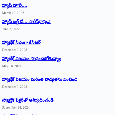
హ్యాపీ హొలీ….
March 17, 2022
హ్యాపీ బర్త్ ‌డే… హరీష్‌రావు..!
June 2, 2022
హ్యాట్రిక్‌ ‌సీఎంగా కేసీఆర్‌
December 2, 2023
హ్యాట్రిక్‌ విజయం సాధించబోతున్నాం
May 18, 2024
హ్యాట్రిక్ విజయం మరింత బాధ్యతను పెంచింది
December 9, 2023
హ్యాట్రిక్‌ ‌విక్టరీతో ఆశీర్వదించండి
September 14, 2024