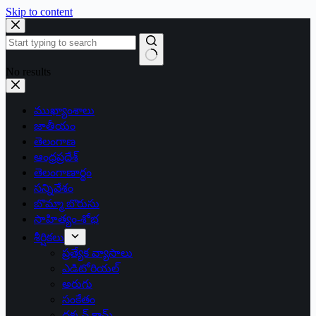
Skip to content
No results
ముఖ్యాంశాలు
జాతీయం
తెలంగాణ
ఆంధ్రప్రదేశ్
తెలంగాణార్థం
సన్నివేశం
బొమ్మా బొరుసు
సాహిత్యం-శోభ
శీర్షికలు
ప్రత్యేక వ్యాసాలు
ఎడిటోరియల్
అరుగు
సంకేతం
దక్కన్.కామ్