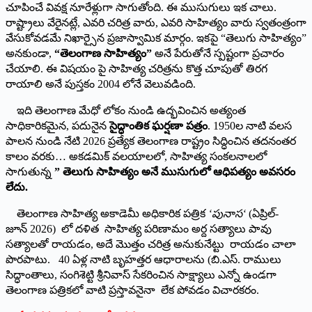
చూపించే వివక్ష నూరేళ్లుగా సాగుతోంది. ఈ ముసుగులు ఇక చాలు.
రాష్ట్రాలు వేరైనట్లే, ఎవరి చరిత్ర వారు, ఎవరి సాహిత్యం వారు స్వతంత్రంగా
వేసుకోవడమే నిఖార్సైన ప్రజాస్వామిక మార్గం. ఇకపై “తెలుగు సాహిత్యం”
అనకుండా,
“
తెలంగాణ సాహిత్యం”
అనే పేరుతోనే స్పష్టంగా ప్రచారం
చేయాలి. ఈ విషయం పై సాహిత్య చరిత్రను కొత్త చూపుతో తిరగ
రాయాలి అనే పుస్తకం 2004 లోనే వెలువడింది.
ఇది తెలంగాణ మేధో లోకం నుండి ఉద్భవించిన అత్యంత
సాధికారికమైన, పదునైన
సైద్ధాంతిక ఘర్షణా పత్రం
. 1950ల నాటి వలస
పాలన నుండి నేటి 2026 ప్రత్యేక తెలంగాణ రాష్ట్రం సిద్ధించిన తదనంతర
కాలం వరకు… అకడమిక్ వలయాలలో, సాహిత్య సంకలనాలలో
సాగుతున్న
”
తెలుగు సాహిత్యం అనే ముసుగులో ఆధిపత్యం అవసరం
లేదు.
తెలంగాణ సాహిత్య అకాడెమీ అధికారిక పత్రిక
‘
పునాస
‘
(ఏప్రిల్-
జూన్ 2026) లో దళిత సాహిత్య పరిణామం అర్ద సత్యాలు పావు
సత్యాలతో రాయడం, అదే మొత్తం చరిత్ర అనుకునేట్టు రాయడం చాలా
పొరపాటు. 40 ఏళ్ల నాటి బృహత్తర ఆధారాలను (బి.ఎస్. రాములు
సిద్ధాంతాలు, సంగిశెట్టి శ్రీనివాస్ సేకరించిన సాక్ష్యాలు ఎన్నో ఉండగా
తెలంగాణ పత్రికలో వాటి ప్రస్తావనైనా లేక పోవడం విచారకరం.