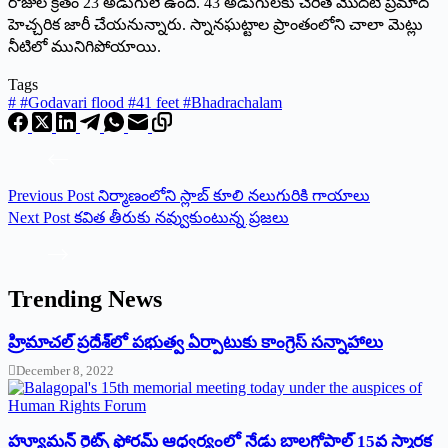
రోజుల క్రితం 23 అడుగులే ఉంది. 43 అడుగులకు చేరితే మొదటి ప్రమాద
హెచ్చరిక జారీ చేయనున్నారు. స్నానఘట్టాల ప్రాంతంలోని చాలా మెట్లు
నీటిలో మునిగిపోయాయి.
Tags
#
#Godavari flood #41 feet #Bhadrachalam
Previous
Post
నిర్మాణంలోని స్లాబ్‌ కూలి నలుగురికి గాయాలు
Next
Post
కవిత తీరుకు నవ్వుకుంటున్న ప్రజలు
Trending News
‌హ్రిమాచల్‌ ‌ప్రదేశ్‌లో పభుత్వ ఏర్పాటుకు కాంగ్రెస్‌ ‌సన్నాహాలు
December 8, 2022
హ్యూమన్‌ రైట్స్‌ ఫోరమ్‌ ఆధ్వర్యంలో నేడు బాలగోపాల్‌ 15వ స్మారక