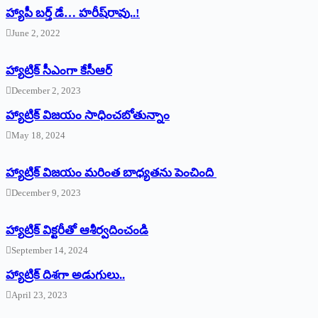
హ్యాపీ బర్త్ ‌డే… హరీష్‌రావు..!
June 2, 2022
హ్యాట్రిక్‌ ‌సీఎంగా కేసీఆర్‌
December 2, 2023
హ్యాట్రిక్‌ విజయం సాధించబోతున్నాం
May 18, 2024
హ్యాట్రిక్ విజయం మరింత బాధ్యతను పెంచింది
December 9, 2023
హ్యాట్రిక్‌ ‌విక్టరీతో ఆశీర్వదించండి
September 14, 2024
‌హ్యాట్రిక్‌ ‌దిశగా అడుగులు..
April 23, 2023