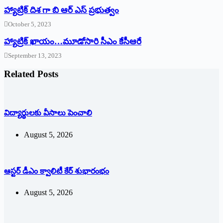
హ్యాట్రిక్ దిశ గా బి ఆర్ ఎస్ ప్రభుత్వం
October 5, 2023
హ్యాట్రిక్‌ ‌ఖాయం…మూడోసారి సీఎం కేసీఆరే
September 13, 2023
Related Posts
విద్యార్థులకు వీసాలు పెంచాలి
August 5, 2026
ఆస్టర్ డీఎం క్వాలిటీ కేర్ శుభారంభం
August 5, 2026