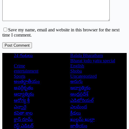
Save my name, email and website in this browser for the next
time I comment.
Post Comment
24 గంటలు
Balala Bharatham
Bharat jodo yatra special
Crime
English
entertainment
Shoba
Sports
Uncategorized
అంతర్జాతీయం
అరుగు
అవర్గీకృతం
ఆద్యాత్మికం
ఆధ్యాత్మికం
ఆంధ్రప్రదేశ్
ఆరోగ్య శ్రీ
ఎడిటోరియల్
ఎన్నారై
ఎలమంద
కవితా శాల
క్రీడలు
క్లాస్ రూమ్
ఖుల్లమ్ ఖుల్లా
గెస్ట్ ఎడిటర్
జాతీయం