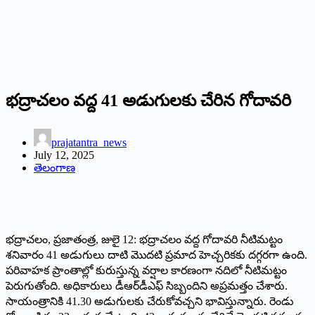
భద్రాచలం వద్ద 41 అడుగులకు చేరిన గోదావరి
prajatantra_news
July 12, 2025
తెలంగాణ
భద్రాచలం, ప్రజాతంత్ర, జులై 12: భద్రాచలం వద్ద గోదావరి నీటిమట్టం
శనివారం 41 అడుగులు దాటి మొదటి ప్రమాద హెచ్చరికకు దగ్గరగా ఉంది.
పరివాహక ప్రాంతాల్లో కురుస్తున్న వర్షాల కారణంగా నదిలో నీటిమట్టం
పెరుగుతోంది. అధికారులు డీఆర్‌డీఎఫ్‌ సిబ్బందిని అప్రమత్తం చేశారు.
సాయంత్రానికి 41.30 అడుగులకు చేరుకోవచ్చని భావిస్తున్నారు. రెండు