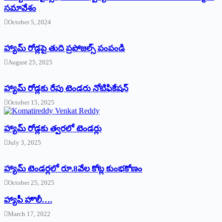
సమావేశం
October 5, 2024
హ్యామ్‌ రోడ్లపై తుది ప్రపోజల్స్‌ పంపండి
August 25, 2025
హ్యామ్‌ రోడ్లకు రేపు టెండరు నోటిఫికేషన్‌
October 15, 2025
హ్యామ్‌ రోడ్లకు త్వరలో టెండర్లు
July 3, 2025
హ్యామ్‌ ‌టెండర్లలో రూ.8వేల కోట్ల కుంభకోణం
October 25, 2025
హ్యాపీ హొలీ….
March 17, 2022