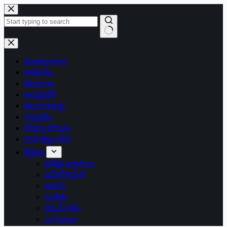
Skip
to
content
No
results
ముఖ్యాంశాలు
జాతీయం
తెలంగాణ
ఆంధ్రప్రదేశ్
తెలంగాణార్థం
సన్నివేశం
బొమ్మా బొరుసు
సాహిత్యం-శోభ
శీర్షికలు
ప్రత్యేక వ్యాసాలు
ఎడిటోరియల్
అరుగు
సంకేతం
దక్కన్.కామ్
24 గంటలు