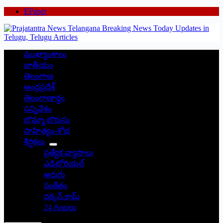
EPaper
ముఖ్యాంశాలు
జాతీయం
తెలంగాణ
ఆంధ్రప్రదేశ్
తెలంగాణార్థం
సన్నివేశం
బొమ్మా బొరుసు
సాహిత్యం-శోభ
శీర్షికలు
ప్రత్యేక వ్యాసాలు
ఎడిటోరియల్
అరుగు
సంకేతం
దక్కన్.కామ్
24 గంటలు