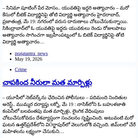
– సినిమా షూటింగ్ పేర మోసం.. యువతిపై ఇద్దరి అత్యాచారం – మరో
కేసులో బీటెక్ విద్యార్థినిపై తోటి విద్యార్థి అత్యాచారం హైదరాబాద్,
ప్రజాతంత్ర, మే 19: నగరంలో వ‌రుస దారుణాలు చోటుచేసుకున్నాయి.
సికింద్రాబాద్‌లో ఓ యువతిపై ఇద్దరు యువకులు రెండు రోజులపాటు
అత్యాచారం సాగించగా ఇబ్రహీంపట్నంలో ఓ బిటెక్ విద్యార్థినిపై తోటి
విద్యార్థి అత్యాచారం…
prajatantra_news
May 19, 2026
Crime
చాపకింద నీరులా మత మార్పిళ్లు
– యూపీలో నెట్‌వర్క్‌ను ఛేదించిన పోలీసులు – పదిమంది నిందితుల
అరెస్ట్.. ముమ్మర దర్యాప్తు లక్నో, మే 19 : నాసిక్‌లోని ఓ బహుళజాతి
కంపెనీలో బలవంతపు మత మార్పిళ్లు, లైంగిక వేధింపులు
చోటుచేసుకోవడం దేశవ్యాప్తంగా సంచలనం సృష్టించింది. అటువంటి మరో
ఘటన ఉత్తర్‌ప్రదేశ్‌లోని విÖర్జాపుర్‌లో వెలుగులోకి వచ్చింది. జిమ్‌లలో చేరే
మహిళలను లక్ష్యంగా చేసుకుని…