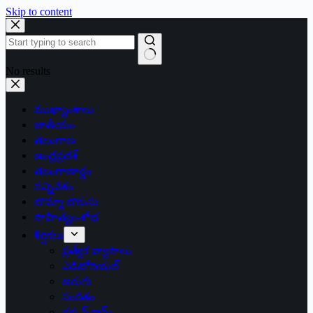
Skip to content
No results
ముఖ్యాంశాలు
జాతీయం
తెలంగాణ
ఆంధ్రప్రదేశ్
తెలంగాణార్థం
సన్నివేశం
బొమ్మా బొరుసు
సాహిత్యం-శోభ
శీర్షికలు
ప్రత్యేక వ్యాసాలు
ఎడిటోరియల్
అరుగు
సంకేతం
దక్కన్.కామ్