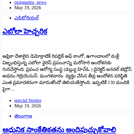
prajatantra_news
May 19, 2026
ఎడిటోరియల్
ఎబోలా హెచ్చరిక
ఆఫ్రికా దేశాలైన డెమోక్రాటిక్ రిపబ్లిక్ ఆఫ్ కాంగో, ఉగాండాలలో మళ్లీ
విజృంభిస్తున్న ఎబోలా వైరస్ ప్రపంచాన్ని మరోసారి ఆందోళనకు
గురిచేస్తోంది. ప్రపంచ ఆరోగ్య సంస్థ (డబ్ల్యు హెచ్ఓ ) డైరెక్టర్ జనరల్ టెడ్రోస్
అధనం గెబ్రెయెసుస్ మంగళవారం వ్యక్తం చేసిన తీవ్ర ఆందోళన పరిస్థితి
ఎంత ప్రమాదకరంగా మారుతోందో తెలియజేస్తోంది. ఇప్పటికే 130 మందికి
పైగా…
special Stories
May 19, 2026
తెలంగాణ
ఆధునిక సాంకేతికతను అందిపుచ్చుకోవాలి