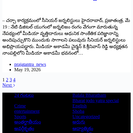
– చర్చా కార్యక్రమంలో సీనియర్ జర్నలిస్టులు హైదరాబాద్, ప్రజాతంత్ర, మే
19 : నేటి డిజిటల్ యుగంలో జర్నలిజం రంగం వేగంగా మారుతున్న
నేపథ్యంలో మీడియా వృత్తిదారులు ఆధునిక సాంకేతిక పరిజ్ఞానాన్ని
అందిపుచ్చుకొని ముందుకు సాగాలని పలువురు సీనియర్ జర్నలిస్టులు
అభిప్రాయపడ్డారు. మీడియా అకాడమీ చైర్మన్ కె.శ్రీనివాస్ రెడ్డి అధ్యక్షతన
నాంపల్లిలోని మీడియా అకాడమీ భవనంలో…
prajatantra_news
May 19, 2026
1
2
3
4
Next
24 గంటలు
Balala Bharatham
Bharat jodo yatra special
Crime
English
entertainment
Shoba
Sports
Uncategorized
అంతర్జాతీయం
అరుగు
అవర్గీకృతం
ఆద్యాత్మికం