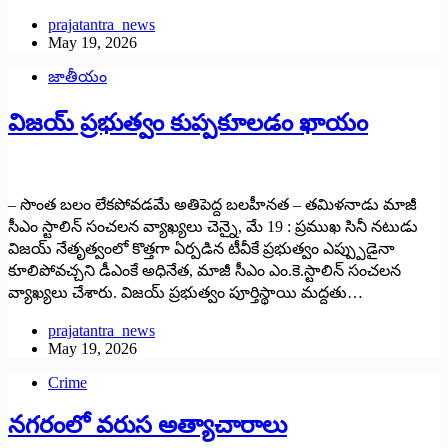
prajatantra_news
May 19, 2026
జాతీయం
విజయ్ ప్రభుత్వం కుప్పకూలడం ఖాయం
– సొంత బలం లేకపోవడమే అతిపెద్ద బలహీనత – తమిళనాడు మాజీ
సీఎం స్టాలిన్ సంచలన వ్యాఖ్యలు చెన్నై, మే 19 : ప్రముఖ సినీ నటుడు
విజయ్ నేతృత్వంలో కొత్తగా ఏర్పడిన టీవీకే ప్రభుత్వం ఎప్ప్పుడైనా
కూలిపోవచ్చని డీఎంకే అధినేత, మాజీ సీఎం ఎం.కె.స్టాలిన్ సంచలన
వ్యాఖ్యలు చేశారు. విజయ్ ప్రభుత్వం పూర్తిస్థాయి మద్దతు…
prajatantra_news
May 19, 2026
Crime
నగరంలో వరుస అత్యాచారాలు