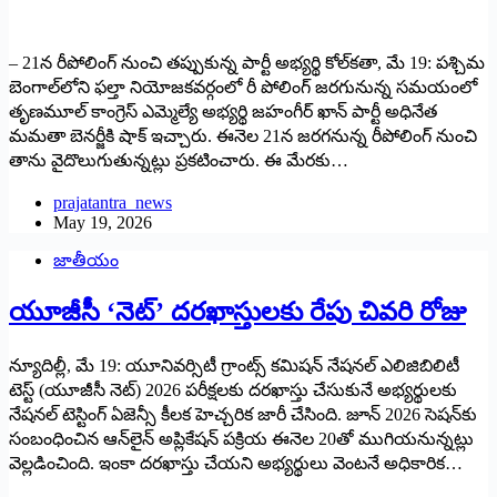
– 21న రీపోలింగ్ నుంచి తప్పుకున్న పార్టీ అభ్యర్థి కోల్‌కతా, మే 19: పశ్చిమ
బెంగాల్‌లోని ఫల్తా నియోజకవర్గంలో రీ పోలింగ్ జరగునున్న సమయంలో
తృణమూల్ కాంగ్రెస్ ఎమ్మెల్యే అభ్యర్థి జహంగీర్ ఖాన్ పార్టీ అధినేత
మమతా బెనర్జీకి షాక్ ఇచ్చారు. ఈనెల 21న జరగనున్న రీపోలింగ్ నుంచి
తాను వైదొలుగుతున్నట్లు ప్రకటించారు. ఈ మేరకు…
prajatantra_news
May 19, 2026
జాతీయం
యూజీసీ ‘నెట్‌’ దరఖాస్తులకు రేపు చివరి రోజు
న్యూదిల్లీ, మే 19: యూనివర్సిటీ గ్రాంట్స్ కమిషన్ నేషనల్ ఎలిజిబిలిటీ
టెస్ట్ (యూజీసీ నెట్) 2026 పరీక్షలకు దరఖాస్తు చేసుకునే అభ్యర్థులకు
నేషనల్ టెస్టింగ్ ఏజెన్సీ కీలక హెచ్చరిక జారీ చేసింది. జూన్ 2026 సెషన్‌కు
సంబంధించిన ఆన్‌లైన్ అప్లికేషన్ పక్రియ ఈనెల 20తో ముగియనున్నట్లు
వెల్లడించింది. ఇంకా దరఖాస్తు చేయని అభ్యర్థులు వెంటనే అధికారిక…