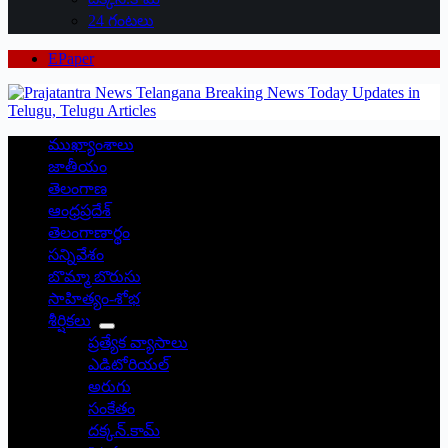
24 గంటలు
EPaper
ముఖ్యాంశాలు
జాతీయం
తెలంగాణ
ఆంధ్రప్రదేశ్
తెలంగాణార్థం
సన్నివేశం
బొమ్మా బొరుసు
సాహిత్యం-శోభ
శీర్షికలు
ప్రత్యేక వ్యాసాలు
ఎడిటోరియల్
అరుగు
సంకేతం
దక్కన్.కామ్