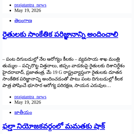
prajatantra_news
May 19, 2026
తెలంగాణ
రైతులకు సాంకేతిక పరిజ్ఞానాన్ని అందించాలి
– పంట దిగుబడుల్లో నేల ఆరోగ్యం కీలకం – వ్య‌వ‌సాయ శాఖ మంత్రి
తుమ్మల – పచ్చిరొట్ట విత్తనాలు, జిప్సం వాడకంపై రైతులకు దిశానిర్దేశం
హైదరాబాద్, ప్రజాతంత్ర, మే 19 G రాష్ట్రవ్యాప్తంగా రైతులకు దూతన
సాంకేతిక పరిజ్ఞానాన్ని అందించడంతో పాటు పంట దిగుబడుల్లో కీలక
పాత్ర పోషించే భూసార ఆరోగ్య పరిరక్షణ, సాయన ఎరువుల…
prajatantra_news
May 19, 2026
జాతీయం
ఫల్తా నియోజకవర్గంలో మమతకు షాక్