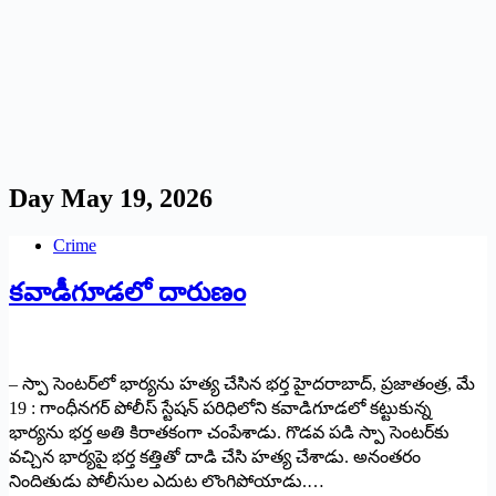
Day
May 19, 2026
Crime
కవాడీగూడలో దారుణం
– స్పా సెంటర్‌లో భార్యను హత్య చేసిన భర్త హైదరాబాద్, ప్రజాతంత్ర, మే
19 : గాంధీనగర్ పోలీస్ స్టేషన్ పరిధిలోని కవాడిగూడలో కట్టుకున్న
భార్యను భర్త అతి కిరాతకంగా చంపేశాడు. గొడవ పడి స్పా సెంటర్‌కు
వచ్చిన భార్యపై భర్త కత్తితో దాడి చేసి హత్య చేశాడు. అనంతరం
నిందితుడు పోలీసుల ఎదుట లొంగిపోయాడు.…