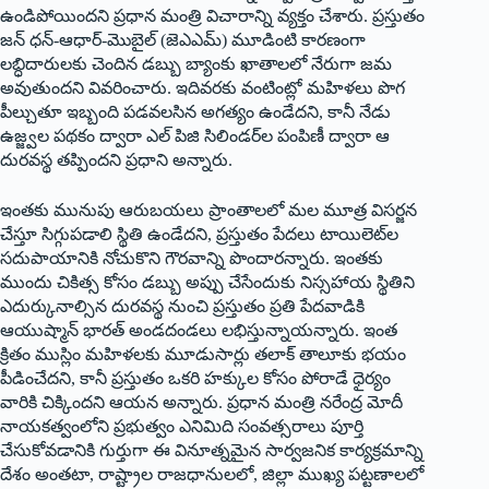
ఉండిపోయిందని ప్రధాన మంత్రి విచారాన్ని వ్యక్తం చేశారు. ప్రస్తుతం
జన్‌ ‌ధన్‌-ఆధార్‌-‌మొబైల్‌ (‌జెఎఎమ్‌) ‌మూడింటి కారణంగా
లబ్ధిదారులకు చెందిన డబ్బు బ్యాంకు ఖాతాలలో నేరుగా జమ
అవుతుందని వివరించారు. ఇదివరకు వంటింట్లో మహిళలు పొగ
పీల్చుతూ ఇబ్బంది పడవలసిన అగత్యం ఉండేదని, కానీ నేడు
ఉజ్జ్వల పథకం ద్వారా ఎల్‌ ‌పిజి సిలిండర్‌ల పంపిణీ ద్వారా ఆ
దురవస్థ తప్పిందని ప్రధాని అన్నారు.
ఇంతకు మునుపు ఆరుబయలు ప్రాంతాలలో మల మూత్ర విసర్జన
చేస్తూ సిగ్గుపడాలి స్థితి ఉండేదని, ప్రస్తుతం పేదలు టాయిలెట్‌ల
సదుపాయానికి నోచుకొని గౌరవాన్ని పొందారన్నారు. ఇంతకు
ముందు చికిత్స కోసం డబ్బు అప్పు చేసేందుకు నిస్సహాయ స్థితిని
ఎదుర్కునాల్సిన దురవస్థ నుంచి ప్రస్తుతం ప్రతి పేదవాడికి
ఆయుష్మాన్‌ ‌భారత్‌ అం‌డదండలు లభిస్తున్నాయన్నారు. ఇంత
క్రితం ముస్లిం మహిళలకు మూడుసార్లు తలాక్‌ ‌తాలూకు భయం
పీడించేదని, కానీ ప్రస్తుతం ఒకరి హక్కుల కోసం పోరాడే ధైర్యం
వారికి చిక్కిందని ఆయన అన్నారు. ప్రధాన మంత్రి నరేంద్ర మోదీ
నాయకత్వంలోని ప్రభుత్వం ఎనిమిది సంవత్సరాలు పూర్తి
చేసుకోవడానికి గుర్తుగా ఈ వినూత్నమైన సార్వజనిక కార్యక్రమాన్ని
దేశం అంతటా, రాష్ట్రాల రాజధానులలో, జిల్లా ముఖ్య పట్టణాలలో