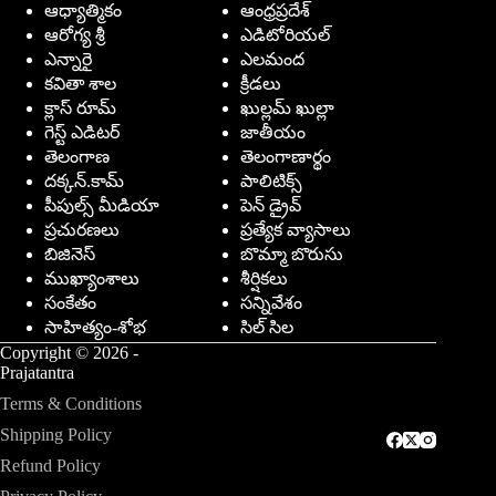
ఆధ్యాత్మికం
ఆంధ్రప్రదేశ్
ఆరోగ్య శ్రీ
ఎడిటోరియల్
ఎన్నారై
ఎలమంద
కవితా శాల
క్రీడలు
క్లాస్ రూమ్
ఖుల్లమ్ ఖుల్లా
గెస్ట్ ఎడిటర్
జాతీయం
తెలంగాణ
తెలంగాణార్థం
దక్కన్.కామ్
పాలిటిక్స్
పీపుల్స్ ‌మీడియా
పెన్ డ్రైవ్
ప్రచురణలు
ప్రత్యేక వ్యాసాలు
బిజినెస్
బొమ్మా బొరుసు
ముఖ్యాంశాలు
శీర్షికలు
సంకేతం
సన్నివేశం
సాహిత్యం-శోభ
సిల్ సిల
Copyright © 2026 -
Prajatantra
Terms & Conditions
Shipping Policy
Refund Policy