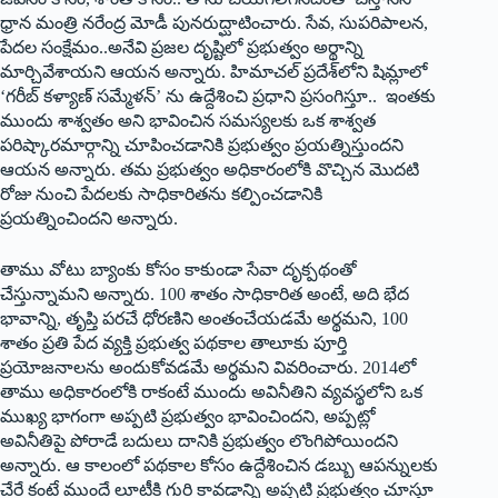
ధ్రాన మంత్రి నరేంద్ర మోడీ పునరుద్ఘాటించారు. సేవ, సుపరిపాలన,
పేదల సంక్షేమం..అనేవి ప్రజల దృష్టిలో ప్రభుత్వం అర్థాన్ని
మార్చివేశాయని ఆయన అన్నారు. హిమాచల్‌ ‌ప్రదేశ్‌లోని షిమ్లాలో
‘గరీబ్‌ ‌కళ్యాణ్‌ ‌సమ్మేళన్‌’ ‌ను ఉద్దేశించి ప్రధాని ప్రసంగిస్తూ.. ఇంతకు
ముందు శాశ్వతం అని భావించిన సమస్యలకు ఒక శాశ్వత
పరిష్కారమార్గాన్ని చూపించడానికి ప్రభుత్వం ప్రయత్నిస్తుందని
ఆయన అన్నారు. తమ ప్రభుత్వం అధికారంలోకి వొచ్చిన మొదటి
రోజు నుంచి పేదలకు సాధికారితను కల్పించడానికి
ప్రయత్నించిందని అన్నారు.
తాము వోటు బ్యాంకు కోసం కాకుండా సేవా దృక్పథంతో
చేస్తున్నామని అన్నారు. 100 శాతం సాధికారిత అంటే, అది భేద
భావాన్ని, తృప్తి పరచే ధోరణిని అంతంచేయడమే అర్థమని, 100
శాతం ప్రతి పేద వ్యక్తి ప్రభుత్వ పథకాల తాలూకు పూర్తి
ప్రయోజనాలను అందుకోవడమే అర్థమని వివరించారు. 2014లో
తాము అధికారంలోకి రాకంటే ముందు అవినీతిని వ్యవస్థలోని ఒక
ముఖ్య భాగంగా అప్పటి ప్రభుత్వం భావించిందని, అప్పట్లో
అవినీతిపై పోరాడే బదులు దానికి ప్రభుత్వం లొంగిపోయిందని
అన్నారు. ఆ కాలంలో పథకాల కోసం ఉద్దేశించిన డబ్బు ఆపన్నులకు
చేరే కంటే ముందే లూటీకి గురి కావడాన్ని అప్పటి ప్రభుత్వం చూస్తూ