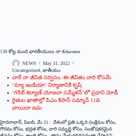
130 ‌కోట్ల మంది భారతీయులు నా కుటుంబం
NEWS
May 31, 2022
Uncategorized
,
జాతీయం
వారే నా జీవిత సర్వసం..ఈ జీవితం వారి కోసమే
‘న్యూ ఇండియా’ నిర్మాణానికి కృషి
‘గరీబ్‌ ‌కల్యాణ్‌ ‌యోజనా సమ్మేళన్‌’‌లో ప్రధాని మోడీ
రైతుల ఖాతాల్లో పిఎం కిసాన్‌ ‌సమ్మాన్‌ 11‌వ
వాయిదా జమ
హైదరాబాద్‌, ‌పిఐబి, మే 31 : దేశంలో ప్రతి ఒక్కరి సంక్షేమం కోసం,
గౌరవం కోసం, భద్రత కోసం, వారి సమృద్ధి కోసం, సంతోషకరమైన
జీవనం కోసం, శాంతి కోసం.. తాను చేయగలిగినదంతా చేస్తానని