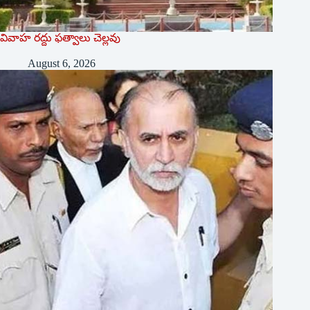
వివాహ రద్దు ఫత్వాలు చెల్లవు
August 6, 2026