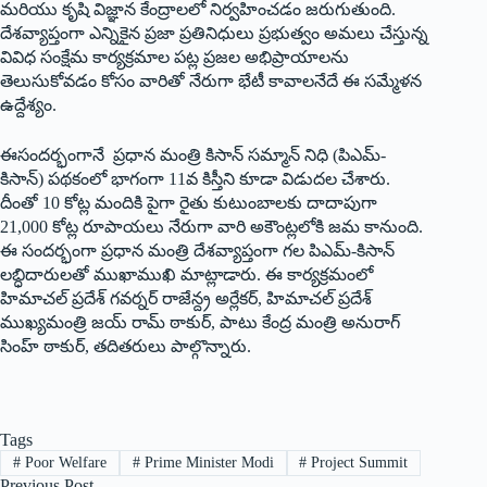
మరియు కృషి విజ్ఞాన కేంద్రాలలో నిర్వహించడం జరుగుతుంది.
దేశవ్యాప్తంగా ఎన్నికైన ప్రజా ప్రతినిధులు ప్రభుత్వం అమలు చేస్తున్న
వివిధ సంక్షేమ కార్యక్రమాల పట్ల ప్రజల అభిప్రాయాలను
తెలుసుకోవడం కోసం వారితో నేరుగా భేటీ కావాలనేదే ఈ సమ్మేళన
ఉద్దేశ్యం.
ఈసందర్భంగానే ప్రధాన మంత్రి కిసాన్‌ ‌సమ్మాన్‌ ‌నిధి (పిఎమ్‌-‌
కిసాన్‌) ‌పథకంలో భాగంగా 11వ కిస్తీని కూడా విడుదల చేశారు.
దీంతో 10 కోట్ల మందికి పైగా రైతు కుటుంబాలకు దాదాపుగా
21,000 కోట్ల రూపాయలు నేరుగా వారి అకౌంట్లలోకి జమ కానుంది.
ఈ సందర్భంగా ప్రధాన మంత్రి దేశవ్యాప్తంగా గల పిఎమ్‌-‌కిసాన్‌
‌లబ్ధిదారులతో ముఖాముఖి మాట్లాడారు. ఈ కార్యక్రమంలో
హిమాచల్‌ ‌ప్రదేశ్‌ ‌గవర్నర్‌ ‌రాజేన్ద్ర అర్లేకర్‌, ‌హిమాచల్‌ ‌ప్రదేశ్‌
‌ముఖ్యమంత్రి జయ్‌ ‌రామ్‌ ‌ఠాకుర్‌, ‌పాటు కేంద్ర మంత్రి అనురాగ్‌
‌సింహ్‌ ‌ఠాకుర్‌, ‌తదితరులు పాల్గొన్నారు.
Tags
#
Poor Welfare
#
Prime Minister Modi
#
Project Summit
Previous
Post