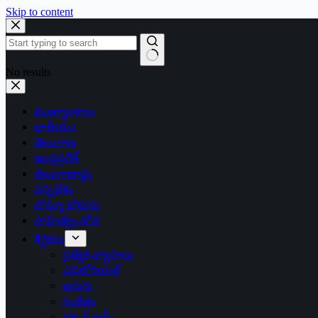
Skip to content
No results
ముఖ్యాంశాలు
జాతీయం
తెలంగాణ
ఆంధ్రప్రదేశ్
తెలంగాణార్థం
సన్నివేశం
బొమ్మా బొరుసు
సాహిత్యం-శోభ
శీర్షికలు
ప్రత్యేక వ్యాసాలు
ఎడిటోరియల్
అరుగు
సంకేతం
దక్కన్.కామ్