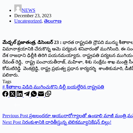
NEWS
December 23, 2023
Uncategorized
,
తెలంగాణ
మేడ్చల్ ప్రజాతంత్ర, డిసెంబర్ 23 :
భారత రాష్ట్రపతి ద్రౌపది ముర్ము శీత
విమానాశ్రయానికి చేరుకొన్న ఆమె పర్యటన శనివారంతో ముగిసింది. ఈ సందర్
దేశ రాజధాని ఢిల్లీకి తిరిగి పయనమయ్యారు. రాష్ట్రపతి పర్యటన ముగియ
రేవంత్ రెడ్డి, రాష్ట్ర పంచాయతీరాజ్, మహిళా, శిశు సంక్షేమ శాఖ మంత్రి సీత
కోమటిరెడ్డి వెంకట్రెడ్డి, రాష్ట్ర ప్రభుత్వ ప్రధాన కార్యదర్శి శాంతికుమా
పలికారు.
Tags
#
శీతాకాల విడిది ముగించుకొని ఢిల్లీ బయల్దేరిన రాష్ట్రపతి
Previous
Post
ప్రజలందరూ ఆయురారోగ్యాలతో ఉండాలి మాజీ మంత్రి,మహేశ్వర
Next
Post
నిరంకుశానికి దారితీస్తున్న టెలికమ్యూనికేషన్‌ బిల్లు!