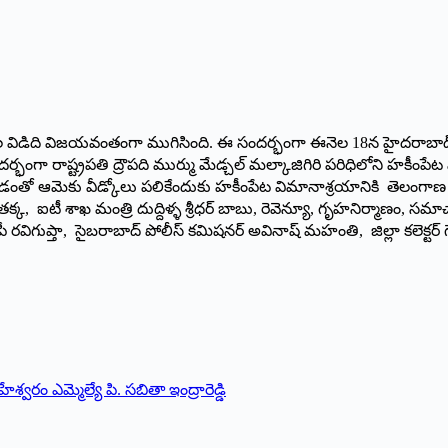
ాకాల విడిది విజయవంతంగా ముగిసింది. ఈ సందర్భంగా ఈనెల 18న హైదరాబాద్
భంగా రాష్ట్రపతి ద్రౌపది ముర్ము మేడ్చల్ మల్కాజిగిరి పరిధిలోని హకీంప
డంతో ఆమెకు వీడ్కోలు పలికేందుకు హకీంపేట విమానాశ్రయానికి తెలంగాణ రా
క్క, ఐటీ శాఖ మంత్రి దుద్దిళ్ళ శ్రీధర్ బాబు, రెవెన్యూ, గృహనిర్మాణం, సమాచా
రి, డీజీపీ రవిగుప్తా, సైబరాబాద్ పోలీస్ కమిషనర్ అవినాష్ మహంతి, జిల్లా కలె
ం ఎమ్మెల్యే పి. సబితా ఇంద్రారెడ్డి