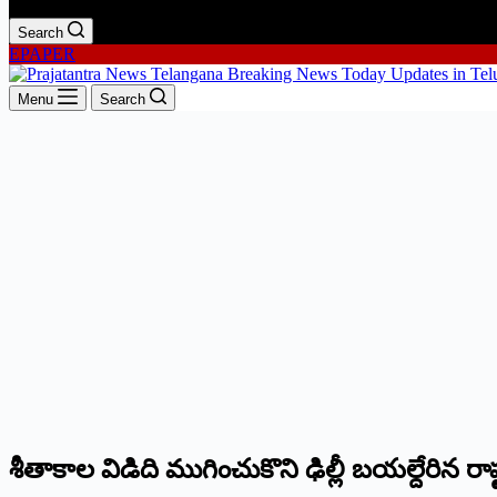
Search
EPAPER
Menu
Search
శీతాకాల విడిది ముగించుకొని ఢిల్లీ బయల్దేరిన రాష