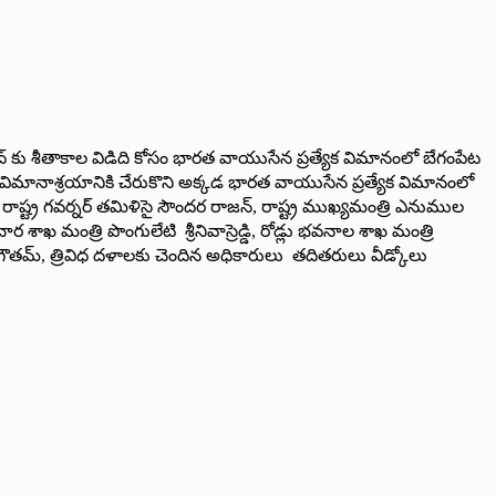
 కు శీతాకాల విడిది కోసం భారత వాయుసేన ప్రత్యేక విమానంలో బేగంపేట
ేట విమానాశ్రయానికి చేరుకొని అక్కడ భారత వాయుసేన ప్రత్యేక విమానంలో
ష్ట్ర గవర్నర్ తమిళిసై సౌందర రాజన్, రాష్ట్ర ముఖ్యమంత్రి ఎనుముల
ర శాఖ మంత్రి పొంగులేటి శ్రీనివాస్రెడ్డి, రోడ్లు భవనాల శాఖ మంత్రి
క్టర్ గౌతమ్, త్రివిధ దళాలకు చెందిన అధికారులు తదితరులు వీడ్కోలు