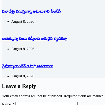
మూడేళ్లు గ‌డుస్తున్నా అమ‌లుకాని పీఆర్‌సీ
August 8, 2026
అతుక్కున్న రెండు కిడ్నీలకు అరుదైన శస్త్రచికిత్స
August 8, 2026
నైపుణ్యాలుంటేనే ఉపాధి అవకాశాలు
August 8, 2026
Leave a Reply
Your email address will not be published.
Required fields are marked
Name
*