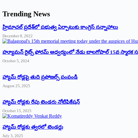
Trending News
‌హ్రిమాచల్‌ ‌ప్రదేశ్‌లో పభుత్వ ఏర్పాటుకు కాంగ్రెస్‌ ‌సన్నాహాలు
December 8, 2022
హ్యూమన్‌ రైట్స్‌ ఫోరమ్‌ ఆధ్వర్యంలో నేడు బాలగోపాల్‌ 15వ స్మారక
October 5, 2024
హ్యామ్‌ రోడ్లపై తుది ప్రపోజల్స్‌ పంపండి
August 25, 2025
హ్యామ్‌ రోడ్లకు రేపు టెండరు నోటిఫికేషన్‌
October 15, 2025
హ్యామ్‌ రోడ్లకు త్వరలో టెండర్లు
July 3, 2025