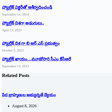
హ్యాట్రిక్‌ ‌విక్టరీతో ఆశీర్వదించండి
September 14, 2024
‌హ్యాట్రిక్‌ ‌దిశగా అడుగులు..
April 23, 2023
హ్యాట్రిక్ దిశ గా బి ఆర్ ఎస్ ప్రభుత్వం
October 5, 2023
హ్యాట్రిక్‌ ‌ఖాయం…మూడోసారి సీఎం కేసీఆరే
September 13, 2023
Related Posts
పేద బ్రాహ్మణుల అభ్యున్నతే ధ్యేయం
August 8, 2026