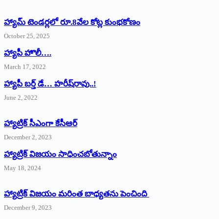
హ్యామ్‌ ‌టెండర్లలో రూ.8వేల కోట్ల కుంభకోణం
October 25, 2025
హ్యాపీ హొలీ….
March 17, 2022
హ్యాపీ బర్త్ ‌డే… హరీష్‌రావు..!
June 2, 2022
హ్యాట్రిక్‌ ‌సీఎంగా కేసీఆర్‌
December 2, 2023
హ్యాట్రిక్‌ విజయం సాధించబోతున్నాం
May 18, 2024
హ్యాట్రిక్ విజయం మరింత బాధ్యతను పెంచింది
December 9, 2023