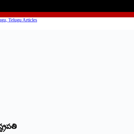
్ట్రపతి