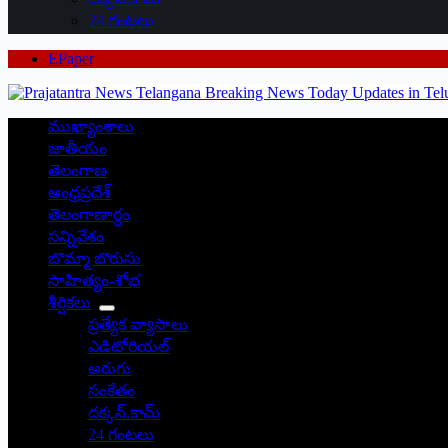
24 గంటలు
EPaper
ముఖ్యాంశాలు
జాతీయం
తెలంగాణ
ఆంధ్రప్రదేశ్
తెలంగాణార్థం
సన్నివేశం
బొమ్మా బొరుసు
సాహిత్యం-శోభ
శీర్షికలు
ప్రత్యేక వ్యాసాలు
ఎడిటోరియల్
అరుగు
సంకేతం
దక్కన్.కామ్
24 గంటలు