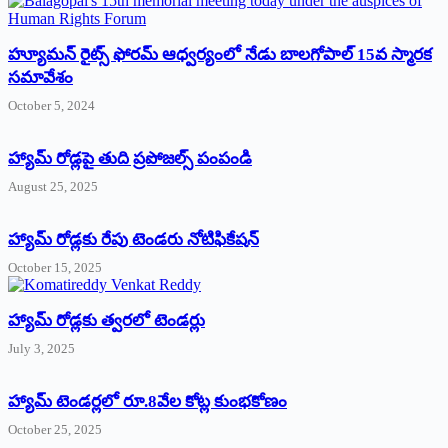
హ్యూమన్‌ రైట్స్‌ ఫోరమ్‌ ఆధ్వర్యంలో నేడు బాలగోపాల్‌ 15వ స్మారక
సమావేశం
October 5, 2024
హ్యామ్‌ రోడ్లపై తుది ప్రపోజల్స్‌ పంపండి
August 25, 2025
హ్యామ్‌ రోడ్లకు రేపు టెండరు నోటిఫికేషన్‌
October 15, 2025
హ్యామ్‌ రోడ్లకు త్వరలో టెండర్లు
July 3, 2025
హ్యామ్‌ ‌టెండర్లలో రూ.8వేల కోట్ల కుంభకోణం
October 25, 2025