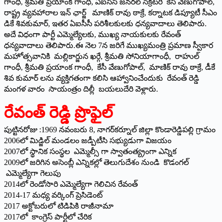
గాంధీ, శ్రీమతి ప్రియాంక గాంధీ, ఏఐసీసీ జనరల్‌ సెక్రటరీ కేసీ వేణుగోపాల్‌,
రాష్ట్ర వ్యవహారాల ఇన్‌ ఛార్జ్‌ మాణిక్‌ రావు ఠాక్రే, కర్నాటక డిప్యూటీ సీఎం
డికే శివకుమార్‌, ఇతర ఏఐసీసీ పరిశీలకులకు ధన్యవాదాలు తెలిపారు.
అదే విధంగా పార్టీ ఎమ్మెల్యేలకు, ముఖ్య నాయకులకు రేవంత్‌
ధన్యవాదాలు తెలిపారు.ఈ నెల 7న జరిగే ముఖ్యమంత్రి ప్రమాణ స్వీకార
మహోత్సవానికి మల్లికార్జున ఖర్గే, శ్రీమతి సోనియాగాంధీ, రాహుల్‌
గాంధీ, శ్రీమతి ప్రయాంక గాంధీ, కేసీ వేణుగోపాల్‌, మాణిక్‌ రావు ఠాక్రే, డీకే
శివ కుమార్‌ లను వ్యక్తిగతంగా కలిసి ఆహ్వానించేందుకు రేవంత్‌ రెడ్డి
మంగళ వారం సాయంత్రం దిల్లీ బయలుదేరి వెళ్లారు.
రేవంత్‌ రెడ్డి ప్రొఫైల్‌
పుట్టినరోజు :1969 నవంబరు 8, నాగర్‌కర్నూల్‌ జిల్లా కొండారెడ్డిపల్లి గ్రామం
2006లో మిడ్జిల్‌ మండలం జడ్పీటీసి సభ్యుడుగా విజయం
2007లో స్థానిక సంస్థల ఎమ్మెల్సీ గా స్వాతంత్య్రంగా ఎన్నిక
2009లో జరిగిన అసెంబ్లీ ఎన్నికల్లో తెలుగుదేశం నుండి కొడంగల్‌
ఎమ్మెల్యేగా గెలుపు
2014లో రెండోసారి ఎమ్మెల్యేగా గెలిచిన రేవంత్‌
2014-17 మధ్య వర్కింగ్‌ ప్రెసిడెంట్‌
2017 అక్టోబరులో టిడిపికి రాజీనామా
2017లో కాంగ్రెస్‌ పార్టీలో చేరిక