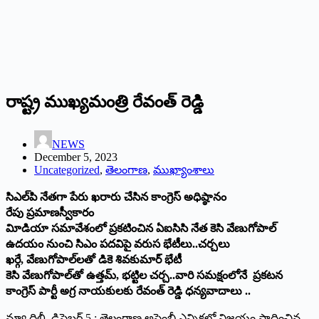
రాష్ట్ర ముఖ్యమంత్రి రేవంత్‌ రెడ్డి
NEWS
December 5, 2023
Uncategorized
,
తెలంగాణ
,
ముఖ్యాంశాలు
సిఎల్‌పి నేతగా పేరు ఖరారు చేసిన కాంగ్రెస్‌ అధిష్ఠానం
రేపు ప్రమాణస్వీకారం
విూడియా సమావేశంలో ప్రకటించిన ఏఐసిసి నేత కెసి వేణుగోపాల్‌
ఉదయం నుంచి సిఎం పదవిపై వరుస భేటీలు..చర్చలు
ఖర్గే, వేణుగోపాల్‌లతో డికె శివకుమార్‌ భేటీ
కెసి వేణుగోపాల్‌తో ఉత్తమ్‌, భట్టిల చర్చ..వారి సమక్షంలోనే ప్రకటన
కాంగ్రెస్‌ పార్టీ అగ్ర నాయకులకు రేవంత్‌ రెడ్డి ధన్యవాదాలు ..
న్యూ దిల్లీ, డిసెబర్‌ 5 : తెలంగాణ అసెంబ్లీ ఎన్నికల్లో విజయం సాధించిన