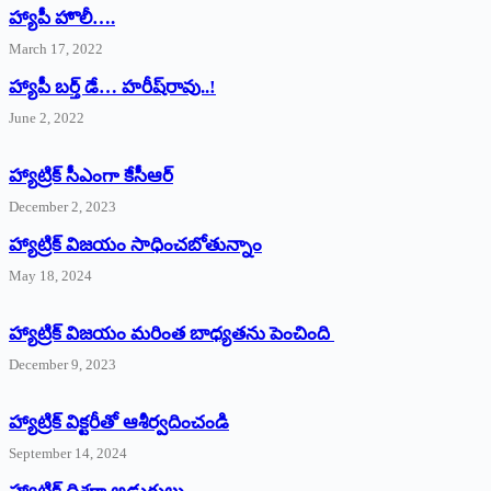
హ్యాపీ హొలీ….
March 17, 2022
హ్యాపీ బర్త్ ‌డే… హరీష్‌రావు..!
June 2, 2022
హ్యాట్రిక్‌ ‌సీఎంగా కేసీఆర్‌
December 2, 2023
హ్యాట్రిక్‌ విజయం సాధించబోతున్నాం
May 18, 2024
హ్యాట్రిక్ విజయం మరింత బాధ్యతను పెంచింది
December 9, 2023
హ్యాట్రిక్‌ ‌విక్టరీతో ఆశీర్వదించండి
September 14, 2024