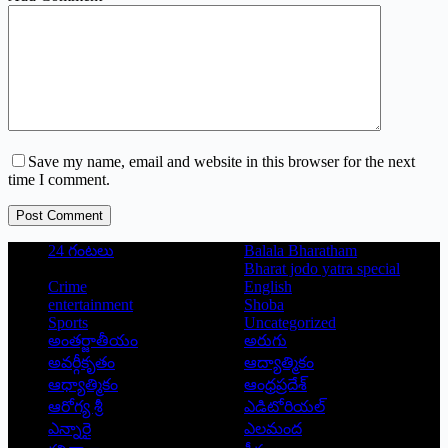
Save my name, email and website in this browser for the next
time I comment.
Post Comment
24 గంటలు
Balala Bharatham
Bharat jodo yatra special
Crime
English
entertainment
Shoba
Sports
Uncategorized
అంతర్జాతీయం
అరుగు
అవర్గీకృతం
ఆద్యాత్మికం
ఆధ్యాత్మికం
ఆంధ్రప్రదేశ్
ఆరోగ్య శ్రీ
ఎడిటోరియల్
ఎన్నారై
ఎలమంద