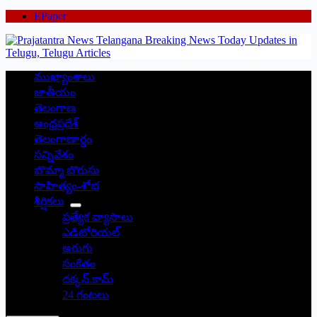
EPaper
ముఖ్యాంశాలు
జాతీయం
తెలంగాణ
ఆంధ్రప్రదేశ్
తెలంగాణార్థం
సన్నివేశం
బొమ్మా బొరుసు
సాహిత్యం-శోభ
శీర్షికలు
ప్రత్యేక వ్యాసాలు
ఎడిటోరియల్
అరుగు
సంకేతం
దక్కన్.కామ్
24 గంటలు