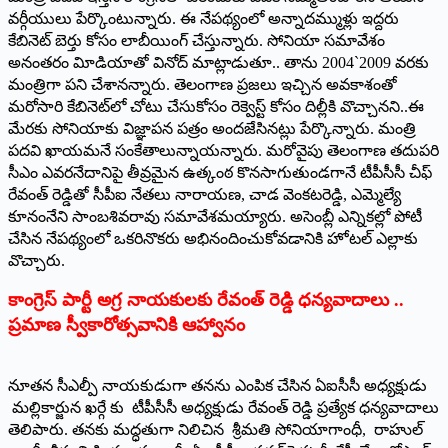
వర్గీయులు పేర్కొంటున్నారు. ఈ నేపథ్యంలో అన్నాదమ్ముళ్లు ఇద్దరు
కేబినెట్‌ బెర్తు కోసం లాబీయింగ్‌ చేస్తున్నారు. సోనియా సమావేశం
అనంతరం విూడియాతో వినోద్‌ మాట్లాడుతూ.. తాను 2004`2009 వరకు
మంత్రిగా పని చేశానన్నారు. తెలంగాణ ప్రజలు ఇచ్చిన అవకాశంతో
మరోసారి కేబినెట్‌లో చోటు చేసుకోసం రెక్వెస్ట్‌ కోసం దిల్లీకి వొచ్చానని..ఈ
మేరకు సోనియాకు విజ్ఞాపన పత్రం అందజేసినట్లు పేర్కొన్నారు. మంత్రి
పదవి ఖాయమనే సంకేతాలున్నాయన్నారు. మరోవైపు తెలంగాణ తదుపరి
సీఎం ఎవరనేదానిపై తీవ్రమైన ఉత్కంఠ కొనసాగుతుండగానే టీపీసీసీ చీఫ్‌
రేవంత్‌ రెడ్డితో సీపీఐ నేతలు నారాయణ, చాడ వెంకటరెడ్డి, ఎమ్మెల్యే
కూనంనేని సాంబశివరావు సమావేశమయ్యారు. అసెంబ్లీ ఎన్నికల్లో పోటీ
చేసిన నేపథ్యంలో ఒకరినొకరు అభినందించుకోవడానికి హోటల్‌ ఎల్లాకు
వొచ్చారు.
కాంగ్రెస్‌ పార్టీ అగ్ర నాయకులకు రేవంత్‌ రెడ్డి ధన్యవాదాలు ..
ప్రమాణ స్వీకారోత్సవానికి ఆహ్వానం
నూతన సీఎల్పీ నాయకుడుగా తనను ఎంపిక చేసిన ఏఐసీసీ అధ్యక్షుడు
మల్లికార్జున ఖర్గే కు టీపీసీసీ అధ్యక్షుడు రేవంత్‌ రెడ్డి ప్రత్యేక ధన్యవాదాలు
తెలిపారు. తనకు మద్ధతుగా నిలిచిన శ్రీమతి సోనియాగాంధీ, రాహుల్‌