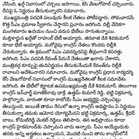
చేసింది. ఖర్గే నివాసంలో చర్చలు జరిగాయి. కెసి వేణుగోపాల్‌ చర్చించారు.
దీనిపై ఓ నిర్ణయం తీసుకున్నారని సమాచారం.
ముఖ్యమంత్రి పదవికి పలువురు కీలక నేతలు పోటీపడ్డారు. సోమవారమే
కొత్త సీఎం ప్రమాణ స్వీకారం చేస్తారని ప్రచారం జరిగింది. దిల్లీ వేదికగా
మంగళవారం ఉదయం నుంచి వరుస భేటీలు సాగుతున్నాయి.
మల్లికార్జున ఖర్గేతో రాహుల్‌ భేటీ అయ్యారు. తరవాత డికె శివకుమార్‌
కూడా భేటీ అయ్యారు. మరోవైపు కాంగ్రెస్‌ నేతలు కొందరు దిల్లీకి
చేరుకున్నారు. ఈ క్రమంలో సిఎం ఎవరన్నదనిపై తీవ్రంగానే కసరత్తు
జరిగింది. సిఎం పదవికి రేవంత్‌ పేరునే నేతలంతా ఖరారు చేశారని,
మంత్రివర్గ కూర్పుపై తుదినిర్ణయం తీసుకునేందుకే రేవంత్‌ను దిల్లీకి
రావాలని ఆదేశించారని సమాచారం. మరోవైపు కాంగ్రెస్‌ ప్రధాన కార్యదర్శి
కేసీ వేణుగోపాల్‌ నివాసంలో కాంగ్రెస్‌ ముఖ్యనేతలతో కీలక సమావేశం
జరిగింది. ఈ భేటీలో కర్ణాటక ఉపముఖ్యమంత్రి డీకే శివకుమార్‌, తెలంగాణ
కాంగ్రెస్‌ ఇన్‌ఛార్జ్‌ మాణిక్‌రావు థాక్రే, ఉత్తమ్‌ కుమార్‌ రెడ్డి, భట్టి విక్రమార్క
పాల్గొన్నారు. వారంతా కూడా కాబోయే సీఎం అభ్యర్థిపై చర్చించిట్లు
తెలుస్తుంది. అయితే తాము రేసులో ఉన్నా కాంగ్రెస్‌ అధిష్టానం ఏ నిర్ణయం
తీసుకున్నా తమకు ఆమోద యోగ్యమేనని భట్టి విక్రమార్క, ఉత్తమ్‌, శ్రీధర్‌
బాబు, కోమటిరెడ్డి వెంకట్‌ రెడ్డిలు తెలిపారు. తన అభిప్రాయం కూడా
కాంగ్రెస్‌ హైకమాండ్‌కు చెప్పామని వారు అన్నారు. సీఎం అయ్యేందుకు
తనకు అన్ని అర్హతలు ఉన్నాయని, మొదటి నుంచి తాను కాంగ్రెస్‌లోనే