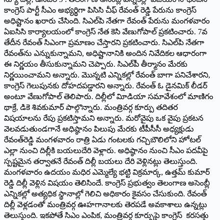
కాంగ్రెస్‌ పార్టీ సీఎం అభ్యర్థిగా పిసిసి చీఫ్‌ రేవంత్‌ రెడ్డి పేరును కాంగ్రెస్‌
అధిష్టానం ఖరారు చేసింది. సిఎల్‌పి నేతగా రేవంత్‌ పేరును మంగళవారం
ఏఐసిసి కార్యాలయంలో కాంగ్రెస్‌ నేత కెసి వేణుగోపాల్‌ ప్రకటించారు. 7వ
తేదీన రేవంత్‌ సిఎంగా ప్రమాణం చేస్తారని ప్రకటించారు. సిఎల్‌పి నేతగా
రేవంత్‌ను ఎన్నుకున్నామని, అధిష్టానానికి అందిన నివేదికల ఆధారంగా
ఈ నిర్ణయం తీసుకున్నామని చెప్పారు. సిఎల్‌పీ తీర్మానం మేరకు
నిర్ణయించామని అన్నారు. మొన్నటి ఎన్నికల్లో రేవంత్‌ బాగా పనిచేశారని,
కాంగ్రెస్‌ గెలుపునకు దోహదపడ్డారని అన్నారు. రేవంత్‌ ఓ డైనమిక్‌ లీడర్‌
అంటూ వేణుగోపాల్‌ తెలిపారు. దిల్లీలో విూడియా సమావేశంలో మాణిగం
థాక్రే, డికె శివకుమార్‌ పాల్గొన్నారు. మంత్రివర్గ కూర్పు తదితర
విషయాలను రేపు ప్రకటిస్తామని అన్నారు. మరోవైపు ఒక వైపు ప్రకటన
వెలవడుతుండగానే అధిష్ఠానం పిలుపు మేరకు టీపీసీసీ అధ్యక్షుడు
రేవంత్‌రెడ్డి మంగళవారం రాత్రి ఏడు గంటలకు గచ్చిబౌలిలోని హోటల్‌
ఎల్లా నుంచి దిల్లీకి బయలుదేరి వెళ్లారు. అధిష్ఠానం నుంచి సీఎం పదవీపై
స్పష్టమైన తర్వాతనే రేవంత్‌ దిల్లీ బయలు దేరి వెళ్లినట్లు తెలుస్తుంది.
మంగళవారం ఉదయం మధిర ఎమ్మెల్యే భట్టి విక్రమార్క, ఉత్తమ్‌ కుమార్‌
రెడ్డి దిల్లీ వెళ్లిన విషయం తెలిసిందే. కాంగ్రెస్‌ ప్రభుత్వం తెలంగాణ అసెంబ్లీ
ఎన్నికల్లో అత్యధిక స్థానాల్లో గెలిచి అధికారం కైవసం చేసుకుంది. రేవంత్‌
దిల్లీ వెళ్లడంతో మంత్రివర్గ ఊహగానాలకు తెరపడే అవకాశాలు ఉన్నట్లు
తెలుస్తుంది. ఇకపోతే సిఎం ఎంపిక, మంత్రివర్గ కూర్పుపై కాంగ్రెస్‌ కరసత్తు