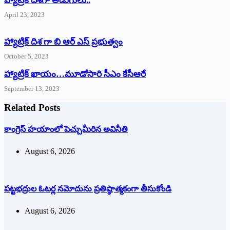
‌హ్యాట్రిక్‌ ‌దిశగా అడుగులు..
April 23, 2023
హ్యాట్రిక్ దిశ గా బి ఆర్ ఎస్ ప్రభుత్వం
October 5, 2023
హ్యాట్రిక్‌ ‌ఖాయం…మూడోసారి సీఎం కేసీఆరే
September 13, 2023
Related Posts
కాంగ్రెస్ హయాంలో పెచ్చుమీరిన అవినీతి
August 6, 2026
పట్టభద్రుల ఓటర్ల నమోదును ప్రతిష్ఠాత్మకంగా తీసుకోండి
August 6, 2026