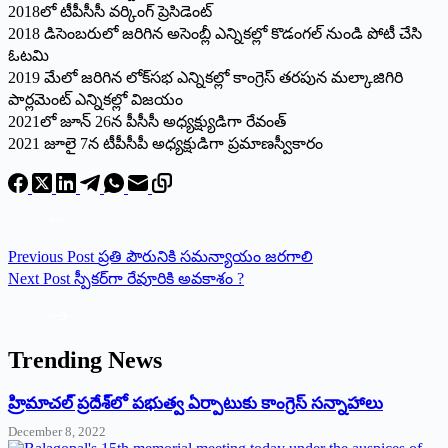
2018లో టీపీసీసీ వర్కింగ్‌ ప్రెసిడెంట్‌
2018 డిసెంబరులో జరిగిన అసెంబ్లీ ఎన్నికల్లో కొడంగల్‌ నుండి పోటీ చేసి
ఓటమి
2019 మేలో జరిగిన లోక్‌సభ ఎన్నికల్లో కాంగ్రెస్‌ తరపున మల్కాజిగిరి
పార్లమెంట్‌ ఎన్నికల్లో విజయం
2021లో జూన్‌ 26న పీసీసీ అధ్యక్ష్యుడిగా రేవంత్‌
2021 జూలై 7న టీపీసీపీ అధ్యక్షుడిగా ప్రమాణస్వీకారం
Previous
Post
ప్రతి పౌరునికి సమన్యాయం జరగాలి
Next
Post
స్పీకర్‌గా రేవూరికి అవకాశం ?
Trending News
‌హ్రిమాచల్‌ ‌ప్రదేశ్‌లో పభుత్వ ఏర్పాటుకు కాంగ్రెస్‌ ‌సన్నాహాలు
December 8, 2022