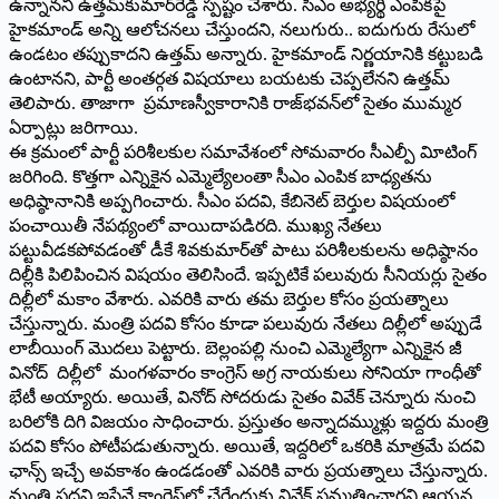
ఉన్నానని ఉత్తమ్‌కుమార్‌రెడ్డి స్పష్టం చేశారు. సీఎం అభ్యర్థి ఎంపికపై
హైకమాండ్‌ అన్ని ఆలోచనలు చేస్తుందని, నలుగురు.. ఐదుగురు రేసులో
ఉండటం తప్పుకాదని ఉత్తమ్‌ అన్నారు. హైకమాండ్‌ నిర్ణయానికి కట్టుబడి
ఉంటానని, పార్టీ అంతర్గత విషయాలు బయటకు చెప్పలేనని ఉత్తమ్‌
తెలిపారు. తాజాగా ప్రమాణస్వీకారానికి రాజ్‌భవన్‌లో సైతం ముమ్మర
ఏర్పాట్లు జరిగాయి.
ఈ క్రమంలో పార్టీ పరిశీలకుల సమావేశంలో సోమవారం సీఎల్పీ విూటింగ్‌
జరిగింది. కొత్తగా ఎన్నికైన ఎమ్మెల్యేలంతా సీఎం ఎంపిక బాధ్యతను
అధిష్ఠానానికి అప్పగించారు. సీఎం పదవి, కేబినెట్‌ బెర్తుల విషయంలో
పంచాయితీ నేపథ్యంలో వాయిదాపడిరది. ముఖ్య నేతలు
పట్టువీడకపోవడంతో డీకే శివకుమార్‌తో పాటు పరిశీలకులను అధిష్ఠానం
దిల్లీకి పిలిపించిన విషయం తెలిసిందే. ఇప్పటికే పలువురు సీనియర్లు సైతం
దిల్లీలో మకాం వేశారు. ఎవరికి వారు తమ బెర్తుల కోసం ప్రయత్నాలు
చేస్తున్నారు. మంత్రి పదవి కోసం కూడా పలువురు నేతలు దిల్లీలో అప్పుడే
లాబీయింగ్‌ మొదలు పెట్టారు. బెల్లంపల్లి నుంచి ఎమ్మెల్యేగా ఎన్నికైన జీ
వినోద్‌ దిల్లీలో మంగళవారం కాంగ్రెస్‌ అగ్ర నాయకులు సోనియా గాంధీతో
భేటీ అయ్యారు. అయితే, వినోద్‌ సోదరుడు సైతం వివేక్‌ చెన్నూరు నుంచి
బరిలోకి దిగి విజయం సాధించారు. ప్రస్తుతం అన్నాదమ్ముళ్లు ఇద్దరు మంత్రి
పదవి కోసం పోటీపడుతున్నారు. అయితే, ఇద్దరిలో ఒకరికి మాత్రమే పదవి
ఛాన్స్‌ ఇచ్చే అవకాశం ఉండడంతో ఎవరికి వారు ప్రయత్నాలు చేస్తున్నారు.
మంత్రి పదవి ఇస్తేనే కాంగ్రెస్‌లో చేరేందుకు వివేక్‌ సమ్మతించారని ఆయన