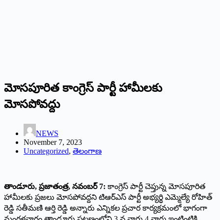
మోసపూరిత కాంగ్రెస్ పార్టీ హామీలకు
మోసపోవద్దు
NEWS
November 7, 2023
Uncategorized
,
తెలంగాణ
తాండూరు, ప్రజాతంత్ర, నవంబర్ 7:
కాంగ్రెస్ పార్టీ చెప్తున్న మోసపూరిత
హామీలకు ప్రజలు మోసపోవద్దని టిఆర్ఎస్ పార్టీ అభ్యర్థి ఎమ్మెల్యే రోహిత్
రెడ్డి సతీమణి ఆర్తి రెడ్డి అన్నారు ఎన్నికల ప్రచార కార్యక్రమంలో భాగంగా
మంగళవారం తాండూరు పట్టణంలోని 3 వ వార్డు 4 వార్డు ఇంటింటికి