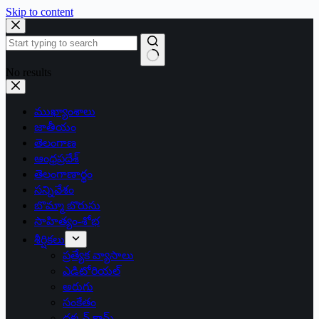
Skip to content
No results
ముఖ్యాంశాలు
జాతీయం
తెలంగాణ
ఆంధ్రప్రదేశ్
తెలంగాణార్థం
సన్నివేశం
బొమ్మా బొరుసు
సాహిత్యం-శోభ
శీర్షికలు
ప్రత్యేక వ్యాసాలు
ఎడిటోరియల్
అరుగు
సంకేతం
దక్కన్.కామ్