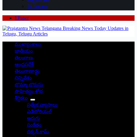
24 గంటలు
EPaper
ముఖ్యాంశాలు
జాతీయం
తెలంగాణ
ఆంధ్రప్రదేశ్
తెలంగాణార్థం
సన్నివేశం
బొమ్మా బొరుసు
సాహిత్యం-శోభ
శీర్షికలు
ప్రత్యేక వ్యాసాలు
ఎడిటోరియల్
అరుగు
సంకేతం
దక్కన్.కామ్