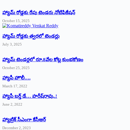
హ్యామ్‌ రోడ్లకు రేపు టెండరు నోటిఫికేషన్‌
October 15, 2025
హ్యామ్‌ రోడ్లకు త్వరలో టెండర్లు
July 3, 2025
హ్యామ్‌ ‌టెండర్లలో రూ.8వేల కోట్ల కుంభకోణం
October 25, 2025
హ్యాపీ హొలీ….
March 17, 2022
హ్యాపీ బర్త్ ‌డే… హరీష్‌రావు..!
June 2, 2022
హ్యాట్రిక్‌ ‌సీఎంగా కేసీఆర్‌
December 2, 2023