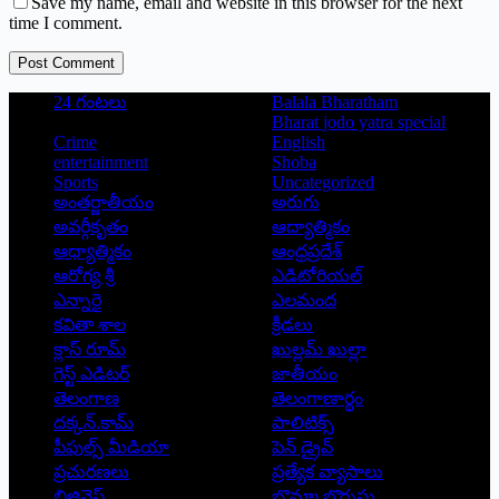
Save my name, email and website in this browser for the next
time I comment.
Post Comment
24 గంటలు
Balala Bharatham
Bharat jodo yatra special
Crime
English
entertainment
Shoba
Sports
Uncategorized
అంతర్జాతీయం
అరుగు
అవర్గీకృతం
ఆద్యాత్మికం
ఆధ్యాత్మికం
ఆంధ్రప్రదేశ్
ఆరోగ్య శ్రీ
ఎడిటోరియల్
ఎన్నారై
ఎలమంద
కవితా శాల
క్రీడలు
క్లాస్ రూమ్
ఖుల్లమ్ ఖుల్లా
గెస్ట్ ఎడిటర్
జాతీయం
తెలంగాణ
తెలంగాణార్థం
దక్కన్.కామ్
పాలిటిక్స్
పీపుల్స్ ‌మీడియా
పెన్ డ్రైవ్
ప్రచురణలు
ప్రత్యేక వ్యాసాలు
బిజినెస్
బొమ్మా బొరుసు