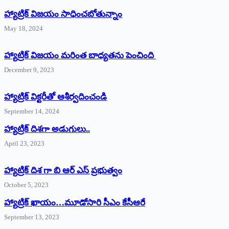
హ్యాట్రిక్‌ విజయం సాధించబోతున్నాం
May 18, 2024
హ్యాట్రిక్ విజయం మరింత బాధ్యతను పెంచింది
December 9, 2023
హ్యాట్రిక్‌ ‌విక్టరీతో ఆశీర్వదించండి
September 14, 2024
‌హ్యాట్రిక్‌ ‌దిశగా అడుగులు..
April 23, 2023
హ్యాట్రిక్ దిశ గా బి ఆర్ ఎస్ ప్రభుత్వం
October 5, 2023
హ్యాట్రిక్‌ ‌ఖాయం…మూడోసారి సీఎం కేసీఆరే
September 13, 2023