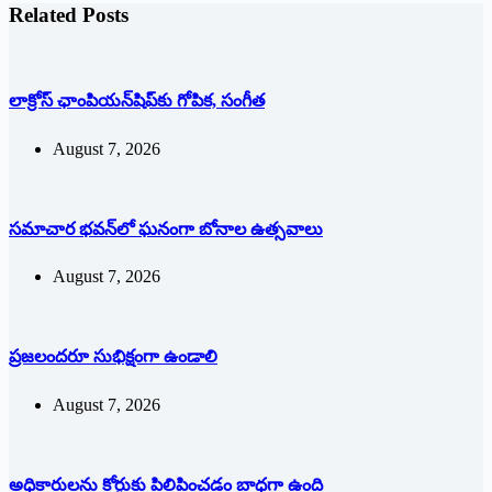
Related Posts
లాక్రోస్ ఛాంపియన్‌షిప్‌కు గోపిక, సంగీత
August 7, 2026
సమాచార భవన్‌లో ఘనంగా బోనాల ఉత్సవాలు
August 7, 2026
ప్రజలందరూ సుభిక్షంగా ఉండాలి
August 7, 2026
అధికారులను కోర్టుకు పిలిపించడం బాధగా ఉంది