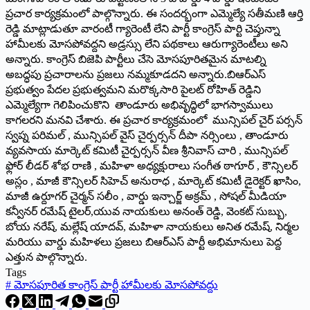
ప్రచార కార్యక్రమంలో పాల్గొన్నారు. ఈ సందర్భంగా ఎమ్మెల్యే సతీమణి ఆర్తి
రెడ్డి మాట్లాడుతూ వారంటీ గ్యారెంటీ లేని పార్టీ కాంగ్రెస్ పార్టి చెప్తున్నా
హామీలకు మోసపోవద్దని అడ్రస్సు లేని పథకాలు ఆరుగ్యారెంటీలు అని
అన్నారు. కాంగ్రెస్ బిజెపి పార్టీలు చేసె మోసపూరితమైన మాటల్ని
అబద్ధపు ప్రచారాలను ప్రజలు నమ్మకూడదని అన్నారు.బిఆర్ఎస్
ప్రభుత్వం పేదల ప్రభుత్వమని మరొక్కసారి పైలట్ రోహిత్ రెడ్డిని
ఎమ్మెల్యేగా గెలిపించుకొని తాండూరు అభివృద్ధిలో భాగస్వాములు
కాగలరని మనవి చేశారు. ఈ ప్రచార కార్యక్రమంలో మున్సిపల్ చైర్ పర్సన్
స్వప్న పరిమల్ , మున్సిపల్ వైస్ చైర్పర్సన్ దీపా నర్సింలు , తాండూరు
వ్యవసాయ మార్కెట్ కమిటీ చైర్పర్సన్ వీణ శ్రీనివాస్ చారి , మున్సిపల్
ఫ్లోర్ లీడర్ శోభ రాణి , మహిళా అధ్యక్షురాలు సంగీత ఠాగూర్ , కౌన్సిలర్
అస్లం , మాజీ కౌన్సిలర్ సిహెచ్ అనురాధ , మార్కెట్ కమిటీ డైరెక్టర్ ఖాసిం,
మాజీ ఉర్దూగర్ చైర్మన్ సలీం , వార్డు ఇన్చార్జ్ అక్రమ్ , సోషల్ మీడియా
కన్వీనర్ రమేష్ టైలర్,యువ నాయకులు అనంత్ రెడ్డి, వెంకట్ సుబ్బు,
బోయ నరేష్, మల్లేష్ యాదవ్, మహిళా నాయకులు అనిత రమేష్, నిర్మల
మరియు వార్డు మహిళలు ప్రజలు బిఆర్ఎస్ పార్టీ అభిమానులు పెద్ద
ఎత్తున పాల్గొన్నారు.
Tags
#
మోసపూరిత కాంగ్రెస్ పార్టీ హామీలకు మోసపోవద్దు