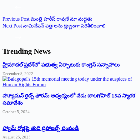
Previous
Post
మంత్రి హరీష్ రావుకే మా మద్దతు
Next
Post
నామినేషన్ పత్రాలను క్షుణ్ణంగా పరిశీలించాలి
Trending News
‌హ్రిమాచల్‌ ‌ప్రదేశ్‌లో పభుత్వ ఏర్పాటుకు కాంగ్రెస్‌ ‌సన్నాహాలు
December 8, 2022
హ్యూమన్‌ రైట్స్‌ ఫోరమ్‌ ఆధ్వర్యంలో నేడు బాలగోపాల్‌ 15వ స్మారక
సమావేశం
October 5, 2024
హ్యామ్‌ రోడ్లపై తుది ప్రపోజల్స్‌ పంపండి
August 25, 2025