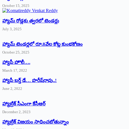
October 15, 2025
హ్యామ్‌ రోడ్లకు త్వరలో టెండర్లు
July 3, 2025
హ్యామ్‌ ‌టెండర్లలో రూ.8వేల కోట్ల కుంభకోణం
October 25, 2025
హ్యాపీ హొలీ….
March 17, 2022
హ్యాపీ బర్త్ ‌డే… హరీష్‌రావు..!
June 2, 2022
హ్యాట్రిక్‌ ‌సీఎంగా కేసీఆర్‌
December 2, 2023
హ్యాట్రిక్‌ విజయం సాధించబోతున్నాం