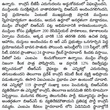
ఉన్నారు. కాంగ్రెస్‌ బీజేపీ ఎదుగుదలను అడ్డుకోవడంలో విఫలమైందని,
ముస్లింలకు సురక్షితమైన వాతావరణాన్ని బిఆర్‌ఎస్‌ అందించగలిగిందని,
పెద్ద ప్రయోజనం ఏంటంటే ముఖ్యమంత్రి వర్గానికి ముస్లింలు
స్నేహపూర్వకంగా ఉండడం, ఆయన ఉర్దూలో అనర్గళంగా మాట్లాడటం,
ముస్లిం వోటర్లలో బిఆర్‌ఎస్‌ పట్ల అభిమానానికి కారణమంటున్నారు.
ముస్లింల కోసం ప్రత్యేకంగా 200 రెసిడెన్షియల్‌ పాఠశాలలు, కళాశాలలను
ఏర్పాటు చేయడం, అక్కడ వారికి 12వ తరగతి వరకు ఉచిత విద్య,
ఆహారం, దుస్తులు అందించడం బి ఆర్‌ ఎస్‌ ప్రభుత్వం ఒనగూర్చిన పెద్ద
ప్రయోజనమనే భావన పాతుకు పోయింది. అసెంబ్లీలోని 119 సీట్లలో, (కోర్‌
సిటీ, పరిసర ప్రాంతాలు) 24 స్థానాలు గ్రేటర్‌ హైదరాబాద్‌ కిందకు వస్తాయి,
వీటిలో ఏడు ఎంఐఎం కంచుకోటలుగా ఉన్నాయి. ముస్లిం వోటర్లు
నిజంగా కీలక పాత్ర పోషిస్తారని, ఆ వర్గానికి 12% రిజర్వేషన్లు
కల్పించడంలో టీఆర్‌ఎస్‌ వైఫల్యం ఈ ఎన్నికల్లో ఎదురుదెబ్బ
తగులుతుందని తెలంగాణ ప్రదేశ్‌ కాంగ్రెస్‌ కమిటీ కీలక వ్యక్తి అభిప్రాయ
పడుతున్నారు. ఈసారి ఏఐఎంఐఎం ప్రభావం ఎలా ఉంటుందో చూడాలి.
గత ఎన్నికల్లో 119 స్థానాల్లో సంఖ్యా బలం పెంచుకున్న బిఆర్‌ఎస్‌కు
వ్యతిరేకంగా ఈ ఎన్నికల్లో కాంగ్రెస్‌, తెలంగాణ జనసమితి కలిసి కూటమిగా
ఏర్పడ్డాయి. మనుగడ లేకున్నా తెలుగుదేశం పార్టీ, కమ్యూనిస్టు పార్టీలు
అంతర్గతంగా బిఆర్‌ఎస్‌ కు వ్యతిరేకమౌతాయని ప్రతిపక్ష పార్టీ కాంగ్రెస్‌
నమ్మకం. ఎంఐఎం కేవలం హైదరాబాద్‌ లోని ఏడెనిమిది స్థానాల్లోనే