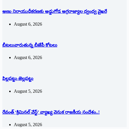
అణు నిరాయుధీకరణకు అడ్డుగోడ అగ్రరాజ్యాల ద్వంద్వ వైఖరే
August 6, 2026
బీటలువారుతున్న బీజేపీ కోటలు
August 6, 2026
పిల్లపట్టు-జెల్లపట్టు
August 5, 2026
రేవంత్ ‘క్రిమినల్ వేస్ట్’ వ్యాఖ్య వెనుక రాజకీయ సందేశం..!
August 5, 2026