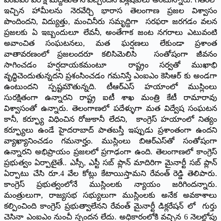
ఇచ్చిన హామీలను నెరవేర్చి భారాస తెలంగాణ ప్రజల విశ్వాసం
పొందిందని, విద్యుత్తు, మంచినీరు సమృద్దిగా సరఫరా జరగడం వలన
ప్రజలకు ఏ ఇబ్బందులూ లేవనీ, అంతేగాక జంట నగరాలు ఎటువంటి
అవాంచిత సంఘటనలు, మత ఘర్షణలు లేకుండా ప్రశాంత
వాతావరణంలో ప్రజలందరూ కలిసిమెలిసి సంతోషంగా జీవనం
సాగించడం హర్షదాయకమంటూ రాష్ట్రం సర్వతో ముఖాభి
వృద్ధిచెందుతున్నదని ప్రశంసించడం గమనిస్తే ఎంఐఎం కెసిఆర్‌ కు అండగా
ఉంటుందని స్పష్టమౌతున్నది. టీఆర్‌ఎస్‌ హయాంలో ముస్లింలు
సురక్షితంగా ఉన్నారని రాష్ట్ర ఐటీ శాఖ మంత్రి కేటీ రామారావు
విశ్వాసంతో ఉన్నారు. తెలంగాణలో పదేళ్ళుగా మత విద్వేష సంఘటన
కానీ, కర్ఫ్యూ విధించిన రోజుకానీ లేదని, కాంగ్రెస్‌ హయాంలో నిత్యం
కర్ఫ్యూలు ఉండే హైదరాబాద్‌ పాతబస్తీ ఇప్పుడు ప్రశాంతంగా ఉందని
వ్యాఖ్యానించడం గమనార్హం. ముస్లింలు బిఆర్‌ఎస్‌తో సంతోషంగా
ఉన్నారని అభిప్రాయం ప్రజలలో ప్రగాఢంగా ఉంది. తెలంగాణలో కాంగ్రెస్‌
ప్రభుత్వం ఏర్పాటైతే.. ఎస్సీ, ఎస్టీ సబ్‌ ప్లాన్‌ మాదిరిగా మైనార్టీ సబ్‌ ప్లాన్‌
ఏర్పాటు చేసి రూ.4 వేల కోట్లు కేటాయిస్తామని రేవంత్‌ రెడ్డి తెలిపారు.
కాంగ్రెస్‌ ప్రభుత్వంలోనే ముస్లింలకు న్యాయం జరిగిందన్నారు.
మంత్రులుగా, రాజ్యసభ సభ్యులుగా ముస్లింలకు అనేక అవకాశాలు
కల్పించింది కాంగ్రెస్‌ ప్రభుత్వాలేనని రేవంత్‌ మైనార్టీ డిక్లరేషన్‌ లో గుర్తు
చెసినా ఎంఐఎం నుంచీ స్పందన లేదు. అధికారంలోకి వచ్చిన 6 నెలల్లోపు