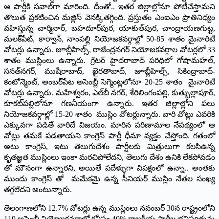
ఆ పార్టీకి సవాల్‌గా మారింది. దీంతో.. ఇతర జిల్లాల్లోనూ పోటీచేస్తామని
తొలుత ప్రకటించిన మజ్లిస్‌ వెనక్కితగ్గింది. ప్రస్తుతం ఎంఐఎం ప్రాతినిధ్యం
వహిస్తున్న చార్మినార్‌, బహదూర్‌పుర, యాకుత్‌పుర, చాంద్రాయణగుట్ట,
మలక్‌పేట్‌, కార్వాన్‌, నాంపల్లి నియోజకవర్గాల్లో 50-85 శాతం మైనారిటీ
వోటర్లు ఉన్నారు. జూబ్లీహిల్స్‌, రాజేంద్రనగర్‌ నియోజకవర్గాల వోటర్లలో 33
శాతం ముస్లింలు ఉన్నారు. గ్రేటర్‌ హైదరాబాద్‌ పరిధిలో గోషామహల్‌,
సనత్‌నగర్‌, ముషీరాబాద్‌, ఖైరతాబాద్‌, జూబ్లీహిల్స్‌, సికింద్రాబాద్‌-
కంటోన్మెంట్‌, అంబర్‌పేట అసెంబ్లీ సెగ్మెంట్లలోనూ 20-25 శాతం మైనారిటీ
వోటర్లు ఉన్నారు. మహేశ్వరం, ఎల్‌బీ నగర్‌, శేరిలింగంపల్లి, కుత్బుల్లాపూర్‌,
కూకట్‌పల్లిలోనూ గణనీయంగా ఉన్నారు. ఇతర జిల్లాల్లోని పలు
నియోజకవర్గాల్లో 15-20 శాతం ముస్లిం వోటర్లున్నారు. వారి వోట్లు ఎవరికి
ఎక్కువగా పడితే వారిదే విజయం. మారిన పరిణామాల నేపథ్యంలో ఆ
వోట్లు తమకే పడతాయని కాంగ్రెస్‌ పార్టీ ధీమా వ్యక్తం చేస్తోంది. గతంలో
అటు కాంగ్రెస్‌, ఇటు తెలుగుదేశం పార్టీలకు మిత్రులుగా కలసిఉన్న
కృతజ్ఞత ముస్లింలు ఇంకా మరచిపోలేదని, తెలుగు దేశం ఉనికి లేకపోవడం
తో మౌనంగా ఉన్నారని, అయితే పదేళ్ళుగా విపక్షంలో ఉన్నా.. అంతకు
ముందు కాంగ్రెస్‌ తో మమేకమై ఉన్న సీనియర్‌ ముస్లిం నేతల సంఖ్య
తగ్గలేదని అంటున్నారు.
తెలంగాణలోని 12.7% వోటర్లు ఉన్న ముస్లింలు నవంబర్‌ 30న రాష్ట్రంలోని
119 అసెంబ్లీ నియోజకవర్గాల్లో కనీసం 40% రాజకీయ పార్టీల భవిష్యత్తును