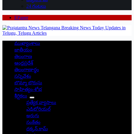
24 గంటలు
EPaper
ముఖ్యాంశాలు
జాతీయం
తెలంగాణ
ఆంధ్రప్రదేశ్
తెలంగాణార్థం
సన్నివేశం
బొమ్మా బొరుసు
సాహిత్యం-శోభ
శీర్షికలు
ప్రత్యేక వ్యాసాలు
ఎడిటోరియల్
అరుగు
సంకేతం
దక్కన్.కామ్