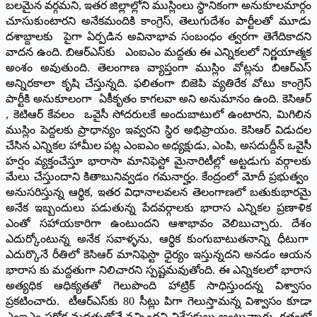
బలమైన వర్గమని, ఇతర జిల్లాల్లోని ముస్లింలు స్థానికంగా అనుకూలమార్గం
చూసుకుంటారని అనేకమందికి కాంగ్రెస్‌, తెలుగుదేశం పార్టీలతో మూడు
దశాబ్దాలకు పైగా ఏర్పడిన అవినాభావ సంబంధం త్వరగా తెగేదికాదని
వాదన ఉంది. బిఆర్‌ఎస్‌కు ఎంఐఎం మద్దతు ఈ ఎన్నికలలో నిర్ణయాత్మక
అంశం అవుతుంది. తెలంగాణ వ్యాప్తంగా ముస్లిం వోట్లను బిఆర్‌ఎస్‌
అన్నిరకాలా కృషి చేస్తున్నది. ఫలితంగా బిజెపి వ్యతిరేక వోటు కాంగ్రెస్‌
పార్టీకి అనుకూలంగా ఏకీకృతం కాగలవా అని అనుమానం ఉంది. కెసిఆర్‌
, కెటిఆర్‌ కేవలం ఒవైసీ సోదరులకే అందుబాటులో ఉంటారని, మిగిలిన
ముస్లిం పెద్దలకు ప్రాధాన్యం ఇవ్వరని స్థిర అభిప్రాయం. కెసిఆర్‌ విడుదల
చేసిన ఎన్నికల హామీల పట్ల ఎంఐఎం అధ్యక్షుడు, ఎంపి, అసదుద్దీన్‌ ఒవైసీ
హర్షం వ్యక్తంచేస్తూ భారాసా మానిఫెస్టో మైనారిటీల్లో అట్టడుగు వర్గాలకు
మేలు చేస్తుందాని కితాబునివ్వడం గమనార్హం. కేంద్రంలో మోదీ ప్రభుత్వం
అనుసరిస్తున్న ఆర్థిక, ఇతర విధానాలవలన తెలంగాణలో బతుకుభారమై
అనేక ఇబ్బందులు పడుతున్న పేదవర్గాలకు భారాస ఎన్నికల ప్రణాళిక
ఎంతో సహాయకారిగా ఉంటుందని ఆశాభావం వెలిబుచ్చారు. దేశం
ఎదుర్కోంటున్న అనేక సవాళ్ళను, ఆర్థిక కుంగుబాటుతనాన్ని ధీటుగా
ఎదుర్కొనే రీతిలో కెసిఆర్‌ మానిఫెస్టొ ధైర్యం ఇస్తున్నదని అనడం ఆయన
భారాస కు మద్దతుగా నిలిచారని స్పష్టమవుతోంది. ఈ ఎన్నికలలో భారాస
అత్యధిక ఆధిక్యతతో గెలుపొంది హాట్రిక్‌ సాధిస్తుందన్న విశ్వాసం
ప్రకటించారు. టీఆర్‌ఎస్‌కు 80 సీట్లు పిగా గెలుస్తామన్న విశ్వాసం కూడా
ఎంఐఎం పరోక్ష మద్దతుతోనే వచ్చిందని విశ్లేషకులు అంటున్నారు. గతంలో