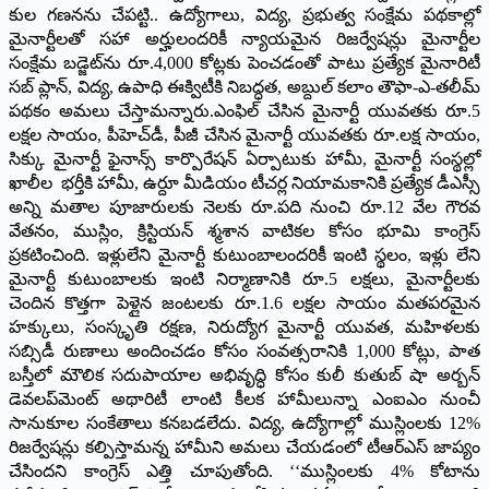
కుల గణనను చేపట్టి.. ఉద్యోగాలు, విద్య, ప్రభుత్వ సంక్షేమ పథకాల్లో
మైనార్టీలతో సహా అర్హులందరికీ న్యాయమైన రిజర్వేషన్లు మైనార్టీల
సంక్షేమ బడ్జెట్‌ను రూ.4,000 కోట్లకు పెంచడంతో పాటు ప్రత్యేక మైనారిటీ
సబ్‌ ప్లాన్‌, విద్య, ఉపాధి ఈక్విటీకి నిబద్ధత, అబ్దుల్‌ కలాం తౌఫా-ఎ-తలీమ్‌
పథకం అమలు చేస్తామన్నారు.ఎంఫిల్‌ చేసిన మైనార్టీ యువతకు రూ.5
లక్షల సాయం, పీహెచ్‌డీ, పీజీ చేసిన మైనార్టీ యువతకు రూ.లక్ష సాయం,
సిక్కు మైనార్టీ ఫైనాన్స్‌ కార్పొరేషన్‌ ఏర్పాటుకు హామీ, మైనార్టీ సంస్థల్లో
ఖాలీల భర్తీకి హామీ, ఉర్దూ మీడియం టీచర్ల నియామకానికి ప్రత్యేక డీఎస్సీ
అన్ని మతాల పూజారులకు నెలకు రూ.పది నుంచి రూ.12 వేల గౌరవ
వేతనం, ముస్లిం, క్రిస్టియన్‌ శ్మశాన వాటికల కోసం భూమి కాంగ్రెస్‌
ప్రకటించింది. ఇళ్లులేని మైనార్టీ కుటుంబాలందరికీ ఇంటి స్థలం, ఇళ్లు లేని
మైనార్టీ కుటుంబాలకు ఇంటి నిర్మాణానికి రూ.5 లక్షలు, మైనార్టీలకు
చెందిన కొత్తగా పెళ్లైన జంటలకు రూ.1.6 లక్షల సాయం మతపరమైన
హక్కులు, సంస్కృతి రక్షణ, నిరుద్యోగ మైనార్టీ యువత, మహిళలకు
సబ్సిడీ రుణాలు అందించడం కోసం సంవత్సరానికి 1,000 కోట్లు, పాత
బస్తీలో మౌలిక సదుపాయాల అభివృద్ధి కోసం కులీ కుతుబ్‌ షా అర్బన్‌
డెవలప్‌మెంట్‌ అథారిటీ లాంటి కీలక హామీలున్నా ఎంఐఎం నుంచీ
సానుకూల సంకేతాలు కనబడలేదు. విద్య, ఉద్యోగాల్లో ముస్లింలకు 12%
రిజర్వేషన్లు కల్పిస్తామన్న హామీని అమలు చేయడంలో టీఆర్‌ఎస్‌ జాప్యం
చేసిందని కాంగ్రెస్‌ ఎత్తి చూపుతోంది. ‘‘ముస్లింలకు 4% కోటాను