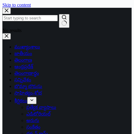
Skip to content
No results
ముఖ్యాంశాలు
జాతీయం
తెలంగాణ
ఆంధ్రప్రదేశ్
తెలంగాణార్థం
సన్నివేశం
బొమ్మా బొరుసు
సాహిత్యం-శోభ
శీర్షికలు
ప్రత్యేక వ్యాసాలు
ఎడిటోరియల్
అరుగు
సంకేతం
దక్కన్.కామ్