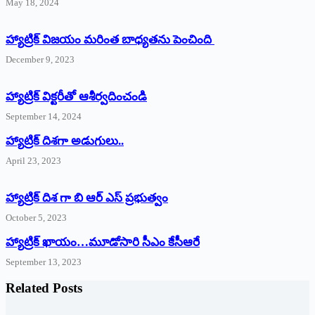
May 18, 2024
హ్యాట్రిక్ విజయం మరింత బాధ్యతను పెంచింది
December 9, 2023
హ్యాట్రిక్‌ ‌విక్టరీతో ఆశీర్వదించండి
September 14, 2024
‌హ్యాట్రిక్‌ ‌దిశగా అడుగులు..
April 23, 2023
హ్యాట్రిక్ దిశ గా బి ఆర్ ఎస్ ప్రభుత్వం
October 5, 2023
హ్యాట్రిక్‌ ‌ఖాయం…మూడోసారి సీఎం కేసీఆరే
September 13, 2023
Related Posts