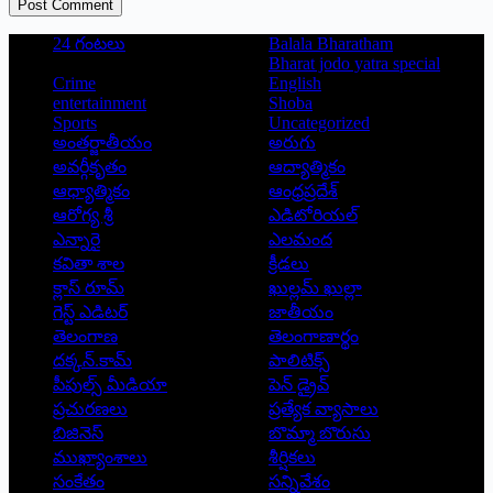
Post Comment
24 గంటలు
Balala Bharatham
Bharat jodo yatra special
Crime
English
entertainment
Shoba
Sports
Uncategorized
అంతర్జాతీయం
అరుగు
అవర్గీకృతం
ఆద్యాత్మికం
ఆధ్యాత్మికం
ఆంధ్రప్రదేశ్
ఆరోగ్య శ్రీ
ఎడిటోరియల్
ఎన్నారై
ఎలమంద
కవితా శాల
క్రీడలు
క్లాస్ రూమ్
ఖుల్లమ్ ఖుల్లా
గెస్ట్ ఎడిటర్
జాతీయం
తెలంగాణ
తెలంగాణార్థం
దక్కన్.కామ్
పాలిటిక్స్
పీపుల్స్ ‌మీడియా
పెన్ డ్రైవ్
ప్రచురణలు
ప్రత్యేక వ్యాసాలు
బిజినెస్
బొమ్మా బొరుసు
ముఖ్యాంశాలు
శీర్షికలు
సంకేతం
సన్నివేశం