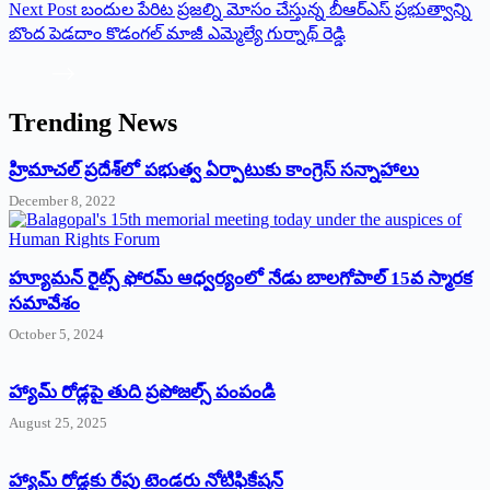
Next
Post
బందుల పేరిట ప్రజల్ని మోసం చేస్తున్న బీఆర్ఎస్ ప్రభుత్వాన్ని
బొంద పెడదాం కొడంగల్ మాజీ ఎమ్మెల్యే గుర్నాథ్ రెడ్డి
Trending News
‌హ్రిమాచల్‌ ‌ప్రదేశ్‌లో పభుత్వ ఏర్పాటుకు కాంగ్రెస్‌ ‌సన్నాహాలు
December 8, 2022
హ్యూమన్‌ రైట్స్‌ ఫోరమ్‌ ఆధ్వర్యంలో నేడు బాలగోపాల్‌ 15వ స్మారక
సమావేశం
October 5, 2024
హ్యామ్‌ రోడ్లపై తుది ప్రపోజల్స్‌ పంపండి
August 25, 2025
హ్యామ్‌ రోడ్లకు రేపు టెండరు నోటిఫికేషన్‌