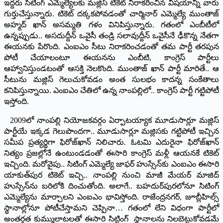
ఇద్దరు సిటింగ్‌ ఎమ్మెల్యేలకు మజ్లిస్‌ టికెట్‌ నిరాకరించిన విషయాన్ని వారు
గుర్తుచేస్తున్నారు. టికెట్‌ దక్కకపోవడంతో చార్మినార్‌ ఎమ్మెల్యే ముంతాజ్‌
అహ్మద్‌ ఖాన్‌ అసమ్మతి గళం వినిపిస్తున్నారు. గతంలో ఎంబీటీలో
ఉన్నప్పుడు.. అసదుద్దీన్‌ ఒవైసీ తండ్రి సలావుద్దీన్‌ ఒవైసీనే ఢీకొన్న నేతగా
ఈయనకు పేరొంది. ఎంఐఎం సీటు నిరాకరించడంతో తమ పార్టీ తరపున
పోటీ చేయాలంటూ ఈయనను ఎంబీటి, కాంగ్రెస్‌ పార్టీలు
ఆహ్వానిస్తుండటంతో ఆసక్తి నెలకొంది. ముంతాజ్‌ ఖాన్‌ పార్టీ మారితే.. ఆ
సీటును మజ్లిస్‌ గెలుచుకోవడం అంత సులభం కాదన్న సంకేతాలు
కనిపిస్తున్నాయి. ఎంఐఎం చేతిలో ఉన్న నాంపల్లిలో.. కాంగ్రెస్‌ పార్టీ గట్టిపోటీ
ఇస్తోంది.
2009లో నాంపల్లి నియోజకవర్గం ఏర్పాటయ్యాక మూడుసార్లూ మజ్లిస్‌
పార్టీయే ఇక్కడ గెలుపొందగా.. మూడుసార్లూ మజ్లిసకు గట్టిపోటీ ఇచ్చిన
సమీప ప్రత్యర్థిగా ఫిరోజ్‌ఖాన్‌ నిలిచారు. ఓటమి ఎదురైనా ఫిరోజ్‌ఖాన్‌
నిత్యం ప్రజల్లోనే ఉంటుండడంతో ఈసారి కాంగ్రెస్‌ మళ్లీ ఆయనకే టికెట్‌
ఇచ్చింది. మరోవైపు.. సిటింగ్‌ ఎమ్మెల్యే జాఫర్‌ హుస్సేన్‌కు ఎంఐఎం ఈసారి
యాకుత్‌పుర టికెట్‌ ఇచ్చి.. నాంపల్లి నుంచి మాజీ మేయర్‌ మాజిద్‌
హుస్సేన్‌ను బరిలోకి దించుతోంది. అలాగే.. బహదుర్‌పురలోనూ సిటింగ్‌
ఎమ్మెల్యేను మార్చాలని ఎంఐఎం భావిస్తోంది. రాజేంద్రనగర్‌, జూబ్లీహిల్స్‌
స్థానాల్లోనూ పోటీచేస్తామని చెప్పినా… గతంలో లేని విధంగా పార్టీలో
అంతర్గత కుమ్ములాటలతో ఈసారి సిట్టింగ్‌ స్థానాలను నిలబెట్టుకోవడమే