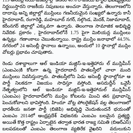
నిర్ణయిస్తారని రాజకీయ నిపుణులు అంచనా వేస్తున్నారు. తెలంగాణలోని
దాదాపు అన్ని జిల్లాల్లో ముస్లింలు గణనీయమైన సంఖ్యలో ఉన్నారు కానీ
హైదరాబాద్‌, రంగారెడ్డి, మహబూబ్‌ నగర్‌, నల్గొండ, మెదక్‌, నిజామాబాద్‌,
కరీంనగర్‌ జిల్లాల్లో ఎక్కువగా ఉన్నారు. తెలంగాణ సామాజిక అభివృద్ధి
నివేదిక- ప్రకారం , హైదరాబాద్‌లోనే 1.75 పైగా మిలియన్ల ముస్లింలు
ఉన్నట్లు గణాంకాలు చెబుతున్నాయి. రాష్ట్ర ముస్లిం జనాభాలో 44.5%.
నగరంలో 24 అసెంబ్లీ స్థానాలు ఉన్నాయి, అందులో 10 స్థానాల్లో ముస్లిం
వోటర్లు ప్రభావం చూపుతారు.
రెండు దశాబ్దాలుగా ఆల్‌ ఇండియా మజ్లిస్‌-ఇ-ఇత్తెహాదు ల్‌ ముస్లిమీన్‌
(ఎంఐఎం)కి కోటగా ఉన్న హైదరాబాద్‌ పాతబస్తీలో చాలా మంది
ముస్లింలు నివసిస్తున్నారు. పాతబస్తీలోని ఏడు అసెంబ్లీ స్థానాల్లోనూ ఆ
పార్టీ నిలకడగా విజయం సాధిస్తూ వస్తోంది. అసదుద్దీన్‌ ఒవైసీ
నేతృత్వంలోని ఆల్‌ ఇండియా మజ్లిస్‌-ఇ-ఇత్తెహాదుల్‌ ముస్లిమీన్‌
(ఎంఐఎం) హైదరాబాద్‌లోని ముస్లిం కోటలను మించి తన ప్రభావాన్ని
పెంచుకోవాలని భావిస్తోంది. హిందూ వోట్ల పోలరైజేషన్‌ వల్ల తెలంగాణలో
భారతీయ జనతా పార్టీ (బిజెపి) అభివృద్ధి చెందుతుందనే భయంతో
ఎంఐఎం 2014లో ఆంధ్రప్రదేశ్‌ విభజనకు ఎంఐఎం బలమైన ప్రత్యర్థి.
అయితే కొత్త రాష్ట్రం ఏర్పాటైన తర్వాత భారత రాజ్య సమితి (బిఆర్‌ఎస్‌)
బలపడటంతో ఎంఐఎం తెలంగాణ వ్యతిరేక వైఖరిని వదులుకుని