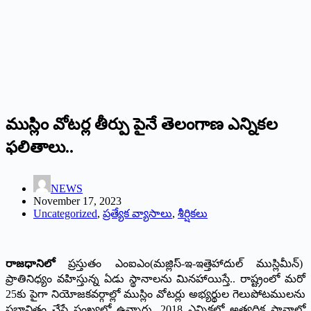
ముస్లిం వోటర్ల తీర్పు పైనే తెలంగాణ ఎన్నికల
ఫలితాలు..
NEWS
November 17, 2023
Uncategorized
,
ప్రత్యేక వ్యాసాలు
,
శీర్షికలు
రాజధానిలో
ప్రస్తుతం ఎంఐఎం(మజ్లిస్‌-ఇ-ఇత్తెహాదుల్‌ ముస్లిమీన్‌)
ప్రాతినిధ్యం వహిస్తున్న ఏడు స్థానాలను మినహాయిస్తే.. రాష్ట్రంలో మరో
25కు పైగా నియోజకవర్గాల్లో ముస్లిం వోటర్లు అభ్యర్థుల గెలుపోటములను
ప్రభావితం చేసే సంఖ్యలో ఉన్నారు. 2018 ఎన్నికల్లో అత్యధిక స్థానాల్లో