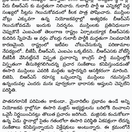
వీరు బీఆర్‌ఎస్‌ కు మద్దతుగా నిలిచారు. గులాబీ పార్టీ ఆ ఎన్నికల్లో పెద్ద
సంఖ్యలో సీట్లను గెలుచుకోవడంలో కీలక పాత్ర పోషించారు. ముస్లింల
వోట్లు ఎక్కువగా ఉన్న నియోజకవర్గాల్లో అత్యధికం బీఆర్‌ఎస్‌
గెలుచుకోవడమే ఇందుకు నిదర్శనం. ముస్లింలకు ప్రతినిధులుగా
చెప్పుకొనే ఎంఐఎంతో తెలంగాణ రాష్ట్రం ఏర్పాటయ్యాక బీఆర్‌ఎసకు
కుదిరిన స్నేహమే ఆ వర్గం వోటర్లు గులాబీ పార్టీకి మద్దతుగా నిలవడానికి
కారణమైంది. రాష్ట్రంలో ఇటీవల చోటుచేసుకున్న పరిణామాల
నేపథ్యంలో.. బీజేపీ, బీఆర్‌ఎస్‌, ఎంఐఎం ఒక్కటేనని.. బీఆర్‌ఎసకు వోటేస్తే
బీజేపీకి వేసినట్లేననే విస్తృత ప్రచారాన్ని కాంగ్రెస్‌ పార్టీ ముస్లింల్లోకి
విస్తృతంగా తీసుకెళ్లగలిగిందన్న ప్రచార సంకేతాలు కనిపిస్తుండడంతో
ఈసారి ముస్లింలు ఎవరికి మద్దతు ఇస్తారన్నది ఆసక్తికరంగా మారింది.
బిజెపి, బిఆర్‌ఎస్‌ రహస్య ఒప్పందాన్ని ముస్లింలు గమనిస్తునే
ఉన్నందువల్ల ఎందరు మనః పూర్వకంగా భారాసకు ఆప్తులని చెప్పలేని
పరిస్థితి.
పాతనగరానికే పరిమితం కాకుండా.. మైనారిటీల ప్రభావం ఉండే అన్ని
నియోజకవ ర్గాల్లోనూ ఈసారి మజ్లిస్‌ అభ్యర్థులను బరిలోకి దించాలని
ఒవైసీ నిర్ణయించినట్లు తొలుత ప్రచారం జరిగింది. మజ్లిసకు కంచుకోటగా
ఉన్న ఏడు స్థానాల్లో సైతం గతంలోలా ఈసారి పరిస్థితి ఏకపక్షంగా లేదన్న
సంకేతాలు కనిపిస్తున్నాయని విశ్లేషకులు అంటున్నారు. ఈ క్రమంలోనే