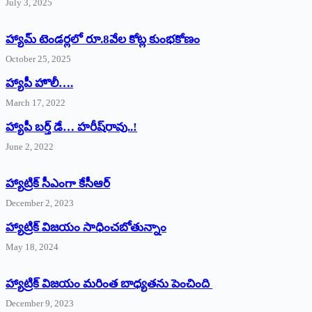
July 3, 2025
హ్యామ్‌ ‌టెండర్లలో రూ.8వేల కోట్ల కుంభకోణం
October 25, 2025
హ్యాపీ హొలీ….
March 17, 2022
హ్యాపీ బర్త్ ‌డే… హరీష్‌రావు..!
June 2, 2022
హ్యాట్రిక్‌ ‌సీఎంగా కేసీఆర్‌
December 2, 2023
హ్యాట్రిక్‌ విజయం సాధించబోతున్నాం
May 18, 2024
హ్యాట్రిక్ విజయం మరింత బాధ్యతను పెంచింది
December 9, 2023