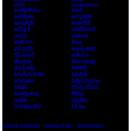
Sports
Uncategorized
అంతర్జాతీయం
అరుగు
అవర్గీకృతం
ఆద్యాత్మికం
ఆధ్యాత్మికం
ఆంధ్రప్రదేశ్
ఆరోగ్య శ్రీ
ఎడిటోరియల్
ఎన్నారై
ఎలమంద
కవితా శాల
క్రీడలు
క్లాస్ రూమ్
ఖుల్లమ్ ఖుల్లా
గెస్ట్ ఎడిటర్
జాతీయం
తెలంగాణ
తెలంగాణార్థం
దక్కన్.కామ్
పాలిటిక్స్
పీపుల్స్ ‌మీడియా
పెన్ డ్రైవ్
ప్రచురణలు
ప్రత్యేక వ్యాసాలు
బిజినెస్
బొమ్మా బొరుసు
ముఖ్యాంశాలు
శీర్షికలు
సంకేతం
సన్నివేశం
సాహిత్యం-శోభ
సిల్ సిల
Copyright © 2026 - Prajatantra
Terms & Conditions
Shipping Policy
Refund Policy