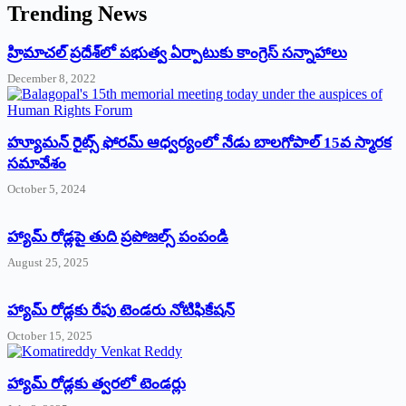
Trending News
‌హ్రిమాచల్‌ ‌ప్రదేశ్‌లో పభుత్వ ఏర్పాటుకు కాంగ్రెస్‌ ‌సన్నాహాలు
December 8, 2022
హ్యూమన్‌ రైట్స్‌ ఫోరమ్‌ ఆధ్వర్యంలో నేడు బాలగోపాల్‌ 15వ స్మారక
సమావేశం
October 5, 2024
హ్యామ్‌ రోడ్లపై తుది ప్రపోజల్స్‌ పంపండి
August 25, 2025
హ్యామ్‌ రోడ్లకు రేపు టెండరు నోటిఫికేషన్‌
October 15, 2025
హ్యామ్‌ రోడ్లకు త్వరలో టెండర్లు