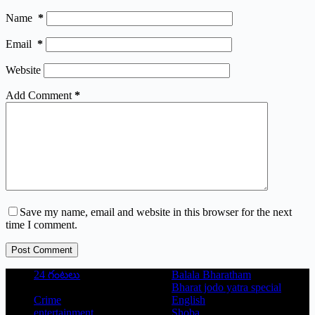
Name
*
Email
*
Website
Add Comment
*
Save my name, email and website in this browser for the next
time I comment.
Post Comment
24 గంటలు
Balala Bharatham
Bharat jodo yatra special
Crime
English
entertainment
Shoba