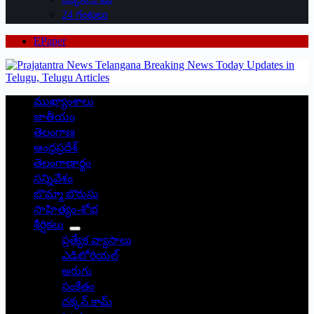
24 గంటలు
EPaper
ముఖ్యాంశాలు
జాతీయం
తెలంగాణ
ఆంధ్రప్రదేశ్
తెలంగాణార్థం
సన్నివేశం
బొమ్మా బొరుసు
సాహిత్యం-శోభ
శీర్షికలు
ప్రత్యేక వ్యాసాలు
ఎడిటోరియల్
అరుగు
సంకేతం
దక్కన్.కామ్