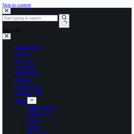
Skip to content
No results
ముఖ్యాంశాలు
జాతీయం
తెలంగాణ
ఆంధ్రప్రదేశ్
తెలంగాణార్థం
సన్నివేశం
బొమ్మా బొరుసు
సాహిత్యం-శోభ
శీర్షికలు
ప్రత్యేక వ్యాసాలు
ఎడిటోరియల్
అరుగు
సంకేతం
దక్కన్.కామ్