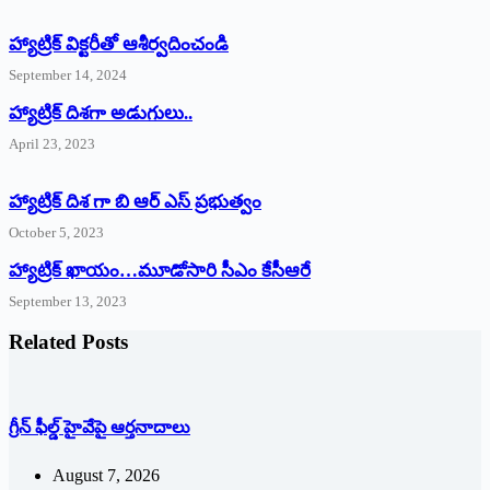
హ్యాట్రిక్‌ ‌విక్టరీతో ఆశీర్వదించండి
September 14, 2024
‌హ్యాట్రిక్‌ ‌దిశగా అడుగులు..
April 23, 2023
హ్యాట్రిక్ దిశ గా బి ఆర్ ఎస్ ప్రభుత్వం
October 5, 2023
హ్యాట్రిక్‌ ‌ఖాయం…మూడోసారి సీఎం కేసీఆరే
September 13, 2023
Related Posts
గ్రీన్ ఫీల్డ్ హైవేపై ఆర్తనాదాలు
August 7, 2026