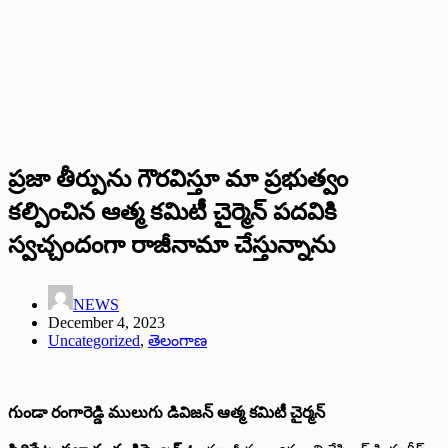
ప్రజా తీర్పును గౌరవిస్తూ మా ప్రభుత్వం
కల్పించిన ఆత్మ కమిటీ చైర్మెన్ పదవికి
స్వచ్చందంగా రాజీనామా చేస్తున్నాను
NEWS
December 4, 2023
Uncategorized
,
తెలంగాణ
గుండా రంగారెడ్డి ములుగు డివిజన్ ఆత్మ కమిటీ చైర్మన్