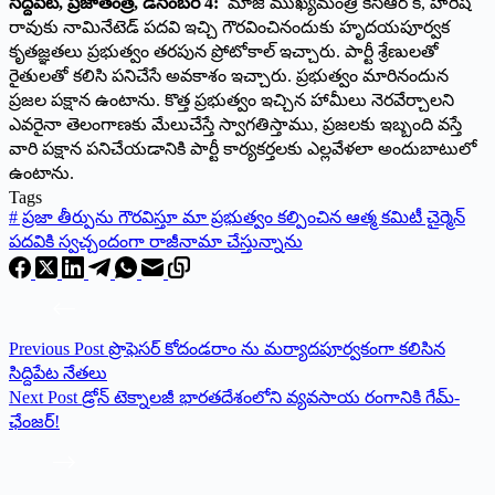
సిద్దిపేట, ప్రజాతంత్ర, డిసెంబర్ 4:
మాజీ ముఖ్యమంత్రి కేసిఆర్ కి, హరీష్
రావుకు నామినేటెడ్ పదవి ఇచ్చి గౌరవించినందుకు హృదయపూర్వక
కృతజ్ఞతలు ప్రభుత్వం తరపున ప్రోటోకాల్ ఇచ్చారు. పార్టీ శ్రేణులతో
రైతులతో కలిసి పనిచేసే అవకాశం ఇచ్చారు. ప్రభుత్వం మారినందున
ప్రజల పక్షాన ఉంటాను. కొత్త ప్రభుత్వం ఇచ్చిన హామీలు నెరవేర్చాలని
ఎవరైనా తెలంగాణకు మేలుచేస్తే స్వాగతిస్తాము, ప్రజలకు ఇబ్బంది వస్తే
వారి పక్షాన పనిచేయడానికి పార్టీ కార్యకర్తలకు ఎల్లవేళలా అందుబాటులో
ఉంటాను.
Tags
#
ప్రజా తీర్పును గౌరవిస్తూ మా ప్రభుత్వం కల్పించిన ఆత్మ కమిటీ చైర్మెన్
పదవికి స్వచ్చందంగా రాజీనామా చేస్తున్నాను
Previous
Post
ప్రొఫెసర్ కోదండరాం ను మర్యాదపూర్వకంగా కలిసిన
సిద్దిపేట నేతలు
Next
Post
డ్రోన్‌ టెక్నాలజీ భారతదేశంలోని వ్యవసాయ రంగానికి గేమ్‌-
ఛేంజర్‌!