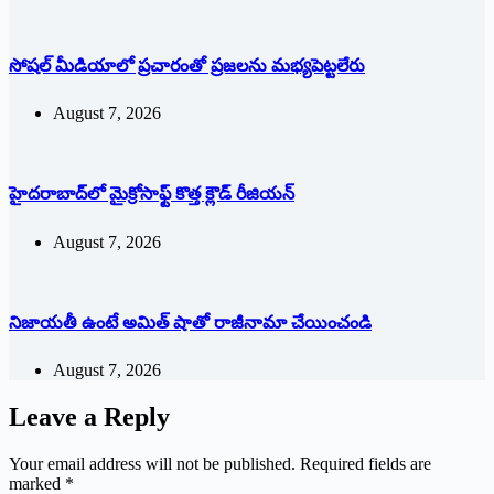
సోషల్‌ ‌మీడియాలో ప్రచారంతో ప్రజలను మభ్యపెట్టలేరు
August 7, 2026
హైదరాబాద్‌లో మైక్రోసాఫ్ట్ ‌కొత్త క్లౌడ్‌ ‌రీజియన్‌
August 7, 2026
నిజాయతీ ఉంటే అమిత్‌ ‌షాతో రాజీనామా చేయించండి
August 7, 2026
Leave a Reply
Your email address will not be published.
Required fields are
marked
*