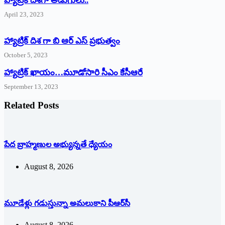
‌హ్యాట్రిక్‌ ‌దిశగా అడుగులు..
April 23, 2023
హ్యాట్రిక్ దిశ గా బి ఆర్ ఎస్ ప్రభుత్వం
October 5, 2023
హ్యాట్రిక్‌ ‌ఖాయం…మూడోసారి సీఎం కేసీఆరే
September 13, 2023
Related Posts
పేద బ్రాహ్మణుల అభ్యున్నతే ధ్యేయం
August 8, 2026
మూడేళ్లు గ‌డుస్తున్నా అమ‌లుకాని పీఆర్‌సీ
August 8, 2026