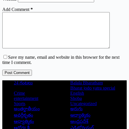
Add Comment
*
Save my name, email and website in this browser for the next
time I comment.
Post Comment
24 గంటలు
Balala Bharatham
Bharat jodo yatra special
Crime
English
entertainment
Shoba
Sports
Uncategorized
అంతర్జాతీయం
అరుగు
అవర్గీకృతం
ఆద్యాత్మికం
ఆధ్యాత్మికం
ఆంధ్రప్రదేశ్
ఆరోగ్య శ్రీ
ఎడిటోరియల్