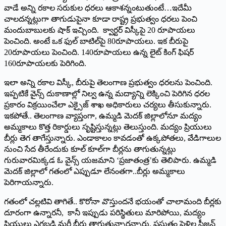
వాడే అన్ని రకాల సరుకుల ధరలు ఆకాశన్నంటుతుంటే…ఇదేమీ
చాలదన్నట్లుగా తాగుడుపైనా కూడా రాష్ట్ర ప్రభుత్వం ధరలు పెంచి
మందుబాబులకు షాక్‌ ఇచ్చింది. క్వార్టర్‌ ‌విస్కీపై 20 రూపాయలు
పెంచింది. అంటే ఒక ఫుల్‌ ‌బాటిల్‌పై 80రూపాయలు. ఇక బీరుపై
20రూపాయలు పెంచింది. 140రూపాయలు ఉన్న లైట్‌ ‌కింగ్‌ ‌ఫిషర్‌
160‌రూపాయలకు పెరిగింది.
ఇలా అన్ని రకాల విస్కీ, బీరుపై తెలంగాణ ప్రభుత్వం ధరలను పెంచింది.
ఇప్పటికే వైన్స్ ‌దుకాణాల్లో నిల్వ ఉన్న మద్యాన్ని లెక్కించి పెరిగిన ధరల
ప్రకారం విక్రయించేలా ఎక్సైజ్‌ ‌శాఖ అధికారులు చర్యలు తీసుకున్నారు.
ఇకపోతే.. తెలంగాణ వ్యాప్తంగా, ఉమ్మడి మెదక్‌ ‌జిల్లాలోనూ మద్యం
అమ్మకాలు కొత్త రికార్డులు సృష్టిస్తున్నట్లు తెలుస్తుంది. మద్యం ప్రియులు
బీర్లు తెగ తాగేస్తున్నారు. ఎండాకాలం కావడంతో ఉక్కపోతలు, వేడిగాలుల
నుంచి సేద తీరేందుకు కూల్‌ ‌కూల్‌గా బీర్లను తాగుతున్నట్లు
గురువారమిక్కడ ఓ వైన్స్ ‌యజమాని ‘ప్రజాతంత్ర’కు తెలిపారు. ఉమ్మడి
మెదక్‌ ‌జిల్లాలో గతంలో ఎప్పుడూ లేనంతగా..బీర్లు అమ్మకాలు
పెరిగాయన్నారు.
గతంలో చల్లటివి తాగితే.. కొరోనా వొస్తుందనే భయంతో చాలామంది బీర్లకు
దూరంగా ఉన్నారనీ, కానీ ఇప్పుడు పరిస్థితులు మారిపోయి, మద్యం
ప్రియులు ఎగబడి మరీ బీర్లు తాగుతున్నారన్నారు. ప్రస్తుతం పెళ్లిల్ల సీజన్‌