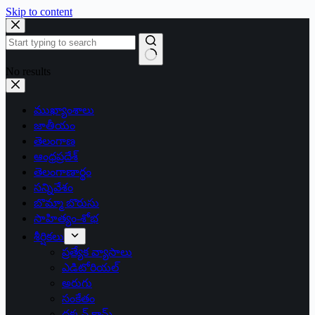
Skip to content
No results
ముఖ్యాంశాలు
జాతీయం
తెలంగాణ
ఆంధ్రప్రదేశ్
తెలంగాణార్థం
సన్నివేశం
బొమ్మా బొరుసు
సాహిత్యం-శోభ
శీర్షికలు
ప్రత్యేక వ్యాసాలు
ఎడిటోరియల్
అరుగు
సంకేతం
దక్కన్.కామ్