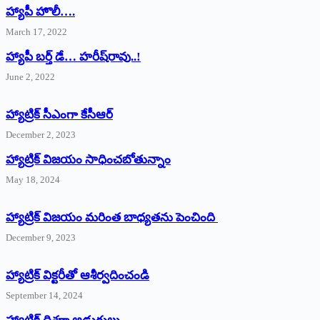
హ్యాపీ హొలీ….
March 17, 2022
హ్యాపీ బర్త్ ‌డే… హరీష్‌రావు..!
June 2, 2022
హ్యాట్రిక్‌ ‌సీఎంగా కేసీఆర్‌
December 2, 2023
హ్యాట్రిక్‌ విజయం సాధించబోతున్నాం
May 18, 2024
హ్యాట్రిక్ విజయం మరింత బాధ్యతను పెంచింది
December 9, 2023
హ్యాట్రిక్‌ ‌విక్టరీతో ఆశీర్వదించండి
September 14, 2024