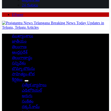
24 గంటలు
EPaper
ముఖ్యాంశాలు
జాతీయం
తెలంగాణ
ఆంధ్రప్రదేశ్
తెలంగాణార్థం
సన్నివేశం
బొమ్మా బొరుసు
సాహిత్యం-శోభ
శీర్షికలు
ప్రత్యేక వ్యాసాలు
ఎడిటోరియల్
అరుగు
సంకేతం
దక్కన్.కామ్