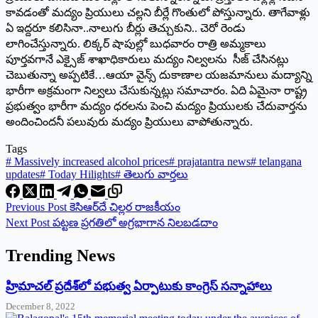
‌కావడంతో మద్యం ప్రియులు చల్లని బీర్లే గొంతులో పోస్తున్నారు. తాగేవాళ్లు
ఏ ఇద్దరూ కలిసినా..నాలుగు బీర్లు తెచ్చుకుని.. చెరో రెండు
లాగించేస్తున్నారు. లిక్కర్‌ ‌షాపుల్లో బుధవారం రాత్రి అమ్మకాలు
పూర్తవగానే ఎక్సైజ్‌ ‌శాఖాధికారులు మద్యం నిల్వలను సీజ్‌ ‌చేసినట్లు
చెబుతున్నా అప్పటికే…ఆయా వైన్స్ ‌దుకాణాల యజమానులు మద్యాన్ని
భారీగా అక్రమంగా నిల్వలు చేసుకున్నట్లు సమాచారం. ఏది ఏమైనా రాష్ట్ర
ప్రభుత్వం భారీగా మద్యం ధరలను పెంచి మద్యం ప్రియులకు చేదువార్తను
అందించిందనీ పలువురు మద్యం ప్రియులు వాపోతున్నారు.
Tags
#
Massively increased alcohol prices
#
prajatantra news
#
telangana
updates
#
Today Hilights
#
తెలుగు వార్తలు
Previous
Post
కెసిఆర్‌దే చిల్లర రాజకీయం
Next
Post
పట్టణ ప్రగతిలో అగ్రభాగాన నిలబడదాం
Trending News
‌హ్రిమాచల్‌ ‌ప్రదేశ్‌లో పభుత్వ ఏర్పాటుకు కాంగ్రెస్‌ ‌సన్నాహాలు
December 8, 2022