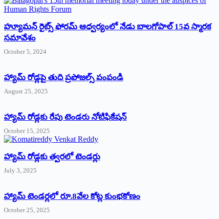
హ్యూమన్‌ రైట్స్‌ ఫోరమ్‌ ఆధ్వర్యంలో నేడు బాలగోపాల్‌ 15వ స్మారక
సమావేశం
October 5, 2024
హ్యామ్‌ రోడ్లపై తుది ప్రపోజల్స్‌ పంపండి
August 25, 2025
హ్యామ్‌ రోడ్లకు రేపు టెండరు నోటిఫికేషన్‌
October 15, 2025
హ్యామ్‌ రోడ్లకు త్వరలో టెండర్లు
July 3, 2025
హ్యామ్‌ ‌టెండర్లలో రూ.8వేల కోట్ల కుంభకోణం
October 25, 2025