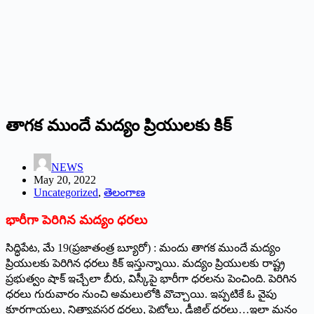
తాగక ముందే మద్యం ప్రియులకు కిక్‌
NEWS
May 20, 2022
Uncategorized
,
తెలంగాణ
‌భారీగా పెరిగిన మద్యం ధరలు
సిద్ధిపేట, మే 19(ప్రజాతంత్ర బ్యూరో) : మందు తాగక ముందే మద్యం
ప్రియులకు పెరిగిన ధరలు కిక్‌ ఇస్తున్నాయి. మద్యం ప్రియులకు రాష్ట్ర
ప్రభుత్వం షాక్‌ ఇచ్చేలా బీరు, విస్కీపై భారీగా ధరలను పెంచింది. పెరిగిన
ధరలు గురువారం నుంచి అమలులోకి వొచ్చాయి. ఇప్పటికే ఓ వైపు
కూరగాయలు, నిత్యావసర ధరలు, పెట్రోలు, డీజిల్‌ ‌ధరలు…ఇలా మనం