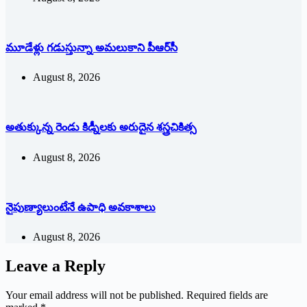
మూడేళ్లు గ‌డుస్తున్నా అమ‌లుకాని పీఆర్‌సీ
August 8, 2026
అతుక్కున్న రెండు కిడ్నీలకు అరుదైన శస్త్రచికిత్స
August 8, 2026
నైపుణ్యాలుంటేనే ఉపాధి అవకాశాలు
August 8, 2026
Leave a Reply
Your email address will not be published.
Required fields are