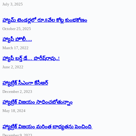
July 3, 2025
హ్యామ్‌ ‌టెండర్లలో రూ.8వేల కోట్ల కుంభకోణం
October 25, 2025
హ్యాపీ హొలీ….
March 17, 2022
హ్యాపీ బర్త్ ‌డే… హరీష్‌రావు..!
June 2, 2022
హ్యాట్రిక్‌ ‌సీఎంగా కేసీఆర్‌
December 2, 2023
హ్యాట్రిక్‌ విజయం సాధించబోతున్నాం
May 18, 2024
హ్యాట్రిక్ విజయం మరింత బాధ్యతను పెంచింది
December 9, 2023