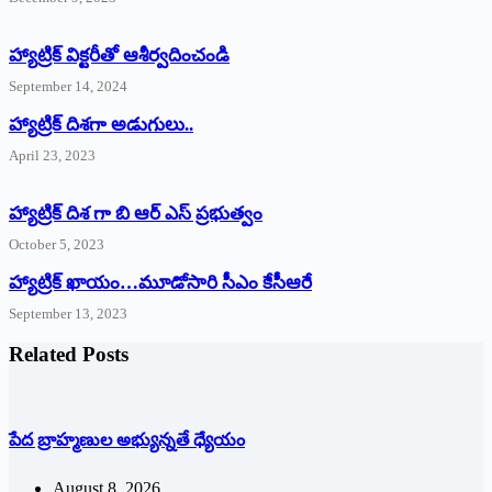
హ్యాట్రిక్‌ ‌విక్టరీతో ఆశీర్వదించండి
September 14, 2024
‌హ్యాట్రిక్‌ ‌దిశగా అడుగులు..
April 23, 2023
హ్యాట్రిక్ దిశ గా బి ఆర్ ఎస్ ప్రభుత్వం
October 5, 2023
హ్యాట్రిక్‌ ‌ఖాయం…మూడోసారి సీఎం కేసీఆరే
September 13, 2023
Related Posts
పేద బ్రాహ్మణుల అభ్యున్నతే ధ్యేయం
August 8, 2026