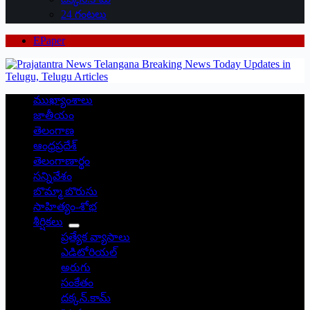
24 గంటలు
EPaper
ముఖ్యాంశాలు
జాతీయం
తెలంగాణ
ఆంధ్రప్రదేశ్
తెలంగాణార్థం
సన్నివేశం
బొమ్మా బొరుసు
సాహిత్యం-శోభ
శీర్షికలు
ప్రత్యేక వ్యాసాలు
ఎడిటోరియల్
అరుగు
సంకేతం
దక్కన్.కామ్