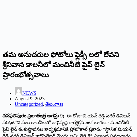
తమ అనుచరుల ఫోటోలు ఫ్లెక్సీ లలో లేవని
శ్రీనివాస కాలనీలో మంచినీటి పైప్ లైన్
ప్రారంభోత్సవాలు
NEWS
August 9, 2023
Uncategorized
,
తెలంగాణ
వనస్థలిపురం ప్రజాతంత్ర ఆగస్టు 9;
ఈ రోజు బి.యన్ రెడ్డి నగర్ డివిజన్
పరిధిలోని పలు కాలనీలలో అభివృద్ధి కార్యక్రమంలో భాగంగా మంచినీటి
పైప్ లైన్ శంకుస్థాపనల కార్యక్రమానికి ప్రోటోకాల్ ప్రకారం *స్థానిక బి.యన్
రెడ్డి నగర్ డివిజన్ కార్పొరేటర్ మొద్దు లచ్చి రెడ్డి కి* ఎలాంటి సమాచారం