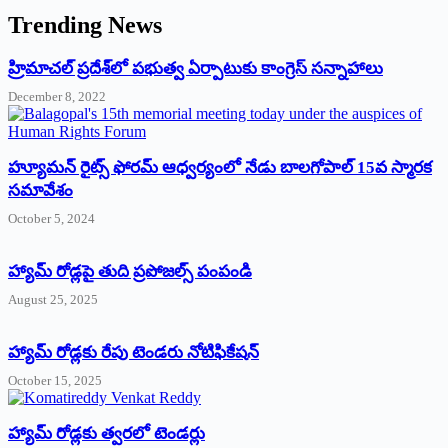
Trending News
‌హ్రిమాచల్‌ ‌ప్రదేశ్‌లో పభుత్వ ఏర్పాటుకు కాంగ్రెస్‌ ‌సన్నాహాలు
December 8, 2022
హ్యూమన్‌ రైట్స్‌ ఫోరమ్‌ ఆధ్వర్యంలో నేడు బాలగోపాల్‌ 15వ స్మారక
సమావేశం
October 5, 2024
హ్యామ్‌ రోడ్లపై తుది ప్రపోజల్స్‌ పంపండి
August 25, 2025
హ్యామ్‌ రోడ్లకు రేపు టెండరు నోటిఫికేషన్‌
October 15, 2025
హ్యామ్‌ రోడ్లకు త్వరలో టెండర్లు