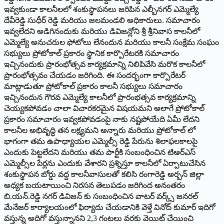
ఇవ్వకుండా కాలనీలలో శంకుస్థాపనలు జరిపిన ఎల్బీనగర్ ఎమ్మెల్యే
దేవీరెడ్డి సుధీర్ రెడ్డి మరియు జలమండలి అధికారులు. సమాచారం
ఇవ్వలేదని అడిగినందుకు మరియు డివిజన్లోని శ్రీ శ్రీనివాస కాలనీలో
ఎమ్మెల్యే అనుచరుల ఫోటోలు లేనందున మరియు కాలనీ సంక్షేమ సంఘం
సభ్యులు ప్రోటోకాల్ ప్రకారం స్థానిక కార్పొరేటరకి సమాచారం
ఇచ్చినందుకు ప్రారంభోత్సవ కార్యక్రమాన్ని నిలిపివేసి మరొక కాలనీలో
ప్రారంభోత్సవం చేయడం జరిగింది. ఈ సందర్భంగా కార్పొరేటర్
మాట్లాడుతూ ప్రోటోకాల్ ప్రకారం కాలనీ సభ్యులు సమాచారం
ఇచ్చినందున గౌరవ ఎమ్మెల్యే కాలనీలో ప్రారంభత్సవ కార్యక్రమాన్ని
చెయ్యకపోవడం చాలా విచారకరమైన విషయమని అలాగే ప్రోటోకాల్
ప్రకారం సమాచారం ఇవ్వకపోవడంపై నాకు నష్టపోయేది ఏమీ లేదని
కాలనీల అభివృద్ధి తన లక్ష్యమని అన్నారు మరియు ప్రోటోకాల్ లో
భాగంగా తమ ఉపాధ్యాయల ఎమ్మెల్సీ రెడ్డి పేరును శిలాఫలకాలపై
ఎందుకు పెట్టలేదని మరియు తమ పార్టీకి సంబంధించిన టిఆర్ఎస్
ఎమ్మెల్సీల పేర్లను ఎందుకు వేశారని ప్రశ్నిస్తూ కాలనీలో ఏర్పాటుచేసిన
శంకుస్థాపన బోర్డు వద్ద కాలనీవాసులతో కలిసి రంగారెడ్డి అర్బన్ జిల్లా
అధ్యక బయటాయించి నిరసన తెలుపడం జరిగింద అనంతరం
బి.యన్.రెడ్డి నగర్ డివిజన్ కు సంబంధించిన వాటర్ వర్క్స్ జనరల్
మేనేజర్ కార్యాలయంలో ఫిర్యాదు చేయడానికి వెళ్తే వినోద్ కుమార్ ఇదిగో
వస్తున్న అదిగో వస్తున్నానని 2,3 గంటలు వరకు వెయిట్ చేయించి