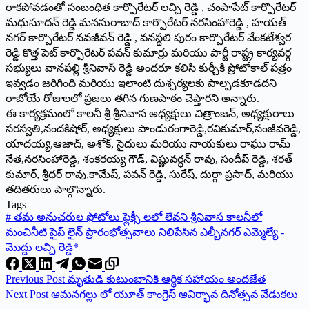
రాకపోవడంతో సంబంధిత కార్పొరేటర్ లచ్చి రెడ్డి , చంపాపేట్ కార్పొరేటర్
మధుసూదన్ రెడ్డి మనసురాబాద్ కార్పొరేటర్ నరసింహారెడ్డి , హయత్
నగర్ కార్పొరేటర్ నవజీవన్ రెడ్డి , వనస్థలి పురం కార్పొరేటర్ వేంకటేశ్వర
రెడ్డి కొత్త పెట్ కార్పొరేటర్ పవన్ కుమార్రు మరియు పార్టీ రాష్ట్ర కార్యవర్గ
సభ్యులు వానపల్లి శ్రీనివాస్ రెడ్డి అందరూ కలిసి కుర్చీకి ప్రోటోకాల్ పత్రం
ఇవ్వడం జరిగింది మరియు ఇలాంటి దుశ్చర్యలకు పాల్పడకూడదని
రాబోయే రోజులలో ప్రజలు తగిన గుణపాఠం చెప్తారని అన్నారు.
ఈ కార్యక్రమంలో కాలనీ శ్రీ శ్రీనివాస అధ్యక్షులు చిత్రాంజన్, అధ్యక్షురాలు
సరస్వతి,నందకిషోర్, అధ్యక్షులు పాండురంగారెడ్డి,రవికుమార్,సంజీ
వరెడ్డి,
యాదయ్య,ఆజాద్, అశోక్, సైదులు మరియు నాయకులు రాఘు రామ్
నేత,నరసింహారెడ్డి, శంకరయ్య గౌడ్, విష్ణువర్ధన్ రావు, సందీప్ రెడ్డి, శరత్
కుమార్, శ్రీధర్ రావు,కామేష్, పవన్ రెడ్డి, సురేష్, దుర్గా ప్రసాద్, మరియు
తదితరులు పాల్గొన్నారు.
Tags
#
తమ అనుచరుల ఫోటోలు ఫ్లెక్సీ లలో లేవని శ్రీనివాస కాలనీలో
మంచినీటి పైప్ లైన్ ప్రారంభోత్సవాలు నిలిపేసిన ఎల్బీనగర్ ఎమ్మెల్యే -
మొద్దు లచ్చి రెడ్డి*
Previous
Post
మృతుడి కుటుంబానికి ఆర్థిక సహాయం అందజేత
Next
Post
ఆమనగల్లు లో యూత్ కాంగ్రెస్ ఆవిర్భావ దినోత్సవ వేడుకలు