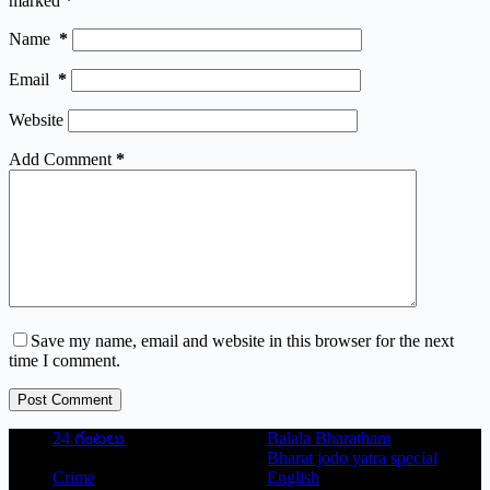
marked
*
Name
*
Email
*
Website
Add Comment
*
Save my name, email and website in this browser for the next
time I comment.
Post Comment
24 గంటలు
Balala Bharatham
Bharat jodo yatra special
Crime
English