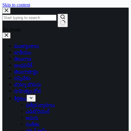
Skip to content
No results
ముఖ్యాంశాలు
జాతీయం
తెలంగాణ
ఆంధ్రప్రదేశ్
తెలంగాణార్థం
సన్నివేశం
బొమ్మా బొరుసు
సాహిత్యం-శోభ
శీర్షికలు
ప్రత్యేక వ్యాసాలు
ఎడిటోరియల్
అరుగు
సంకేతం
దక్కన్.కామ్