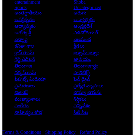
entertainment
Shoba
Sports
Uncategorized
అంతర్జాతీయం
అరుగు
అవర్గీకృతం
ఆద్యాత్మికం
ఆధ్యాత్మికం
ఆంధ్రప్రదేశ్
ఆరోగ్య శ్రీ
ఎడిటోరియల్
ఎన్నారై
ఎలమంద
కవితా శాల
క్రీడలు
క్లాస్ రూమ్
ఖుల్లమ్ ఖుల్లా
గెస్ట్ ఎడిటర్
జాతీయం
తెలంగాణ
తెలంగాణార్థం
దక్కన్.కామ్
పాలిటిక్స్
పీపుల్స్ ‌మీడియా
పెన్ డ్రైవ్
ప్రచురణలు
ప్రత్యేక వ్యాసాలు
బిజినెస్
బొమ్మా బొరుసు
ముఖ్యాంశాలు
శీర్షికలు
సంకేతం
సన్నివేశం
సాహిత్యం-శోభ
సిల్ సిల
Copyright © 2026 - Prajatantra
Terms & Conditions
Shipping Policy
Refund Policy